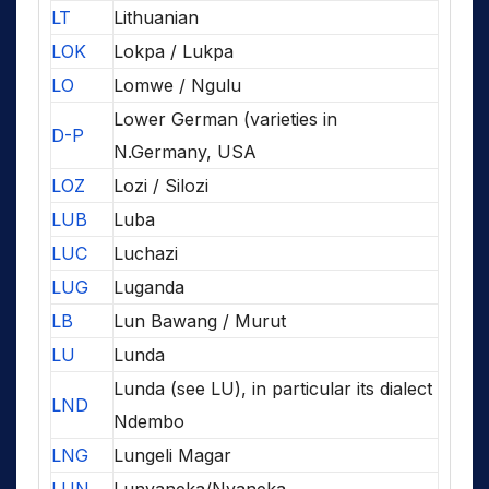
LT
Lithuanian
LOK
Lokpa / Lukpa
LO
Lomwe / Ngulu
Lower German (varieties in
D-P
N.Germany, USA
LOZ
Lozi / Silozi
LUB
Luba
LUC
Luchazi
LUG
Luganda
LB
Lun Bawang / Murut
LU
Lunda
Lunda (see LU), in particular its dialect
LND
Ndembo
LNG
Lungeli Magar