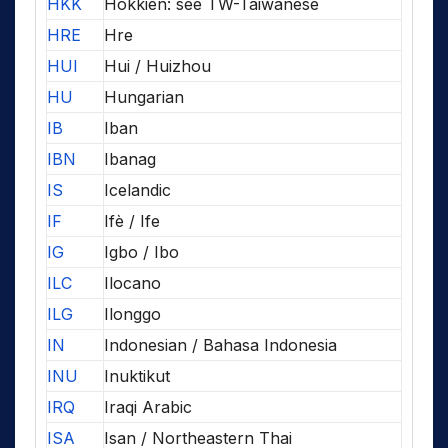
HKK
Hokkien: see TW-Taiwanese
HRE
Hre
HUI
Hui / Huizhou
HU
Hungarian
IB
Iban
IBN
Ibanag
IS
Icelandic
IF
Ifè / Ife
IG
Igbo / Ibo
ILC
Ilocano
ILG
Ilonggo
IN
Indonesian / Bahasa Indonesia
INU
Inuktikut
IRQ
Iraqi Arabic
ISA
Isan / Northeastern Thai