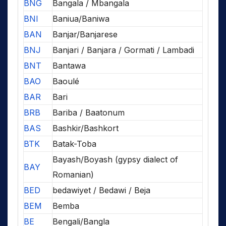
BNG
Bangala / Mbangala
BNI
Baniua/Baniwa
BAN
Banjar/Banjarese
BNJ
Banjari / Banjara / Gormati / Lambadi
BNT
Bantawa
BAO
Baoulé
BAR
Bari
BRB
Bariba / Baatonum
BAS
Bashkir/Bashkort
BTK
Batak-Toba
Bayash/Boyash (gypsy dialect of
BAY
Romanian)
BED
bedawiyet / Bedawi / Beja
BEM
Bemba
BE
Bengali/Bangla