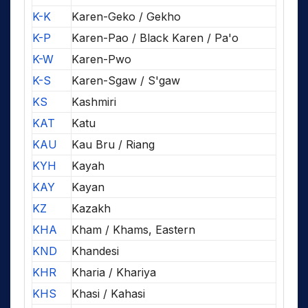
K-K
Karen-Geko / Gekho
K-P
Karen-Pao / Black Karen / Pa'o
K-W
Karen-Pwo
K-S
Karen-Sgaw / S'gaw
KS
Kashmiri
KAT
Katu
KAU
Kau Bru / Riang
KYH
Kayah
KAY
Kayan
KZ
Kazakh
KHA
Kham / Khams, Eastern
KND
Khandesi
KHR
Kharia / Khariya
KHS
Khasi / Kahasi