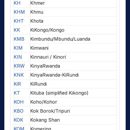
KH
Khmer
KHM
Khmu
KHT
Khota
KK
KiKongo/Kongo
KMB
Kimbundu/Mbundu/Luanda
KIM
Kimwani
KIN
Kinnauri / Kinori
KRW
KinyaRwanda
KNK
KinyaRwanda-KiRundi
KiR
KiRundi
KT
Kituba (simplified Kikongo)
KOH
Koho/Kohor
KBO
Kok Borok/Tripuri
KOK
Kokang Shan
KOM
Komering