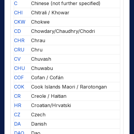
C
Chinese (not further specified)
CHI
Chitrali / Khowar
CKW
Chokwe
CD
Chowdary/Chaudhry/Chodri
CHR
Chrau
CRU
Chru
CV
Chuvash
CHU
Chuwabu
COF
Cofan / Cofán
COK
Cook Islands Maori / Rarotongan
CR
Creole / Haitian
HR
Croatian/Hrvatski
CZ
Czech
DA
Danish
DAO
Dao