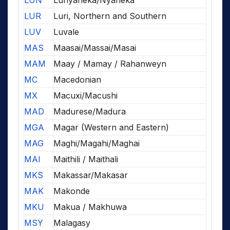
LUN
Lunyaneka/Nyaneka
LUR
Luri, Northern and Southern
LUV
Luvale
MAS
Maasai/Massai/Masai
MAM
Maay / Mamay / Rahanweyn
MC
Macedonian
MX
Macuxi/Macushi
MAD
Madurese/Madura
MGA
Magar (Western and Eastern)
MAG
Maghi/Magahi/Maghai
MAI
Maithili / Maithali
MKS
Makassar/Makasar
MAK
Makonde
MKU
Makua / Makhuwa
MSY
Malagasy