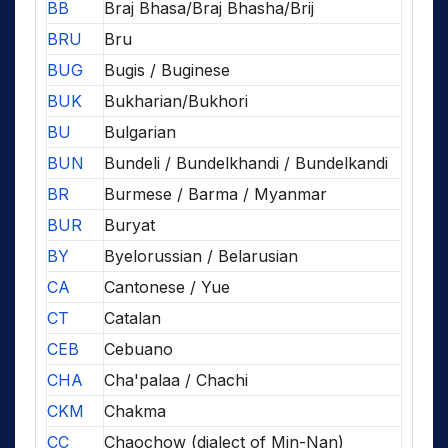
BB
Braj Bhasa/Braj Bhasha/Brij
BRU
Bru
BUG
Bugis / Buginese
BUK
Bukharian/Bukhori
BU
Bulgarian
BUN
Bundeli / Bundelkhandi / Bundelkandi
BR
Burmese / Barma / Myanmar
BUR
Buryat
BY
Byelorussian / Belarusian
CA
Cantonese / Yue
CT
Catalan
CEB
Cebuano
CHA
Cha'palaa / Chachi
CKM
Chakma
CC
Chaochow (dialect of Min-Nan)