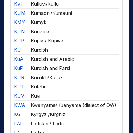
KVI
Kulluvi/Kullu
KUM
Kumaoni/Kumauni
KMY
Kumyk
KUN
Kunama:
KUP
Kupia / Kupiya
KU
Kurdish
KuA
Kurdish and Arabic
KuF
Kurdish and Farsi
KUR
Kurukh/Kurux
KUT
Kutchi
KUV
Kuvi
KWA
Kwanyama/Kuanyama (dialect of OW)
KG
Kyrgyz /Kirghiz
LAD
Ladakhi / Lada
LA
Ladino