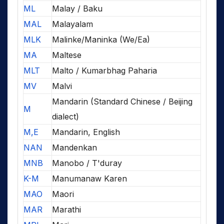
ML
Malay / Baku
MAL
Malayalam
MLK
Malinke/Maninka (We/Ea)
MA
Maltese
MLT
Malto / Kumarbhag Paharia
MV
Malvi
Mandarin (Standard Chinese / Beijing
M
dialect)
M,E
Mandarin, English
NAN
Mandenkan
MNB
Manobo / T'duray
K-M
Manumanaw Karen
MAO
Maori
MAR
Marathi