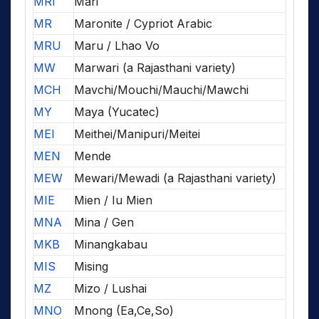
MRI
Mari
MR
Maronite / Cypriot Arabic
MRU
Maru / Lhao Vo
MW
Marwari (a Rajasthani variety)
MCH
Mavchi/Mouchi/Mauchi/Mawchi
MY
Maya (Yucatec)
MEI
Meithei/Manipuri/Meitei
MEN
Mende
MEW
Mewari/Mewadi (a Rajasthani variety)
MIE
Mien / Iu Mien
MNA
Mina / Gen
MKB
Minangkabau
MIS
Mising
MZ
Mizo / Lushai
MNO
Mnong (Ea,Ce,So)