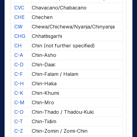
CVC
Chavacano/Chabacano
CHE
Chechen
CW
Chewa/Chichewa/Nyanja/Chinyanja
CHG
Chhattisgarhi
CH
Chin (not further specified)
C-A
Chin-Asho
C-D
Chin-Daai:
C-F
Chin-Falam / Halam
C-H
Chin-Haka
C-K
Chin-Khumi
C-M
Chin-Mro
C-O
Chin-Thado / Thadou-Kuki
C-T
Chin-Tidim
C-Z
Chin-Zomin / Zomi-Chin