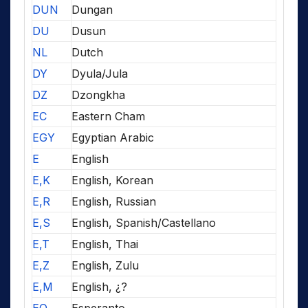
DUN
Dungan
DU
Dusun
NL
Dutch
DY
Dyula/Jula
DZ
Dzongkha
EC
Eastern Cham
EGY
Egyptian Arabic
E
English
E,K
English, Korean
E,R
English, Russian
E,S
English, Spanish/Castellano
E,T
English, Thai
E,Z
English, Zulu
E,M
English, ¿?