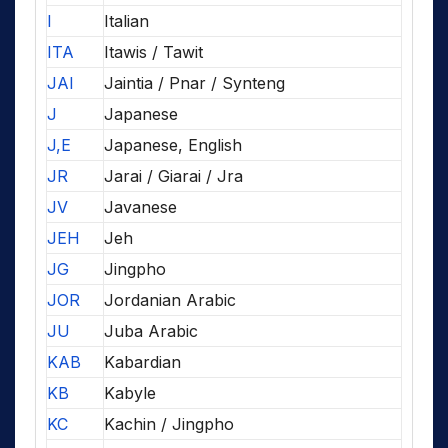
I
Italian
ITA
Itawis / Tawit
JAI
Jaintia / Pnar / Synteng
J
Japanese
J,E
Japanese, English
JR
Jarai / Giarai / Jra
JV
Javanese
JEH
Jeh
JG
Jingpho
JOR
Jordanian Arabic
JU
Juba Arabic
KAB
Kabardian
KB
Kabyle
KC
Kachin / Jingpho