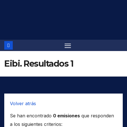
Saltar
al
contenido
Eibi. Resultados 1
Volver atrás
Se han encontrado
0 emisiones
que responden
a los siguientes criterios: