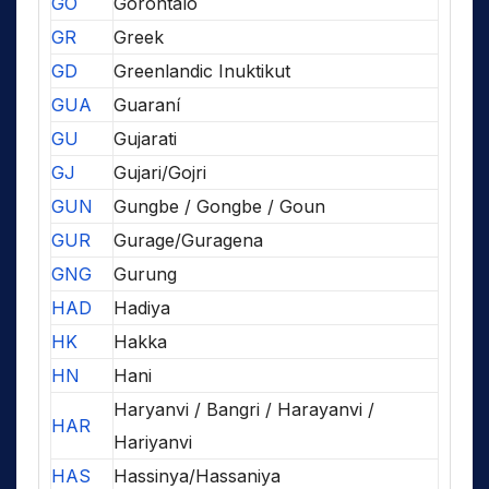
GO
Gorontalo
GR
Greek
GD
Greenlandic Inuktikut
GUA
Guaraní
GU
Gujarati
GJ
Gujari/Gojri
GUN
Gungbe / Gongbe / Goun
GUR
Gurage/Guragena
GNG
Gurung
HAD
Hadiya
HK
Hakka
HN
Hani
Haryanvi / Bangri / Harayanvi /
HAR
Hariyanvi
HAS
Hassinya/Hassaniya