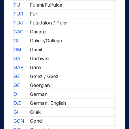
FU
Fulani/Fulfulde
FUR
Fur
FUJ
FutaJalon / Pular
GAG
Gagauz
GL
Galicic/Gallego
GM
Gamit
GA
Garhwali
GAR
Garo
GZ
Ge'ez / Geez
GE
Georgian
D
German
D,E
German, English
GI
Gilaki
GON
Gondi