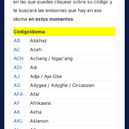
en las que puedes cliquear sobre su código y
te buscará las emisiones que hay en ese
idioma
en estos momentos
.
Código
Idioma
AB
Abkhaz
AC
Aceh
ACH
Achang / Ngac'ang
ADI
Adi
AJ
Adja / Aja-Gbe
AD
Adygea / Adyghe / Circassian
AFA
Afar
AF
Afrikaans
AK
Akha
AKL
Aklanon