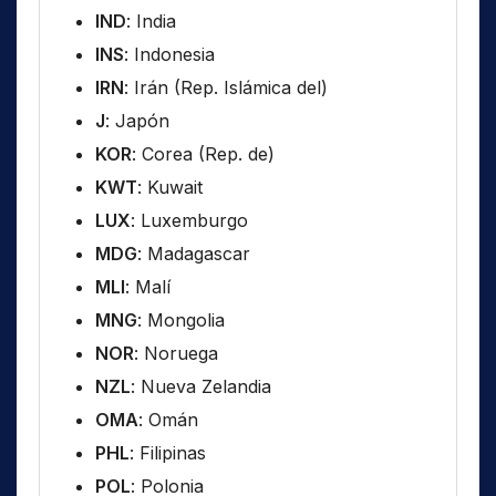
IND
: India
INS
: Indonesia
IRN
: Irán (Rep. Islámica del)
J
: Japón
KOR
: Corea (Rep. de)
KWT
: Kuwait
LUX
: Luxemburgo
MDG
: Madagascar
MLI
: Malí
MNG
: Mongolia
NOR
: Noruega
NZL
: Nueva Zelandia
OMA
: Omán
PHL
: Filipinas
POL
: Polonia