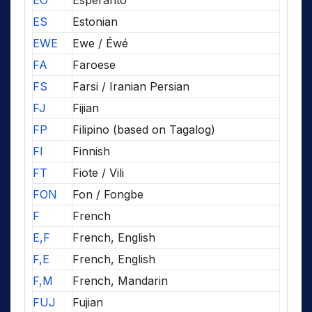
EO
Esperanto
ES
Estonian
EWE
Ewe / Éwé
FA
Faroese
FS
Farsi / Iranian Persian
FJ
Fijian
FP
Filipino (based on Tagalog)
FI
Finnish
FT
Fiote / Vili
FON
Fon / Fongbe
F
French
E,F
French, English
F,E
French, English
F,M
French, Mandarin
FUJ
Fujian