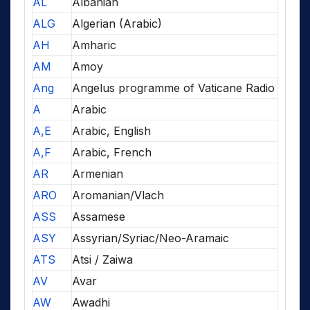
AL
Albanian
ALG
Algerian (Arabic)
AH
Amharic
AM
Amoy
Ang
Angelus programme of Vaticane Radio
A
Arabic
A,E
Arabic, English
A,F
Arabic, French
AR
Armenian
ARO
Aromanian/Vlach
ASS
Assamese
ASY
Assyrian/Syriac/Neo-Aramaic
ATS
Atsi / Zaiwa
AV
Avar
AW
Awadhi