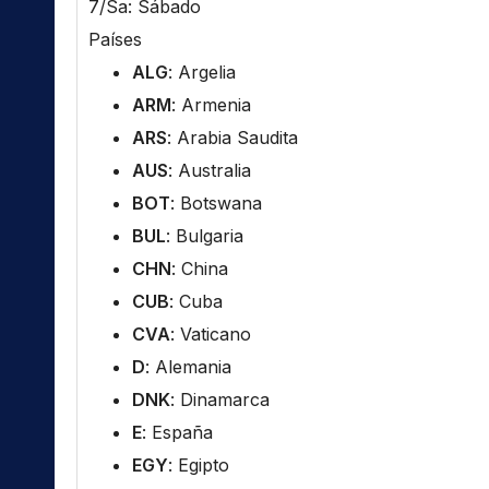
7/Sa: Sábado
Países
ALG
: Argelia
ARM
: Armenia
ARS
: Arabia Saudita
AUS
: Australia
BOT
: Botswana
BUL
: Bulgaria
CHN
: China
CUB
: Cuba
CVA
: Vaticano
D
: Alemania
DNK
: Dinamarca
E
: España
EGY
: Egipto