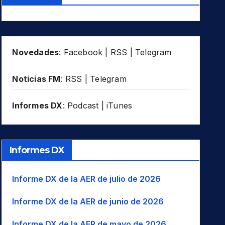
Novedades
:
Facebook
|
RSS
|
Telegram
Noticias FM
:
RSS
|
Telegram
Informes DX
:
Podcast
|
iTunes
Informes DX
Informe DX de la AER de julio de 2026
Informe DX de la AER de junio de 2026
Informe DX de la AER de mayo de 2026