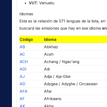
VUT
: Vanuatu
Idiomas
Esta es la relación de 571 lenguas de la lista, e
buscará las emisiones que hay en ese idioma
en
Código
Idioma
AB
Abkhaz
AC
Aceh
ACH
Achang / Ngac'ang
ADI
Adi
AJ
Adja / Aja-Gbe
AD
Adygea / Adyghe / Circassian
AFA
Afar
AF
Afrikaans
AK
Akha