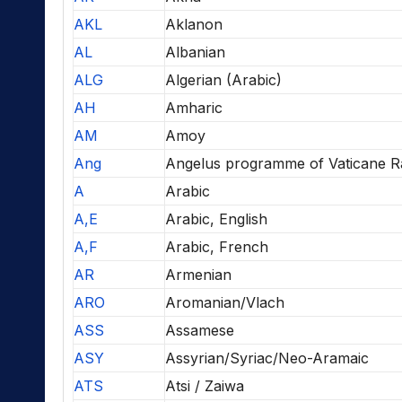
AKL
Aklanon
AL
Albanian
ALG
Algerian (Arabic)
AH
Amharic
AM
Amoy
Ang
Angelus programme of Vaticane R
A
Arabic
A,E
Arabic, English
A,F
Arabic, French
AR
Armenian
ARO
Aromanian/Vlach
ASS
Assamese
ASY
Assyrian/Syriac/Neo-Aramaic
ATS
Atsi / Zaiwa