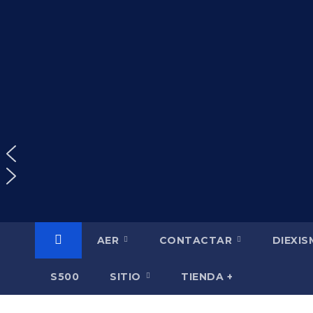
Saltar
al
contenido
AER
CONTACTAR
DIEXI
S500
SITIO
TIENDA +