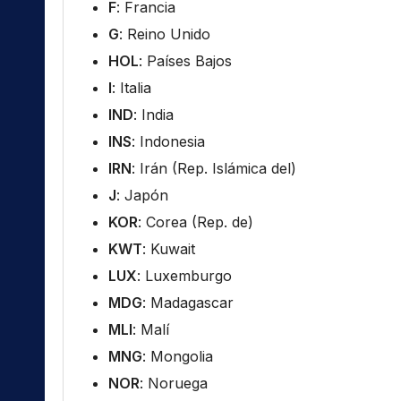
F
: Francia
G
: Reino Unido
HOL
: Países Bajos
I
: Italia
IND
: India
INS
: Indonesia
IRN
: Irán (Rep. Islámica del)
J
: Japón
KOR
: Corea (Rep. de)
KWT
: Kuwait
LUX
: Luxemburgo
MDG
: Madagascar
MLI
: Malí
MNG
: Mongolia
NOR
: Noruega