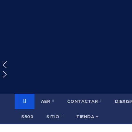
Saltar
al
contenido
AER
CONTACTAR
DIEXI
S500
SITIO
TIENDA +