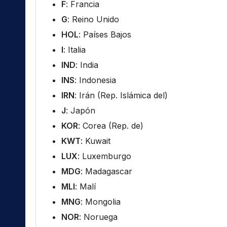
F
: Francia
G
: Reino Unido
HOL
: Países Bajos
I
: Italia
IND
: India
INS
: Indonesia
IRN
: Irán (Rep. Islámica del)
J
: Japón
KOR
: Corea (Rep. de)
KWT
: Kuwait
LUX
: Luxemburgo
MDG
: Madagascar
MLI
: Malí
MNG
: Mongolia
NOR
: Noruega