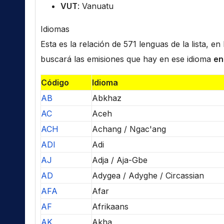
VUT
: Vanuatu
Idiomas
Esta es la relación de 571 lenguas de la lista, e
buscará las emisiones que hay en ese idioma
en
Código
Idioma
AB
Abkhaz
AC
Aceh
ACH
Achang / Ngac'ang
ADI
Adi
AJ
Adja / Aja-Gbe
AD
Adygea / Adyghe / Circassian
AFA
Afar
AF
Afrikaans
AK
Akha