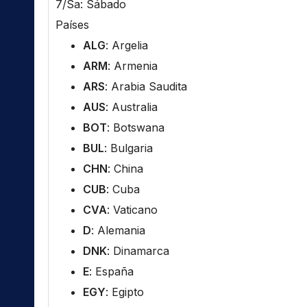
7/Sa: Sábado
Países
ALG
: Argelia
ARM
: Armenia
ARS
: Arabia Saudita
AUS
: Australia
BOT
: Botswana
BUL
: Bulgaria
CHN
: China
CUB
: Cuba
CVA
: Vaticano
D
: Alemania
DNK
: Dinamarca
E
: España
EGY
: Egipto