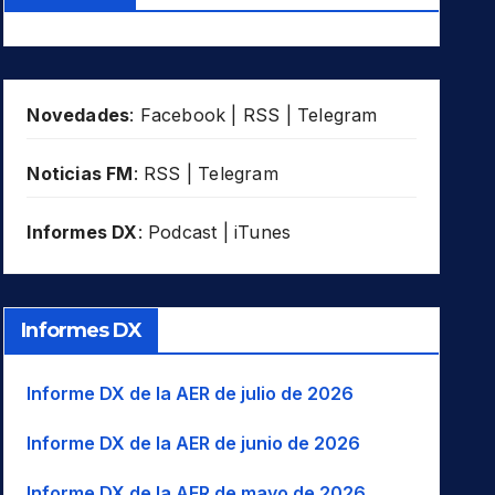
Novedades
:
Facebook
|
RSS
|
Telegram
Noticias FM
:
RSS
|
Telegram
Informes DX
:
Podcast
|
iTunes
Informes DX
Informe DX de la AER de julio de 2026
Informe DX de la AER de junio de 2026
Informe DX de la AER de mayo de 2026