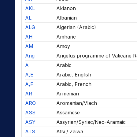
AKL
Aklanon
AL
Albanian
ALG
Algerian (Arabic)
AH
Amharic
AM
Amoy
Ang
Angelus programme of Vaticane R
A
Arabic
A,E
Arabic, English
A,F
Arabic, French
AR
Armenian
ARO
Aromanian/Vlach
ASS
Assamese
ASY
Assyrian/Syriac/Neo-Aramaic
ATS
Atsi / Zaiwa