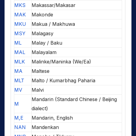
MKS
Makassar/Makasar
MAK
Makonde
MKU
Makua / Makhuwa
MSY
Malagasy
ML
Malay / Baku
MAL
Malayalam
MLK
Malinke/Maninka (We/Ea)
MA
Maltese
MLT
Malto / Kumarbhag Paharia
MV
Malvi
Mandarin (Standard Chinese / Beijing
M
dialect)
M,E
Mandarin, English
NAN
Mandenkan