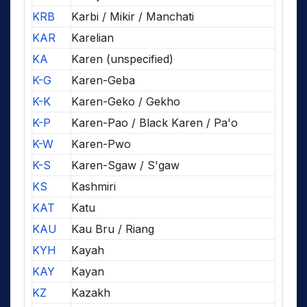
KRB
Karbi / Mikir / Manchati
KAR
Karelian
KA
Karen (unspecified)
K-G
Karen-Geba
K-K
Karen-Geko / Gekho
K-P
Karen-Pao / Black Karen / Pa'o
K-W
Karen-Pwo
K-S
Karen-Sgaw / S'gaw
KS
Kashmiri
KAT
Katu
KAU
Kau Bru / Riang
KYH
Kayah
KAY
Kayan
KZ
Kazakh