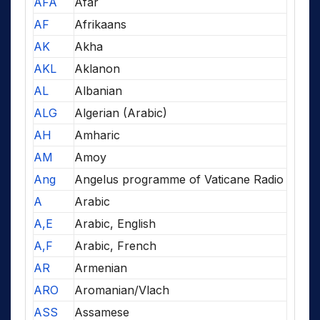
AFA
Afar
AF
Afrikaans
AK
Akha
AKL
Aklanon
AL
Albanian
ALG
Algerian (Arabic)
AH
Amharic
AM
Amoy
Ang
Angelus programme of Vaticane Radio
A
Arabic
A,E
Arabic, English
A,F
Arabic, French
AR
Armenian
ARO
Aromanian/Vlach
ASS
Assamese