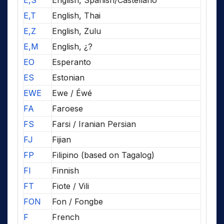
E,S
English, Spanish/Castellano
E,T
English, Thai
E,Z
English, Zulu
E,M
English, ¿?
EO
Esperanto
ES
Estonian
EWE
Ewe / Éwé
FA
Faroese
FS
Farsi / Iranian Persian
FJ
Fijian
FP
Filipino (based on Tagalog)
FI
Finnish
FT
Fiote / Vili
FON
Fon / Fongbe
F
French