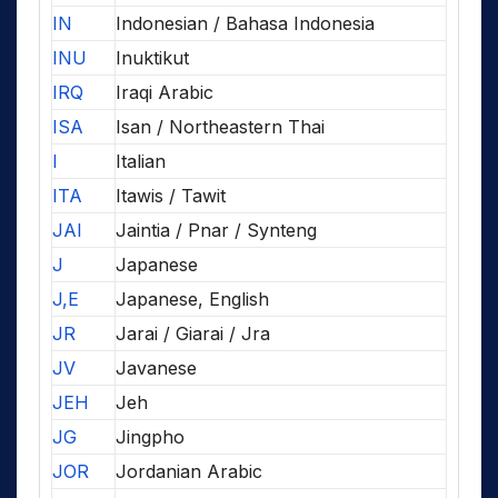
IN
Indonesian / Bahasa Indonesia
INU
Inuktikut
IRQ
Iraqi Arabic
ISA
Isan / Northeastern Thai
I
Italian
ITA
Itawis / Tawit
JAI
Jaintia / Pnar / Synteng
J
Japanese
J,E
Japanese, English
JR
Jarai / Giarai / Jra
JV
Javanese
JEH
Jeh
JG
Jingpho
JOR
Jordanian Arabic