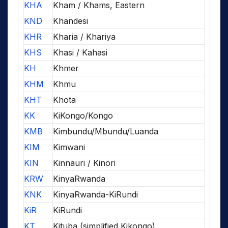
KHA
Kham / Khams, Eastern
KND
Khandesi
KHR
Kharia / Khariya
KHS
Khasi / Kahasi
KH
Khmer
KHM
Khmu
KHT
Khota
KK
KiKongo/Kongo
KMB
Kimbundu/Mbundu/Luanda
KIM
Kimwani
KIN
Kinnauri / Kinori
KRW
KinyaRwanda
KNK
KinyaRwanda-KiRundi
KiR
KiRundi
KT
Kituba (simplified Kikongo)