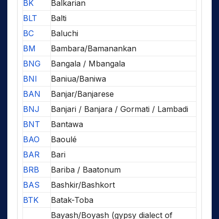
BK
Balkarian
BLT
Balti
BC
Baluchi
BM
Bambara/Bamanankan
BNG
Bangala / Mbangala
BNI
Baniua/Baniwa
BAN
Banjar/Banjarese
BNJ
Banjari / Banjara / Gormati / Lambadi
BNT
Bantawa
BAO
Baoulé
BAR
Bari
BRB
Bariba / Baatonum
BAS
Bashkir/Bashkort
BTK
Batak-Toba
Bayash/Boyash (gypsy dialect of