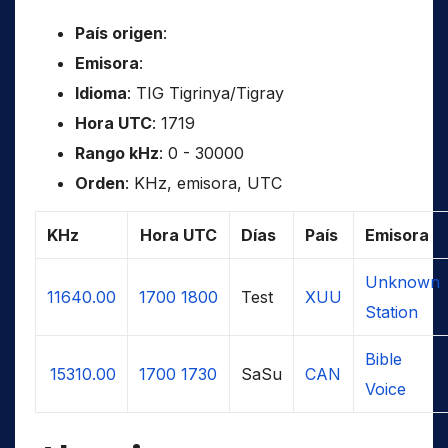
País origen
:
Emisora
:
Idioma
: TIG Tigrinya/Tigray
Hora UTC
: 1719
Rango kHz
: 0 - 30000
Orden
: KHz, emisora, UTC
KHz
Hora UTC
Días
País
Emisora
Unknown
11640.00
1700
1800
Test
XUU
Station
Bible
15310.00
1700
1730
SaSu
CAN
Voice