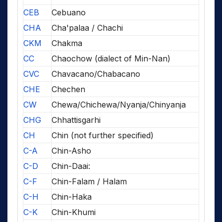
CEB
Cebuano
CHA
Cha'palaa / Chachi
CKM
Chakma
CC
Chaochow (dialect of Min-Nan)
CVC
Chavacano/Chabacano
CHE
Chechen
CW
Chewa/Chichewa/Nyanja/Chinyanja
CHG
Chhattisgarhi
CH
Chin (not further specified)
C-A
Chin-Asho
C-D
Chin-Daai:
C-F
Chin-Falam / Halam
C-H
Chin-Haka
C-K
Chin-Khumi