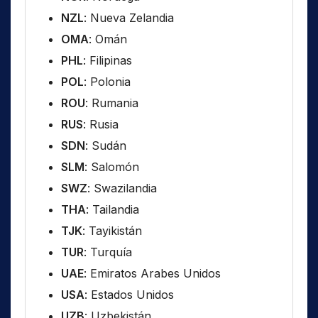
NZL
: Nueva Zelandia
OMA
: Omán
PHL
: Filipinas
POL
: Polonia
ROU
: Rumania
RUS
: Rusia
SDN
: Sudán
SLM
: Salomón
SWZ
: Swazilandia
THA
: Tailandia
TJK
: Tayikistán
TUR
: Turquía
UAE
: Emiratos Arabes Unidos
USA
: Estados Unidos
UZB
: Uzbekistán