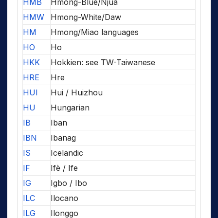
HMB
Hmong-Blue/Njua
HMW
Hmong-White/Daw
HM
Hmong/Miao languages
HO
Ho
HKK
Hokkien: see TW-Taiwanese
HRE
Hre
HUI
Hui / Huizhou
HU
Hungarian
IB
Iban
IBN
Ibanag
IS
Icelandic
IF
Ifè / Ife
IG
Igbo / Ibo
ILC
Ilocano
ILG
Ilonggo