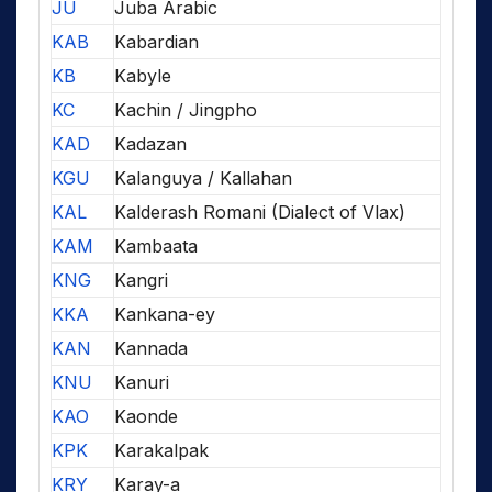
JU
Juba Arabic
KAB
Kabardian
KB
Kabyle
KC
Kachin / Jingpho
KAD
Kadazan
KGU
Kalanguya / Kallahan
KAL
Kalderash Romani (Dialect of Vlax)
KAM
Kambaata
KNG
Kangri
KKA
Kankana-ey
KAN
Kannada
KNU
Kanuri
KAO
Kaonde
KPK
Karakalpak
KRY
Karay-a