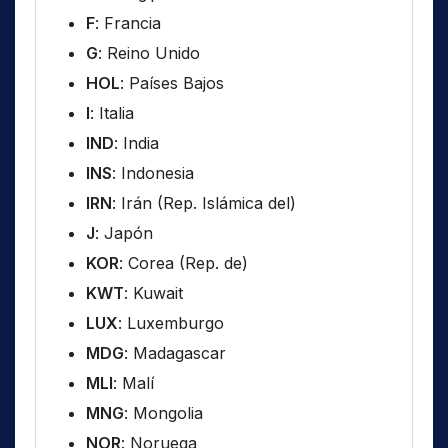
F
: Francia
G
: Reino Unido
HOL
: Países Bajos
I
: Italia
IND
: India
INS
: Indonesia
IRN
: Irán (Rep. Islámica del)
J
: Japón
KOR
: Corea (Rep. de)
KWT
: Kuwait
LUX
: Luxemburgo
MDG
: Madagascar
MLI
: Malí
MNG
: Mongolia
NOR
: Noruega