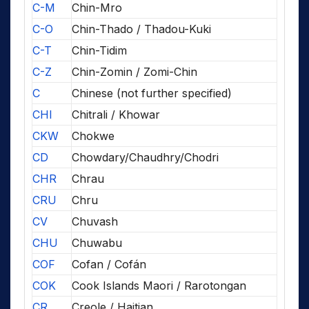
C-M
Chin-Mro
C-O
Chin-Thado / Thadou-Kuki
C-T
Chin-Tidim
C-Z
Chin-Zomin / Zomi-Chin
C
Chinese (not further specified)
CHI
Chitrali / Khowar
CKW
Chokwe
CD
Chowdary/Chaudhry/Chodri
CHR
Chrau
CRU
Chru
CV
Chuvash
CHU
Chuwabu
COF
Cofan / Cofán
COK
Cook Islands Maori / Rarotongan
CR
Creole / Haitian