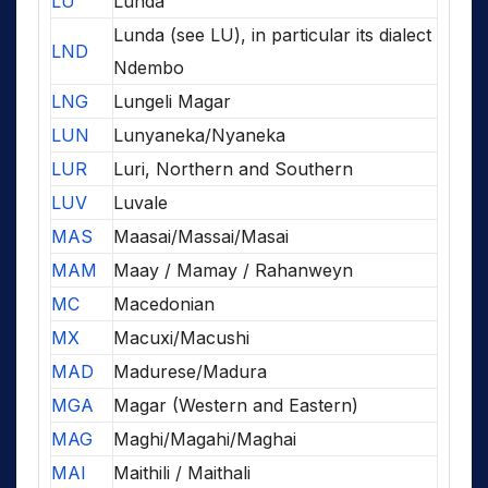
LU
Lunda
Lunda (see LU), in particular its dialect
LND
Ndembo
LNG
Lungeli Magar
LUN
Lunyaneka/Nyaneka
LUR
Luri, Northern and Southern
LUV
Luvale
MAS
Maasai/Massai/Masai
MAM
Maay / Mamay / Rahanweyn
MC
Macedonian
MX
Macuxi/Macushi
MAD
Madurese/Madura
MGA
Magar (Western and Eastern)
MAG
Maghi/Magahi/Maghai
MAI
Maithili / Maithali