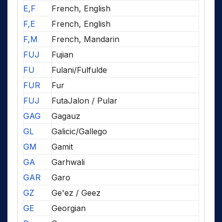
E,F
French, English
F,E
French, English
F,M
French, Mandarin
FUJ
Fujian
FU
Fulani/Fulfulde
FUR
Fur
FUJ
FutaJalon / Pular
GAG
Gagauz
GL
Galicic/Gallego
GM
Gamit
GA
Garhwali
GAR
Garo
GZ
Ge'ez / Geez
GE
Georgian