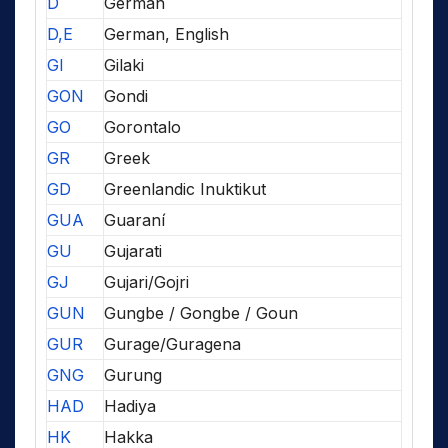
D
German
D,E
German, English
GI
Gilaki
GON
Gondi
GO
Gorontalo
GR
Greek
GD
Greenlandic Inuktikut
GUA
Guaraní
GU
Gujarati
GJ
Gujari/Gojri
GUN
Gungbe / Gongbe / Goun
GUR
Gurage/Guragena
GNG
Gurung
HAD
Hadiya
HK
Hakka