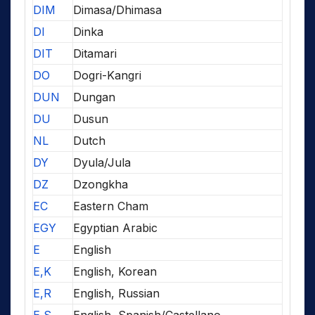
DIM
Dimasa/Dhimasa
DI
Dinka
DIT
Ditamari
DO
Dogri-Kangri
DUN
Dungan
DU
Dusun
NL
Dutch
DY
Dyula/Jula
DZ
Dzongkha
EC
Eastern Cham
EGY
Egyptian Arabic
E
English
E,K
English, Korean
E,R
English, Russian