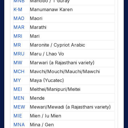
MNB
Manobo / T'duray
K-M
Manumanaw Karen
MAO
Maori
MAR
Marathi
MRI
Mari
MR
Maronite / Cypriot Arabic
MRU
Maru / Lhao Vo
MW
Marwari (a Rajasthani variety)
MCH
Mavchi/Mouchi/Mauchi/Mawchi
MY
Maya (Yucatec)
MEI
Meithei/Manipuri/Meitei
MEN
Mende
MEW
Mewari/Mewadi (a Rajasthani variety)
MIE
Mien / Iu Mien
MNA
Mina / Gen