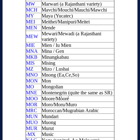
MW
Marwari (a Rajasthani variety)
MCH
Mavchi/Mouchi/Mauchi/Mawchi
MY
Maya (Yucatec)
MEI
Meithei/Manipuri/Meitei
MEN
Mende
Mewari/Mewadi (a Rajasthani
MEW
variety)
MIE
Mien / Iu Mien
MNA
Mina / Gen
MKB
Minangkabau
MIS
Mising
MZ
Mizo / Lushai
MNO
Mnong (Ea,Ce,So)
MON
Mon
MO
Mongolian
MNE
Montenegrin (quite the same as SR)
MOO
Moore/Mòoré
MOR
Moro/Moru/Muro
MRC
Moroccan/Mugrabian Arabic
MUN
Mundari
MUO
Muong
MUR
Murut
-MX
Music