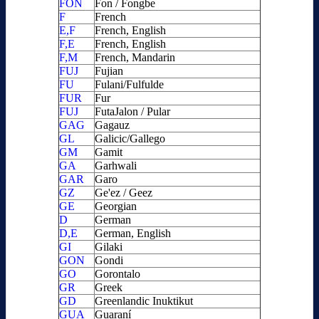
FON
Fon / Fongbe
F
French
E,F
French, English
F,E
French, English
F,M
French, Mandarin
FUJ
Fujian
FU
Fulani/Fulfulde
FUR
Fur
FUJ
FutaJalon / Pular
GAG
Gagauz
GL
Galicic/Gallego
GM
Gamit
GA
Garhwali
GAR
Garo
GZ
Ge'ez / Geez
GE
Georgian
D
German
D,E
German, English
GI
Gilaki
GON
Gondi
GO
Gorontalo
GR
Greek
GD
Greenlandic Inuktikut
GUA
Guaraní