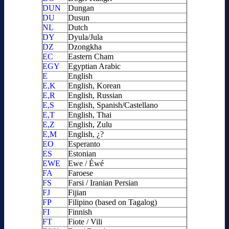
DUN
Dungan
DU
Dusun
NL
Dutch
DY
Dyula/Jula
DZ
Dzongkha
EC
Eastern Cham
EGY
Egyptian Arabic
E
English
E,K
English, Korean
E,R
English, Russian
E,S
English, Spanish/Castellano
E,T
English, Thai
E,Z
English, Zulu
E,M
English, ¿?
EO
Esperanto
ES
Estonian
EWE
Ewe / Éwé
FA
Faroese
FS
Farsi / Iranian Persian
FJ
Fijian
FP
Filipino (based on Tagalog)
FI
Finnish
FT
Fiote / Vili