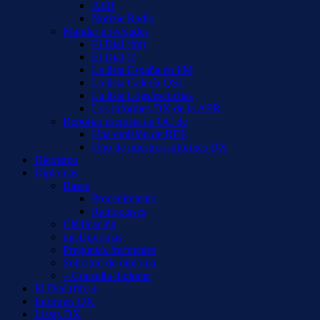
AER
Notizie Radio
Mandar novedades
El Dial (fm)
El Dial (i)
La lista España en FM
La lista Galería QSL
La lista Logs/escuchas
Los informes DX de la AER
Reportar escucha en OC de
Una emisión de REE
Uno de nuestros informes DX
Diexismo
Diplomas
Bases
Procedimiento
Radiopaíses
Clsificación
misDiplomas
Preguntas frecuentes
Solicitud de diploma
– Consulta diploma
El Dial (fm) +
Informes DX
Listas DX