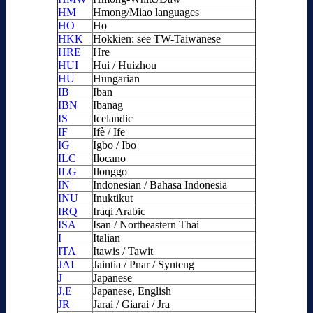
HM
Hmong/Miao languages
HO
Ho
HKK
Hokkien: see TW-Taiwanese
HRE
Hre
HUI
Hui / Huizhou
HU
Hungarian
IB
Iban
IBN
Ibanag
IS
Icelandic
IF
Ifè / Ife
IG
Igbo / Ibo
ILC
Ilocano
ILG
Ilonggo
IN
Indonesian / Bahasa Indonesia
INU
Inuktikut
IRQ
Iraqi Arabic
ISA
Isan / Northeastern Thai
I
Italian
ITA
Itawis / Tawit
JAI
Jaintia / Pnar / Synteng
J
Japanese
J,E
Japanese, English
JR
Jarai / Giarai / Jra