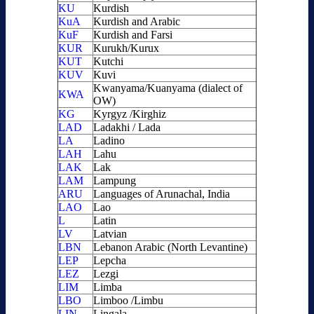
KU
Kurdish
KuA
Kurdish and Arabic
KuF
Kurdish and Farsi
KUR
Kurukh/Kurux
KUT
Kutchi
KUV
Kuvi
Kwanyama/Kuanyama (dialect of
KWA
OW)
KG
Kyrgyz /Kirghiz
LAD
Ladakhi / Lada
LA
Ladino
LAH
Lahu
LAK
Lak
LAM
Lampung
ARU
Languages of Arunachal, India
LAO
Lao
L
Latin
LV
Latvian
LBN
Lebanon Arabic (North Levantine)
LEP
Lepcha
LEZ
Lezgi
LIM
Limba
LBO
Limboo /Limbu
LIN
Lingala