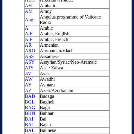
AH
Amharic
AM
Amoy
Angelus programme of Vaticane
Ang
Radio
A
Arabic
A,E
Arabic, English
A,F
Arabic, French
AR
Armenian
ARO
Aromanian/Vlach
ASS
Assamese
ASY
Assyrian/Syriac/Neo-Aramaic
ATS
Atsi / Zaiwa
AV
Avar
AW
Awadhi
AY
Aymara
AZ
Azeri/Azerbaijani
BAD
Badaga
BGL
Bagheli
BAG
Bagri
BHN
Bahnar
BAI
Bai
BAJ
Bajau
BAL
Balinese