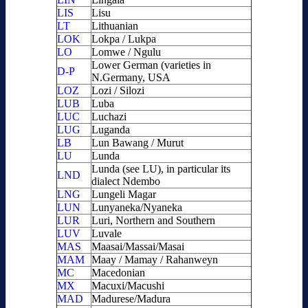
LIS
Lisu
LT
Lithuanian
LOK
Lokpa / Lukpa
LO
Lomwe / Ngulu
Lower German (varieties in
D-P
N.Germany, USA
LOZ
Lozi / Silozi
LUB
Luba
LUC
Luchazi
LUG
Luganda
LB
Lun Bawang / Murut
LU
Lunda
Lunda (see LU), in particular its
LND
dialect Ndembo
LNG
Lungeli Magar
LUN
Lunyaneka/Nyaneka
LUR
Luri, Northern and Southern
LUV
Luvale
MAS
Maasai/Massai/Masai
MAM
Maay / Mamay / Rahanweyn
MC
Macedonian
MX
Macuxi/Macushi
MAD
Madurese/Madura