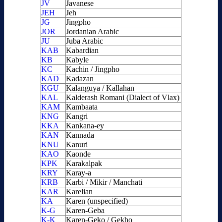
JV
Javanese
JEH
Jeh
JG
Jingpho
JOR
Jordanian Arabic
JU
Juba Arabic
KAB
Kabardian
KB
Kabyle
KC
Kachin / Jingpho
KAD
Kadazan
KGU
Kalanguya / Kallahan
KAL
Kalderash Romani (Dialect of Vlax)
KAM
Kambaata
KNG
Kangri
KKA
Kankana-ey
KAN
Kannada
KNU
Kanuri
KAO
Kaonde
KPK
Karakalpak
KRY
Karay-a
KRB
Karbi / Mikir / Manchati
KAR
Karelian
KA
Karen (unspecified)
K-G
Karen-Geba
K-K
Karen-Geko / Gekho