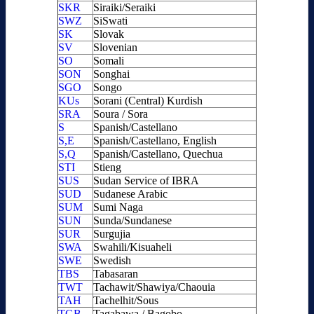
SKR
Siraiki/Seraiki
SWZ
SiSwati
SK
Slovak
SV
Slovenian
SO
Somali
SON
Songhai
SGO
Songo
KUs
Sorani (Central) Kurdish
SRA
Soura / Sora
S
Spanish/Castellano
S,E
Spanish/Castellano, English
S,Q
Spanish/Castellano, Quechua
STI
Stieng
SUS
Sudan Service of IBRA
SUD
Sudanese Arabic
SUM
Sumi Naga
SUN
Sunda/Sundanese
SUR
Surgujia
SWA
Swahili/Kisuaheli
SWE
Swedish
TBS
Tabasaran
TWT
Tachawit/Shawiya/Chaouia
TAH
Tachelhit/Sous
TGB
Tagabawa / Bagobo