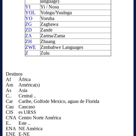
language)
YI
Yi / Nosu
YOL
Yolngu/Yuulngu
YO
Yoruba
ZG
Zaghawa
ZD
Zande
ZA
Zarma/Zama
ZH
Zhuang
ZWE
Zimbabwe Languages
Z
Zulu
Destinos
Af
África
Am
América(s)
As
Asia
C..
Central ..
Car
Caribe, Golfode Mexico, aguas de Florida
Cau
Caucaso
CIS
es URSS
CNA
Centro Norte América
E..
Este ..
ENA
NE América
ENE
E-NE