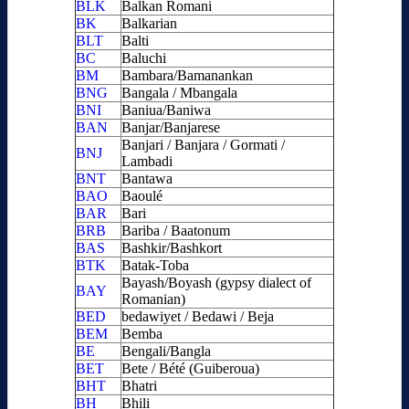
BLK
Balkan Romani
BK
Balkarian
BLT
Balti
BC
Baluchi
BM
Bambara/Bamanankan
BNG
Bangala / Mbangala
BNI
Baniua/Baniwa
BAN
Banjar/Banjarese
Banjari / Banjara / Gormati /
BNJ
Lambadi
BNT
Bantawa
BAO
Baoulé
BAR
Bari
BRB
Bariba / Baatonum
BAS
Bashkir/Bashkort
BTK
Batak-Toba
Bayash/Boyash (gypsy dialect of
BAY
Romanian)
BED
bedawiyet / Bedawi / Beja
BEM
Bemba
BE
Bengali/Bangla
BET
Bete / Bété (Guiberoua)
BHT
Bhatri
BH
Bhili