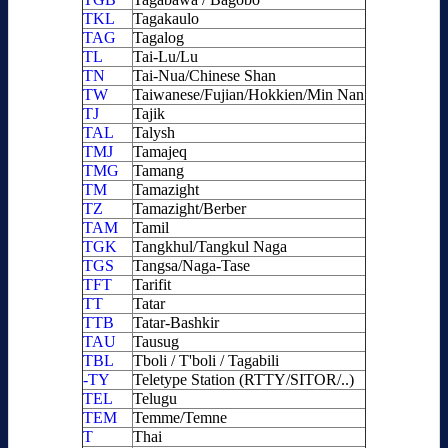
TKL
Tagakaulo
TAG
Tagalog
TL
Tai-Lu/Lu
TN
Tai-Nua/Chinese Shan
TW
Taiwanese/Fujian/Hokkien/Min Nan
TJ
Tajik
TAL
Talysh
TMJ
Tamajeq
TMG
Tamang
TM
Tamazight
TZ
Tamazight/Berber
TAM
Tamil
TGK
Tangkhul/Tangkul Naga
TGS
Tangsa/Naga-Tase
TFT
Tarifit
TT
Tatar
TTB
Tatar-Bashkir
TAU
Tausug
TBL
Tboli / T'boli / Tagabili
-TY
Teletype Station (RTTY/SITOR/..)
TEL
Telugu
TEM
Temme/Temne
T
Thai