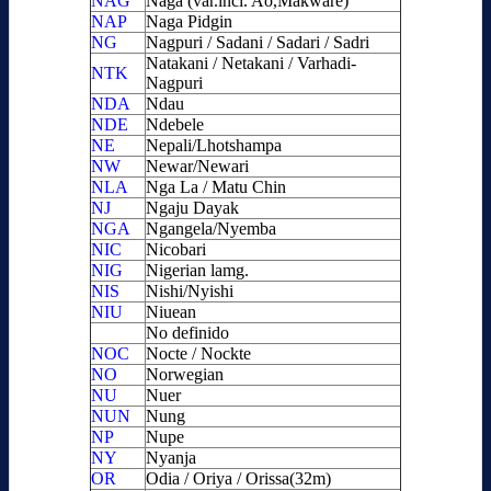
NAG
Naga (var.incl. Ao,Makware)
NAP
Naga Pidgin
NG
Nagpuri / Sadani / Sadari / Sadri
Natakani / Netakani / Varhadi-
NTK
Nagpuri
NDA
Ndau
NDE
Ndebele
NE
Nepali/Lhotshampa
NW
Newar/Newari
NLA
Nga La / Matu Chin
NJ
Ngaju Dayak
NGA
Ngangela/Nyemba
NIC
Nicobari
NIG
Nigerian lamg.
NIS
Nishi/Nyishi
NIU
Niuean
No definido
NOC
Nocte / Nockte
NO
Norwegian
NU
Nuer
NUN
Nung
NP
Nupe
NY
Nyanja
OR
Odia / Oriya / Orissa(32m)