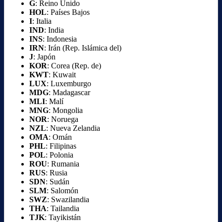
G
: Reino Unido
HOL
: Países Bajos
I
: Italia
IND
: India
INS
: Indonesia
IRN
: Irán (Rep. Islámica del)
J
: Japón
KOR
: Corea (Rep. de)
KWT
: Kuwait
LUX
: Luxemburgo
MDG
: Madagascar
MLI
: Malí
MNG
: Mongolia
NOR
: Noruega
NZL
: Nueva Zelandia
OMA
: Omán
PHL
: Filipinas
POL
: Polonia
ROU
: Rumania
RUS
: Rusia
SDN
: Sudán
SLM
: Salomón
SWZ
: Swazilandia
THA
: Tailandia
TJK
: Tayikistán