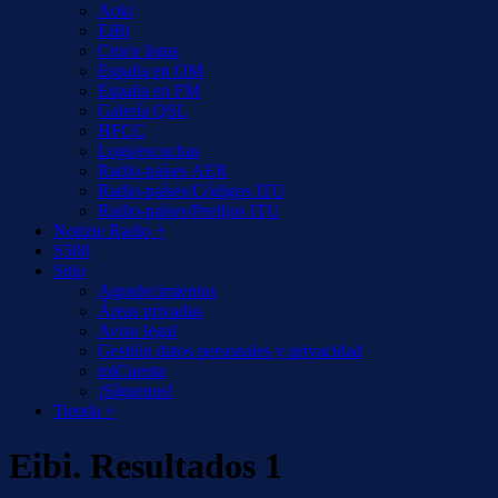
Aoki
EiBi
Cruce listas
España en OM
España en FM
Galería QSL
HFCC
Logs/escuchas
Radio-países AER
Radio-países/Códigos ITU
Radio-países/Prefijos ITU
Notizie Radio +
S500
Sitio
Agradecimientos
Áreas privadas
Aviso legal
Gestión datos personales y privacidad
miCuenta
¡Síguenos!
Tienda +
Eibi. Resultados 1