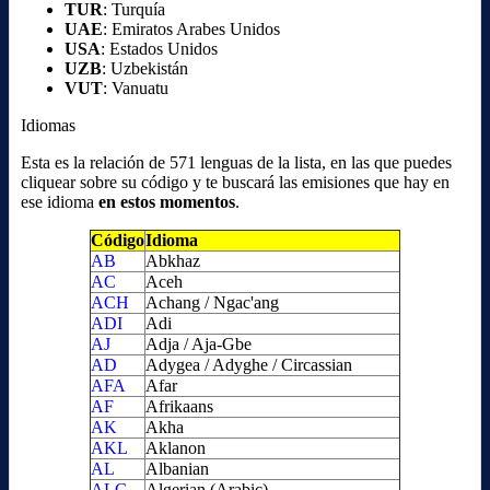
TUR
: Turquía
UAE
: Emiratos Arabes Unidos
USA
: Estados Unidos
UZB
: Uzbekistán
VUT
: Vanuatu
Idiomas
Esta es la relación de 571 lenguas de la lista, en las que puedes
cliquear sobre su código y te buscará las emisiones que hay en
ese idioma
en estos momentos
.
Código
Idioma
AB
Abkhaz
AC
Aceh
ACH
Achang / Ngac'ang
ADI
Adi
AJ
Adja / Aja-Gbe
AD
Adygea / Adyghe / Circassian
AFA
Afar
AF
Afrikaans
AK
Akha
AKL
Aklanon
AL
Albanian
ALG
Algerian (Arabic)