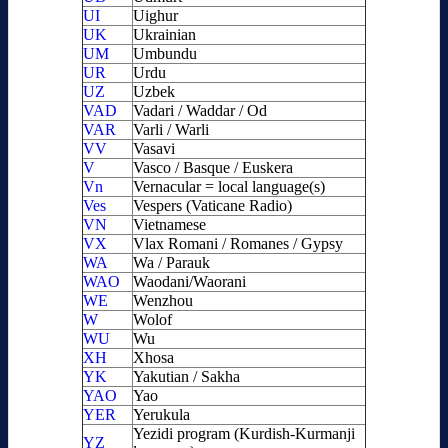
UI
Uighur
UK
Ukrainian
UM
Umbundu
UR
Urdu
UZ
Uzbek
VAD
Vadari / Waddar / Od
VAR
Varli / Warli
VV
Vasavi
V
Vasco / Basque / Euskera
Vn
Vernacular = local language(s)
Ves
Vespers (Vaticane Radio)
VN
Vietnamese
VX
Vlax Romani / Romanes / Gypsy
WA
Wa / Parauk
WAO
Waodani/Waorani
WE
Wenzhou
W
Wolof
WU
Wu
XH
Xhosa
YK
Yakutian / Sakha
YAO
Yao
YER
Yerukula
Yezidi program (Kurdish-Kurmanji
YZ