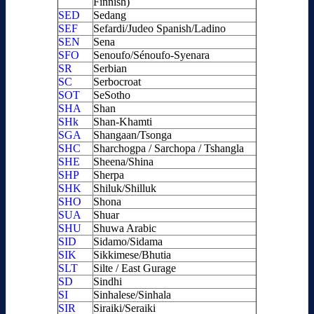
Finnish)
SED
Sedang
SEF
Sefardi/Judeo Spanish/Ladino
SEN
Sena
SFO
Senoufo/Sénoufo-Syenara
SR
Serbian
SC
Serbocroat
SOT
SeSotho
SHA
Shan
SHk
Shan-Khamti
SGA
Shangaan/Tsonga
SHC
Sharchogpa / Sarchopa / Tshangla
SHE
Sheena/Shina
SHP
Sherpa
SHK
Shiluk/Shilluk
SHO
Shona
SUA
Shuar
SHU
Shuwa Arabic
SID
Sidamo/Sidama
SIK
Sikkimese/Bhutia
SLT
Silte / East Gurage
SD
Sindhi
SI
Sinhalese/Sinhala
SIR
Siraiki/Seraiki