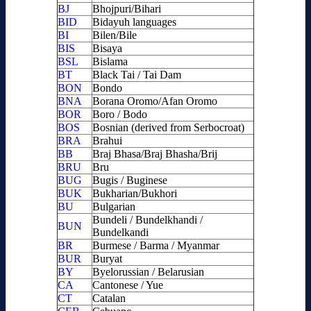
BJ
Bhojpuri/Bihari
BID
Bidayuh languages
BI
Bilen/Bile
BIS
Bisaya
BSL
Bislama
BT
Black Tai / Tai Dam
BON
Bondo
BNA
Borana Oromo/Afan Oromo
BOR
Boro / Bodo
BOS
Bosnian (derived from Serbocroat)
BRA
Brahui
BB
Braj Bhasa/Braj Bhasha/Brij
BRU
Bru
BUG
Bugis / Buginese
BUK
Bukharian/Bukhori
BU
Bulgarian
Bundeli / Bundelkhandi /
BUN
Bundelkandi
BR
Burmese / Barma / Myanmar
BUR
Buryat
BY
Byelorussian / Belarusian
CA
Cantonese / Yue
CT
Catalan