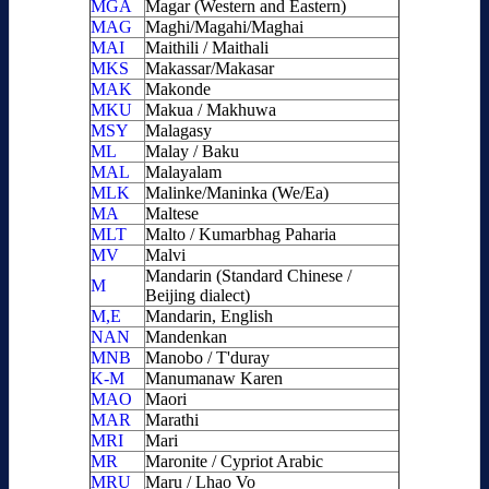
MGA
Magar (Western and Eastern)
MAG
Maghi/Magahi/Maghai
MAI
Maithili / Maithali
MKS
Makassar/Makasar
MAK
Makonde
MKU
Makua / Makhuwa
MSY
Malagasy
ML
Malay / Baku
MAL
Malayalam
MLK
Malinke/Maninka (We/Ea)
MA
Maltese
MLT
Malto / Kumarbhag Paharia
MV
Malvi
Mandarin (Standard Chinese /
M
Beijing dialect)
M,E
Mandarin, English
NAN
Mandenkan
MNB
Manobo / T'duray
K-M
Manumanaw Karen
MAO
Maori
MAR
Marathi
MRI
Mari
MR
Maronite / Cypriot Arabic
MRU
Maru / Lhao Vo