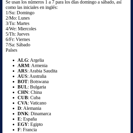
Se usan los números 1 a 7 para los días domingo a sábado, así
como las iniciales en inglés:
1/Su: Domingo
2/Mo: Lunes
3/Tu: Martes
4/We: Miercoles
5/Th: Jueves
6/Fr: Viernes
7/Sa: Sábado
Países
ALG
: Argelia
ARM
: Armenia
ARS
: Arabia Saudita
AUS
: Australia
BOT
: Botswana
BUL
: Bulgaria
CHN
: China
CUB
: Cuba
CVA
: Vaticano
D
: Alemania
DNK
: Dinamarca
E
: España
EGY
: Egipto
F
: Francia