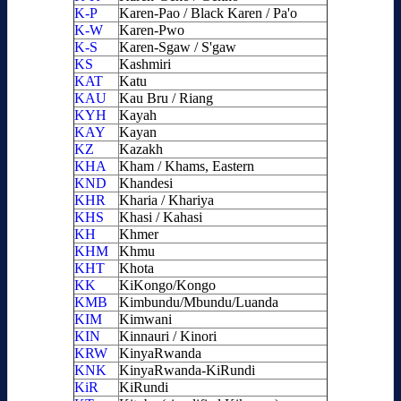
K-P
Karen-Pao / Black Karen / Pa'o
K-W
Karen-Pwo
K-S
Karen-Sgaw / S'gaw
KS
Kashmiri
KAT
Katu
KAU
Kau Bru / Riang
KYH
Kayah
KAY
Kayan
KZ
Kazakh
KHA
Kham / Khams, Eastern
KND
Khandesi
KHR
Kharia / Khariya
KHS
Khasi / Kahasi
KH
Khmer
KHM
Khmu
KHT
Khota
KK
KiKongo/Kongo
KMB
Kimbundu/Mbundu/Luanda
KIM
Kimwani
KIN
Kinnauri / Kinori
KRW
KinyaRwanda
KNK
KinyaRwanda-KiRundi
KiR
KiRundi