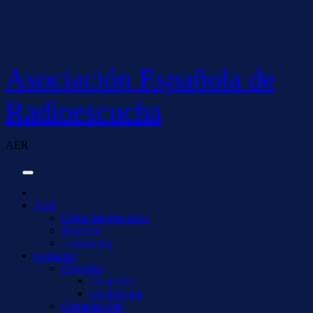
Saltar
al
contenido
Asociación Española de
Radioescucha
AER
AER
Cómo hacerse socio
Servicios
– Contactar
Contactar
Consultar
Un pedido
Un diploma
Contactar con