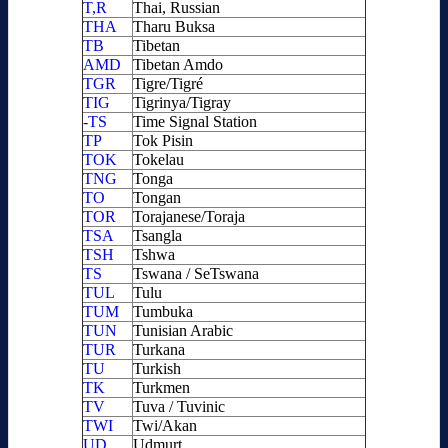
T,R
Thai, Russian
THA
Tharu Buksa
TB
Tibetan
AMD
Tibetan Amdo
TGR
Tigre/Tigré
TIG
Tigrinya/Tigray
-TS
Time Signal Station
TP
Tok Pisin
TOK
Tokelau
TNG
Tonga
TO
Tongan
TOR
Torajanese/Toraja
TSA
Tsangla
TSH
Tshwa
TS
Tswana / SeTswana
TUL
Tulu
TUM
Tumbuka
TUN
Tunisian Arabic
TUR
Turkana
TU
Turkish
TK
Turkmen
TV
Tuva / Tuvinic
TWI
Twi/Akan
UD
Udmurt