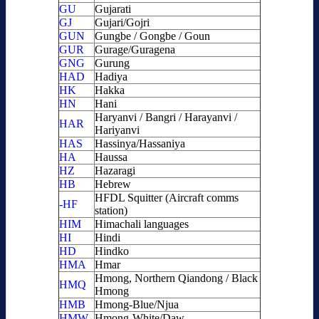
GU
Gujarati
GJ
Gujari/Gojri
GUN
Gungbe / Gongbe / Goun
GUR
Gurage/Guragena
GNG
Gurung
HAD
Hadiya
HK
Hakka
HN
Hani
Haryanvi / Bangri / Harayanvi /
HAR
Hariyanvi
HAS
Hassinya/Hassaniya
HA
Haussa
HZ
Hazaragi
HB
Hebrew
HFDL Squitter (Aircraft comms
-HF
station)
HIM
Himachali languages
HI
Hindi
HD
Hindko
HMA
Hmar
Hmong, Northern Qiandong / Black
HMQ
Hmong
HMB
Hmong-Blue/Njua
HMW
Hmong-White/Daw