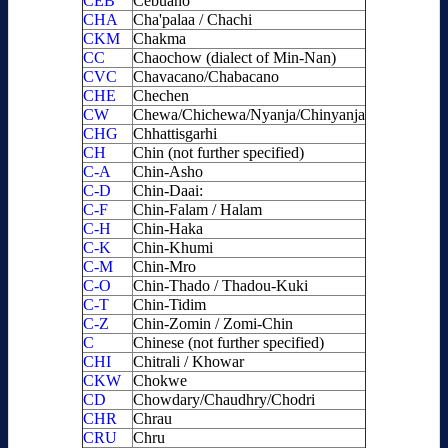
CEB
Cebuano
CHA
Cha'palaa / Chachi
CKM
Chakma
CC
Chaochow (dialect of Min-Nan)
CVC
Chavacano/Chabacano
CHE
Chechen
CW
Chewa/Chichewa/Nyanja/Chinyanja
CHG
Chhattisgarhi
CH
Chin (not further specified)
C-A
Chin-Asho
C-D
Chin-Daai:
C-F
Chin-Falam / Halam
C-H
Chin-Haka
C-K
Chin-Khumi
C-M
Chin-Mro
C-O
Chin-Thado / Thadou-Kuki
C-T
Chin-Tidim
C-Z
Chin-Zomin / Zomi-Chin
C
Chinese (not further specified)
CHI
Chitrali / Khowar
CKW
Chokwe
CD
Chowdary/Chaudhry/Chodri
CHR
Chrau
CRU
Chru