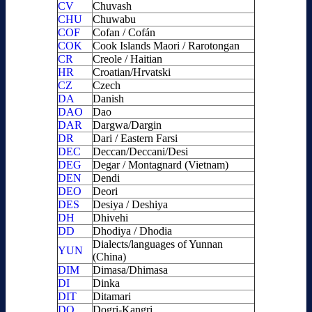
CV
Chuvash
CHU
Chuwabu
COF
Cofan / Cofán
COK
Cook Islands Maori / Rarotongan
CR
Creole / Haitian
HR
Croatian/Hrvatski
CZ
Czech
DA
Danish
DAO
Dao
DAR
Dargwa/Dargin
DR
Dari / Eastern Farsi
DEC
Deccan/Deccani/Desi
DEG
Degar / Montagnard (Vietnam)
DEN
Dendi
DEO
Deori
DES
Desiya / Deshiya
DH
Dhivehi
DD
Dhodiya / Dhodia
Dialects/languages of Yunnan
YUN
(China)
DIM
Dimasa/Dhimasa
DI
Dinka
DIT
Ditamari
DO
Dogri-Kangri