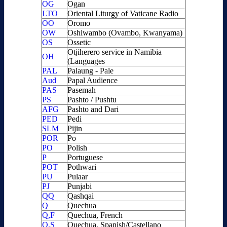
OG
Ogan
LTO
Oriental Liturgy of Vaticane Radio
OO
Oromo
OW
Oshiwambo (Ovambo, Kwanyama)
OS
Ossetic
Otjiherero service in Namibia
OH
(Languages
PAL
Palaung - Pale
Aud
Papal Audience
PAS
Pasemah
PS
Pashto / Pushtu
AFG
Pashto and Dari
PED
Pedi
SLM
Pijin
POR
Po
PO
Polish
P
Portuguese
POT
Pothwari
PU
Pulaar
PJ
Punjabi
QQ
Qashqai
Q
Quechua
Q,F
Quechua, French
Q,S
Quechua, Spanish/Castellano