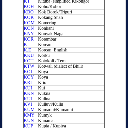
KT
Kituba (simplified Kikongo)
KOH
Koho/Kohor
KBO
Kok Borok/Tripuri
KOK
Kokang Shan
KOM
Komering
KON
Konkani
KNY
Konyak Naga
KOR
Korambar
K
Korean
K,E
Korean, English
KKU
Korku
KOT
Kotokoli / Tem
KTW
Kotwali (dialect of Bhili)
KOI
Koya
KOY
Koya
KRI
Krio
KUI
Kui
KKN
Kukna
KUL
Kulina
KVI
Kulluvi/Kullu
KUM
Kumaoni/Kumauni
KMY
Kumyk
KUN
Kunama:
KUP
Kupia / Kupiya