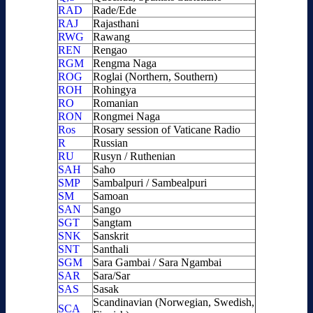
RAD
Rade/Ede
RAJ
Rajasthani
RWG
Rawang
REN
Rengao
RGM
Rengma Naga
ROG
Roglai (Northern, Southern)
ROH
Rohingya
RO
Romanian
RON
Rongmei Naga
Ros
Rosary session of Vaticane Radio
R
Russian
RU
Rusyn / Ruthenian
SAH
Saho
SMP
Sambalpuri / Sambealpuri
SM
Samoan
SAN
Sango
SGT
Sangtam
SNK
Sanskrit
SNT
Santhali
SGM
Sara Gambai / Sara Ngambai
SAR
Sara/Sar
SAS
Sasak
Scandinavian (Norwegian, Swedish,
SCA