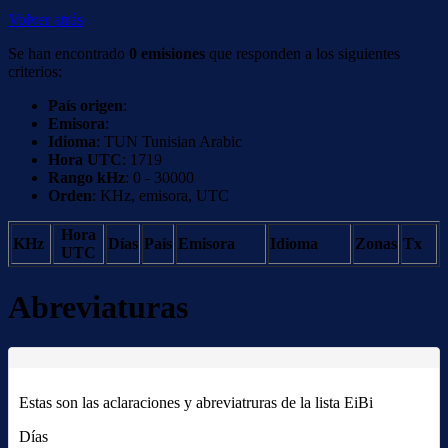
Volver atrás
Se han encontrado
0 emisiones
que responden a los siguientes
criterios:
País origen
:
Emisora
:
Idioma
: TUN Tunisian Arabic
Hora UTC
: 1719
Rango kHz
: 0 - 30000
Orden
: KHz, emisora, UTC
Hora
KHz
Días
País
Emisora
Idioma
Zonas
Tx
UTC
Abreviaturas
Estas son las aclaraciones y abreviatruras de la lista EiBi
Días