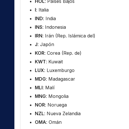
HOL
: Países Bajos
I
: Italia
IND
: India
INS
: Indonesia
IRN
: Irán (Rep. Islámica del)
J
: Japón
KOR
: Corea (Rep. de)
KWT
: Kuwait
LUX
: Luxemburgo
MDG
: Madagascar
MLI
: Malí
MNG
: Mongolia
NOR
: Noruega
NZL
: Nueva Zelandia
OMA
: Omán