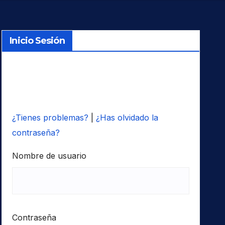
Inicio Sesión
¿Tienes problemas?
|
¿Has olvidado la
contraseña?
Nombre de usuario
Contraseña