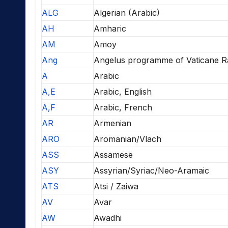
ALG
Algerian (Arabic)
AH
Amharic
AM
Amoy
Ang
Angelus programme of Vaticane R
A
Arabic
A,E
Arabic, English
A,F
Arabic, French
AR
Armenian
ARO
Aromanian/Vlach
ASS
Assamese
ASY
Assyrian/Syriac/Neo-Aramaic
ATS
Atsi / Zaiwa
AV
Avar
AW
Awadhi