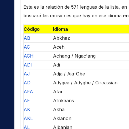
Esta es la relación de 571 lenguas de la lista, e
buscará las emisiones que hay en ese idioma
en
Código
Idioma
AB
Abkhaz
AC
Aceh
ACH
Achang / Ngac'ang
ADI
Adi
AJ
Adja / Aja-Gbe
AD
Adygea / Adyghe / Circassian
AFA
Afar
AF
Afrikaans
AK
Akha
AKL
Aklanon
AL
Albanian