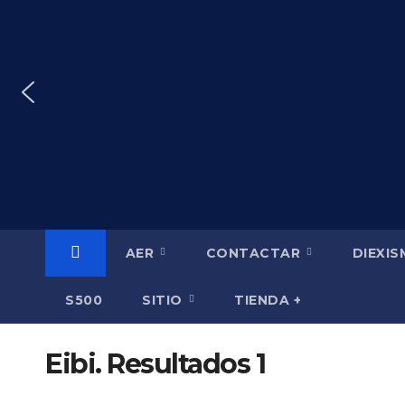
Saltar
al
contenido
AER
CONTACTAR
DIEXI
S500
SITIO
TIENDA +
Eibi. Resultados 1