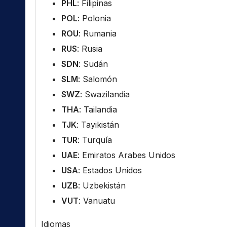
PHL
: Filipinas
POL
: Polonia
ROU
: Rumania
RUS
: Rusia
SDN
: Sudán
SLM
: Salomón
SWZ
: Swazilandia
THA
: Tailandia
TJK
: Tayikistán
TUR
: Turquía
UAE
: Emiratos Arabes Unidos
USA
: Estados Unidos
UZB
: Uzbekistán
VUT
: Vanuatu
Idiomas