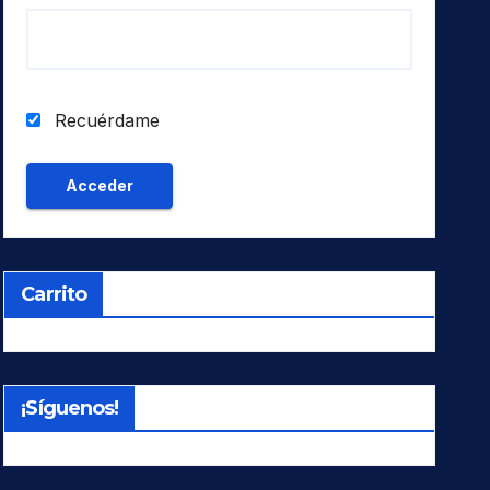
Recuérdame
Carrito
¡Síguenos!