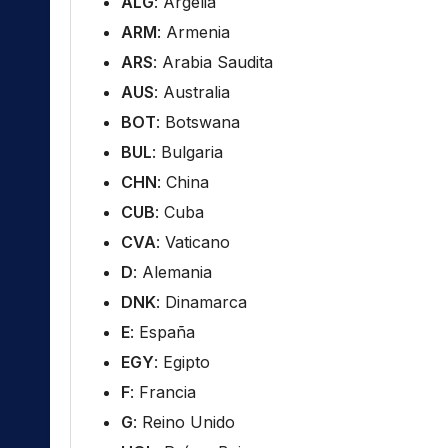
ALG
: Argelia
ARM
: Armenia
ARS
: Arabia Saudita
AUS
: Australia
BOT
: Botswana
BUL
: Bulgaria
CHN
: China
CUB
: Cuba
CVA
: Vaticano
D
: Alemania
DNK
: Dinamarca
E
: España
EGY
: Egipto
F
: Francia
G
: Reino Unido