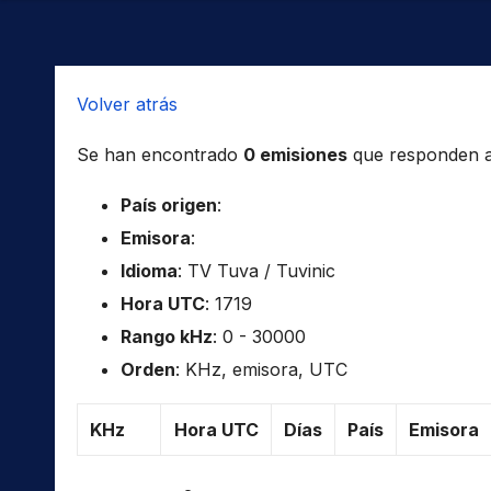
Volver atrás
Se han encontrado
0 emisiones
que responden a l
País origen
:
Emisora
:
Idioma
: TV Tuva / Tuvinic
Hora UTC
: 1719
Rango kHz
: 0 - 30000
Orden
: KHz, emisora, UTC
KHz
Hora UTC
Días
País
Emisora