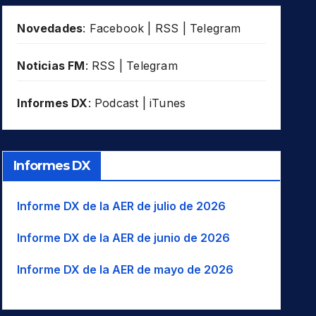
Novedades
:
Facebook
|
RSS
|
Telegram
Noticias FM
:
RSS
|
Telegram
Informes DX
:
Podcast
|
iTunes
Informes DX
Informe DX de la AER de julio de 2026
Informe DX de la AER de junio de 2026
Informe DX de la AER de mayo de 2026