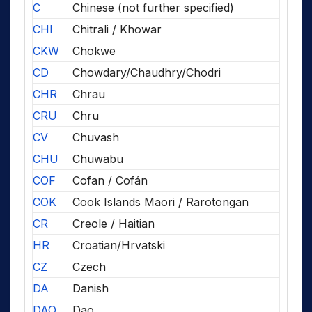
C
Chinese (not further specified)
CHI
Chitrali / Khowar
CKW
Chokwe
CD
Chowdary/Chaudhry/Chodri
CHR
Chrau
CRU
Chru
CV
Chuvash
CHU
Chuwabu
COF
Cofan / Cofán
COK
Cook Islands Maori / Rarotongan
CR
Creole / Haitian
HR
Croatian/Hrvatski
CZ
Czech
DA
Danish
DAO
Dao