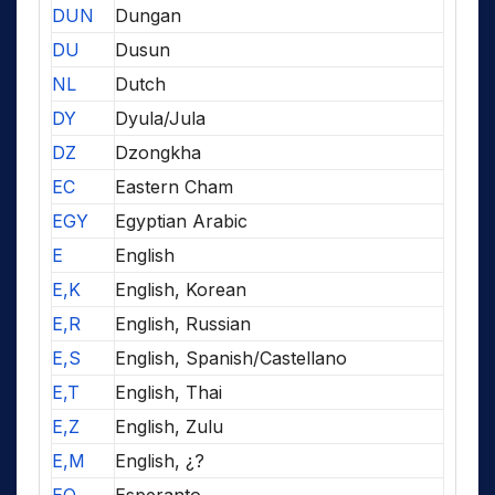
DUN
Dungan
DU
Dusun
NL
Dutch
DY
Dyula/Jula
DZ
Dzongkha
EC
Eastern Cham
EGY
Egyptian Arabic
E
English
E,K
English, Korean
E,R
English, Russian
E,S
English, Spanish/Castellano
E,T
English, Thai
E,Z
English, Zulu
E,M
English, ¿?