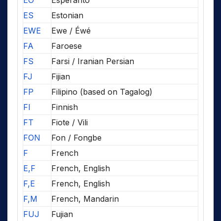
EO
Esperanto
ES
Estonian
EWE
Ewe / Éwé
FA
Faroese
FS
Farsi / Iranian Persian
FJ
Fijian
FP
Filipino (based on Tagalog)
FI
Finnish
FT
Fiote / Vili
FON
Fon / Fongbe
F
French
E,F
French, English
F,E
French, English
F,M
French, Mandarin
FUJ
Fujian