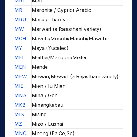
MRI
Mari
MR
Maronite / Cypriot Arabic
MRU
Maru / Lhao Vo
MW
Marwari (a Rajasthani variety)
MCH
Mavchi/Mouchi/Mauchi/Mawchi
MY
Maya (Yucatec)
MEI
Meithei/Manipuri/Meitei
MEN
Mende
MEW
Mewari/Mewadi (a Rajasthani variety)
MIE
Mien / Iu Mien
MNA
Mina / Gen
MKB
Minangkabau
MIS
Mising
MZ
Mizo / Lushai
MNO
Mnong (Ea,Ce,So)