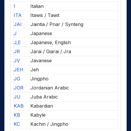
I
Italian
ITA
Itawis / Tawit
JAI
Jaintia / Pnar / Synteng
J
Japanese
J,E
Japanese, English
JR
Jarai / Giarai / Jra
JV
Javanese
JEH
Jeh
JG
Jingpho
JOR
Jordanian Arabic
JU
Juba Arabic
KAB
Kabardian
KB
Kabyle
KC
Kachin / Jingpho