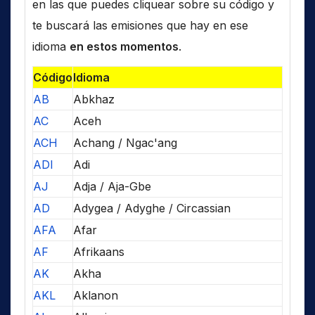
en las que puedes cliquear sobre su código y
te buscará las emisiones que hay en ese
idioma
en estos momentos
.
Código
Idioma
AB
Abkhaz
AC
Aceh
ACH
Achang / Ngac'ang
ADI
Adi
AJ
Adja / Aja-Gbe
AD
Adygea / Adyghe / Circassian
AFA
Afar
AF
Afrikaans
AK
Akha
AKL
Aklanon