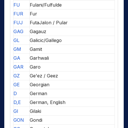
FU
Fulani/Fulfulde
FUR
Fur
FUJ
FutaJalon / Pular
GAG
Gagauz
GL
Galicic/Gallego
GM
Gamit
GA
Garhwali
GAR
Garo
GZ
Ge'ez / Geez
GE
Georgian
D
German
D,E
German, English
GI
Gilaki
GON
Gondi