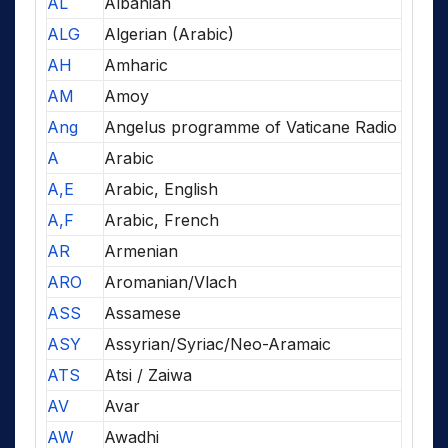
AL
Albanian
ALG
Algerian (Arabic)
AH
Amharic
AM
Amoy
Ang
Angelus programme of Vaticane Radio
A
Arabic
A,E
Arabic, English
A,F
Arabic, French
AR
Armenian
ARO
Aromanian/Vlach
ASS
Assamese
ASY
Assyrian/Syriac/Neo-Aramaic
ATS
Atsi / Zaiwa
AV
Avar
AW
Awadhi