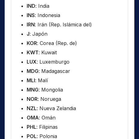
IND
: India
INS
: Indonesia
IRN
: Irán (Rep. Islámica del)
J
: Japón
KOR
: Corea (Rep. de)
KWT
: Kuwait
LUX
: Luxemburgo
MDG
: Madagascar
MLI
: Malí
MNG
: Mongolia
NOR
: Noruega
NZL
: Nueva Zelandia
OMA
: Omán
PHL
: Filipinas
POL
: Polonia