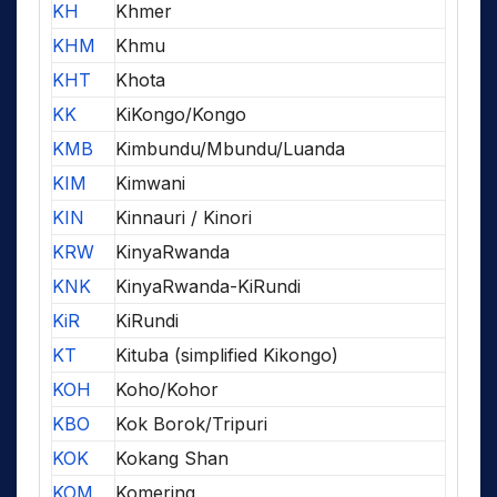
KH
Khmer
KHM
Khmu
KHT
Khota
KK
KiKongo/Kongo
KMB
Kimbundu/Mbundu/Luanda
KIM
Kimwani
KIN
Kinnauri / Kinori
KRW
KinyaRwanda
KNK
KinyaRwanda-KiRundi
KiR
KiRundi
KT
Kituba (simplified Kikongo)
KOH
Koho/Kohor
KBO
Kok Borok/Tripuri
KOK
Kokang Shan
KOM
Komering