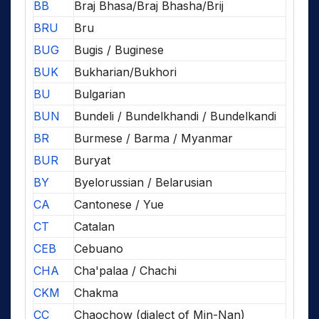
BB
Braj Bhasa/Braj Bhasha/Brij
BRU
Bru
BUG
Bugis / Buginese
BUK
Bukharian/Bukhori
BU
Bulgarian
BUN
Bundeli / Bundelkhandi / Bundelkandi
BR
Burmese / Barma / Myanmar
BUR
Buryat
BY
Byelorussian / Belarusian
CA
Cantonese / Yue
CT
Catalan
CEB
Cebuano
CHA
Cha'palaa / Chachi
CKM
Chakma
CC
Chaochow (dialect of Min-Nan)