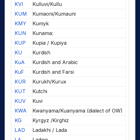
KVI
Kulluvi/Kullu
KUM
Kumaoni/Kumauni
KMY
Kumyk
KUN
Kunama:
KUP
Kupia / Kupiya
KU
Kurdish
KuA
Kurdish and Arabic
KuF
Kurdish and Farsi
KUR
Kurukh/Kurux
KUT
Kutchi
KUV
Kuvi
KWA
Kwanyama/Kuanyama (dialect of OW)
KG
Kyrgyz /Kirghiz
LAD
Ladakhi / Lada
LA
Ladino