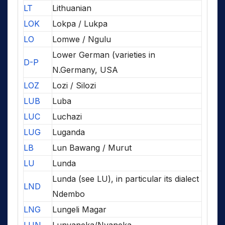
LT
Lithuanian
LOK
Lokpa / Lukpa
LO
Lomwe / Ngulu
Lower German (varieties in
D-P
N.Germany, USA
LOZ
Lozi / Silozi
LUB
Luba
LUC
Luchazi
LUG
Luganda
LB
Lun Bawang / Murut
LU
Lunda
Lunda (see LU), in particular its dialect
LND
Ndembo
LNG
Lungeli Magar