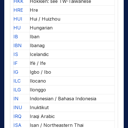
HKK
Hokkien: see TW-Taiwanese
HRE
Hre
HUI
Hui / Huizhou
HU
Hungarian
IB
Iban
IBN
Ibanag
IS
Icelandic
IF
Ifè / Ife
IG
Igbo / Ibo
ILC
Ilocano
ILG
Ilonggo
IN
Indonesian / Bahasa Indonesia
INU
Inuktikut
IRQ
Iraqi Arabic
ISA
Isan / Northeastern Thai