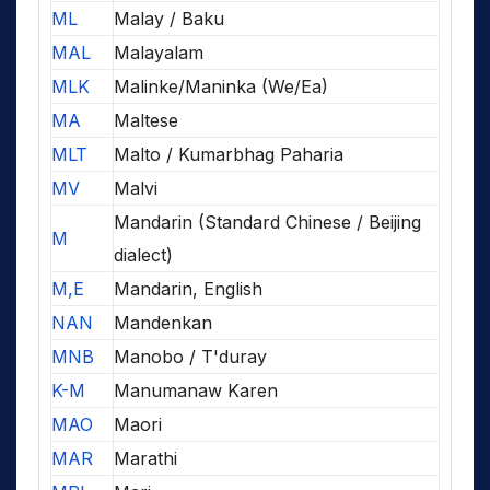
ML
Malay / Baku
MAL
Malayalam
MLK
Malinke/Maninka (We/Ea)
MA
Maltese
MLT
Malto / Kumarbhag Paharia
MV
Malvi
Mandarin (Standard Chinese / Beijing
M
dialect)
M,E
Mandarin, English
NAN
Mandenkan
MNB
Manobo / T'duray
K-M
Manumanaw Karen
MAO
Maori
MAR
Marathi