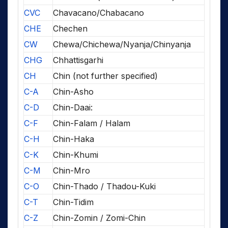
CVC
Chavacano/Chabacano
CHE
Chechen
CW
Chewa/Chichewa/Nyanja/Chinyanja
CHG
Chhattisgarhi
CH
Chin (not further specified)
C-A
Chin-Asho
C-D
Chin-Daai:
C-F
Chin-Falam / Halam
C-H
Chin-Haka
C-K
Chin-Khumi
C-M
Chin-Mro
C-O
Chin-Thado / Thadou-Kuki
C-T
Chin-Tidim
C-Z
Chin-Zomin / Zomi-Chin