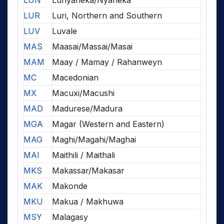
LUN
Lunyaneka/Nyaneka
LUR
Luri, Northern and Southern
LUV
Luvale
MAS
Maasai/Massai/Masai
MAM
Maay / Mamay / Rahanweyn
MC
Macedonian
MX
Macuxi/Macushi
MAD
Madurese/Madura
MGA
Magar (Western and Eastern)
MAG
Maghi/Magahi/Maghai
MAI
Maithili / Maithali
MKS
Makassar/Makasar
MAK
Makonde
MKU
Makua / Makhuwa
MSY
Malagasy