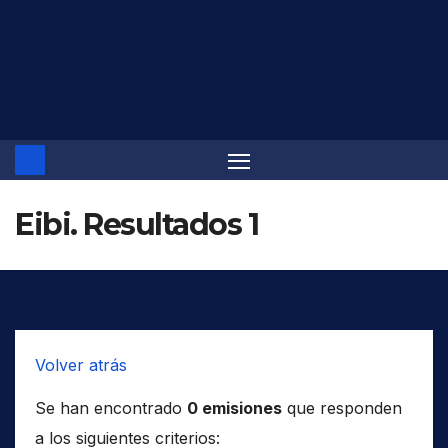
Saltar
al
contenido
Eibi. Resultados 1
Volver atrás
Se han encontrado
0 emisiones
que responden
a los siguientes criterios: