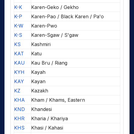
K-K
Karen-Geko / Gekho
K-P
Karen-Pao / Black Karen / Pa'o
K-W
Karen-Pwo
K-S
Karen-Sgaw / S'gaw
KS
Kashmiri
KAT
Katu
KAU
Kau Bru / Riang
KYH
Kayah
KAY
Kayan
KZ
Kazakh
KHA
Kham / Khams, Eastern
KND
Khandesi
KHR
Kharia / Khariya
KHS
Khasi / Kahasi