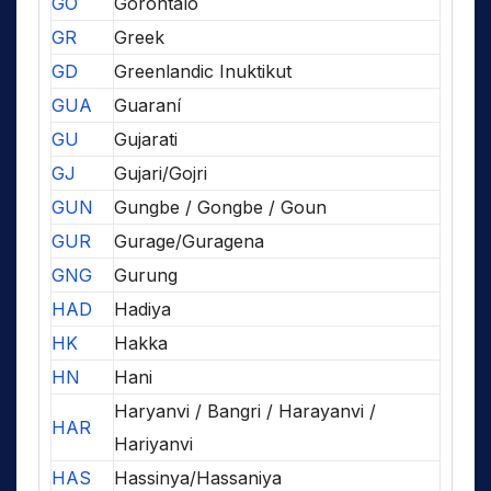
GO
Gorontalo
GR
Greek
GD
Greenlandic Inuktikut
GUA
Guaraní
GU
Gujarati
GJ
Gujari/Gojri
GUN
Gungbe / Gongbe / Goun
GUR
Gurage/Guragena
GNG
Gurung
HAD
Hadiya
HK
Hakka
HN
Hani
Haryanvi / Bangri / Harayanvi /
HAR
Hariyanvi
HAS
Hassinya/Hassaniya