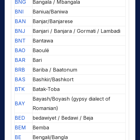
BNG
Bangala / Mbangala
BNI
Baniua/Baniwa
BAN
Banjar/Banjarese
BNJ
Banjari / Banjara / Gormati / Lambadi
BNT
Bantawa
BAO
Baoulé
BAR
Bari
BRB
Bariba / Baatonum
BAS
Bashkir/Bashkort
BTK
Batak-Toba
Bayash/Boyash (gypsy dialect of
BAY
Romanian)
BED
bedawiyet / Bedawi / Beja
BEM
Bemba
BE
Bengali/Bangla