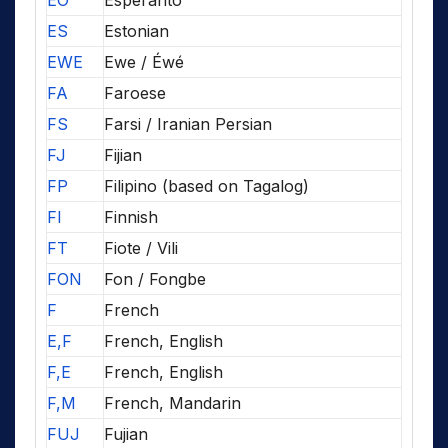
EO
Esperanto
ES
Estonian
EWE
Ewe / Éwé
FA
Faroese
FS
Farsi / Iranian Persian
FJ
Fijian
FP
Filipino (based on Tagalog)
FI
Finnish
FT
Fiote / Vili
FON
Fon / Fongbe
F
French
E,F
French, English
F,E
French, English
F,M
French, Mandarin
FUJ
Fujian