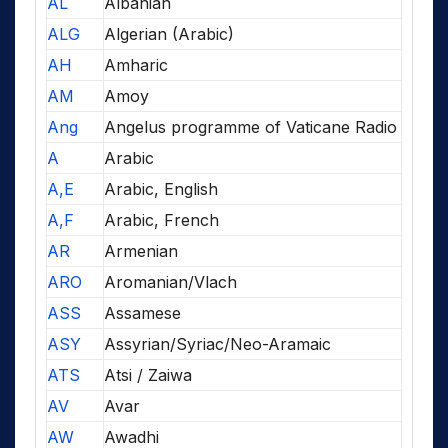
AL
Albanian
ALG
Algerian (Arabic)
AH
Amharic
AM
Amoy
Ang
Angelus programme of Vaticane Radio
A
Arabic
A,E
Arabic, English
A,F
Arabic, French
AR
Armenian
ARO
Aromanian/Vlach
ASS
Assamese
ASY
Assyrian/Syriac/Neo-Aramaic
ATS
Atsi / Zaiwa
AV
Avar
AW
Awadhi