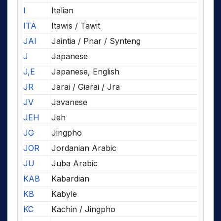
I
Italian
ITA
Itawis / Tawit
JAI
Jaintia / Pnar / Synteng
J
Japanese
J,E
Japanese, English
JR
Jarai / Giarai / Jra
JV
Javanese
JEH
Jeh
JG
Jingpho
JOR
Jordanian Arabic
JU
Juba Arabic
KAB
Kabardian
KB
Kabyle
KC
Kachin / Jingpho