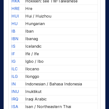
HKK
Hokkien: see TW-Taiwanese
HRE
Hre
HUI
Hui / Huizhou
HU
Hungarian
IB
Iban
IBN
Ibanag
IS
Icelandic
IF
Ifè / Ife
IG
Igbo / Ibo
ILC
Ilocano
ILG
Ilonggo
IN
Indonesian / Bahasa Indonesia
INU
Inuktikut
IRQ
Iraqi Arabic
ISA
Isan / Northeastern Thai