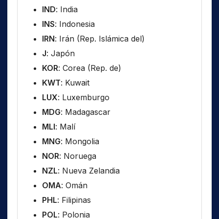
IND
: India
INS
: Indonesia
IRN
: Irán (Rep. Islámica del)
J
: Japón
KOR
: Corea (Rep. de)
KWT
: Kuwait
LUX
: Luxemburgo
MDG
: Madagascar
MLI
: Malí
MNG
: Mongolia
NOR
: Noruega
NZL
: Nueva Zelandia
OMA
: Omán
PHL
: Filipinas
POL
: Polonia