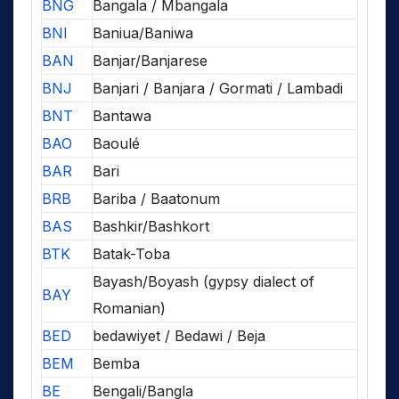
BNG
Bangala / Mbangala
BNI
Baniua/Baniwa
BAN
Banjar/Banjarese
BNJ
Banjari / Banjara / Gormati / Lambadi
BNT
Bantawa
BAO
Baoulé
BAR
Bari
BRB
Bariba / Baatonum
BAS
Bashkir/Bashkort
BTK
Batak-Toba
Bayash/Boyash (gypsy dialect of
BAY
Romanian)
BED
bedawiyet / Bedawi / Beja
BEM
Bemba
BE
Bengali/Bangla