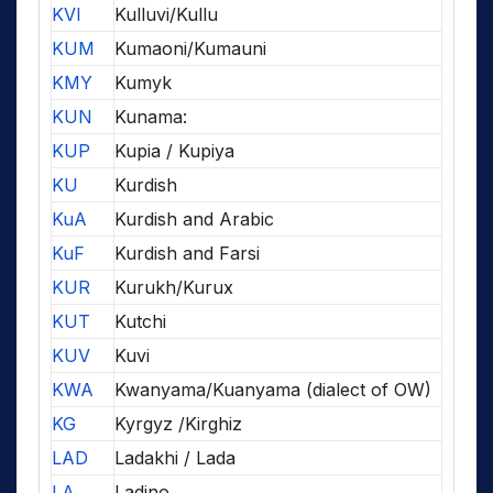
KVI
Kulluvi/Kullu
KUM
Kumaoni/Kumauni
KMY
Kumyk
KUN
Kunama:
KUP
Kupia / Kupiya
KU
Kurdish
KuA
Kurdish and Arabic
KuF
Kurdish and Farsi
KUR
Kurukh/Kurux
KUT
Kutchi
KUV
Kuvi
KWA
Kwanyama/Kuanyama (dialect of OW)
KG
Kyrgyz /Kirghiz
LAD
Ladakhi / Lada
LA
Ladino