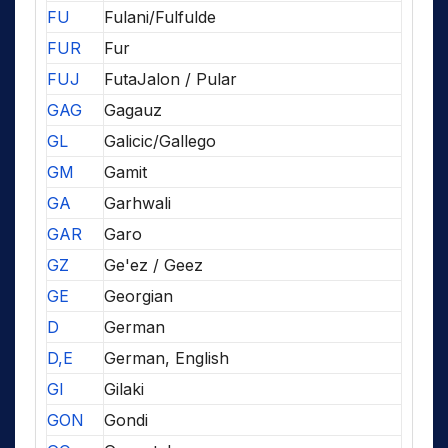
FU
Fulani/Fulfulde
FUR
Fur
FUJ
FutaJalon / Pular
GAG
Gagauz
GL
Galicic/Gallego
GM
Gamit
GA
Garhwali
GAR
Garo
GZ
Ge'ez / Geez
GE
Georgian
D
German
D,E
German, English
GI
Gilaki
GON
Gondi