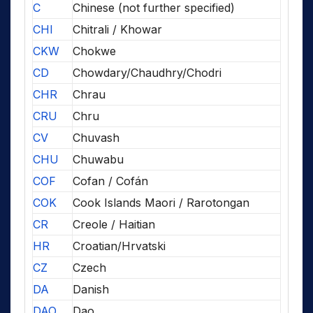
C
Chinese (not further specified)
CHI
Chitrali / Khowar
CKW
Chokwe
CD
Chowdary/Chaudhry/Chodri
CHR
Chrau
CRU
Chru
CV
Chuvash
CHU
Chuwabu
COF
Cofan / Cofán
COK
Cook Islands Maori / Rarotongan
CR
Creole / Haitian
HR
Croatian/Hrvatski
CZ
Czech
DA
Danish
DAO
Dao