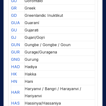
GO
Gorontalo
GR
Greek
GD
Greenlandic Inuktikut
GUA
Guaraní
GU
Gujarati
GJ
Gujari/Gojri
GUN
Gungbe / Gongbe / Goun
GUR
Gurage/Guragena
GNG
Gurung
HAD
Hadiya
HK
Hakka
HN
Hani
Haryanvi / Bangri / Harayanvi /
HAR
Hariyanvi
HAS
Hassinya/Hassaniya