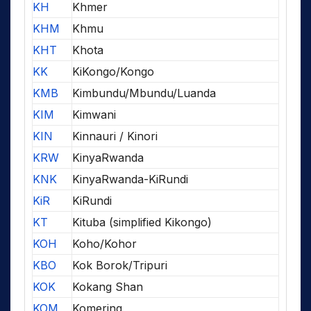
KH
Khmer
KHM
Khmu
KHT
Khota
KK
KiKongo/Kongo
KMB
Kimbundu/Mbundu/Luanda
KIM
Kimwani
KIN
Kinnauri / Kinori
KRW
KinyaRwanda
KNK
KinyaRwanda-KiRundi
KiR
KiRundi
KT
Kituba (simplified Kikongo)
KOH
Koho/Kohor
KBO
Kok Borok/Tripuri
KOK
Kokang Shan
KOM
Komering