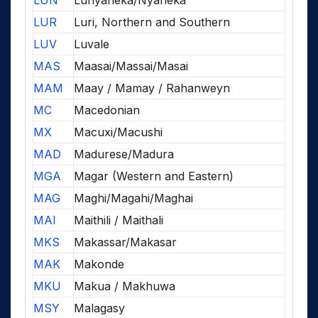
LUN
Lunyaneka/Nyaneka
LUR
Luri, Northern and Southern
LUV
Luvale
MAS
Maasai/Massai/Masai
MAM
Maay / Mamay / Rahanweyn
MC
Macedonian
MX
Macuxi/Macushi
MAD
Madurese/Madura
MGA
Magar (Western and Eastern)
MAG
Maghi/Magahi/Maghai
MAI
Maithili / Maithali
MKS
Makassar/Makasar
MAK
Makonde
MKU
Makua / Makhuwa
MSY
Malagasy