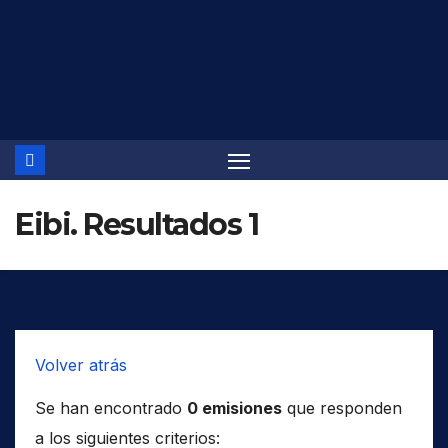
Saltar
al
contenido
Eibi. Resultados 1
Volver atrás
Se han encontrado
0 emisiones
que responden
a los siguientes criterios: