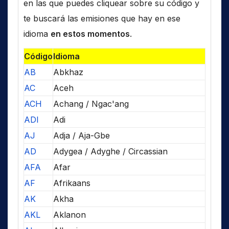
en las que puedes cliquear sobre su código y
te buscará las emisiones que hay en ese
idioma
en estos momentos
.
Código
Idioma
AB
Abkhaz
AC
Aceh
ACH
Achang / Ngac'ang
ADI
Adi
AJ
Adja / Aja-Gbe
AD
Adygea / Adyghe / Circassian
AFA
Afar
AF
Afrikaans
AK
Akha
AKL
Aklanon