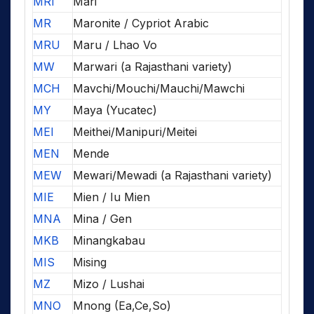
MRI
Mari
MR
Maronite / Cypriot Arabic
MRU
Maru / Lhao Vo
MW
Marwari (a Rajasthani variety)
MCH
Mavchi/Mouchi/Mauchi/Mawchi
MY
Maya (Yucatec)
MEI
Meithei/Manipuri/Meitei
MEN
Mende
MEW
Mewari/Mewadi (a Rajasthani variety)
MIE
Mien / Iu Mien
MNA
Mina / Gen
MKB
Minangkabau
MIS
Mising
MZ
Mizo / Lushai
MNO
Mnong (Ea,Ce,So)