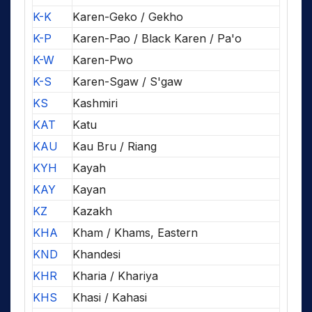
K-K
Karen-Geko / Gekho
K-P
Karen-Pao / Black Karen / Pa'o
K-W
Karen-Pwo
K-S
Karen-Sgaw / S'gaw
KS
Kashmiri
KAT
Katu
KAU
Kau Bru / Riang
KYH
Kayah
KAY
Kayan
KZ
Kazakh
KHA
Kham / Khams, Eastern
KND
Khandesi
KHR
Kharia / Khariya
KHS
Khasi / Kahasi