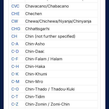
CVC
Chavacano/Chabacano
CHE
Chechen
CW
Chewa/Chichewa/Nyanja/Chinyanja
CHG
Chhattisgarhi
CH
Chin (not further specified)
C-A
Chin-Asho
C-D
Chin-Daai:
C-F
Chin-Falam / Halam
C-H
Chin-Haka
C-K
Chin-Khumi
C-M
Chin-Mro
C-O
Chin-Thado / Thadou-Kuki
C-T
Chin-Tidim
C-Z
Chin-Zomin / Zomi-Chin