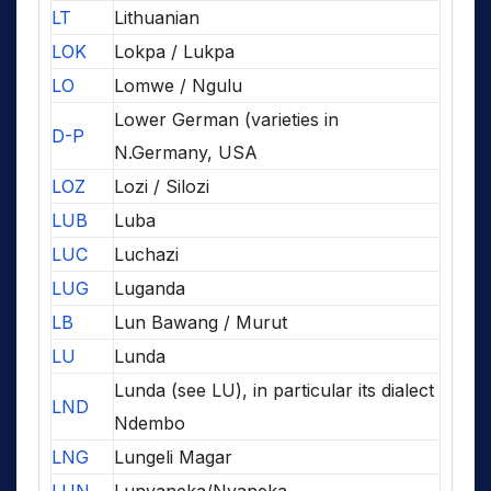
LT
Lithuanian
LOK
Lokpa / Lukpa
LO
Lomwe / Ngulu
Lower German (varieties in
D-P
N.Germany, USA
LOZ
Lozi / Silozi
LUB
Luba
LUC
Luchazi
LUG
Luganda
LB
Lun Bawang / Murut
LU
Lunda
Lunda (see LU), in particular its dialect
LND
Ndembo
LNG
Lungeli Magar