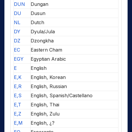
DUN
Dungan
DU
Dusun
NL
Dutch
DY
Dyula/Jula
DZ
Dzongkha
EC
Eastern Cham
EGY
Egyptian Arabic
E
English
E,K
English, Korean
E,R
English, Russian
E,S
English, Spanish/Castellano
E,T
English, Thai
E,Z
English, Zulu
E,M
English, ¿?