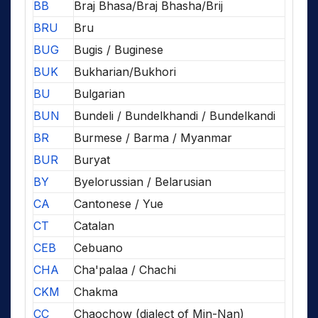
BB
Braj Bhasa/Braj Bhasha/Brij
BRU
Bru
BUG
Bugis / Buginese
BUK
Bukharian/Bukhori
BU
Bulgarian
BUN
Bundeli / Bundelkhandi / Bundelkandi
BR
Burmese / Barma / Myanmar
BUR
Buryat
BY
Byelorussian / Belarusian
CA
Cantonese / Yue
CT
Catalan
CEB
Cebuano
CHA
Cha'palaa / Chachi
CKM
Chakma
CC
Chaochow (dialect of Min-Nan)