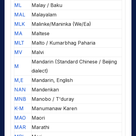
ML
Malay / Baku
MAL
Malayalam
MLK
Malinke/Maninka (We/Ea)
MA
Maltese
MLT
Malto / Kumarbhag Paharia
MV
Malvi
Mandarin (Standard Chinese / Beijing
M
dialect)
M,E
Mandarin, English
NAN
Mandenkan
MNB
Manobo / T'duray
K-M
Manumanaw Karen
MAO
Maori
MAR
Marathi