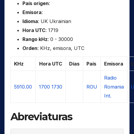
País origen
:
Emisora
:
Idioma
: UK Ukrainian
Hora UTC
: 1719
Rango kHz
: 0 - 30000
Orden
: KHz, emisora, UTC
KHz
Hora UTC
Días
País
Emisora
I
Radio
5910.00
1700
1730
ROU
Romania
U
Int.
Abreviaturas