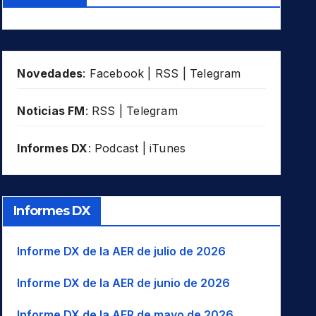
Novedades
:
Facebook
|
RSS
|
Telegram
Noticias FM
:
RSS
|
Telegram
Informes DX
:
Podcast
|
iTunes
Informes DX
Informe DX de la AER de julio de 2026
Informe DX de la AER de junio de 2026
Informe DX de la AER de mayo de 2026