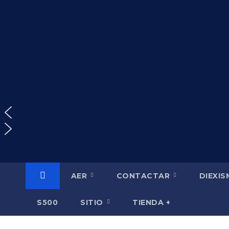
Saltar
al
contenido
AER
CONTACTAR
DIEXI
S500
SITIO
TIENDA +