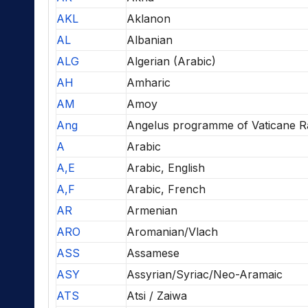
AKL
Aklanon
AL
Albanian
ALG
Algerian (Arabic)
AH
Amharic
AM
Amoy
Ang
Angelus programme of Vaticane R
A
Arabic
A,E
Arabic, English
A,F
Arabic, French
AR
Armenian
ARO
Aromanian/Vlach
ASS
Assamese
ASY
Assyrian/Syriac/Neo-Aramaic
ATS
Atsi / Zaiwa