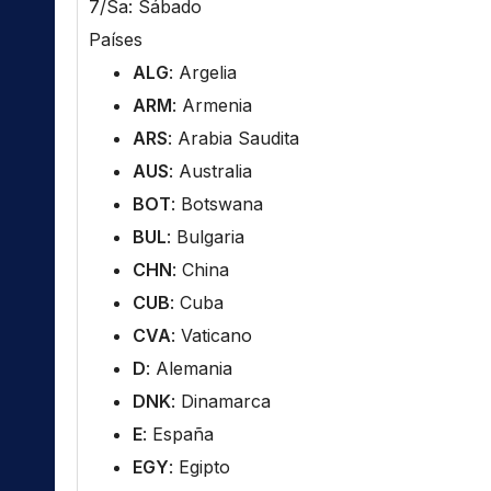
7/Sa: Sábado
Países
ALG
: Argelia
ARM
: Armenia
ARS
: Arabia Saudita
AUS
: Australia
BOT
: Botswana
BUL
: Bulgaria
CHN
: China
CUB
: Cuba
CVA
: Vaticano
D
: Alemania
DNK
: Dinamarca
E
: España
EGY
: Egipto