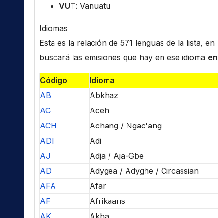
VUT
: Vanuatu
Idiomas
Esta es la relación de 571 lenguas de la lista, e
buscará las emisiones que hay en ese idioma
en
Código
Idioma
AB
Abkhaz
AC
Aceh
ACH
Achang / Ngac'ang
ADI
Adi
AJ
Adja / Aja-Gbe
AD
Adygea / Adyghe / Circassian
AFA
Afar
AF
Afrikaans
AK
Akha