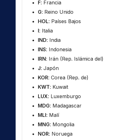
F
: Francia
G
: Reino Unido
HOL
: Países Bajos
I
: Italia
IND
: India
INS
: Indonesia
IRN
: Irán (Rep. Islámica del)
J
: Japón
KOR
: Corea (Rep. de)
KWT
: Kuwait
LUX
: Luxemburgo
MDG
: Madagascar
MLI
: Malí
MNG
: Mongolia
NOR
: Noruega