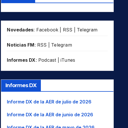
Novedades
:
Facebook
|
RSS
|
Telegram
Noticias FM
:
RSS
|
Telegram
Informes DX
:
Podcast
|
iTunes
Informes DX
Informe DX de la AER de julio de 2026
Informe DX de la AER de junio de 2026
Informe DX de la AER de mayo de 2026