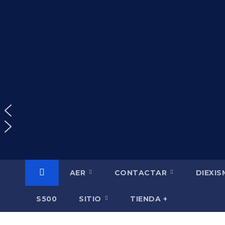
Saltar
al
contenido
AER
CONTACTAR
DIEXI
S500
SITIO
TIENDA +