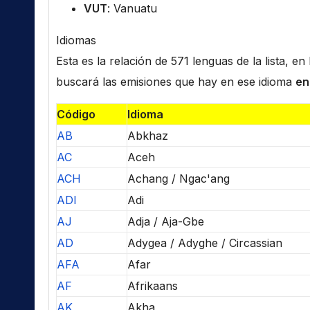
VUT
: Vanuatu
Idiomas
Esta es la relación de 571 lenguas de la lista, e
buscará las emisiones que hay en ese idioma
en
Código
Idioma
AB
Abkhaz
AC
Aceh
ACH
Achang / Ngac'ang
ADI
Adi
AJ
Adja / Aja-Gbe
AD
Adygea / Adyghe / Circassian
AFA
Afar
AF
Afrikaans
AK
Akha