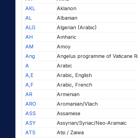
AKL
Aklanon
AL
Albanian
ALG
Algerian (Arabic)
AH
Amharic
AM
Amoy
Ang
Angelus programme of Vaticane R
A
Arabic
A,E
Arabic, English
A,F
Arabic, French
AR
Armenian
ARO
Aromanian/Vlach
ASS
Assamese
ASY
Assyrian/Syriac/Neo-Aramaic
ATS
Atsi / Zaiwa