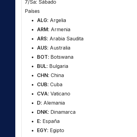
7/Sa: Sábado
Países
ALG
: Argelia
ARM
: Armenia
ARS
: Arabia Saudita
AUS
: Australia
BOT
: Botswana
BUL
: Bulgaria
CHN
: China
CUB
: Cuba
CVA
: Vaticano
D
: Alemania
DNK
: Dinamarca
E
: España
EGY
: Egipto