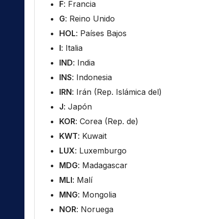
F
: Francia
G
: Reino Unido
HOL
: Países Bajos
I
: Italia
IND
: India
INS
: Indonesia
IRN
: Irán (Rep. Islámica del)
J
: Japón
KOR
: Corea (Rep. de)
KWT
: Kuwait
LUX
: Luxemburgo
MDG
: Madagascar
MLI
: Malí
MNG
: Mongolia
NOR
: Noruega