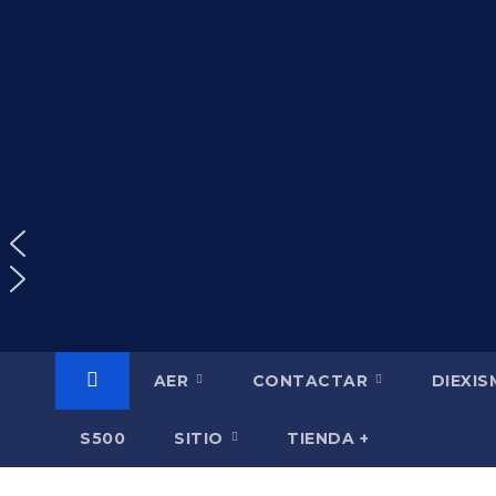
Saltar
al
contenido
AER
CONTACTAR
DIEXI
S500
SITIO
TIENDA +