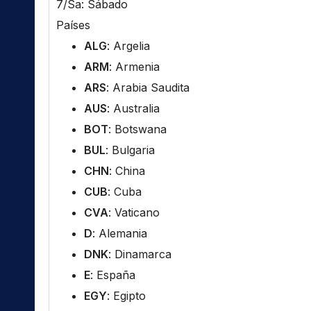
7/Sa: Sábado
Países
ALG
: Argelia
ARM
: Armenia
ARS
: Arabia Saudita
AUS
: Australia
BOT
: Botswana
BUL
: Bulgaria
CHN
: China
CUB
: Cuba
CVA
: Vaticano
D
: Alemania
DNK
: Dinamarca
E
: España
EGY
: Egipto