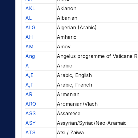
AKL
Aklanon
AL
Albanian
ALG
Algerian (Arabic)
AH
Amharic
AM
Amoy
Ang
Angelus programme of Vaticane R
A
Arabic
A,E
Arabic, English
A,F
Arabic, French
AR
Armenian
ARO
Aromanian/Vlach
ASS
Assamese
ASY
Assyrian/Syriac/Neo-Aramaic
ATS
Atsi / Zaiwa