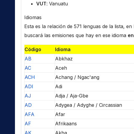
VUT
: Vanuatu
Idiomas
Esta es la relación de 571 lenguas de la lista, e
buscará las emisiones que hay en ese idioma
en
Código
Idioma
AB
Abkhaz
AC
Aceh
ACH
Achang / Ngac'ang
ADI
Adi
AJ
Adja / Aja-Gbe
AD
Adygea / Adyghe / Circassian
AFA
Afar
AF
Afrikaans
AK
Akha