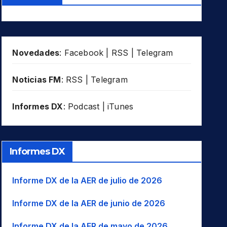
Novedades
:
Facebook
|
RSS
|
Telegram
Noticias FM
:
RSS
|
Telegram
Informes DX
:
Podcast
|
iTunes
Informes DX
Informe DX de la AER de julio de 2026
Informe DX de la AER de junio de 2026
Informe DX de la AER de mayo de 2026