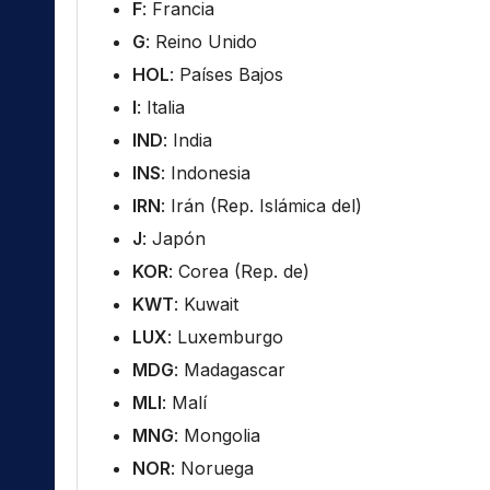
F
: Francia
G
: Reino Unido
HOL
: Países Bajos
I
: Italia
IND
: India
INS
: Indonesia
IRN
: Irán (Rep. Islámica del)
J
: Japón
KOR
: Corea (Rep. de)
KWT
: Kuwait
LUX
: Luxemburgo
MDG
: Madagascar
MLI
: Malí
MNG
: Mongolia
NOR
: Noruega