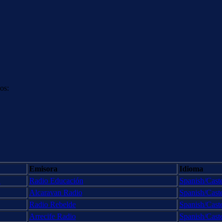
os:
Emisora
Idioma
X
Radio Educación
Spanish/Cast
Alcaravan Radio
Spanish/Cast
Radio Rebelde
Spanish/Cast
Arrecife Radio
Spanish/Cast