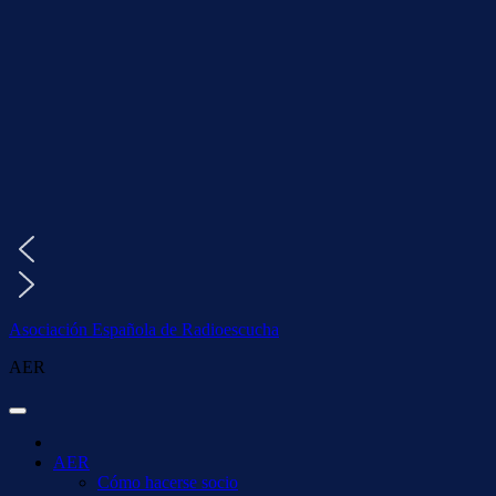
Saltar
al
contenido
Asociación Española de Radioescucha
AER
AER
Cómo hacerse socio