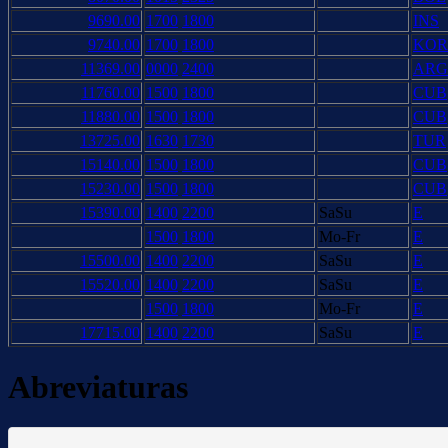
9690.00
1700
1800
INS
9740.00
1700
1800
KOR
11369.00
0000
2400
ARG
11760.00
1500
1800
CUB
11880.00
1500
1800
CUB
13725.00
1630
1730
TUR
15140.00
1500
1800
CUB
15230.00
1500
1800
CUB
15390.00
1400
2200
SaSu
E
1500
1800
Mo-Fr
E
15500.00
1400
2200
SaSu
E
15520.00
1400
2200
SaSu
E
1500
1800
Mo-Fr
E
17715.00
1400
2200
SaSu
E
Abreviaturas