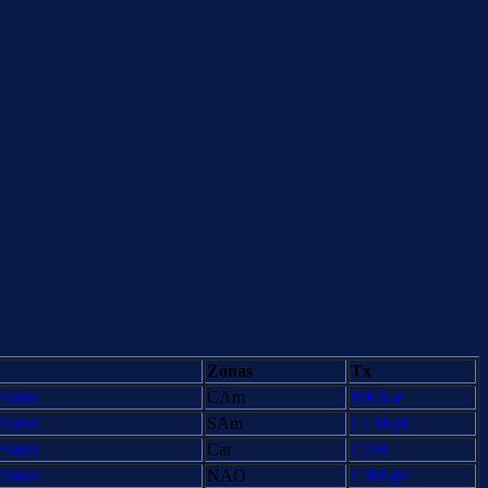
Zonas
Tx
ellano
CAm
MEX-e
ellano
SAm
CLM-pl
ellano
Car
CUB
ellano
NAO
CNR-pr