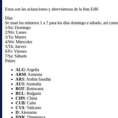
Estas son las aclaraciones y abreviatruras de la lista EiBi
Días
Se usan los números 1 a 7 para los días domingo a sábado, así como l
1/Su: Domingo
2/Mo: Lunes
3/Tu: Martes
4/We: Miercoles
5/Th: Jueves
6/Fr: Viernes
7/Sa: Sábado
Países
ALG
: Argelia
ARM
: Armenia
ARS
: Arabia Saudita
AUS
: Australia
BOT
: Botswana
BUL
: Bulgaria
CHN
: China
CUB
: Cuba
CVA
: Vaticano
D
: Alemania
DNK
: Dinamarca