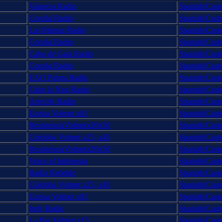
Valencia Radio
Spanish/Cast
Coruña Radio
Spanish/Cast
Las Palmas Radio
Spanish/Cast
Coruña Radio
Spanish/Cast
Cabo de Gata Radio
Spanish/Cast
Coruña Radio
Spanish/Cast
EAO Palma Radio
Spanish/Cast
Cabo la Nao Radio
Spanish/Cast
Arrecife Radio
Spanish/Cast
Ezeiza Volmet x01
Spanish/Cast
ResistenciaVolmetx20x50
Spanish/Cast
Córdoba Volmet x25, x45
Spanish/Cast
ResistenciaVolmetx20x50
Spanish/Cast
Voice of Indonesia
Spanish/Cast
Radio Rebelde
Spanish/Cast
Córdoba Volmet x25, x45
Spanish/Cast
Ezeiza Volmet x01
Spanish/Cast
Indy Radio
Spanish/Cast
La Paz Volmet x15
Spanish/Cast