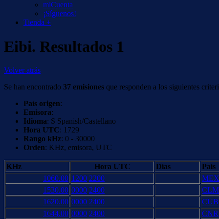
miCuenta
¡Síguenos!
Tienda +
Eibi. Resultados 1
Volver atrás
Se han encontrado
37 emisiones
que responden a los siguientes criteri
País origen
:
Emisora
:
Idioma
: S Spanish/Castellano
Hora UTC
: 1729
Rango kHz
: 0 - 30000
Orden
: KHz, emisora, UTC
KHz
Hora UTC
Días
País
1060.00
1200
2200
ME
1530.00
0000
2400
CLM
1620.00
0000
2400
CUB
1644.00
0000
2400
CNR