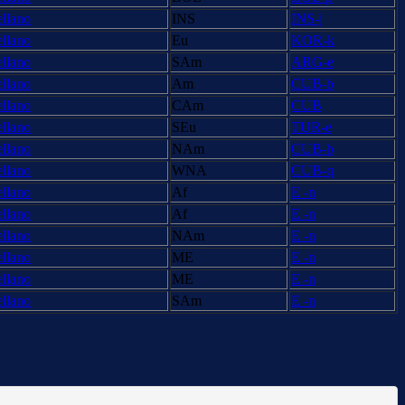
ellano
INS
INS-j
ellano
Eu
KOR-k
ellano
SAm
ARG-e
ellano
Am
CUB-b
ellano
CAm
CUB
ellano
SEu
TUR-e
ellano
NAm
CUB-b
ellano
WNA
CUB-q
ellano
Af
E -n
ellano
Af
E -n
ellano
NAm
E -n
ellano
ME
E -n
ellano
ME
E -n
ellano
SAm
E -n