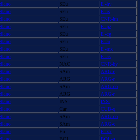
ellano
SEu
E -hv
ellano
SEu
E -rs
ellano
SEu
CNR-lm
ellano
SEu
E -pz
ellano
SEu
E -cg
ellano
SEu
E -ar
ellano
SEu
E -mx
ellano
SEu
E -as
ellano
NAO
CNR-hy
ellano
SAm
ARG-e
ellano
ARG
ARG-r
ellano
SAm
ARG-co
ellano
ARG
ARG-r
ellano
INS
INS-j
ellano
Car
CUB-q
ellano
SAm
ARG-co
ellano
SAm
ARG-e
ellano
Eu
E -xx
ellano
BOL
BOL-p