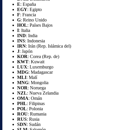
E
: España
EGY
: Egipto
F
: Francia
G
: Reino Unido
HOL
: Países Bajos
I
: Italia
IND
: India
INS
: Indonesia
IRN
: Irán (Rep. Islámica del)
J
: Japón
KOR
: Corea (Rep. de)
KWT
: Kuwait
LUX
: Luxemburgo
MDG
: Madagascar
MLI
: Malí
MNG
: Mongolia
NOR
: Noruega
NZL
: Nueva Zelandia
OMA
: Omán
PHL
: Filipinas
POL
: Polonia
ROU
: Rumania
RUS
: Rusia
SDN
: Sudán
SLM
: Salomón