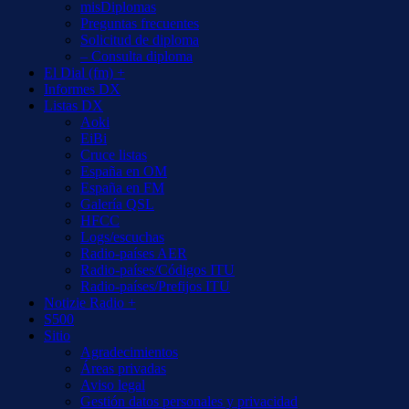
misDiplomas
Preguntas frecuentes
Solicitud de diploma
– Consulta diploma
El Dial (fm) +
Informes DX
Listas DX
Aoki
EiBi
Cruce listas
España en OM
España en FM
Galería QSL
HFCC
Logs/escuchas
Radio-países AER
Radio-países/Códigos ITU
Radio-países/Prefijos ITU
Notizie Radio +
S500
Sitio
Agradecimientos
Áreas privadas
Aviso legal
Gestión datos personales y privacidad