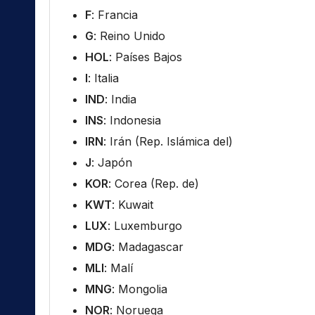
F
: Francia
G
: Reino Unido
HOL
: Países Bajos
I
: Italia
IND
: India
INS
: Indonesia
IRN
: Irán (Rep. Islámica del)
J
: Japón
KOR
: Corea (Rep. de)
KWT
: Kuwait
LUX
: Luxemburgo
MDG
: Madagascar
MLI
: Malí
MNG
: Mongolia
NOR
: Noruega