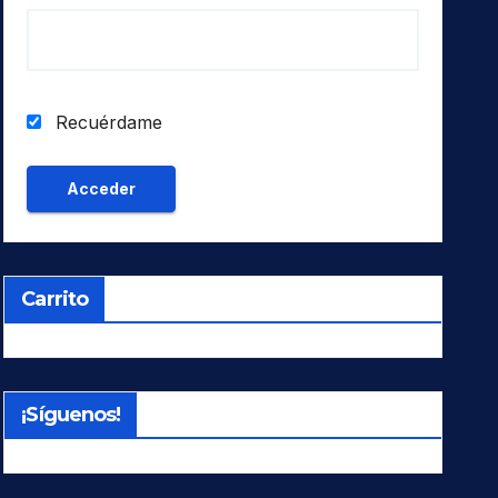
Recuérdame
Carrito
¡Síguenos!