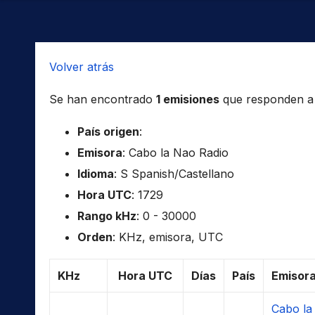
Volver atrás
Se han encontrado
1 emisiones
que responden a l
País origen
:
Emisora
: Cabo la Nao Radio
Idioma
: S Spanish/Castellano
Hora UTC
: 1729
Rango kHz
: 0 - 30000
Orden
: KHz, emisora, UTC
KHz
Hora UTC
Días
País
Emisor
Cabo la