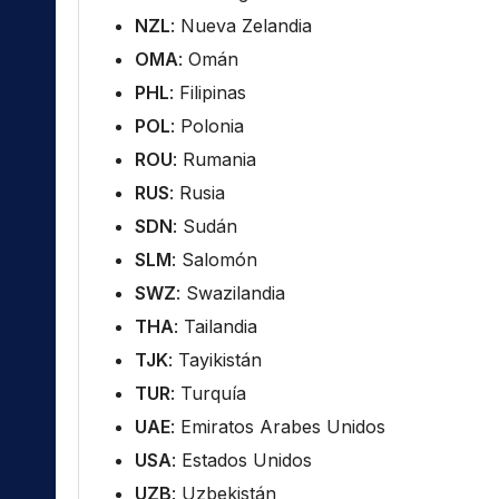
NZL
: Nueva Zelandia
OMA
: Omán
PHL
: Filipinas
POL
: Polonia
ROU
: Rumania
RUS
: Rusia
SDN
: Sudán
SLM
: Salomón
SWZ
: Swazilandia
THA
: Tailandia
TJK
: Tayikistán
TUR
: Turquía
UAE
: Emiratos Arabes Unidos
USA
: Estados Unidos
UZB
: Uzbekistán