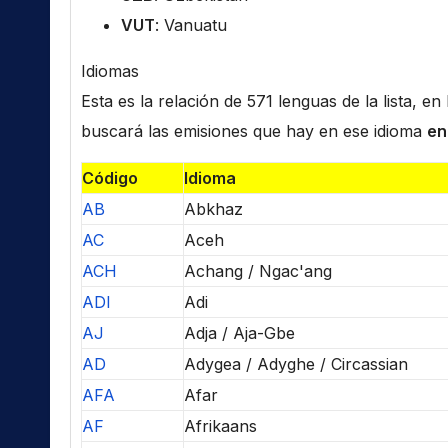
VUT
: Vanuatu
Idiomas
Esta es la relación de 571 lenguas de la lista, e
buscará las emisiones que hay en ese idioma
en
Código
Idioma
AB
Abkhaz
AC
Aceh
ACH
Achang / Ngac'ang
ADI
Adi
AJ
Adja / Aja-Gbe
AD
Adygea / Adyghe / Circassian
AFA
Afar
AF
Afrikaans