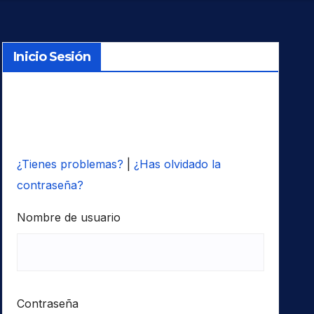
Inicio Sesión
¿Tienes problemas?
|
¿Has olvidado la
contraseña?
Nombre de usuario
Contraseña