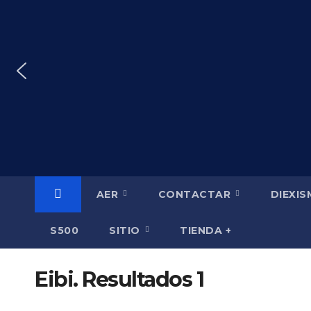
Saltar
al
contenido
AER
CONTACTAR
DIEXI
S500
SITIO
TIENDA +
Eibi. Resultados 1