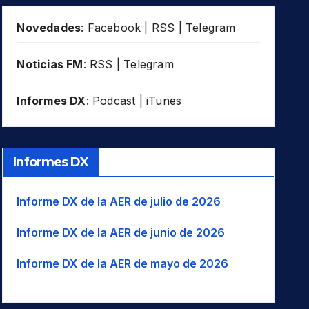
Novedades
:
Facebook
|
RSS
|
Telegram
Noticias FM
:
RSS
|
Telegram
Informes DX
:
Podcast
|
iTunes
Informes DX
Informe DX de la AER de julio de 2026
Informe DX de la AER de junio de 2026
Informe DX de la AER de mayo de 2026