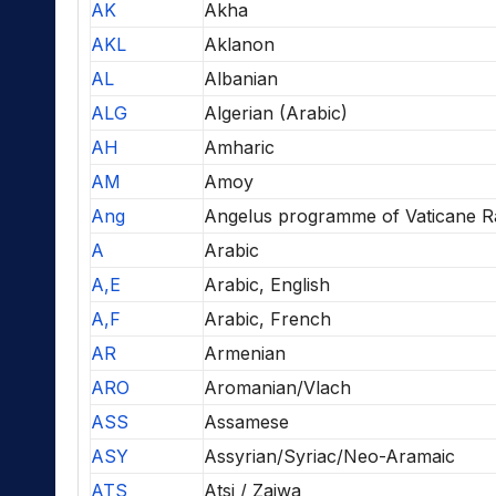
AK
Akha
AKL
Aklanon
AL
Albanian
ALG
Algerian (Arabic)
AH
Amharic
AM
Amoy
Ang
Angelus programme of Vaticane R
A
Arabic
A,E
Arabic, English
A,F
Arabic, French
AR
Armenian
ARO
Aromanian/Vlach
ASS
Assamese
ASY
Assyrian/Syriac/Neo-Aramaic
ATS
Atsi / Zaiwa