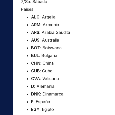
7/Sa: Sábado
Países
ALG
: Argelia
ARM
: Armenia
ARS
: Arabia Saudita
AUS
: Australia
BOT
: Botswana
BUL
: Bulgaria
CHN
: China
CUB
: Cuba
CVA
: Vaticano
D
: Alemania
DNK
: Dinamarca
E
: España
EGY
: Egipto