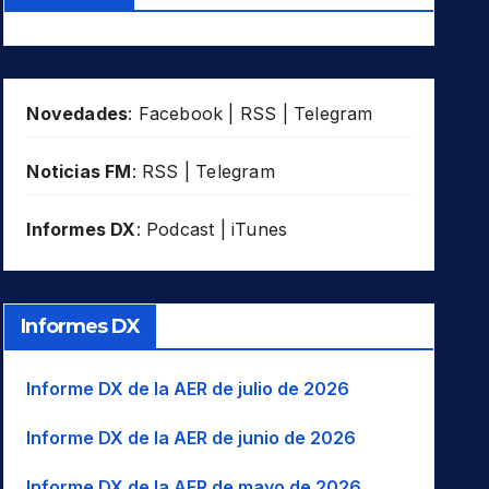
Novedades
:
Facebook
|
RSS
|
Telegram
Noticias FM
:
RSS
|
Telegram
Informes DX
:
Podcast
|
iTunes
Informes DX
Informe DX de la AER de julio de 2026
Informe DX de la AER de junio de 2026
Informe DX de la AER de mayo de 2026