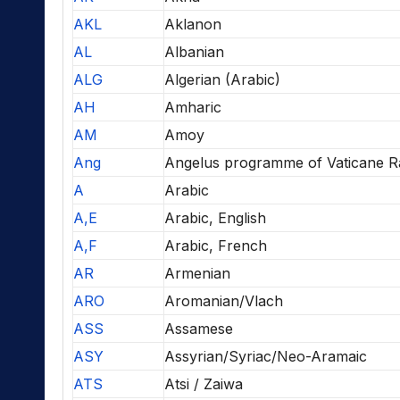
AKL
Aklanon
AL
Albanian
ALG
Algerian (Arabic)
AH
Amharic
AM
Amoy
Ang
Angelus programme of Vaticane R
A
Arabic
A,E
Arabic, English
A,F
Arabic, French
AR
Armenian
ARO
Aromanian/Vlach
ASS
Assamese
ASY
Assyrian/Syriac/Neo-Aramaic
ATS
Atsi / Zaiwa