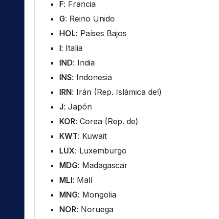
F
: Francia
G
: Reino Unido
HOL
: Países Bajos
I
: Italia
IND
: India
INS
: Indonesia
IRN
: Irán (Rep. Islámica del)
J
: Japón
KOR
: Corea (Rep. de)
KWT
: Kuwait
LUX
: Luxemburgo
MDG
: Madagascar
MLI
: Malí
MNG
: Mongolia
NOR
: Noruega