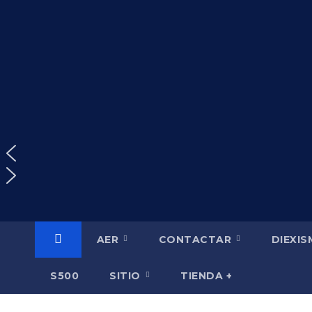
Saltar
al
contenido
AER
CONTACTAR
DIEXI
S500
SITIO
TIENDA +