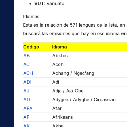
VUT
: Vanuatu
Idiomas
Esta es la relación de 571 lenguas de la lista, e
buscará las emisiones que hay en ese idioma
en
Código
Idioma
AB
Abkhaz
AC
Aceh
ACH
Achang / Ngac'ang
ADI
Adi
AJ
Adja / Aja-Gbe
AD
Adygea / Adyghe / Circassian
AFA
Afar
AF
Afrikaans
AK
Akha