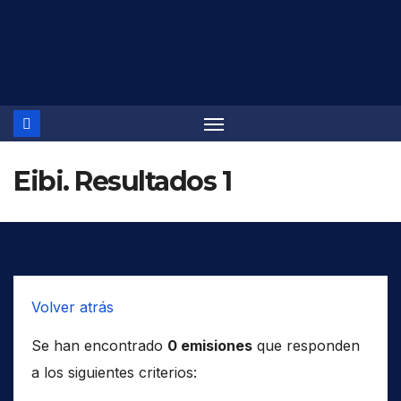
Saltar
al
contenido
Eibi. Resultados 1
Volver atrás
Se han encontrado
0 emisiones
que responden
a los siguientes criterios: