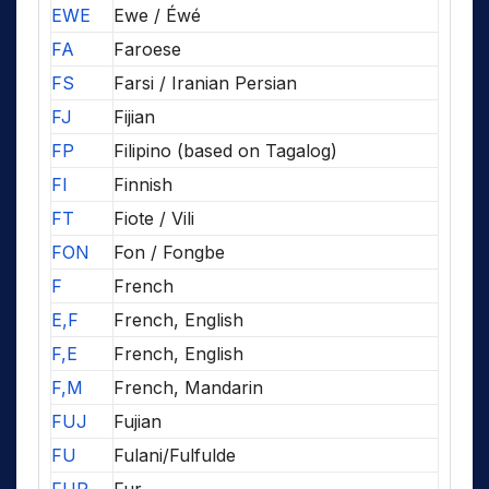
EWE
Ewe / Éwé
FA
Faroese
FS
Farsi / Iranian Persian
FJ
Fijian
FP
Filipino (based on Tagalog)
FI
Finnish
FT
Fiote / Vili
FON
Fon / Fongbe
F
French
E,F
French, English
F,E
French, English
F,M
French, Mandarin
FUJ
Fujian
FU
Fulani/Fulfulde
FUR
Fur