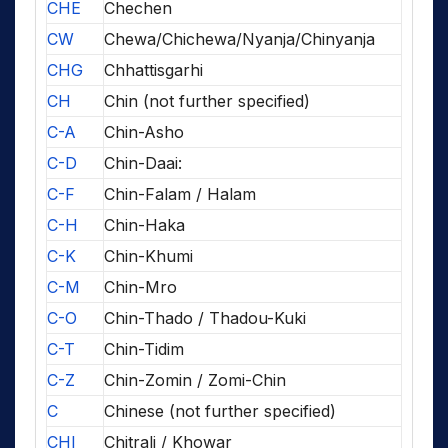
CHE
Chechen
CW
Chewa/Chichewa/Nyanja/Chinyanja
CHG
Chhattisgarhi
CH
Chin (not further specified)
C-A
Chin-Asho
C-D
Chin-Daai:
C-F
Chin-Falam / Halam
C-H
Chin-Haka
C-K
Chin-Khumi
C-M
Chin-Mro
C-O
Chin-Thado / Thadou-Kuki
C-T
Chin-Tidim
C-Z
Chin-Zomin / Zomi-Chin
C
Chinese (not further specified)
CHI
Chitrali / Khowar