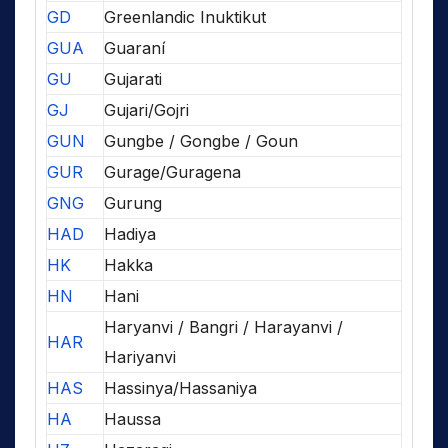
GD
Greenlandic Inuktikut
GUA
Guaraní
GU
Gujarati
GJ
Gujari/Gojri
GUN
Gungbe / Gongbe / Goun
GUR
Gurage/Guragena
GNG
Gurung
HAD
Hadiya
HK
Hakka
HN
Hani
Haryanvi / Bangri / Harayanvi /
HAR
Hariyanvi
HAS
Hassinya/Hassaniya
HA
Haussa