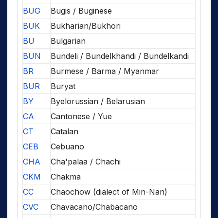
BUG
Bugis / Buginese
BUK
Bukharian/Bukhori
BU
Bulgarian
BUN
Bundeli / Bundelkhandi / Bundelkandi
BR
Burmese / Barma / Myanmar
BUR
Buryat
BY
Byelorussian / Belarusian
CA
Cantonese / Yue
CT
Catalan
CEB
Cebuano
CHA
Cha'palaa / Chachi
CKM
Chakma
CC
Chaochow (dialect of Min-Nan)
CVC
Chavacano/Chabacano