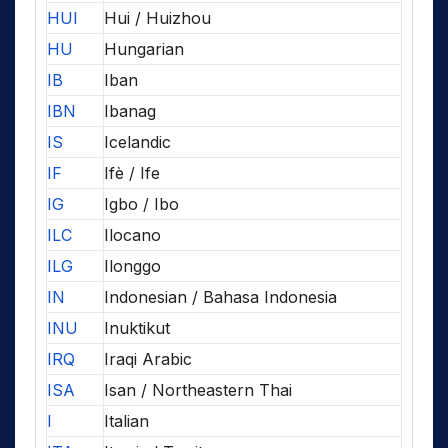
HUI
Hui / Huizhou
HU
Hungarian
IB
Iban
IBN
Ibanag
IS
Icelandic
IF
Ifè / Ife
IG
Igbo / Ibo
ILC
Ilocano
ILG
Ilonggo
IN
Indonesian / Bahasa Indonesia
INU
Inuktikut
IRQ
Iraqi Arabic
ISA
Isan / Northeastern Thai
I
Italian