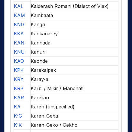
KAL
Kalderash Romani (Dialect of Vlax)
KAM
Kambaata
KNG
Kangri
KKA
Kankana-ey
KAN
Kannada
KNU
Kanuri
KAO
Kaonde
KPK
Karakalpak
KRY
Karay-a
KRB
Karbi / Mikir / Manchati
KAR
Karelian
KA
Karen (unspecified)
K-G
Karen-Geba
K-K
Karen-Geko / Gekho