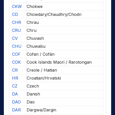
CKW
Chokwe
CD
Chowdary/Chaudhry/Chodri
CHR
Chrau
CRU
Chru
CV
Chuvash
CHU
Chuwabu
COF
Cofan / Cofán
COK
Cook Islands Maori / Rarotongan
CR
Creole / Haitian
HR
Croatian/Hrvatski
CZ
Czech
DA
Danish
DAO
Dao
DAR
Dargwa/Dargin