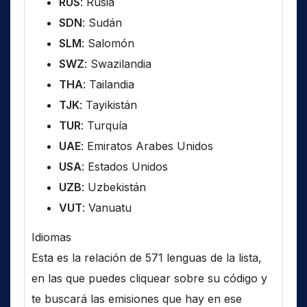
RUS
: Rusia
SDN
: Sudán
SLM
: Salomón
SWZ
: Swazilandia
THA
: Tailandia
TJK
: Tayikistán
TUR
: Turquía
UAE
: Emiratos Arabes Unidos
USA
: Estados Unidos
UZB
: Uzbekistán
VUT
: Vanuatu
Idiomas
Esta es la relación de 571 lenguas de la lista,
en las que puedes cliquear sobre su código y
te buscará las emisiones que hay en ese