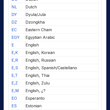
NL
Dutch
DY
Dyula/Jula
DZ
Dzongkha
EC
Eastern Cham
EGY
Egyptian Arabic
E
English
E,K
English, Korean
E,R
English, Russian
E,S
English, Spanish/Castellano
E,T
English, Thai
E,Z
English, Zulu
E,M
English, ¿?
EO
Esperanto
ES
Estonian