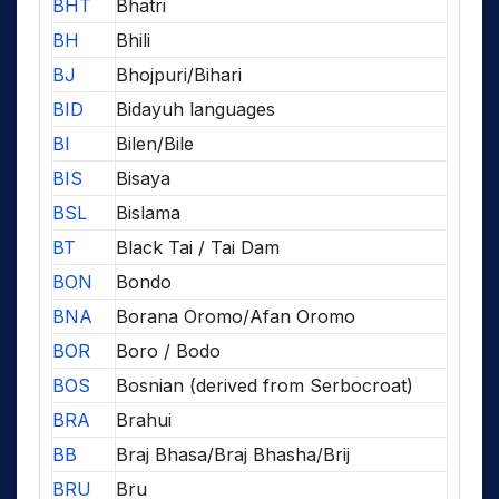
BHT
Bhatri
BH
Bhili
BJ
Bhojpuri/Bihari
BID
Bidayuh languages
BI
Bilen/Bile
BIS
Bisaya
BSL
Bislama
BT
Black Tai / Tai Dam
BON
Bondo
BNA
Borana Oromo/Afan Oromo
BOR
Boro / Bodo
BOS
Bosnian (derived from Serbocroat)
BRA
Brahui
BB
Braj Bhasa/Braj Bhasha/Brij
BRU
Bru