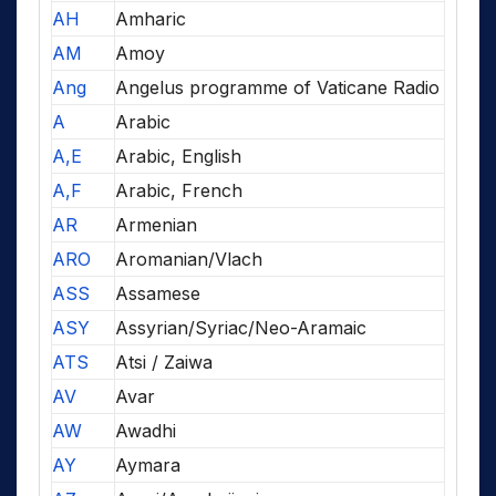
AH
Amharic
AM
Amoy
Ang
Angelus programme of Vaticane Radio
A
Arabic
A,E
Arabic, English
A,F
Arabic, French
AR
Armenian
ARO
Aromanian/Vlach
ASS
Assamese
ASY
Assyrian/Syriac/Neo-Aramaic
ATS
Atsi / Zaiwa
AV
Avar
AW
Awadhi
AY
Aymara