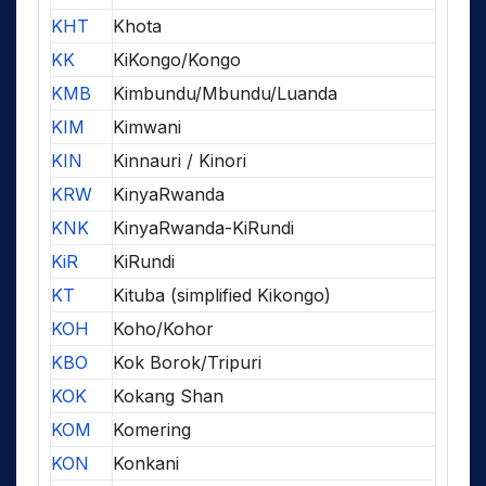
KHT
Khota
KK
KiKongo/Kongo
KMB
Kimbundu/Mbundu/Luanda
KIM
Kimwani
KIN
Kinnauri / Kinori
KRW
KinyaRwanda
KNK
KinyaRwanda-KiRundi
KiR
KiRundi
KT
Kituba (simplified Kikongo)
KOH
Koho/Kohor
KBO
Kok Borok/Tripuri
KOK
Kokang Shan
KOM
Komering
KON
Konkani