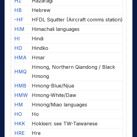
HZ
Hazaragi
HB
Hebrew
-HF
HFDL Squitter (Aircraft comms station)
HIM
Himachali languages
HI
Hindi
HD
Hindko
HMA
Hmar
Hmong, Northern Qiandong / Black
HMQ
Hmong
HMB
Hmong-Blue/Njua
HMW
Hmong-White/Daw
HM
Hmong/Miao languages
HO
Ho
HKK
Hokkien: see TW-Taiwanese
HRE
Hre