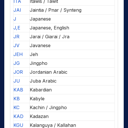
ITA
Itawis / Tawit
JAI
Jaintia / Pnar / Synteng
J
Japanese
J,E
Japanese, English
JR
Jarai / Giarai / Jra
JV
Javanese
JEH
Jeh
JG
Jingpho
JOR
Jordanian Arabic
JU
Juba Arabic
KAB
Kabardian
KB
Kabyle
KC
Kachin / Jingpho
KAD
Kadazan
KGU
Kalanguya / Kallahan