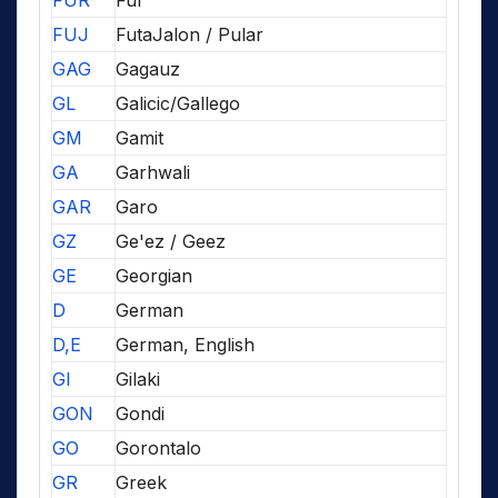
FUJ
FutaJalon / Pular
GAG
Gagauz
GL
Galicic/Gallego
GM
Gamit
GA
Garhwali
GAR
Garo
GZ
Ge'ez / Geez
GE
Georgian
D
German
D,E
German, English
GI
Gilaki
GON
Gondi
GO
Gorontalo
GR
Greek