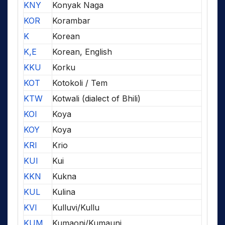
KNY
Konyak Naga
KOR
Korambar
K
Korean
K,E
Korean, English
KKU
Korku
KOT
Kotokoli / Tem
KTW
Kotwali (dialect of Bhili)
KOI
Koya
KOY
Koya
KRI
Krio
KUI
Kui
KKN
Kukna
KUL
Kulina
KVI
Kulluvi/Kullu
KUM
Kumaoni/Kumauni