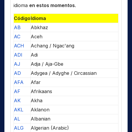
idioma
en estos momentos
.
Código
Idioma
AB
Abkhaz
AC
Aceh
ACH
Achang / Ngac'ang
ADI
Adi
AJ
Adja / Aja-Gbe
AD
Adygea / Adyghe / Circassian
AFA
Afar
AF
Afrikaans
AK
Akha
AKL
Aklanon
AL
Albanian
ALG
Algerian (Arabic)