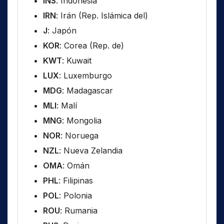
INS
: Indonesia
IRN
: Irán (Rep. Islámica del)
J
: Japón
KOR
: Corea (Rep. de)
KWT
: Kuwait
LUX
: Luxemburgo
MDG
: Madagascar
MLI
: Malí
MNG
: Mongolia
NOR
: Noruega
NZL
: Nueva Zelandia
OMA
: Omán
PHL
: Filipinas
POL
: Polonia
ROU
: Rumania