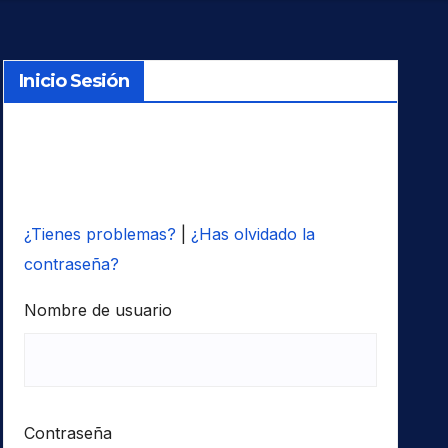
Inicio Sesión
¿Tienes problemas?
|
¿Has olvidado la
contraseña?
Nombre de usuario
Contraseña