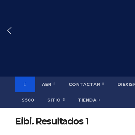
Saltar
al
contenido
AER
CONTACTAR
DIEXI
S500
SITIO
TIENDA +
Eibi. Resultados 1