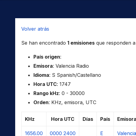
Volver atrás
Se han encontrado
1 emisiones
que responden a l
País origen
:
Emisora
: Valencia Radio
Idioma
: S Spanish/Castellano
Hora UTC
: 1747
Rango kHz
: 0 - 30000
Orden
: KHz, emisora, UTC
KHz
Hora UTC
Días
País
Emisor
1656.00
0000
2400
E
Valenci