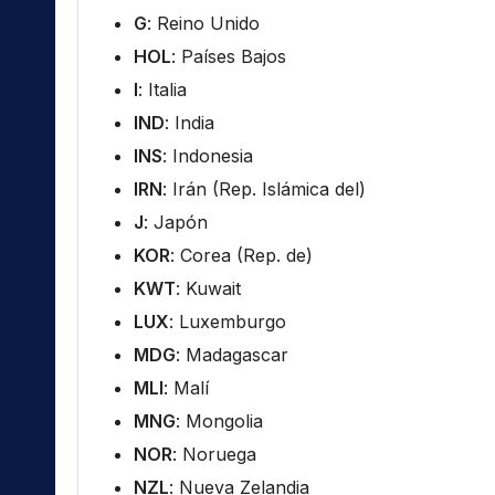
G
: Reino Unido
HOL
: Países Bajos
I
: Italia
IND
: India
INS
: Indonesia
IRN
: Irán (Rep. Islámica del)
J
: Japón
KOR
: Corea (Rep. de)
KWT
: Kuwait
LUX
: Luxemburgo
MDG
: Madagascar
MLI
: Malí
MNG
: Mongolia
NOR
: Noruega
NZL
: Nueva Zelandia