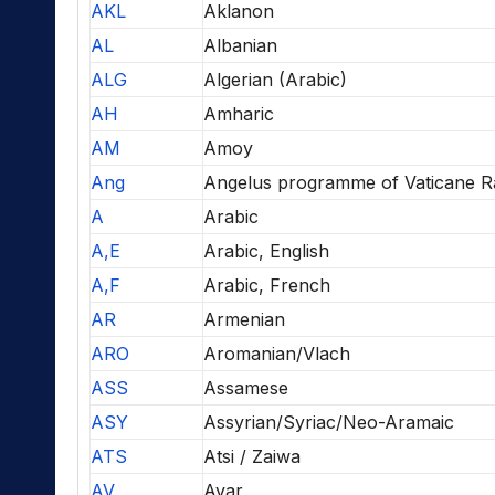
AKL
Aklanon
AL
Albanian
ALG
Algerian (Arabic)
AH
Amharic
AM
Amoy
Ang
Angelus programme of Vaticane R
A
Arabic
A,E
Arabic, English
A,F
Arabic, French
AR
Armenian
ARO
Aromanian/Vlach
ASS
Assamese
ASY
Assyrian/Syriac/Neo-Aramaic
ATS
Atsi / Zaiwa
AV
Avar