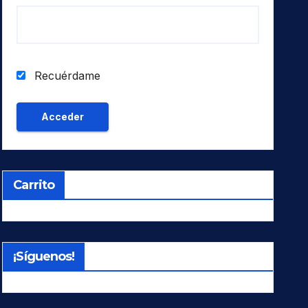
Recuérdame
Carrito
¡Síguenos!