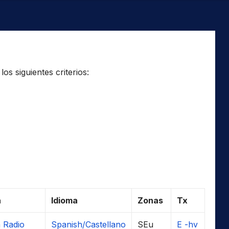
os siguientes criterios:
a
Idioma
Zonas
Tx
a Radio
Spanish/Castellano
SEu
E -hv