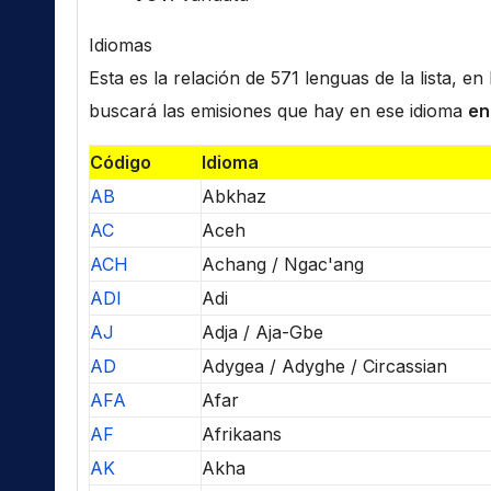
Idiomas
Esta es la relación de 571 lenguas de la lista, e
buscará las emisiones que hay en ese idioma
en
Código
Idioma
AB
Abkhaz
AC
Aceh
ACH
Achang / Ngac'ang
ADI
Adi
AJ
Adja / Aja-Gbe
AD
Adygea / Adyghe / Circassian
AFA
Afar
AF
Afrikaans
AK
Akha