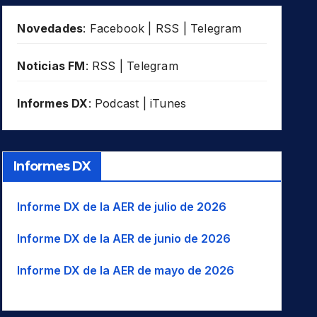
Novedades
:
Facebook
|
RSS
|
Telegram
Noticias FM
:
RSS
|
Telegram
Informes DX
:
Podcast
|
iTunes
Informes DX
Informe DX de la AER de julio de 2026
Informe DX de la AER de junio de 2026
Informe DX de la AER de mayo de 2026