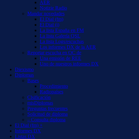
AER
Notizie Radio
Mandar novedades
El Dial (fm)
El Dial (i)
La lista España en FM
La lista Galería QSL
La lista Logs/escuchas
Los informes DX de la AER
Reportar escucha en OC de
Una emisión de REE
Uno de nuestros informes DX
Diexismo
Diplomas
Bases
Procedimiento
Radiopaíses
Clsificación
misDiplomas
Preguntas frecuentes
Solicitud de diploma
– Consulta diploma
El Dial (fm) +
Informes DX
Listas DX