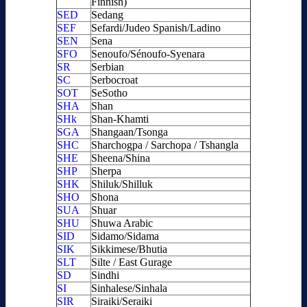
Finnish)
SED
Sedang
SEF
Sefardi/Judeo Spanish/Ladino
SEN
Sena
SFO
Senoufo/Sénoufo-Syenara
SR
Serbian
SC
Serbocroat
SOT
SeSotho
SHA
Shan
SHk
Shan-Khamti
SGA
Shangaan/Tsonga
SHC
Sharchogpa / Sarchopa / Tshangla
SHE
Sheena/Shina
SHP
Sherpa
SHK
Shiluk/Shilluk
SHO
Shona
SUA
Shuar
SHU
Shuwa Arabic
SID
Sidamo/Sidama
SIK
Sikkimese/Bhutia
SLT
Silte / East Gurage
SD
Sindhi
SI
Sinhalese/Sinhala
SIR
Siraiki/Seraiki