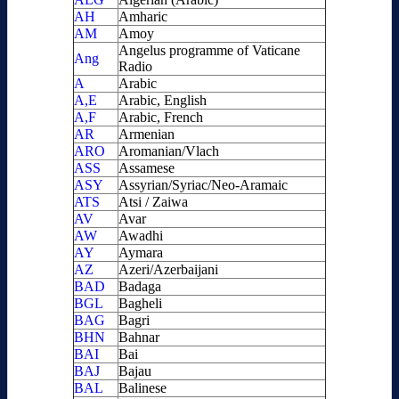
AH
Amharic
AM
Amoy
Angelus programme of Vaticane
Ang
Radio
A
Arabic
A,E
Arabic, English
A,F
Arabic, French
AR
Armenian
ARO
Aromanian/Vlach
ASS
Assamese
ASY
Assyrian/Syriac/Neo-Aramaic
ATS
Atsi / Zaiwa
AV
Avar
AW
Awadhi
AY
Aymara
AZ
Azeri/Azerbaijani
BAD
Badaga
BGL
Bagheli
BAG
Bagri
BHN
Bahnar
BAI
Bai
BAJ
Bajau
BAL
Balinese