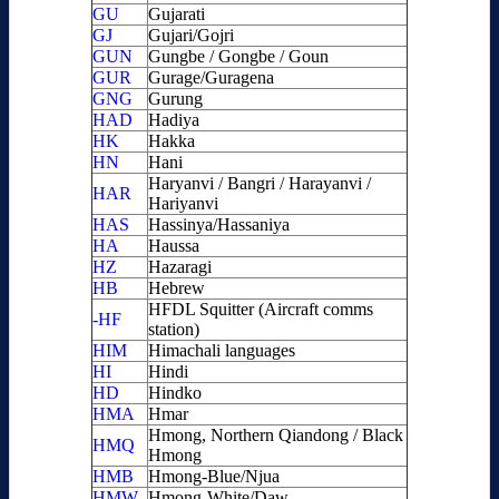
GU
Gujarati
GJ
Gujari/Gojri
GUN
Gungbe / Gongbe / Goun
GUR
Gurage/Guragena
GNG
Gurung
HAD
Hadiya
HK
Hakka
HN
Hani
Haryanvi / Bangri / Harayanvi /
HAR
Hariyanvi
HAS
Hassinya/Hassaniya
HA
Haussa
HZ
Hazaragi
HB
Hebrew
HFDL Squitter (Aircraft comms
-HF
station)
HIM
Himachali languages
HI
Hindi
HD
Hindko
HMA
Hmar
Hmong, Northern Qiandong / Black
HMQ
Hmong
HMB
Hmong-Blue/Njua
HMW
Hmong-White/Daw