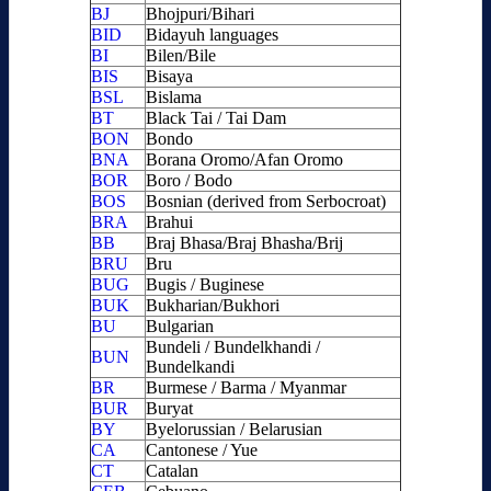
BJ
Bhojpuri/Bihari
BID
Bidayuh languages
BI
Bilen/Bile
BIS
Bisaya
BSL
Bislama
BT
Black Tai / Tai Dam
BON
Bondo
BNA
Borana Oromo/Afan Oromo
BOR
Boro / Bodo
BOS
Bosnian (derived from Serbocroat)
BRA
Brahui
BB
Braj Bhasa/Braj Bhasha/Brij
BRU
Bru
BUG
Bugis / Buginese
BUK
Bukharian/Bukhori
BU
Bulgarian
Bundeli / Bundelkhandi /
BUN
Bundelkandi
BR
Burmese / Barma / Myanmar
BUR
Buryat
BY
Byelorussian / Belarusian
CA
Cantonese / Yue
CT
Catalan