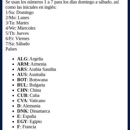
Se usan los números 1 a 7 para los días domingo a sábado, así
como las iniciales en inglés:
1/Su: Domingo
2/Mo: Lunes
3/Tu: Martes
4/We: Miercoles
5/Th: Jueves
6/Fr: Viernes
7/Sa: Sábado
Países
ALG
: Argelia
ARM
: Armenia
ARS
: Arabia Saudita
AUS
: Australia
BOT
: Botswana
BUL
: Bulgaria
CHN
: China
CUB
: Cuba
CVA
: Vaticano
D
: Alemania
DNK
: Dinamarca
E
: España
EGY
: Egipto
F
: Francia