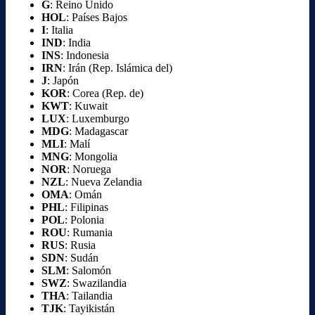
G
: Reino Unido
HOL
: Países Bajos
I
: Italia
IND
: India
INS
: Indonesia
IRN
: Irán (Rep. Islámica del)
J
: Japón
KOR
: Corea (Rep. de)
KWT
: Kuwait
LUX
: Luxemburgo
MDG
: Madagascar
MLI
: Malí
MNG
: Mongolia
NOR
: Noruega
NZL
: Nueva Zelandia
OMA
: Omán
PHL
: Filipinas
POL
: Polonia
ROU
: Rumania
RUS
: Rusia
SDN
: Sudán
SLM
: Salomón
SWZ
: Swazilandia
THA
: Tailandia
TJK
: Tayikistán