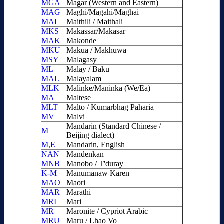
MGA
Magar (Western and Eastern)
MAG
Maghi/Magahi/Maghai
MAI
Maithili / Maithali
MKS
Makassar/Makasar
MAK
Makonde
MKU
Makua / Makhuwa
MSY
Malagasy
ML
Malay / Baku
MAL
Malayalam
MLK
Malinke/Maninka (We/Ea)
MA
Maltese
MLT
Malto / Kumarbhag Paharia
MV
Malvi
Mandarin (Standard Chinese /
M
Beijing dialect)
M,E
Mandarin, English
NAN
Mandenkan
MNB
Manobo / T'duray
K-M
Manumanaw Karen
MAO
Maori
MAR
Marathi
MRI
Mari
MR
Maronite / Cypriot Arabic
MRU
Maru / Lhao Vo