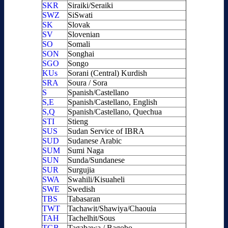
SKR
Siraiki/Seraiki
SWZ
SiSwati
SK
Slovak
SV
Slovenian
SO
Somali
SON
Songhai
SGO
Songo
KUs
Sorani (Central) Kurdish
SRA
Soura / Sora
S
Spanish/Castellano
S,E
Spanish/Castellano, English
S,Q
Spanish/Castellano, Quechua
STI
Stieng
SUS
Sudan Service of IBRA
SUD
Sudanese Arabic
SUM
Sumi Naga
SUN
Sunda/Sundanese
SUR
Surgujia
SWA
Swahili/Kisuaheli
SWE
Swedish
TBS
Tabasaran
TWT
Tachawit/Shawiya/Chaouia
TAH
Tachelhit/Sous
TGB
Tagabawa / Bagobo