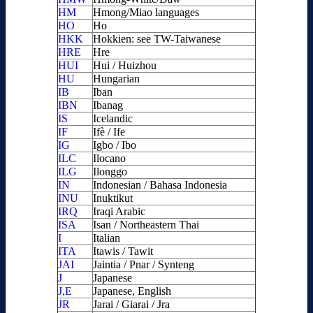
HM
Hmong/Miao languages
HO
Ho
HKK
Hokkien: see TW-Taiwanese
HRE
Hre
HUI
Hui / Huizhou
HU
Hungarian
IB
Iban
IBN
Ibanag
IS
Icelandic
IF
Ifè / Ife
IG
Igbo / Ibo
ILC
Ilocano
ILG
Ilonggo
IN
Indonesian / Bahasa Indonesia
INU
Inuktikut
IRQ
Iraqi Arabic
ISA
Isan / Northeastern Thai
I
Italian
ITA
Itawis / Tawit
JAI
Jaintia / Pnar / Synteng
J
Japanese
J,E
Japanese, English
JR
Jarai / Giarai / Jra