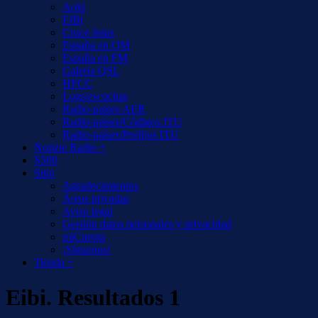
Aoki
EiBi
Cruce listas
España en OM
España en FM
Galería QSL
HFCC
Logs/escuchas
Radio-países AER
Radio-países/Códigos ITU
Radio-países/Prefijos ITU
Notizie Radio +
S500
Sitio
Agradecimientos
Áreas privadas
Aviso legal
Gestión datos personales y privacidad
miCuenta
¡Síguenos!
Tienda +
Eibi. Resultados 1