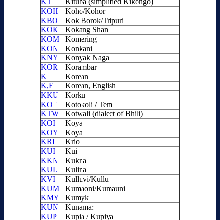
KT
Kituba (simplified Kikongo)
KOH
Koho/Kohor
KBO
Kok Borok/Tripuri
KOK
Kokang Shan
KOM
Komering
KON
Konkani
KNY
Konyak Naga
KOR
Korambar
K
Korean
K,E
Korean, English
KKU
Korku
KOT
Kotokoli / Tem
KTW
Kotwali (dialect of Bhili)
KOI
Koya
KOY
Koya
KRI
Krio
KUI
Kui
KKN
Kukna
KUL
Kulina
KVI
Kulluvi/Kullu
KUM
Kumaoni/Kumauni
KMY
Kumyk
KUN
Kunama:
KUP
Kupia / Kupiya