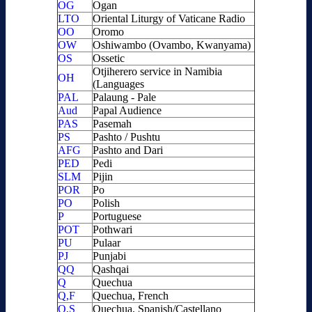
OG
Ogan
LTO
Oriental Liturgy of Vaticane Radio
OO
Oromo
OW
Oshiwambo (Ovambo, Kwanyama)
OS
Ossetic
Otjiherero service in Namibia
OH
(Languages
PAL
Palaung - Pale
Aud
Papal Audience
PAS
Pasemah
PS
Pashto / Pushtu
AFG
Pashto and Dari
PED
Pedi
SLM
Pijin
POR
Po
PO
Polish
P
Portuguese
POT
Pothwari
PU
Pulaar
PJ
Punjabi
QQ
Qashqai
Q
Quechua
Q,F
Quechua, French
Q,S
Quechua, Spanish/Castellano