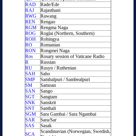
RAD
Rade/Ede
RAJ
Rajasthani
RWG
Rawang
REN
Rengao
RGM
Rengma Naga
ROG
Roglai (Northern, Southern)
ROH
Rohingya
RO
Romanian
RON
Rongmei Naga
Ros
Rosary session of Vaticane Radio
R
Russian
RU
Rusyn / Ruthenian
SAH
Saho
SMP
Sambalpuri / Sambealpuri
SM
Samoan
SAN
Sango
SGT
Sangtam
SNK
Sanskrit
SNT
Santhali
SGM
Sara Gambai / Sara Ngambai
SAR
Sara/Sar
SAS
Sasak
Scandinavian (Norwegian, Swedish,
SCA