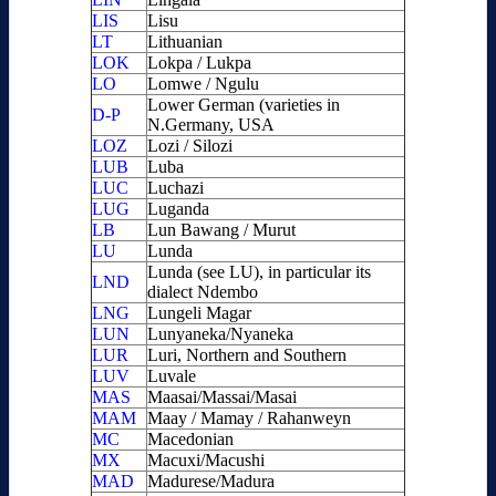
LIS
Lisu
LT
Lithuanian
LOK
Lokpa / Lukpa
LO
Lomwe / Ngulu
Lower German (varieties in
D-P
N.Germany, USA
LOZ
Lozi / Silozi
LUB
Luba
LUC
Luchazi
LUG
Luganda
LB
Lun Bawang / Murut
LU
Lunda
Lunda (see LU), in particular its
LND
dialect Ndembo
LNG
Lungeli Magar
LUN
Lunyaneka/Nyaneka
LUR
Luri, Northern and Southern
LUV
Luvale
MAS
Maasai/Massai/Masai
MAM
Maay / Mamay / Rahanweyn
MC
Macedonian
MX
Macuxi/Macushi
MAD
Madurese/Madura