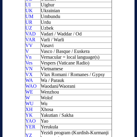
UI
Uighur
UK
Ukrainian
UM
Umbundu
UR
Urdu
UZ
Uzbek
VAD
Vadari / Waddar / Od
VAR
Varli / Warli
VV
Vasavi
V
Vasco / Basque / Euskera
Vn
Vernacular = local language(s)
Ves
Vespers (Vaticane Radio)
VN
Vietnamese
VX
Vlax Romani / Romanes / Gypsy
WA
Wa / Parauk
WAO
Waodani/Waorani
WE
Wenzhou
W
Wolof
WU
Wu
XH
Xhosa
YK
Yakutian / Sakha
YAO
Yao
YER
Yerukula
Yezidi program (Kurdish-Kurmanji
YZ