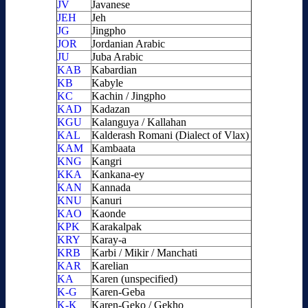
JV
Javanese
JEH
Jeh
JG
Jingpho
JOR
Jordanian Arabic
JU
Juba Arabic
KAB
Kabardian
KB
Kabyle
KC
Kachin / Jingpho
KAD
Kadazan
KGU
Kalanguya / Kallahan
KAL
Kalderash Romani (Dialect of Vlax)
KAM
Kambaata
KNG
Kangri
KKA
Kankana-ey
KAN
Kannada
KNU
Kanuri
KAO
Kaonde
KPK
Karakalpak
KRY
Karay-a
KRB
Karbi / Mikir / Manchati
KAR
Karelian
KA
Karen (unspecified)
K-G
Karen-Geba
K-K
Karen-Geko / Gekho