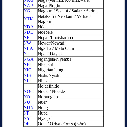
NAG
Naga (var.incl. Ao,Makware)
NAP
Naga Pidgin
NG
Nagpuri / Sadani / Sadari / Sadri
Natakani / Netakani / Varhadi-
NTK
Nagpuri
NDA
Ndau
NDE
Ndebele
NE
Nepali/Lhotshampa
NW
Newar/Newari
NLA
Nga La / Matu Chin
NJ
Ngaju Dayak
NGA
Ngangela/Nyemba
NIC
Nicobari
NIG
Nigerian lamg.
NIS
Nishi/Nyishi
NIU
Niuean
No definido
NOC
Nocte / Nockte
NO
Norwegian
NU
Nuer
NUN
Nung
NP
Nupe
NY
Nyanja
OR
Odia / Oriya / Orissa(32m)