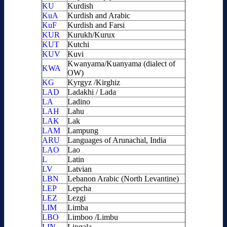
KU
Kurdish
KuA
Kurdish and Arabic
KuF
Kurdish and Farsi
KUR
Kurukh/Kurux
KUT
Kutchi
KUV
Kuvi
Kwanyama/Kuanyama (dialect of
KWA
OW)
KG
Kyrgyz /Kirghiz
LAD
Ladakhi / Lada
LA
Ladino
LAH
Lahu
LAK
Lak
LAM
Lampung
ARU
Languages of Arunachal, India
LAO
Lao
L
Latin
LV
Latvian
LBN
Lebanon Arabic (North Levantine)
LEP
Lepcha
LEZ
Lezgi
LIM
Limba
LBO
Limboo /Limbu
LIN
Lingala