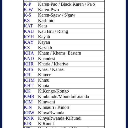
K-P
Karen-Pao / Black Karen / Pa'o
K-W
Karen-Pwo
K-S
Karen-Sgaw / S'gaw
KS
Kashmiri
KAT
Katu
KAU
Kau Bru / Riang
KYH
Kayah
KAY
Kayan
KZ
Kazakh
KHA
Kham / Khams, Eastern
KND
Khandesi
KHR
Kharia / Khariya
KHS
Khasi / Kahasi
KH
Khmer
KHM
Khmu
KHT
Khota
KK
KiKongo/Kongo
KMB
Kimbundu/Mbundu/Luanda
KIM
Kimwani
KIN
Kinnauri / Kinori
KRW
KinyaRwanda
KNK
KinyaRwanda-KiRundi
KiR
KiRundi