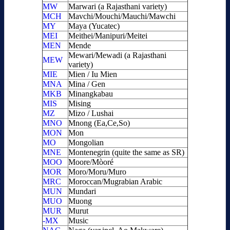
MW
Marwari (a Rajasthani variety)
MCH
Mavchi/Mouchi/Mauchi/Mawchi
MY
Maya (Yucatec)
MEI
Meithei/Manipuri/Meitei
MEN
Mende
Mewari/Mewadi (a Rajasthani
MEW
variety)
MIE
Mien / Iu Mien
MNA
Mina / Gen
MKB
Minangkabau
MIS
Mising
MZ
Mizo / Lushai
MNO
Mnong (Ea,Ce,So)
MON
Mon
MO
Mongolian
MNE
Montenegrin (quite the same as SR)
MOO
Moore/Mòoré
MOR
Moro/Moru/Muro
MRC
Moroccan/Mugrabian Arabic
MUN
Mundari
MUO
Muong
MUR
Murut
-MX
Music