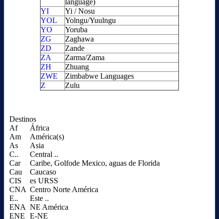
language)
YI
Yi / Nosu
YOL
Yolngu/Yuulngu
YO
Yoruba
ZG
Zaghawa
ZD
Zande
ZA
Zarma/Zama
ZH
Zhuang
ZWE
Zimbabwe Languages
Z
Zulu
Destinos
Af
África
Am
América(s)
As
Asia
C..
Central ..
Car
Caribe, Golfode Mexico, aguas de Florida
Cau
Caucaso
CIS
es URSS
CNA
Centro Norte América
E..
Este ..
ENA
NE América
ENE
E-NE