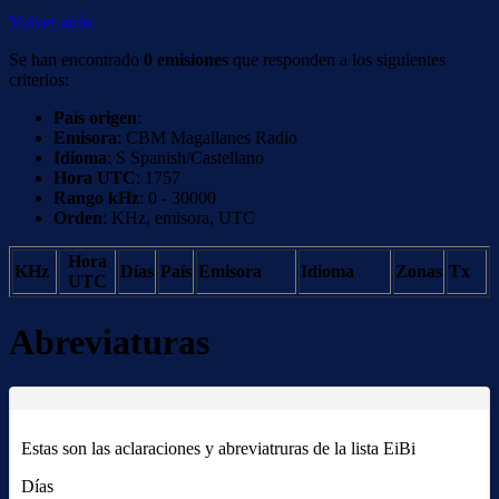
Volver atrás
Se han encontrado
0 emisiones
que responden a los siguientes
criterios:
País origen
:
Emisora
: CBM Magallanes Radio
Idioma
: S Spanish/Castellano
Hora UTC
: 1757
Rango kHz
: 0 - 30000
Orden
: KHz, emisora, UTC
Hora
KHz
Días
País
Emisora
Idioma
Zonas
Tx
UTC
Abreviaturas
Estas son las aclaraciones y abreviatruras de la lista EiBi
Días