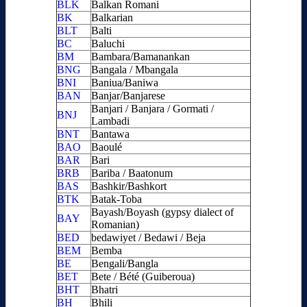
BLK
Balkan Romani
BK
Balkarian
BLT
Balti
BC
Baluchi
BM
Bambara/Bamanankan
BNG
Bangala / Mbangala
BNI
Baniua/Baniwa
BAN
Banjar/Banjarese
Banjari / Banjara / Gormati /
BNJ
Lambadi
BNT
Bantawa
BAO
Baoulé
BAR
Bari
BRB
Bariba / Baatonum
BAS
Bashkir/Bashkort
BTK
Batak-Toba
Bayash/Boyash (gypsy dialect of
BAY
Romanian)
BED
bedawiyet / Bedawi / Beja
BEM
Bemba
BE
Bengali/Bangla
BET
Bete / Bété (Guiberoua)
BHT
Bhatri
BH
Bhili