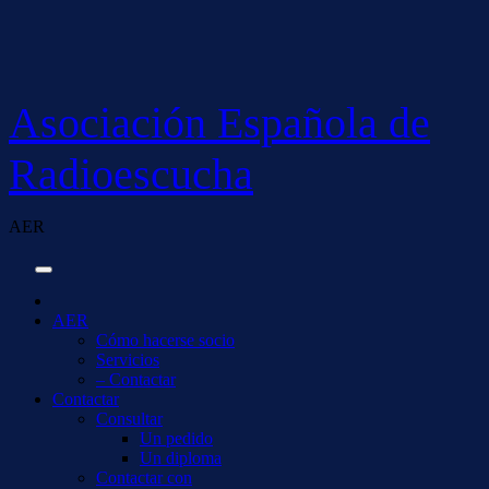
Saltar
al
contenido
Asociación Española de
Radioescucha
AER
AER
Cómo hacerse socio
Servicios
– Contactar
Contactar
Consultar
Un pedido
Un diploma
Contactar con