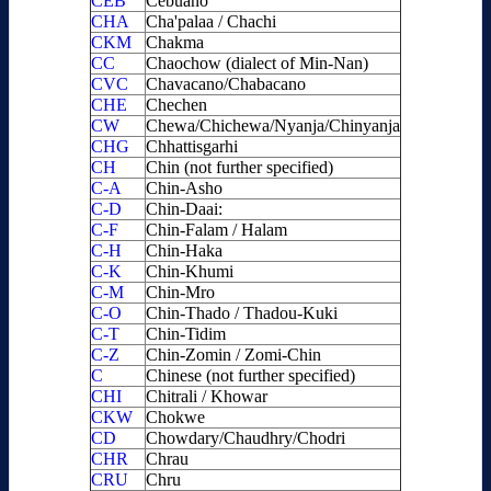
CEB
Cebuano
CHA
Cha'palaa / Chachi
CKM
Chakma
CC
Chaochow (dialect of Min-Nan)
CVC
Chavacano/Chabacano
CHE
Chechen
CW
Chewa/Chichewa/Nyanja/Chinyanja
CHG
Chhattisgarhi
CH
Chin (not further specified)
C-A
Chin-Asho
C-D
Chin-Daai:
C-F
Chin-Falam / Halam
C-H
Chin-Haka
C-K
Chin-Khumi
C-M
Chin-Mro
C-O
Chin-Thado / Thadou-Kuki
C-T
Chin-Tidim
C-Z
Chin-Zomin / Zomi-Chin
C
Chinese (not further specified)
CHI
Chitrali / Khowar
CKW
Chokwe
CD
Chowdary/Chaudhry/Chodri
CHR
Chrau
CRU
Chru