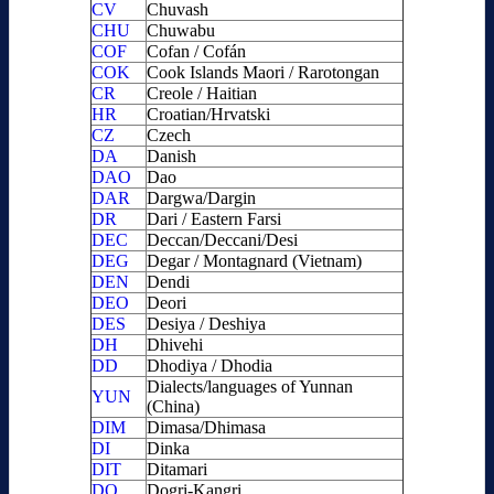
CV
Chuvash
CHU
Chuwabu
COF
Cofan / Cofán
COK
Cook Islands Maori / Rarotongan
CR
Creole / Haitian
HR
Croatian/Hrvatski
CZ
Czech
DA
Danish
DAO
Dao
DAR
Dargwa/Dargin
DR
Dari / Eastern Farsi
DEC
Deccan/Deccani/Desi
DEG
Degar / Montagnard (Vietnam)
DEN
Dendi
DEO
Deori
DES
Desiya / Deshiya
DH
Dhivehi
DD
Dhodiya / Dhodia
Dialects/languages of Yunnan
YUN
(China)
DIM
Dimasa/Dhimasa
DI
Dinka
DIT
Ditamari
DO
Dogri-Kangri