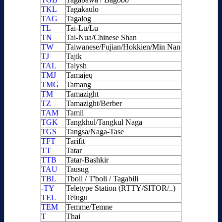
TKL
Tagakaulo
TAG
Tagalog
TL
Tai-Lu/Lu
TN
Tai-Nua/Chinese Shan
TW
Taiwanese/Fujian/Hokkien/Min Nan
TJ
Tajik
TAL
Talysh
TMJ
Tamajeq
TMG
Tamang
TM
Tamazight
TZ
Tamazight/Berber
TAM
Tamil
TGK
Tangkhul/Tangkul Naga
TGS
Tangsa/Naga-Tase
TFT
Tarifit
TT
Tatar
TTB
Tatar-Bashkir
TAU
Tausug
TBL
Tboli / T'boli / Tagabili
-TY
Teletype Station (RTTY/SITOR/..)
TEL
Telugu
TEM
Temme/Temne
T
Thai