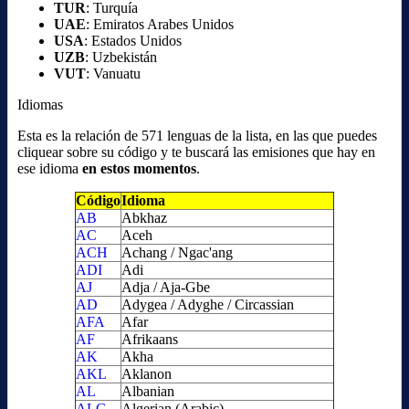
TUR
: Turquía
UAE
: Emiratos Arabes Unidos
USA
: Estados Unidos
UZB
: Uzbekistán
VUT
: Vanuatu
Idiomas
Esta es la relación de 571 lenguas de la lista, en las que puedes
cliquear sobre su código y te buscará las emisiones que hay en
ese idioma
en estos momentos
.
Código
Idioma
AB
Abkhaz
AC
Aceh
ACH
Achang / Ngac'ang
ADI
Adi
AJ
Adja / Aja-Gbe
AD
Adygea / Adyghe / Circassian
AFA
Afar
AF
Afrikaans
AK
Akha
AKL
Aklanon
AL
Albanian
ALG
Algerian (Arabic)