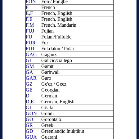
FON
Fon / Fongbe
F
French
E,F
French, English
F,E
French, English
F,M
French, Mandarin
FUJ
Fujian
FU
Fulani/Fulfulde
FUR
Fur
FUJ
FutaJalon / Pular
GAG
Gagauz
GL
Galicic/Gallego
GM
Gamit
GA
Garhwali
GAR
Garo
GZ
Ge'ez / Geez
GE
Georgian
D
German
D,E
German, English
GI
Gilaki
GON
Gondi
GO
Gorontalo
GR
Greek
GD
Greenlandic Inuktikut
GUA
Guaraní