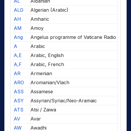
AL
Albanian
ALG
Algerian (Arabic)
AH
Amharic
AM
Amoy
Ang
Angelus programme of Vaticane Radio
A
Arabic
A,E
Arabic, English
A,F
Arabic, French
AR
Armenian
ARO
Aromanian/Vlach
ASS
Assamese
ASY
Assyrian/Syriac/Neo-Aramaic
ATS
Atsi / Zaiwa
AV
Avar
AW
Awadhi