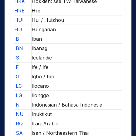
HKK
Hokkien: see TW-Taiwanese
HRE
Hre
HUI
Hui / Huizhou
HU
Hungarian
IB
Iban
IBN
Ibanag
IS
Icelandic
IF
Ifè / Ife
IG
Igbo / Ibo
ILC
Ilocano
ILG
Ilonggo
IN
Indonesian / Bahasa Indonesia
INU
Inuktikut
IRQ
Iraqi Arabic
ISA
Isan / Northeastern Thai