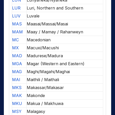
LUN
Lunyaneka/Nyaneka
LUR
Luri, Northern and Southern
LUV
Luvale
MAS
Maasai/Massai/Masai
MAM
Maay / Mamay / Rahanweyn
MC
Macedonian
MX
Macuxi/Macushi
MAD
Madurese/Madura
MGA
Magar (Western and Eastern)
MAG
Maghi/Magahi/Maghai
MAI
Maithili / Maithali
MKS
Makassar/Makasar
MAK
Makonde
MKU
Makua / Makhuwa
MSY
Malagasy