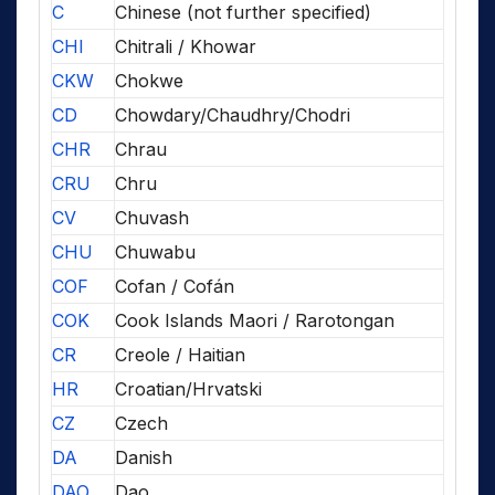
C
Chinese (not further specified)
CHI
Chitrali / Khowar
CKW
Chokwe
CD
Chowdary/Chaudhry/Chodri
CHR
Chrau
CRU
Chru
CV
Chuvash
CHU
Chuwabu
COF
Cofan / Cofán
COK
Cook Islands Maori / Rarotongan
CR
Creole / Haitian
HR
Croatian/Hrvatski
CZ
Czech
DA
Danish
DAO
Dao