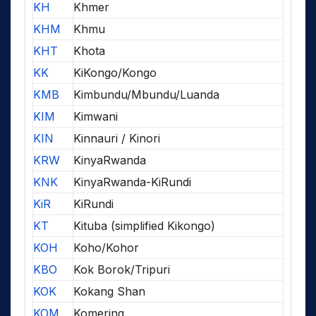
KH
Khmer
KHM
Khmu
KHT
Khota
KK
KiKongo/Kongo
KMB
Kimbundu/Mbundu/Luanda
KIM
Kimwani
KIN
Kinnauri / Kinori
KRW
KinyaRwanda
KNK
KinyaRwanda-KiRundi
KiR
KiRundi
KT
Kituba (simplified Kikongo)
KOH
Koho/Kohor
KBO
Kok Borok/Tripuri
KOK
Kokang Shan
KOM
Komering