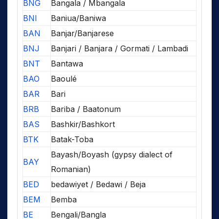
BNG
Bangala / Mbangala
BNI
Baniua/Baniwa
BAN
Banjar/Banjarese
BNJ
Banjari / Banjara / Gormati / Lambadi
BNT
Bantawa
BAO
Baoulé
BAR
Bari
BRB
Bariba / Baatonum
BAS
Bashkir/Bashkort
BTK
Batak-Toba
Bayash/Boyash (gypsy dialect of
BAY
Romanian)
BED
bedawiyet / Bedawi / Beja
BEM
Bemba
BE
Bengali/Bangla