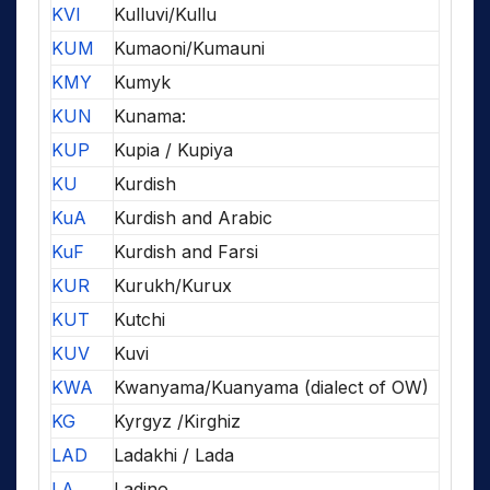
KVI
Kulluvi/Kullu
KUM
Kumaoni/Kumauni
KMY
Kumyk
KUN
Kunama:
KUP
Kupia / Kupiya
KU
Kurdish
KuA
Kurdish and Arabic
KuF
Kurdish and Farsi
KUR
Kurukh/Kurux
KUT
Kutchi
KUV
Kuvi
KWA
Kwanyama/Kuanyama (dialect of OW)
KG
Kyrgyz /Kirghiz
LAD
Ladakhi / Lada
LA
Ladino