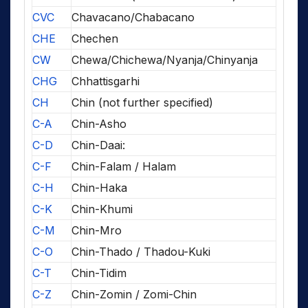
CVC
Chavacano/Chabacano
CHE
Chechen
CW
Chewa/Chichewa/Nyanja/Chinyanja
CHG
Chhattisgarhi
CH
Chin (not further specified)
C-A
Chin-Asho
C-D
Chin-Daai:
C-F
Chin-Falam / Halam
C-H
Chin-Haka
C-K
Chin-Khumi
C-M
Chin-Mro
C-O
Chin-Thado / Thadou-Kuki
C-T
Chin-Tidim
C-Z
Chin-Zomin / Zomi-Chin