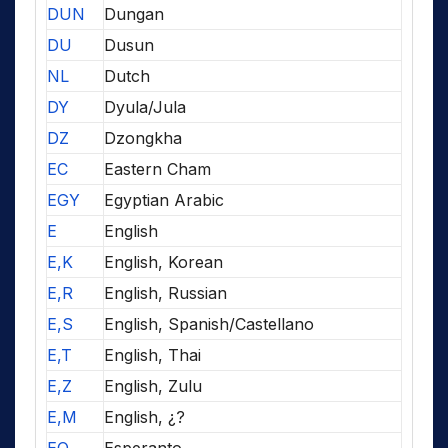
DUN
Dungan
DU
Dusun
NL
Dutch
DY
Dyula/Jula
DZ
Dzongkha
EC
Eastern Cham
EGY
Egyptian Arabic
E
English
E,K
English, Korean
E,R
English, Russian
E,S
English, Spanish/Castellano
E,T
English, Thai
E,Z
English, Zulu
E,M
English, ¿?