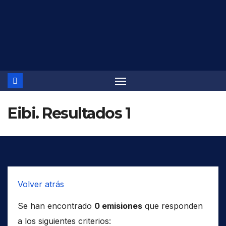
Saltar
al
contenido
Eibi. Resultados 1
Volver atrás
Se han encontrado
0 emisiones
que responden
a los siguientes criterios: