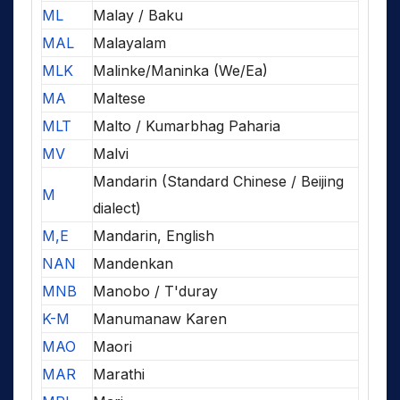
ML
Malay / Baku
MAL
Malayalam
MLK
Malinke/Maninka (We/Ea)
MA
Maltese
MLT
Malto / Kumarbhag Paharia
MV
Malvi
Mandarin (Standard Chinese / Beijing
M
dialect)
M,E
Mandarin, English
NAN
Mandenkan
MNB
Manobo / T'duray
K-M
Manumanaw Karen
MAO
Maori
MAR
Marathi