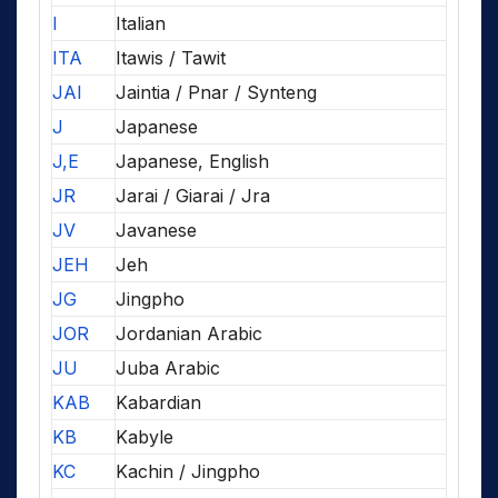
I
Italian
ITA
Itawis / Tawit
JAI
Jaintia / Pnar / Synteng
J
Japanese
J,E
Japanese, English
JR
Jarai / Giarai / Jra
JV
Javanese
JEH
Jeh
JG
Jingpho
JOR
Jordanian Arabic
JU
Juba Arabic
KAB
Kabardian
KB
Kabyle
KC
Kachin / Jingpho