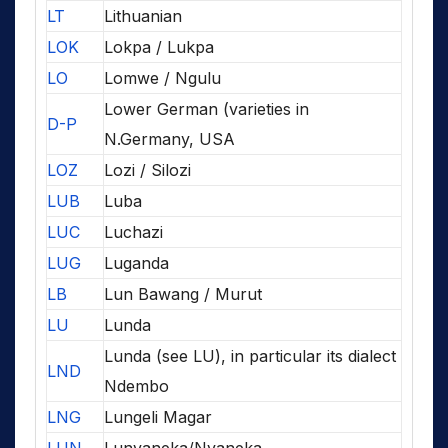
LT
Lithuanian
LOK
Lokpa / Lukpa
LO
Lomwe / Ngulu
Lower German (varieties in
D-P
N.Germany, USA
LOZ
Lozi / Silozi
LUB
Luba
LUC
Luchazi
LUG
Luganda
LB
Lun Bawang / Murut
LU
Lunda
Lunda (see LU), in particular its dialect
LND
Ndembo
LNG
Lungeli Magar