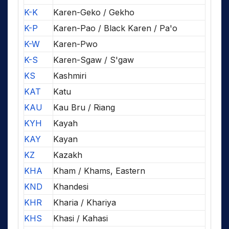
K-K
Karen-Geko / Gekho
K-P
Karen-Pao / Black Karen / Pa'o
K-W
Karen-Pwo
K-S
Karen-Sgaw / S'gaw
KS
Kashmiri
KAT
Katu
KAU
Kau Bru / Riang
KYH
Kayah
KAY
Kayan
KZ
Kazakh
KHA
Kham / Khams, Eastern
KND
Khandesi
KHR
Kharia / Khariya
KHS
Khasi / Kahasi