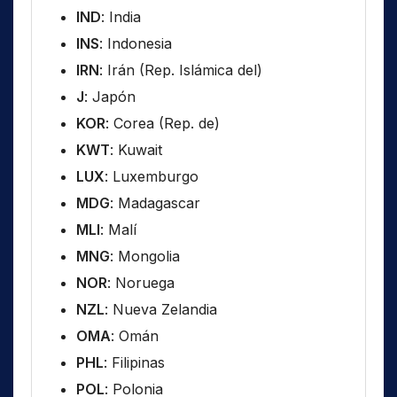
IND
: India
INS
: Indonesia
IRN
: Irán (Rep. Islámica del)
J
: Japón
KOR
: Corea (Rep. de)
KWT
: Kuwait
LUX
: Luxemburgo
MDG
: Madagascar
MLI
: Malí
MNG
: Mongolia
NOR
: Noruega
NZL
: Nueva Zelandia
OMA
: Omán
PHL
: Filipinas
POL
: Polonia