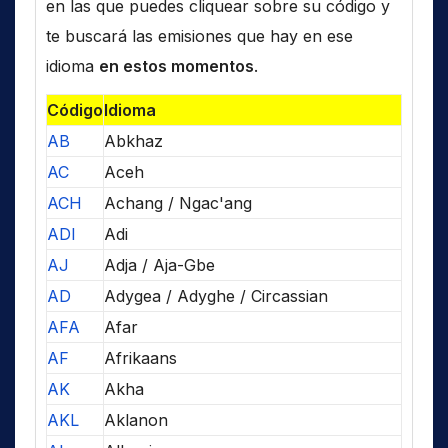
en las que puedes cliquear sobre su código y
te buscará las emisiones que hay en ese
idioma
en estos momentos
.
Código
Idioma
AB
Abkhaz
AC
Aceh
ACH
Achang / Ngac'ang
ADI
Adi
AJ
Adja / Aja-Gbe
AD
Adygea / Adyghe / Circassian
AFA
Afar
AF
Afrikaans
AK
Akha
AKL
Aklanon