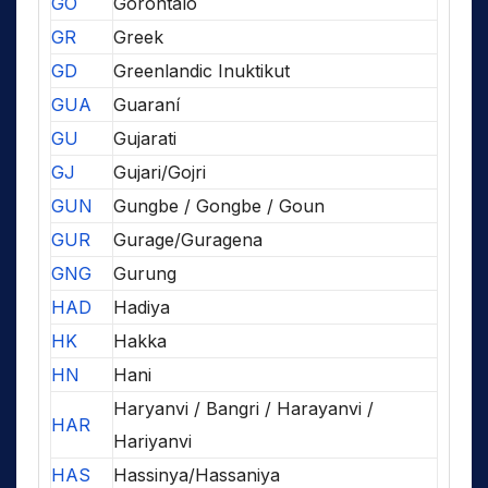
GO
Gorontalo
GR
Greek
GD
Greenlandic Inuktikut
GUA
Guaraní
GU
Gujarati
GJ
Gujari/Gojri
GUN
Gungbe / Gongbe / Goun
GUR
Gurage/Guragena
GNG
Gurung
HAD
Hadiya
HK
Hakka
HN
Hani
Haryanvi / Bangri / Harayanvi /
HAR
Hariyanvi
HAS
Hassinya/Hassaniya