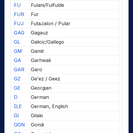
FU
Fulani/Fulfulde
FUR
Fur
FUJ
FutaJalon / Pular
GAG
Gagauz
GL
Galicic/Gallego
GM
Gamit
GA
Garhwali
GAR
Garo
GZ
Ge'ez / Geez
GE
Georgian
D
German
D,E
German, English
GI
Gilaki
GON
Gondi