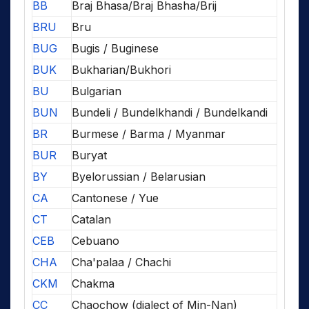
BB
Braj Bhasa/Braj Bhasha/Brij
BRU
Bru
BUG
Bugis / Buginese
BUK
Bukharian/Bukhori
BU
Bulgarian
BUN
Bundeli / Bundelkhandi / Bundelkandi
BR
Burmese / Barma / Myanmar
BUR
Buryat
BY
Byelorussian / Belarusian
CA
Cantonese / Yue
CT
Catalan
CEB
Cebuano
CHA
Cha'palaa / Chachi
CKM
Chakma
CC
Chaochow (dialect of Min-Nan)