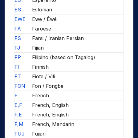
EO
Esperanto
ES
Estonian
EWE
Ewe / Éwé
FA
Faroese
FS
Farsi / Iranian Persian
FJ
Fijian
FP
Filipino (based on Tagalog)
FI
Finnish
FT
Fiote / Vili
FON
Fon / Fongbe
F
French
E,F
French, English
F,E
French, English
F,M
French, Mandarin
FUJ
Fujian