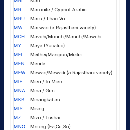
MRI
Mari
MR
Maronite / Cypriot Arabic
MRU
Maru / Lhao Vo
MW
Marwari (a Rajasthani variety)
MCH
Mavchi/Mouchi/Mauchi/Mawchi
MY
Maya (Yucatec)
MEI
Meithei/Manipuri/Meitei
MEN
Mende
MEW
Mewari/Mewadi (a Rajasthani variety)
MIE
Mien / Iu Mien
MNA
Mina / Gen
MKB
Minangkabau
MIS
Mising
MZ
Mizo / Lushai
MNO
Mnong (Ea,Ce,So)