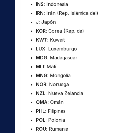
INS
: Indonesia
IRN
: Irán (Rep. Islámica del)
J
: Japón
KOR
: Corea (Rep. de)
KWT
: Kuwait
LUX
: Luxemburgo
MDG
: Madagascar
MLI
: Malí
MNG
: Mongolia
NOR
: Noruega
NZL
: Nueva Zelandia
OMA
: Omán
PHL
: Filipinas
POL
: Polonia
ROU
: Rumania