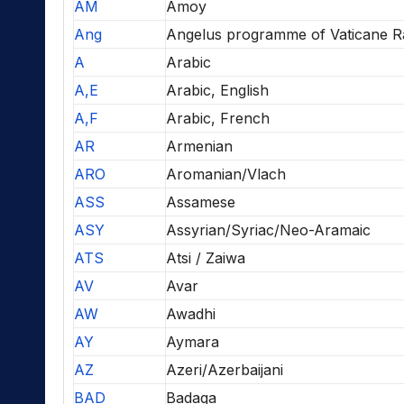
AM
Amoy
Ang
Angelus programme of Vaticane R
A
Arabic
A,E
Arabic, English
A,F
Arabic, French
AR
Armenian
ARO
Aromanian/Vlach
ASS
Assamese
ASY
Assyrian/Syriac/Neo-Aramaic
ATS
Atsi / Zaiwa
AV
Avar
AW
Awadhi
AY
Aymara
AZ
Azeri/Azerbaijani
BAD
Badaga