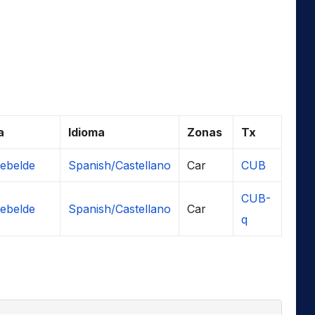
a
Idioma
Zonas
Tx
Rebelde
Spanish/Castellano
Car
CUB
CUB-
Rebelde
Spanish/Castellano
Car
q