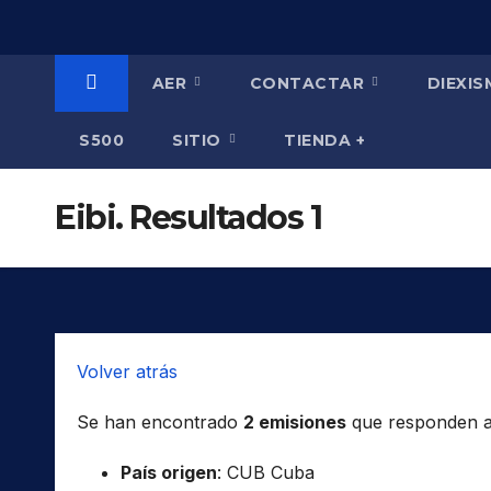
Saltar
al
contenido
AER
CONTACTAR
DIEXI
S500
SITIO
TIENDA +
Eibi. Resultados 1
Volver atrás
Se han encontrado
2 emisiones
que responden a l
País origen
: CUB Cuba