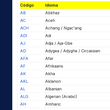
Código
Idioma
AB
Abkhaz
AC
Aceh
ACH
Achang / Ngac'ang
ADI
Adi
AJ
Adja / Aja-Gbe
AD
Adygea / Adyghe / Circassian
AFA
Afar
AF
Afrikaans
AK
Akha
AKL
Aklanon
AL
Albanian
ALG
Algerian (Arabic)
AH
Amharic