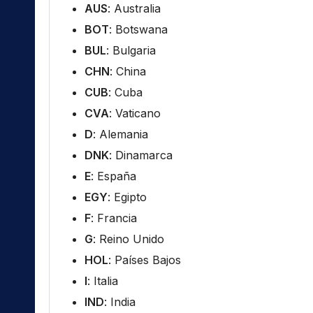
AUS
: Australia
BOT
: Botswana
BUL
: Bulgaria
CHN
: China
CUB
: Cuba
CVA
: Vaticano
D
: Alemania
DNK
: Dinamarca
E
: España
EGY
: Egipto
F
: Francia
G
: Reino Unido
HOL
: Países Bajos
I
: Italia
IND
: India