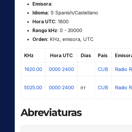
Emisora
:
Idioma
: S Spanish/Castellano
Hora UTC
: 1800
Rango kHz
: 0 - 30000
Orden
: KHz, emisora, UTC
KHz
Hora UTC
Días
País
Emisor
1620.00
0000
2400
CUB
Radio 
5025.00
0000
2400
irr
CUB
Radio 
Abreviaturas