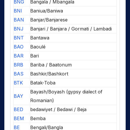
BNG
Bangala / Mbangala
BNI
Baniua/Baniwa
BAN
Banjar/Banjarese
BNJ
Banjari / Banjara / Gormati / Lambadi
BNT
Bantawa
BAO
Baoulé
BAR
Bari
BRB
Bariba / Baatonum
BAS
Bashkir/Bashkort
BTK
Batak-Toba
Bayash/Boyash (gypsy dialect of
BAY
Romanian)
BED
bedawiyet / Bedawi / Beja
BEM
Bemba
BE
Bengali/Bangla