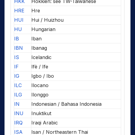
HKK
Hokkien: see TW-Taiwanese
HRE
Hre
HUI
Hui / Huizhou
HU
Hungarian
IB
Iban
IBN
Ibanag
IS
Icelandic
IF
Ifè / Ife
IG
Igbo / Ibo
ILC
Ilocano
ILG
Ilonggo
IN
Indonesian / Bahasa Indonesia
INU
Inuktikut
IRQ
Iraqi Arabic
ISA
Isan / Northeastern Thai