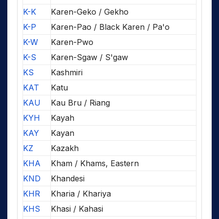
K-K
Karen-Geko / Gekho
K-P
Karen-Pao / Black Karen / Pa'o
K-W
Karen-Pwo
K-S
Karen-Sgaw / S'gaw
KS
Kashmiri
KAT
Katu
KAU
Kau Bru / Riang
KYH
Kayah
KAY
Kayan
KZ
Kazakh
KHA
Kham / Khams, Eastern
KND
Khandesi
KHR
Kharia / Khariya
KHS
Khasi / Kahasi