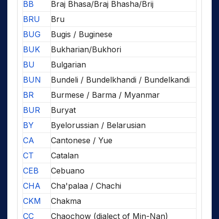
BB
Braj Bhasa/Braj Bhasha/Brij
BRU
Bru
BUG
Bugis / Buginese
BUK
Bukharian/Bukhori
BU
Bulgarian
BUN
Bundeli / Bundelkhandi / Bundelkandi
BR
Burmese / Barma / Myanmar
BUR
Buryat
BY
Byelorussian / Belarusian
CA
Cantonese / Yue
CT
Catalan
CEB
Cebuano
CHA
Cha'palaa / Chachi
CKM
Chakma
CC
Chaochow (dialect of Min-Nan)