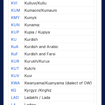
KVI
Kulluvi/Kullu
KUM
Kumaoni/Kumauni
KMY
Kumyk
KUN
Kunama:
KUP
Kupia / Kupiya
KU
Kurdish
KuA
Kurdish and Arabic
KuF
Kurdish and Farsi
KUR
Kurukh/Kurux
KUT
Kutchi
KUV
Kuvi
KWA
Kwanyama/Kuanyama (dialect of OW)
KG
Kyrgyz /Kirghiz
LAD
Ladakhi / Lada
LA
Ladino