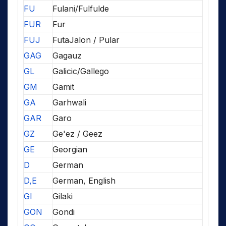
FU
Fulani/Fulfulde
FUR
Fur
FUJ
FutaJalon / Pular
GAG
Gagauz
GL
Galicic/Gallego
GM
Gamit
GA
Garhwali
GAR
Garo
GZ
Ge'ez / Geez
GE
Georgian
D
German
D,E
German, English
GI
Gilaki
GON
Gondi