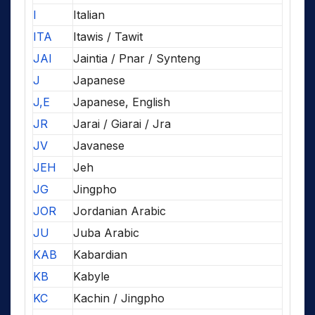
I
Italian
ITA
Itawis / Tawit
JAI
Jaintia / Pnar / Synteng
J
Japanese
J,E
Japanese, English
JR
Jarai / Giarai / Jra
JV
Javanese
JEH
Jeh
JG
Jingpho
JOR
Jordanian Arabic
JU
Juba Arabic
KAB
Kabardian
KB
Kabyle
KC
Kachin / Jingpho