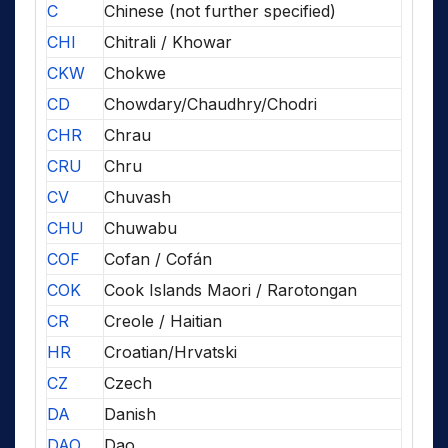
C
Chinese (not further specified)
CHI
Chitrali / Khowar
CKW
Chokwe
CD
Chowdary/Chaudhry/Chodri
CHR
Chrau
CRU
Chru
CV
Chuvash
CHU
Chuwabu
COF
Cofan / Cofán
COK
Cook Islands Maori / Rarotongan
CR
Creole / Haitian
HR
Croatian/Hrvatski
CZ
Czech
DA
Danish
DAO
Dao