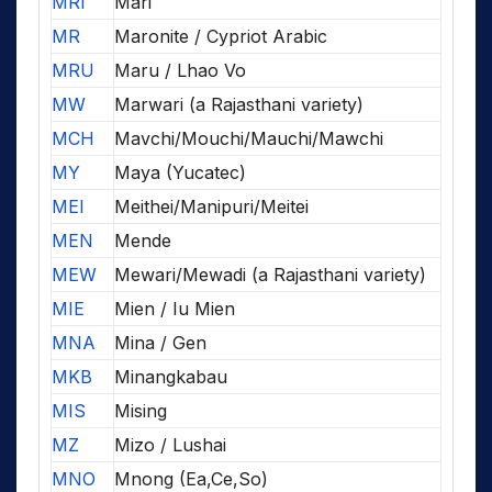
MRI
Mari
MR
Maronite / Cypriot Arabic
MRU
Maru / Lhao Vo
MW
Marwari (a Rajasthani variety)
MCH
Mavchi/Mouchi/Mauchi/Mawchi
MY
Maya (Yucatec)
MEI
Meithei/Manipuri/Meitei
MEN
Mende
MEW
Mewari/Mewadi (a Rajasthani variety)
MIE
Mien / Iu Mien
MNA
Mina / Gen
MKB
Minangkabau
MIS
Mising
MZ
Mizo / Lushai
MNO
Mnong (Ea,Ce,So)