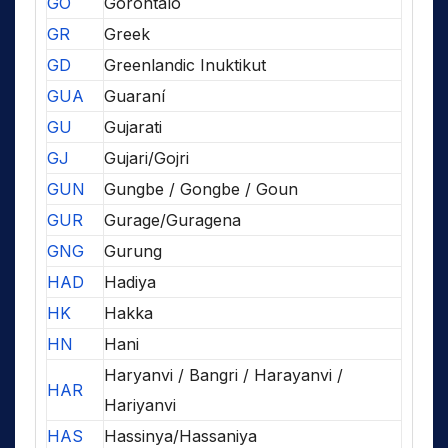
GO
Gorontalo
GR
Greek
GD
Greenlandic Inuktikut
GUA
Guaraní
GU
Gujarati
GJ
Gujari/Gojri
GUN
Gungbe / Gongbe / Goun
GUR
Gurage/Guragena
GNG
Gurung
HAD
Hadiya
HK
Hakka
HN
Hani
Haryanvi / Bangri / Harayanvi /
HAR
Hariyanvi
HAS
Hassinya/Hassaniya