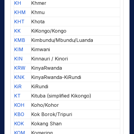
KH
Khmer
KHM
Khmu
KHT
Khota
KK
KiKongo/Kongo
KMB
Kimbundu/Mbundu/Luanda
KIM
Kimwani
KIN
Kinnauri / Kinori
KRW
KinyaRwanda
KNK
KinyaRwanda-KiRundi
KiR
KiRundi
KT
Kituba (simplified Kikongo)
KOH
Koho/Kohor
KBO
Kok Borok/Tripuri
KOK
Kokang Shan
KOM
Komering