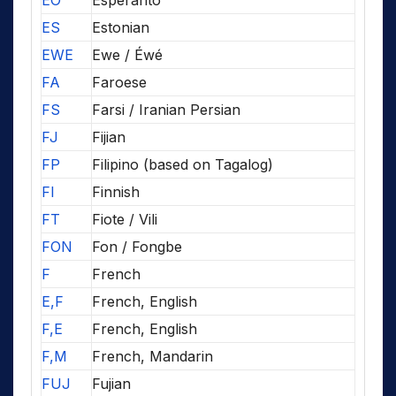
EO
Esperanto
ES
Estonian
EWE
Ewe / Éwé
FA
Faroese
FS
Farsi / Iranian Persian
FJ
Fijian
FP
Filipino (based on Tagalog)
FI
Finnish
FT
Fiote / Vili
FON
Fon / Fongbe
F
French
E,F
French, English
F,E
French, English
F,M
French, Mandarin
FUJ
Fujian