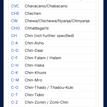
CVC
Chavacano/Chabacano
CHE
Chechen
CW
Chewa/Chichewa/Nyanja/Chinyanja
CHG
Chhattisgarhi
CH
Chin (not further specified)
C-A
Chin-Asho
C-D
Chin-Daai:
C-F
Chin-Falam / Halam
C-H
Chin-Haka
C-K
Chin-Khumi
C-M
Chin-Mro
C-O
Chin-Thado / Thadou-Kuki
C-T
Chin-Tidim
C-Z
Chin-Zomin / Zomi-Chin