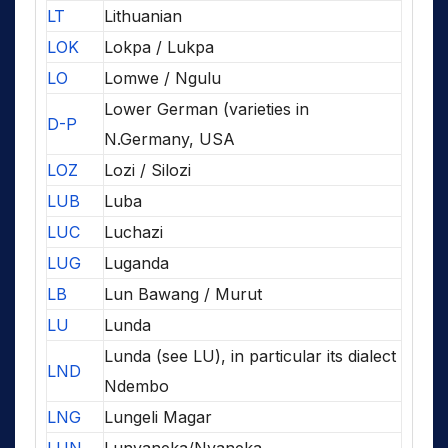
LT
Lithuanian
LOK
Lokpa / Lukpa
LO
Lomwe / Ngulu
Lower German (varieties in
D-P
N.Germany, USA
LOZ
Lozi / Silozi
LUB
Luba
LUC
Luchazi
LUG
Luganda
LB
Lun Bawang / Murut
LU
Lunda
Lunda (see LU), in particular its dialect
LND
Ndembo
LNG
Lungeli Magar