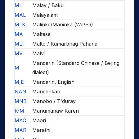
ML
Malay / Baku
MAL
Malayalam
MLK
Malinke/Maninka (We/Ea)
MA
Maltese
MLT
Malto / Kumarbhag Paharia
MV
Malvi
Mandarin (Standard Chinese / Beijing
M
dialect)
M,E
Mandarin, English
NAN
Mandenkan
MNB
Manobo / T'duray
K-M
Manumanaw Karen
MAO
Maori
MAR
Marathi