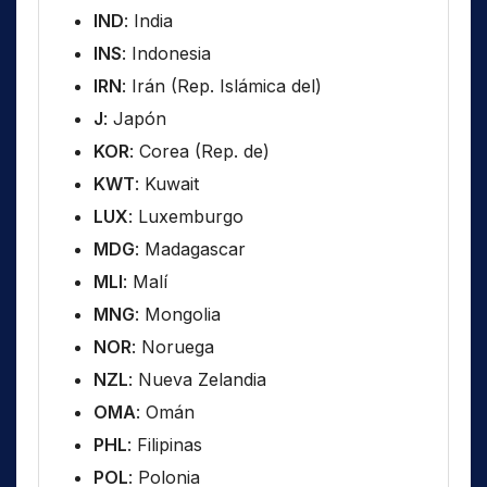
IND
: India
INS
: Indonesia
IRN
: Irán (Rep. Islámica del)
J
: Japón
KOR
: Corea (Rep. de)
KWT
: Kuwait
LUX
: Luxemburgo
MDG
: Madagascar
MLI
: Malí
MNG
: Mongolia
NOR
: Noruega
NZL
: Nueva Zelandia
OMA
: Omán
PHL
: Filipinas
POL
: Polonia