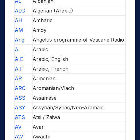
AL
Albanian
ALG
Algerian (Arabic)
AH
Amharic
AM
Amoy
Ang
Angelus programme of Vaticane Radio
A
Arabic
A,E
Arabic, English
A,F
Arabic, French
AR
Armenian
ARO
Aromanian/Vlach
ASS
Assamese
ASY
Assyrian/Syriac/Neo-Aramaic
ATS
Atsi / Zaiwa
AV
Avar
AW
Awadhi