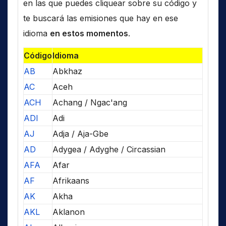
en las que puedes cliquear sobre su código y
te buscará las emisiones que hay en ese
idioma
en estos momentos
.
Código
Idioma
AB
Abkhaz
AC
Aceh
ACH
Achang / Ngac'ang
ADI
Adi
AJ
Adja / Aja-Gbe
AD
Adygea / Adyghe / Circassian
AFA
Afar
AF
Afrikaans
AK
Akha
AKL
Aklanon