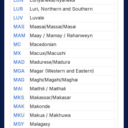
LUN
Lunyaneka/Nyaneka
LUR
Luri, Northern and Southern
LUV
Luvale
MAS
Maasai/Massai/Masai
MAM
Maay / Mamay / Rahanweyn
MC
Macedonian
MX
Macuxi/Macushi
MAD
Madurese/Madura
MGA
Magar (Western and Eastern)
MAG
Maghi/Magahi/Maghai
MAI
Maithili / Maithali
MKS
Makassar/Makasar
MAK
Makonde
MKU
Makua / Makhuwa
MSY
Malagasy