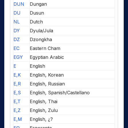
DUN
Dungan
DU
Dusun
NL
Dutch
DY
Dyula/Jula
DZ
Dzongkha
EC
Eastern Cham
EGY
Egyptian Arabic
E
English
E,K
English, Korean
E,R
English, Russian
E,S
English, Spanish/Castellano
E,T
English, Thai
E,Z
English, Zulu
E,M
English, ¿?