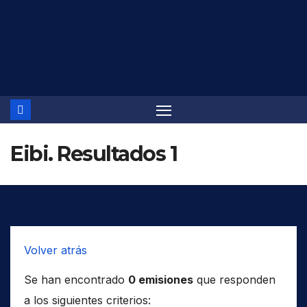
Saltar
al
contenido
Eibi. Resultados 1
Volver atrás
Se han encontrado
0 emisiones
que responden
a los siguientes criterios: