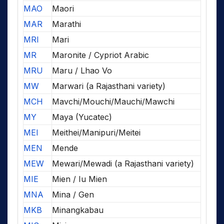
MAO
Maori
MAR
Marathi
MRI
Mari
MR
Maronite / Cypriot Arabic
MRU
Maru / Lhao Vo
MW
Marwari (a Rajasthani variety)
MCH
Mavchi/Mouchi/Mauchi/Mawchi
MY
Maya (Yucatec)
MEI
Meithei/Manipuri/Meitei
MEN
Mende
MEW
Mewari/Mewadi (a Rajasthani variety)
MIE
Mien / Iu Mien
MNA
Mina / Gen
MKB
Minangkabau