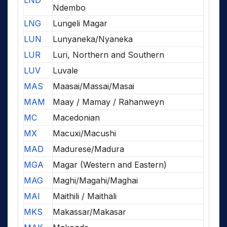
LND
Ndembo
LNG
Lungeli Magar
LUN
Lunyaneka/Nyaneka
LUR
Luri, Northern and Southern
LUV
Luvale
MAS
Maasai/Massai/Masai
MAM
Maay / Mamay / Rahanweyn
MC
Macedonian
MX
Macuxi/Macushi
MAD
Madurese/Madura
MGA
Magar (Western and Eastern)
MAG
Maghi/Magahi/Maghai
MAI
Maithili / Maithali
MKS
Makassar/Makasar