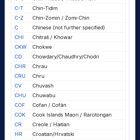
C-T
Chin-Tidim
C-Z
Chin-Zomin / Zomi-Chin
C
Chinese (not further specified)
CHI
Chitrali / Khowar
CKW
Chokwe
CD
Chowdary/Chaudhry/Chodri
CHR
Chrau
CRU
Chru
CV
Chuvash
CHU
Chuwabu
COF
Cofan / Cofán
COK
Cook Islands Maori / Rarotongan
CR
Creole / Haitian
HR
Croatian/Hrvatski