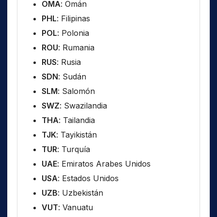
OMA
: Omán
PHL
: Filipinas
POL
: Polonia
ROU
: Rumania
RUS
: Rusia
SDN
: Sudán
SLM
: Salomón
SWZ
: Swazilandia
THA
: Tailandia
TJK
: Tayikistán
TUR
: Turquía
UAE
: Emiratos Arabes Unidos
USA
: Estados Unidos
UZB
: Uzbekistán
VUT
: Vanuatu