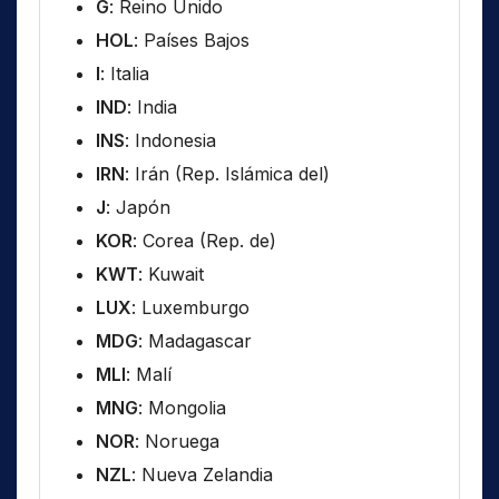
G
: Reino Unido
HOL
: Países Bajos
I
: Italia
IND
: India
INS
: Indonesia
IRN
: Irán (Rep. Islámica del)
J
: Japón
KOR
: Corea (Rep. de)
KWT
: Kuwait
LUX
: Luxemburgo
MDG
: Madagascar
MLI
: Malí
MNG
: Mongolia
NOR
: Noruega
NZL
: Nueva Zelandia