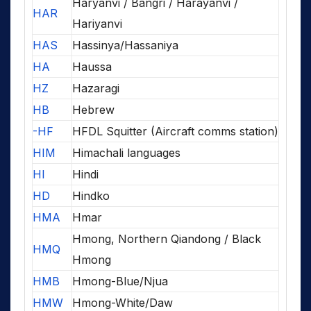
Haryanvi / Bangri / Harayanvi /
HAR
Hariyanvi
HAS
Hassinya/Hassaniya
HA
Haussa
HZ
Hazaragi
HB
Hebrew
-HF
HFDL Squitter (Aircraft comms station)
HIM
Himachali languages
HI
Hindi
HD
Hindko
HMA
Hmar
Hmong, Northern Qiandong / Black
HMQ
Hmong
HMB
Hmong-Blue/Njua
HMW
Hmong-White/Daw