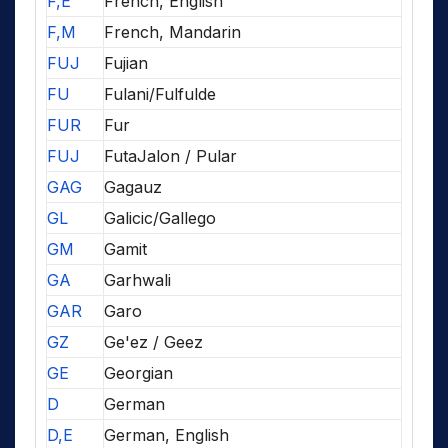
F,E
French, English
F,M
French, Mandarin
FUJ
Fujian
FU
Fulani/Fulfulde
FUR
Fur
FUJ
FutaJalon / Pular
GAG
Gagauz
GL
Galicic/Gallego
GM
Gamit
GA
Garhwali
GAR
Garo
GZ
Ge'ez / Geez
GE
Georgian
D
German
D,E
German, English