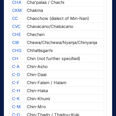
CHA
Cha'palaa / Chachi
CKM
Chakma
CC
Chaochow (dialect of Min-Nan)
CVC
Chavacano/Chabacano
CHE
Chechen
CW
Chewa/Chichewa/Nyanja/Chinyanja
CHG
Chhattisgarhi
CH
Chin (not further specified)
C-A
Chin-Asho
C-D
Chin-Daai:
C-F
Chin-Falam / Halam
C-H
Chin-Haka
C-K
Chin-Khumi
C-M
Chin-Mro
C-O
Chin-Thado / Thadou-Kuki