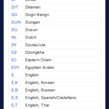
DIT
Ditamari
DO
Dogri-Kangri
DUN
Dungan
DU
Dusun
NL
Dutch
DY
Dyula/Jula
DZ
Dzongkha
EC
Eastern Cham
EGY
Egyptian Arabic
E
English
E,K
English, Korean
E,R
English, Russian
E,S
English, Spanish/Castellano
E,T
English, Thai