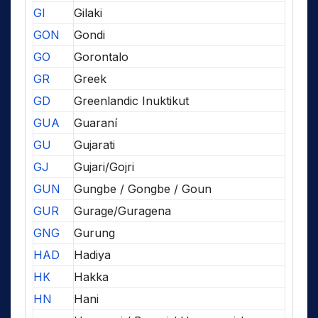
GI
Gilaki
GON
Gondi
GO
Gorontalo
GR
Greek
GD
Greenlandic Inuktikut
GUA
Guaraní
GU
Gujarati
GJ
Gujari/Gojri
GUN
Gungbe / Gongbe / Goun
GUR
Gurage/Guragena
GNG
Gurung
HAD
Hadiya
HK
Hakka
HN
Hani