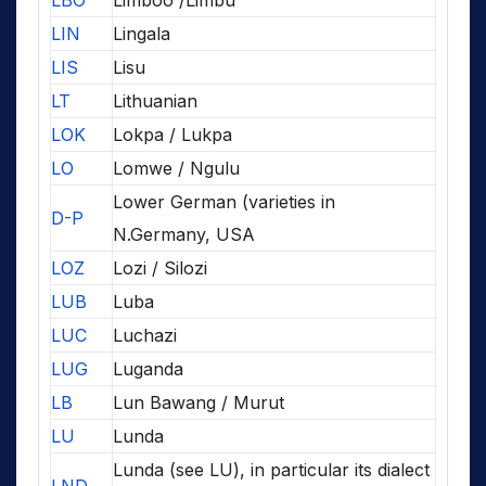
LBO
Limboo /Limbu
LIN
Lingala
LIS
Lisu
LT
Lithuanian
LOK
Lokpa / Lukpa
LO
Lomwe / Ngulu
Lower German (varieties in
D-P
N.Germany, USA
LOZ
Lozi / Silozi
LUB
Luba
LUC
Luchazi
LUG
Luganda
LB
Lun Bawang / Murut
LU
Lunda
Lunda (see LU), in particular its dialect