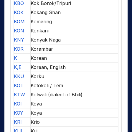
KBO
Kok Borok/Tripuri
KOK
Kokang Shan
KOM
Komering
KON
Konkani
KNY
Konyak Naga
KOR
Korambar
K
Korean
K,E
Korean, English
KKU
Korku
KOT
Kotokoli / Tem
KTW
Kotwali (dialect of Bhili)
KOI
Koya
KOY
Koya
KRI
Krio
KUI
Kui