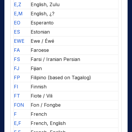
E,Z
English, Zulu
E,M
English, ¿?
EO
Esperanto
ES
Estonian
EWE
Ewe / Éwé
FA
Faroese
FS
Farsi / Iranian Persian
FJ
Fijian
FP
Filipino (based on Tagalog)
FI
Finnish
FT
Fiote / Vili
FON
Fon / Fongbe
F
French
E,F
French, English