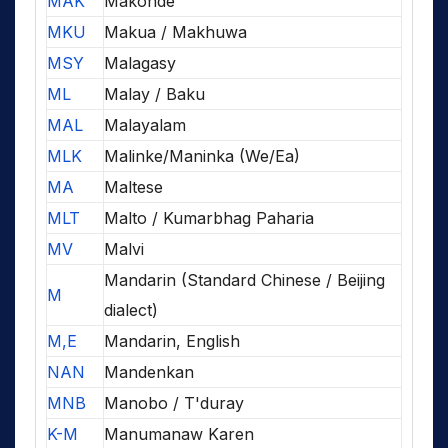
MAK
Makonde
MKU
Makua / Makhuwa
MSY
Malagasy
ML
Malay / Baku
MAL
Malayalam
MLK
Malinke/Maninka (We/Ea)
MA
Maltese
MLT
Malto / Kumarbhag Paharia
MV
Malvi
Mandarin (Standard Chinese / Beijing
M
dialect)
M,E
Mandarin, English
NAN
Mandenkan
MNB
Manobo / T'duray
K-M
Manumanaw Karen