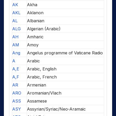
AK
Akha
AKL
Aklanon
AL
Albanian
ALG
Algerian (Arabic)
AH
Amharic
AM
Amoy
Ang
Angelus programme of Vaticane Radio
A
Arabic
A,E
Arabic, English
A,F
Arabic, French
AR
Armenian
ARO
Aromanian/Vlach
ASS
Assamese
ASY
Assyrian/Syriac/Neo-Aramaic