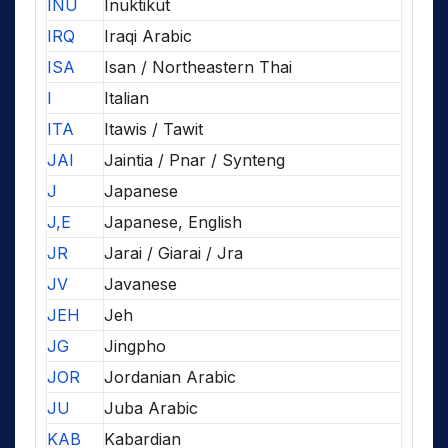
INU
Inuktikut
IRQ
Iraqi Arabic
ISA
Isan / Northeastern Thai
I
Italian
ITA
Itawis / Tawit
JAI
Jaintia / Pnar / Synteng
J
Japanese
J,E
Japanese, English
JR
Jarai / Giarai / Jra
JV
Javanese
JEH
Jeh
JG
Jingpho
JOR
Jordanian Arabic
JU
Juba Arabic
KAB
Kabardian