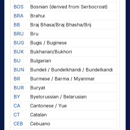
BOS
Bosnian (derived from Serbocroat)
BRA
Brahui
BB
Braj Bhasa/Braj Bhasha/Brij
BRU
Bru
BUG
Bugis / Buginese
BUK
Bukharian/Bukhori
BU
Bulgarian
BUN
Bundeli / Bundelkhandi / Bundelkandi
BR
Burmese / Barma / Myanmar
BUR
Buryat
BY
Byelorussian / Belarusian
CA
Cantonese / Yue
CT
Catalan
CEB
Cebuano