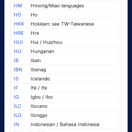
HM
Hmong/Miao languages
HO
Ho
HKK
Hokkien: see TW-Taiwanese
HRE
Hre
HUI
Hui / Huizhou
HU
Hungarian
IB
Iban
IBN
Ibanag
IS
Icelandic
IF
Ifè / Ife
IG
Igbo / Ibo
ILC
Ilocano
ILG
Ilonggo
IN
Indonesian / Bahasa Indonesia