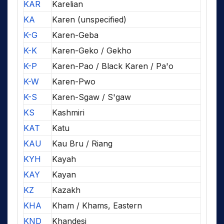
KAR
Karelian
KA
Karen (unspecified)
K-G
Karen-Geba
K-K
Karen-Geko / Gekho
K-P
Karen-Pao / Black Karen / Pa'o
K-W
Karen-Pwo
K-S
Karen-Sgaw / S'gaw
KS
Kashmiri
KAT
Katu
KAU
Kau Bru / Riang
KYH
Kayah
KAY
Kayan
KZ
Kazakh
KHA
Kham / Khams, Eastern
KND
Khandesi