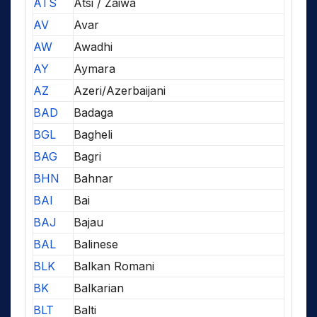
ATS
Atsi / Zaiwa
AV
Avar
AW
Awadhi
AY
Aymara
AZ
Azeri/Azerbaijani
BAD
Badaga
BGL
Bagheli
BAG
Bagri
BHN
Bahnar
BAI
Bai
BAJ
Bajau
BAL
Balinese
BLK
Balkan Romani
BK
Balkarian
BLT
Balti