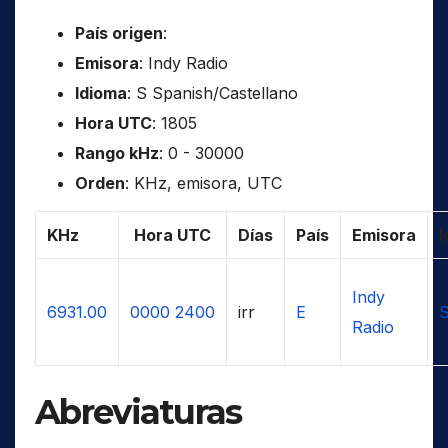
País origen
:
Emisora
: Indy Radio
Idioma
: S Spanish/Castellano
Hora UTC
: 1805
Rango kHz
: 0 - 30000
Orden
: KHz, emisora, UTC
KHz
Hora UTC
Días
País
Emisora
I
Indy
6931.00
0000
2400
irr
E
S
Radio
Abreviaturas