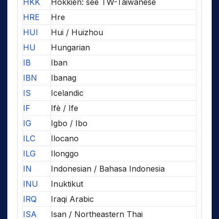
HKK
Hokkien: see TW-Taiwanese
HRE
Hre
HUI
Hui / Huizhou
HU
Hungarian
IB
Iban
IBN
Ibanag
IS
Icelandic
IF
Ifè / Ife
IG
Igbo / Ibo
ILC
Ilocano
ILG
Ilonggo
IN
Indonesian / Bahasa Indonesia
INU
Inuktikut
IRQ
Iraqi Arabic
ISA
Isan / Northeastern Thai