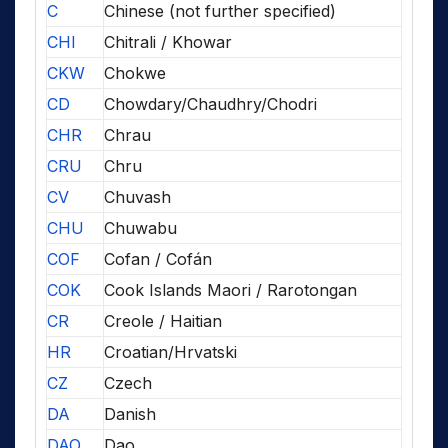
C
Chinese (not further specified)
CHI
Chitrali / Khowar
CKW
Chokwe
CD
Chowdary/Chaudhry/Chodri
CHR
Chrau
CRU
Chru
CV
Chuvash
CHU
Chuwabu
COF
Cofan / Cofán
COK
Cook Islands Maori / Rarotongan
CR
Creole / Haitian
HR
Croatian/Hrvatski
CZ
Czech
DA
Danish
DAO
Dao