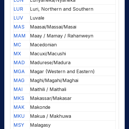
LUN
Lunyaneka/Nyaneka
LUR
Luri, Northern and Southern
LUV
Luvale
MAS
Maasai/Massai/Masai
MAM
Maay / Mamay / Rahanweyn
MC
Macedonian
MX
Macuxi/Macushi
MAD
Madurese/Madura
MGA
Magar (Western and Eastern)
MAG
Maghi/Magahi/Maghai
MAI
Maithili / Maithali
MKS
Makassar/Makasar
MAK
Makonde
MKU
Makua / Makhuwa
MSY
Malagasy