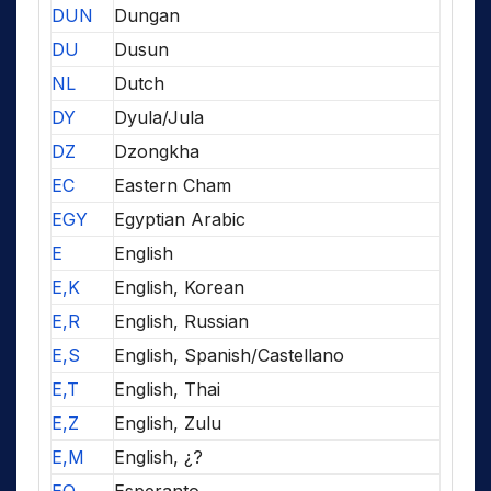
DUN
Dungan
DU
Dusun
NL
Dutch
DY
Dyula/Jula
DZ
Dzongkha
EC
Eastern Cham
EGY
Egyptian Arabic
E
English
E,K
English, Korean
E,R
English, Russian
E,S
English, Spanish/Castellano
E,T
English, Thai
E,Z
English, Zulu
E,M
English, ¿?