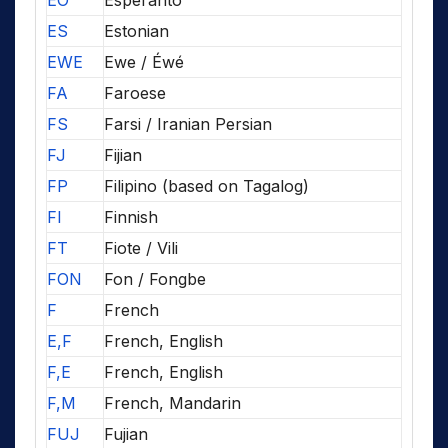
EO
Esperanto
ES
Estonian
EWE
Ewe / Éwé
FA
Faroese
FS
Farsi / Iranian Persian
FJ
Fijian
FP
Filipino (based on Tagalog)
FI
Finnish
FT
Fiote / Vili
FON
Fon / Fongbe
F
French
E,F
French, English
F,E
French, English
F,M
French, Mandarin
FUJ
Fujian