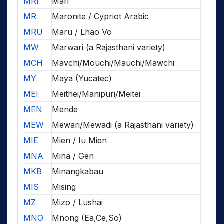
MRI
Mari
MR
Maronite / Cypriot Arabic
MRU
Maru / Lhao Vo
MW
Marwari (a Rajasthani variety)
MCH
Mavchi/Mouchi/Mauchi/Mawchi
MY
Maya (Yucatec)
MEI
Meithei/Manipuri/Meitei
MEN
Mende
MEW
Mewari/Mewadi (a Rajasthani variety)
MIE
Mien / Iu Mien
MNA
Mina / Gen
MKB
Minangkabau
MIS
Mising
MZ
Mizo / Lushai
MNO
Mnong (Ea,Ce,So)