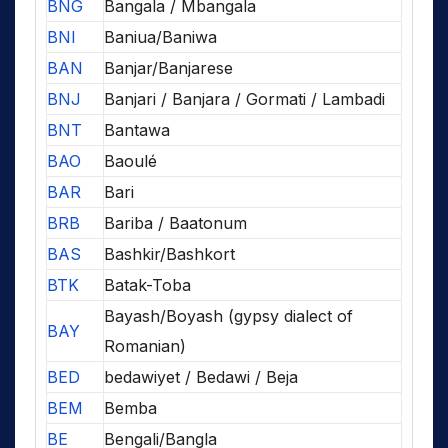
BNG
Bangala / Mbangala
BNI
Baniua/Baniwa
BAN
Banjar/Banjarese
BNJ
Banjari / Banjara / Gormati / Lambadi
BNT
Bantawa
BAO
Baoulé
BAR
Bari
BRB
Bariba / Baatonum
BAS
Bashkir/Bashkort
BTK
Batak-Toba
Bayash/Boyash (gypsy dialect of
BAY
Romanian)
BED
bedawiyet / Bedawi / Beja
BEM
Bemba
BE
Bengali/Bangla