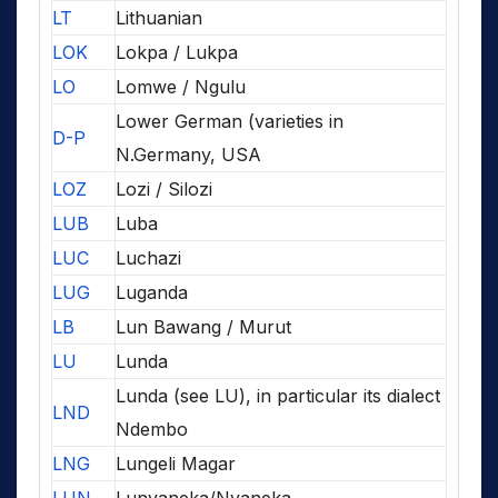
LT
Lithuanian
LOK
Lokpa / Lukpa
LO
Lomwe / Ngulu
Lower German (varieties in
D-P
N.Germany, USA
LOZ
Lozi / Silozi
LUB
Luba
LUC
Luchazi
LUG
Luganda
LB
Lun Bawang / Murut
LU
Lunda
Lunda (see LU), in particular its dialect
LND
Ndembo
LNG
Lungeli Magar