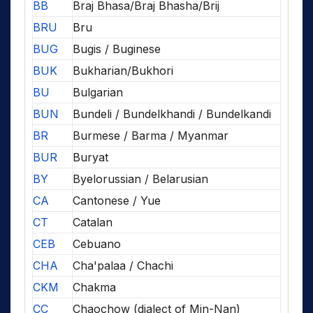
BB
Braj Bhasa/Braj Bhasha/Brij
BRU
Bru
BUG
Bugis / Buginese
BUK
Bukharian/Bukhori
BU
Bulgarian
BUN
Bundeli / Bundelkhandi / Bundelkandi
BR
Burmese / Barma / Myanmar
BUR
Buryat
BY
Byelorussian / Belarusian
CA
Cantonese / Yue
CT
Catalan
CEB
Cebuano
CHA
Cha'palaa / Chachi
CKM
Chakma
CC
Chaochow (dialect of Min-Nan)