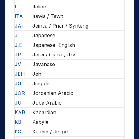
I
Italian
ITA
Itawis / Tawit
JAI
Jaintia / Pnar / Synteng
J
Japanese
J,E
Japanese, English
JR
Jarai / Giarai / Jra
JV
Javanese
JEH
Jeh
JG
Jingpho
JOR
Jordanian Arabic
JU
Juba Arabic
KAB
Kabardian
KB
Kabyle
KC
Kachin / Jingpho