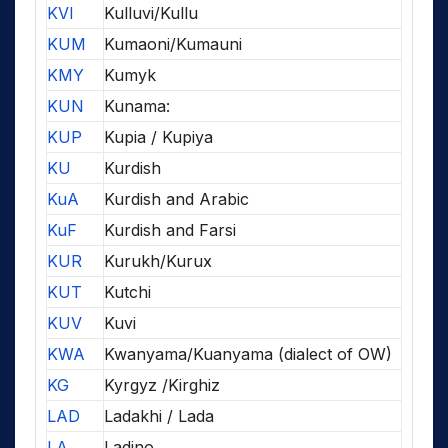
KVI
Kulluvi/Kullu
KUM
Kumaoni/Kumauni
KMY
Kumyk
KUN
Kunama:
KUP
Kupia / Kupiya
KU
Kurdish
KuA
Kurdish and Arabic
KuF
Kurdish and Farsi
KUR
Kurukh/Kurux
KUT
Kutchi
KUV
Kuvi
KWA
Kwanyama/Kuanyama (dialect of OW)
KG
Kyrgyz /Kirghiz
LAD
Ladakhi / Lada
LA
Ladino