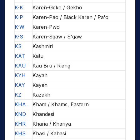
K-K
Karen-Geko / Gekho
K-P
Karen-Pao / Black Karen / Pa'o
K-W
Karen-Pwo
K-S
Karen-Sgaw / S'gaw
KS
Kashmiri
KAT
Katu
KAU
Kau Bru / Riang
KYH
Kayah
KAY
Kayan
KZ
Kazakh
KHA
Kham / Khams, Eastern
KND
Khandesi
KHR
Kharia / Khariya
KHS
Khasi / Kahasi