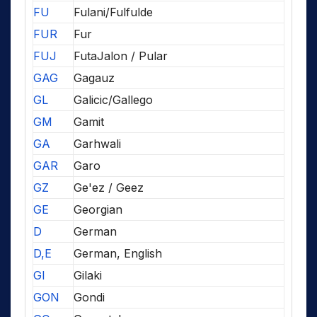
FU
Fulani/Fulfulde
FUR
Fur
FUJ
FutaJalon / Pular
GAG
Gagauz
GL
Galicic/Gallego
GM
Gamit
GA
Garhwali
GAR
Garo
GZ
Ge'ez / Geez
GE
Georgian
D
German
D,E
German, English
GI
Gilaki
GON
Gondi