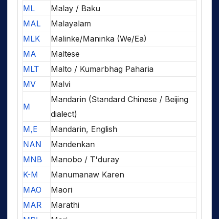
ML
Malay / Baku
MAL
Malayalam
MLK
Malinke/Maninka (We/Ea)
MA
Maltese
MLT
Malto / Kumarbhag Paharia
MV
Malvi
Mandarin (Standard Chinese / Beijing
M
dialect)
M,E
Mandarin, English
NAN
Mandenkan
MNB
Manobo / T'duray
K-M
Manumanaw Karen
MAO
Maori
MAR
Marathi