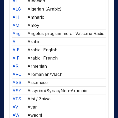
AL
Albanian
ALG
Algerian (Arabic)
AH
Amharic
AM
Amoy
Ang
Angelus programme of Vaticane Radio
A
Arabic
A,E
Arabic, English
A,F
Arabic, French
AR
Armenian
ARO
Aromanian/Vlach
ASS
Assamese
ASY
Assyrian/Syriac/Neo-Aramaic
ATS
Atsi / Zaiwa
AV
Avar
AW
Awadhi