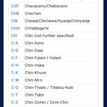
CVC
Chavacano/Chabacano
CHE
Chechen
CW
Chewa/Chichewa/Nyanja/Chinyanja
CHG
Chhattisgarhi
CH
Chin (not further specified)
C-A
Chin-Asho
C-D
Chin-Daai:
C-F
Chin-Falam / Halam
C-H
Chin-Haka
C-K
Chin-Khumi
C-M
Chin-Mro
C-O
Chin-Thado / Thadou-Kuki
C-T
Chin-Tidim
C-Z
Chin-Zomin / Zomi-Chin