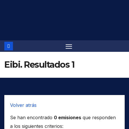
Saltar
al
contenido
Eibi. Resultados 1
Volver atrás
Se han encontrado
0 emisiones
que responden
a los siguientes criterios: