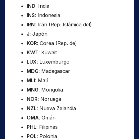
IND
: India
INS
: Indonesia
IRN
: Irán (Rep. Islámica del)
J
: Japón
KOR
: Corea (Rep. de)
KWT
: Kuwait
LUX
: Luxemburgo
MDG
: Madagascar
MLI
: Malí
MNG
: Mongolia
NOR
: Noruega
NZL
: Nueva Zelandia
OMA
: Omán
PHL
: Filipinas
POL
: Polonia