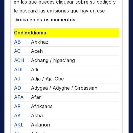
en las que puedes cliquear sobre su código y
te buscará las emisiones que hay en ese
idioma
en estos momentos
.
Código
Idioma
AB
Abkhaz
AC
Aceh
ACH
Achang / Ngac'ang
ADI
Adi
AJ
Adja / Aja-Gbe
AD
Adygea / Adyghe / Circassian
AFA
Afar
AF
Afrikaans
AK
Akha
AKL
Aklanon