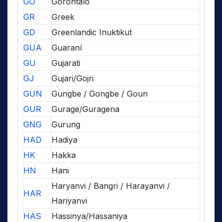
GO
Gorontalo
GR
Greek
GD
Greenlandic Inuktikut
GUA
Guaraní
GU
Gujarati
GJ
Gujari/Gojri
GUN
Gungbe / Gongbe / Goun
GUR
Gurage/Guragena
GNG
Gurung
HAD
Hadiya
HK
Hakka
HN
Hani
Haryanvi / Bangri / Harayanvi /
HAR
Hariyanvi
HAS
Hassinya/Hassaniya