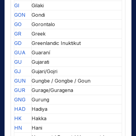
GI
Gilaki
GON
Gondi
GO
Gorontalo
GR
Greek
GD
Greenlandic Inuktikut
GUA
Guaraní
GU
Gujarati
GJ
Gujari/Gojri
GUN
Gungbe / Gongbe / Goun
GUR
Gurage/Guragena
GNG
Gurung
HAD
Hadiya
HK
Hakka
HN
Hani