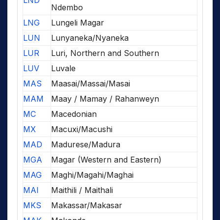
LND
Ndembo
LNG
Lungeli Magar
LUN
Lunyaneka/Nyaneka
LUR
Luri, Northern and Southern
LUV
Luvale
MAS
Maasai/Massai/Masai
MAM
Maay / Mamay / Rahanweyn
MC
Macedonian
MX
Macuxi/Macushi
MAD
Madurese/Madura
MGA
Magar (Western and Eastern)
MAG
Maghi/Magahi/Maghai
MAI
Maithili / Maithali
MKS
Makassar/Makasar