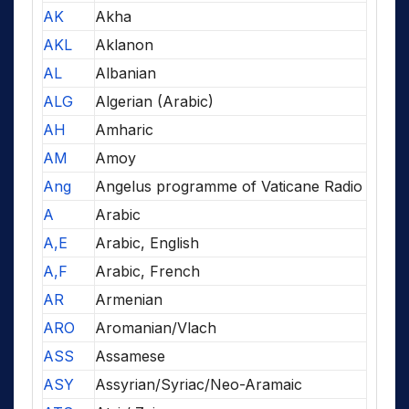
AK
Akha
AKL
Aklanon
AL
Albanian
ALG
Algerian (Arabic)
AH
Amharic
AM
Amoy
Ang
Angelus programme of Vaticane Radio
A
Arabic
A,E
Arabic, English
A,F
Arabic, French
AR
Armenian
ARO
Aromanian/Vlach
ASS
Assamese
ASY
Assyrian/Syriac/Neo-Aramaic