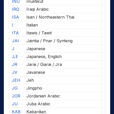
INU
Inuktikut
IRQ
Iraqi Arabic
ISA
Isan / Northeastern Thai
I
Italian
ITA
Itawis / Tawit
JAI
Jaintia / Pnar / Synteng
J
Japanese
J,E
Japanese, English
JR
Jarai / Giarai / Jra
JV
Javanese
JEH
Jeh
JG
Jingpho
JOR
Jordanian Arabic
JU
Juba Arabic
KAB
Kabardian