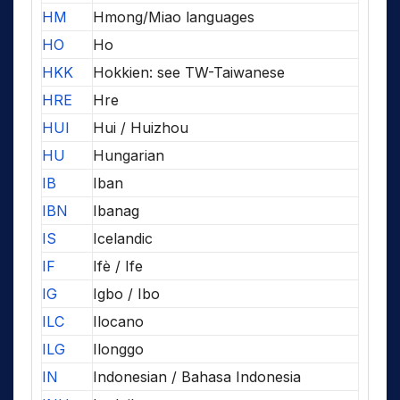
HM
Hmong/Miao languages
HO
Ho
HKK
Hokkien: see TW-Taiwanese
HRE
Hre
HUI
Hui / Huizhou
HU
Hungarian
IB
Iban
IBN
Ibanag
IS
Icelandic
IF
Ifè / Ife
IG
Igbo / Ibo
ILC
Ilocano
ILG
Ilonggo
IN
Indonesian / Bahasa Indonesia