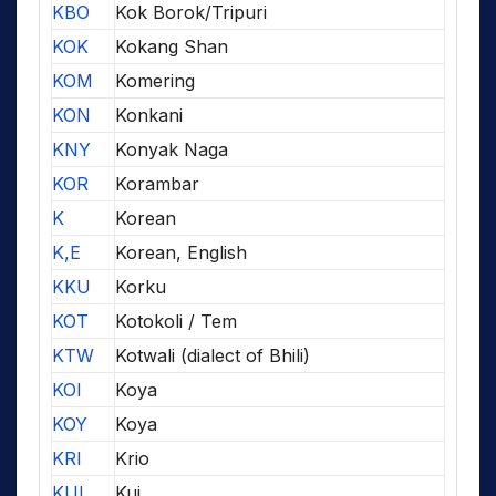
KBO
Kok Borok/Tripuri
KOK
Kokang Shan
KOM
Komering
KON
Konkani
KNY
Konyak Naga
KOR
Korambar
K
Korean
K,E
Korean, English
KKU
Korku
KOT
Kotokoli / Tem
KTW
Kotwali (dialect of Bhili)
KOI
Koya
KOY
Koya
KRI
Krio
KUI
Kui