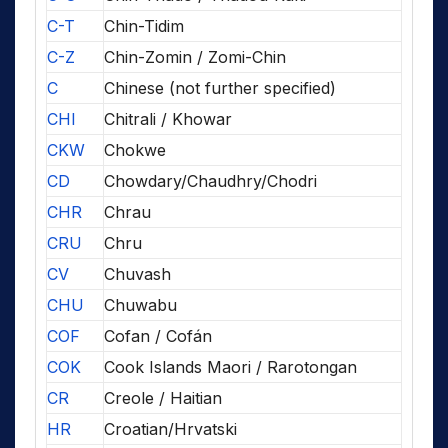
C-T
Chin-Tidim
C-Z
Chin-Zomin / Zomi-Chin
C
Chinese (not further specified)
CHI
Chitrali / Khowar
CKW
Chokwe
CD
Chowdary/Chaudhry/Chodri
CHR
Chrau
CRU
Chru
CV
Chuvash
CHU
Chuwabu
COF
Cofan / Cofán
COK
Cook Islands Maori / Rarotongan
CR
Creole / Haitian
HR
Croatian/Hrvatski