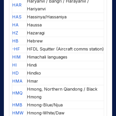
Haryanvi / Bangri / Harayanvi /
HAR
Hariyanvi
HAS
Hassinya/Hassaniya
HA
Haussa
HZ
Hazaragi
HB
Hebrew
-HF
HFDL Squitter (Aircraft comms station)
HIM
Himachali languages
HI
Hindi
HD
Hindko
HMA
Hmar
Hmong, Northern Qiandong / Black
HMQ
Hmong
HMB
Hmong-Blue/Njua
HMW
Hmong-White/Daw