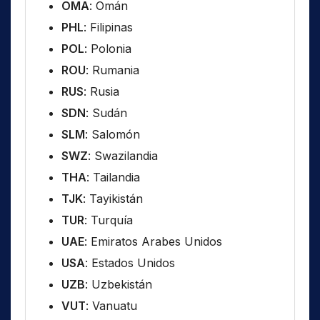
OMA
: Omán
PHL
: Filipinas
POL
: Polonia
ROU
: Rumania
RUS
: Rusia
SDN
: Sudán
SLM
: Salomón
SWZ
: Swazilandia
THA
: Tailandia
TJK
: Tayikistán
TUR
: Turquía
UAE
: Emiratos Arabes Unidos
USA
: Estados Unidos
UZB
: Uzbekistán
VUT
: Vanuatu