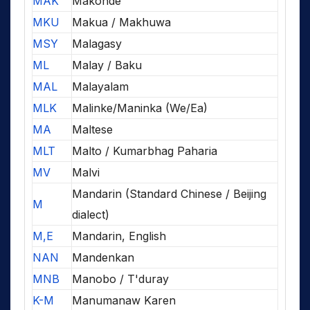
MAK
Makonde
MKU
Makua / Makhuwa
MSY
Malagasy
ML
Malay / Baku
MAL
Malayalam
MLK
Malinke/Maninka (We/Ea)
MA
Maltese
MLT
Malto / Kumarbhag Paharia
MV
Malvi
Mandarin (Standard Chinese / Beijing
M
dialect)
M,E
Mandarin, English
NAN
Mandenkan
MNB
Manobo / T'duray
K-M
Manumanaw Karen