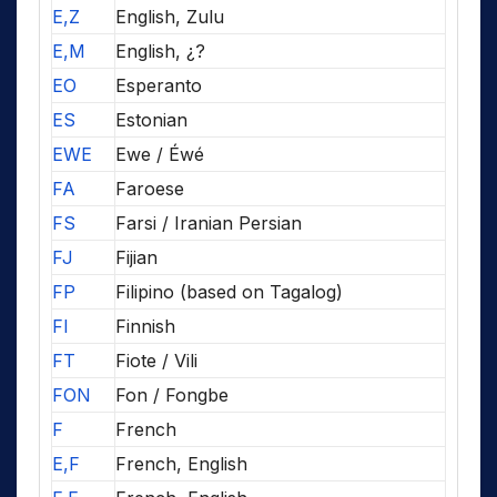
E,Z
English, Zulu
E,M
English, ¿?
EO
Esperanto
ES
Estonian
EWE
Ewe / Éwé
FA
Faroese
FS
Farsi / Iranian Persian
FJ
Fijian
FP
Filipino (based on Tagalog)
FI
Finnish
FT
Fiote / Vili
FON
Fon / Fongbe
F
French
E,F
French, English