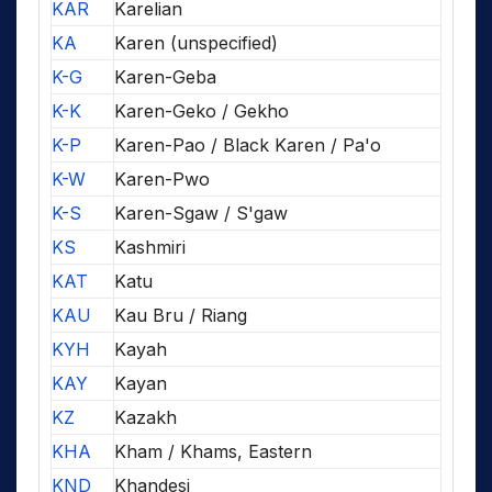
KAR
Karelian
KA
Karen (unspecified)
K-G
Karen-Geba
K-K
Karen-Geko / Gekho
K-P
Karen-Pao / Black Karen / Pa'o
K-W
Karen-Pwo
K-S
Karen-Sgaw / S'gaw
KS
Kashmiri
KAT
Katu
KAU
Kau Bru / Riang
KYH
Kayah
KAY
Kayan
KZ
Kazakh
KHA
Kham / Khams, Eastern
KND
Khandesi