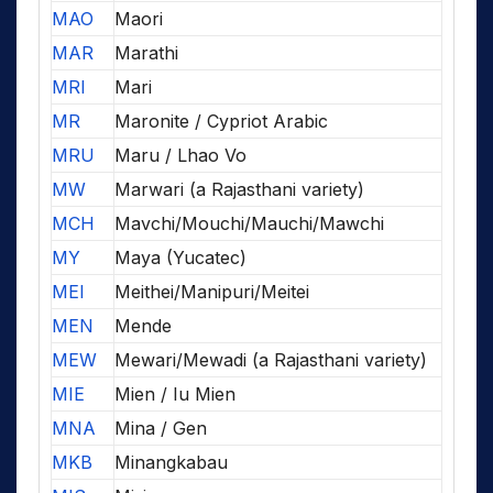
MAO
Maori
MAR
Marathi
MRI
Mari
MR
Maronite / Cypriot Arabic
MRU
Maru / Lhao Vo
MW
Marwari (a Rajasthani variety)
MCH
Mavchi/Mouchi/Mauchi/Mawchi
MY
Maya (Yucatec)
MEI
Meithei/Manipuri/Meitei
MEN
Mende
MEW
Mewari/Mewadi (a Rajasthani variety)
MIE
Mien / Iu Mien
MNA
Mina / Gen
MKB
Minangkabau