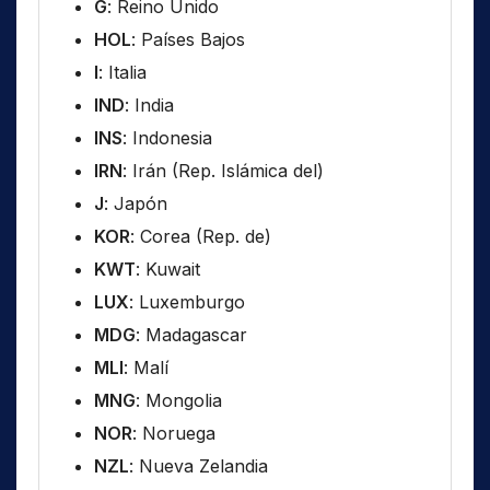
G
: Reino Unido
HOL
: Países Bajos
I
: Italia
IND
: India
INS
: Indonesia
IRN
: Irán (Rep. Islámica del)
J
: Japón
KOR
: Corea (Rep. de)
KWT
: Kuwait
LUX
: Luxemburgo
MDG
: Madagascar
MLI
: Malí
MNG
: Mongolia
NOR
: Noruega
NZL
: Nueva Zelandia