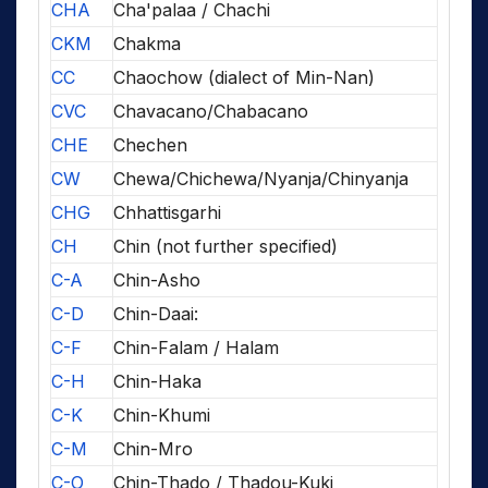
CHA
Cha'palaa / Chachi
CKM
Chakma
CC
Chaochow (dialect of Min-Nan)
CVC
Chavacano/Chabacano
CHE
Chechen
CW
Chewa/Chichewa/Nyanja/Chinyanja
CHG
Chhattisgarhi
CH
Chin (not further specified)
C-A
Chin-Asho
C-D
Chin-Daai:
C-F
Chin-Falam / Halam
C-H
Chin-Haka
C-K
Chin-Khumi
C-M
Chin-Mro
C-O
Chin-Thado / Thadou-Kuki