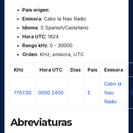
País origen
:
Emisora
: Cabo la Nao Radio
Idioma
: S Spanish/Castellano
Hora UTC
: 1824
Rango kHz
: 0 - 30000
Orden
: KHz, emisora, UTC
KHz
Hora UTC
Días
País
Emisora
I
Cabo la
1767.00
0000
2400
E
Nao
S
Radio
Abreviaturas