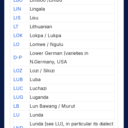
LBO
Limboo /Limbu
LIN
Lingala
LIS
Lisu
LT
Lithuanian
LOK
Lokpa / Lukpa
LO
Lomwe / Ngulu
Lower German (varieties in
D-P
N.Germany, USA
LOZ
Lozi / Silozi
LUB
Luba
LUC
Luchazi
LUG
Luganda
LB
Lun Bawang / Murut
LU
Lunda
Lunda (see LU), in particular its dialect