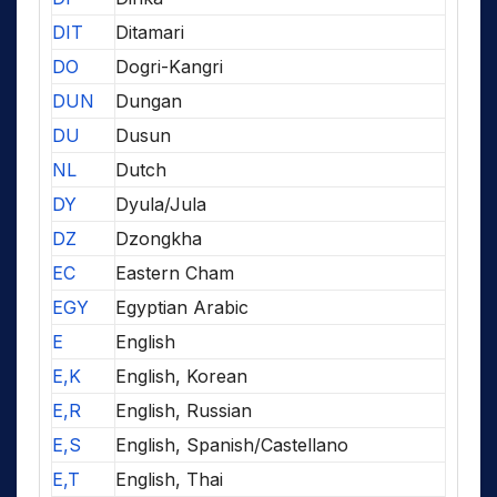
DIT
Ditamari
DO
Dogri-Kangri
DUN
Dungan
DU
Dusun
NL
Dutch
DY
Dyula/Jula
DZ
Dzongkha
EC
Eastern Cham
EGY
Egyptian Arabic
E
English
E,K
English, Korean
E,R
English, Russian
E,S
English, Spanish/Castellano
E,T
English, Thai