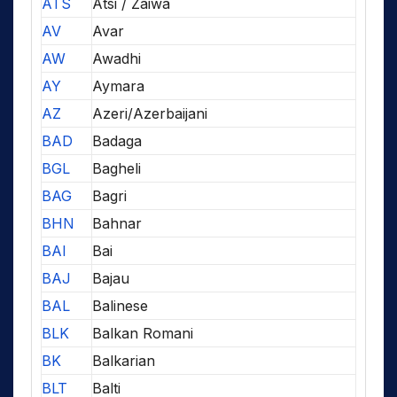
ATS
Atsi / Zaiwa
AV
Avar
AW
Awadhi
AY
Aymara
AZ
Azeri/Azerbaijani
BAD
Badaga
BGL
Bagheli
BAG
Bagri
BHN
Bahnar
BAI
Bai
BAJ
Bajau
BAL
Balinese
BLK
Balkan Romani
BK
Balkarian
BLT
Balti