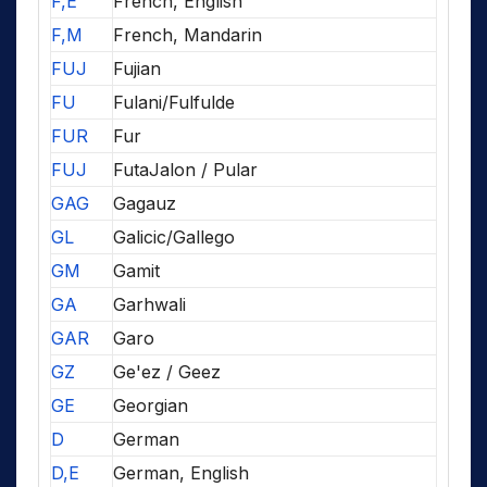
F,E
French, English
F,M
French, Mandarin
FUJ
Fujian
FU
Fulani/Fulfulde
FUR
Fur
FUJ
FutaJalon / Pular
GAG
Gagauz
GL
Galicic/Gallego
GM
Gamit
GA
Garhwali
GAR
Garo
GZ
Ge'ez / Geez
GE
Georgian
D
German
D,E
German, English