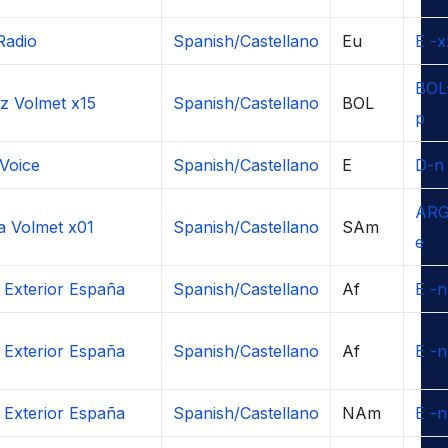
Radio
Spanish/Castellano
Eu
E -x
BOL
z Volmet x15
Spanish/Castellano
BOL
p
 Voice
Spanish/Castellano
E
D-n
ARG
a Volmet x01
Spanish/Castellano
SAm
e
 Exterior España
Spanish/Castellano
Af
E -n
 Exterior España
Spanish/Castellano
Af
E -n
 Exterior España
Spanish/Castellano
NAm
E -n