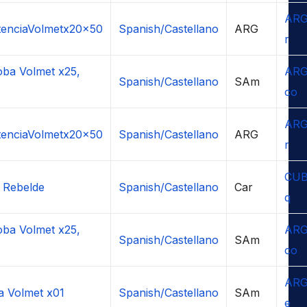
ARG
tenciaVolmetx20x50
Spanish/Castellano
ARG
r
ba Volmet x25,
ARG
Spanish/Castellano
SAm
co
ARG
tenciaVolmetx20x50
Spanish/Castellano
ARG
r
CUB
 Rebelde
Spanish/Castellano
Car
q
ba Volmet x25,
ARG
Spanish/Castellano
SAm
co
ARG
a Volmet x01
Spanish/Castellano
SAm
e