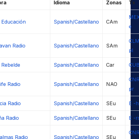
ora
Idioma
Zonas
Tx
MEX
 Educación
Spanish/Castellano
CAm
e
CLM
avan Radio
Spanish/Castellano
SAm
pl
 Rebelde
Spanish/Castellano
Car
CU
CNR
ife Radio
Spanish/Castellano
NAO
pr
cia Radio
Spanish/Castellano
SEu
E -h
ña Radio
Spanish/Castellano
SEu
E -r
CNR
almas Radio
Spanish/Castellano
SEu