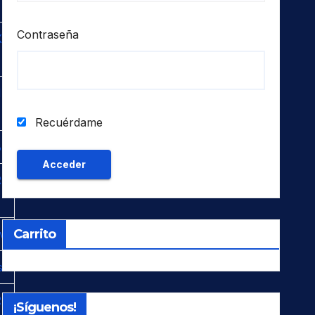
Contraseña
-
-
Recuérdame
B
-
Carrito
v
s
-
¡Síguenos!