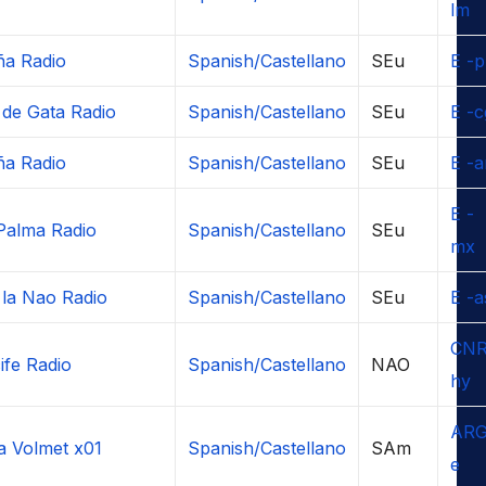
lm
ña Radio
Spanish/Castellano
SEu
E -p
de Gata Radio
Spanish/Castellano
SEu
E -c
ña Radio
Spanish/Castellano
SEu
E -a
E -
Palma Radio
Spanish/Castellano
SEu
mx
la Nao Radio
Spanish/Castellano
SEu
E -a
CNR
ife Radio
Spanish/Castellano
NAO
hy
ARG
a Volmet x01
Spanish/Castellano
SAm
e