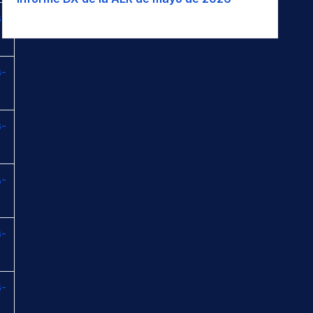
-
-
-
-
-
-