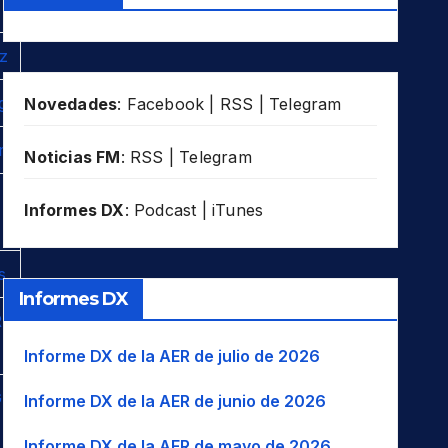
z
g
Novedades
:
Facebook
|
RSS
|
Telegram
r
Noticias FM
:
RSS
|
Telegram
Informes DX
:
Podcast
|
iTunes
s
Informes DX
-
Informe DX de la AER de julio de 2026
-
Informe DX de la AER de junio de 2026
Informe DX de la AER de mayo de 2026