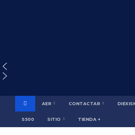
Saltar
al
contenido
AER
CONTACTAR
DIEXI
S500
SITIO
TIENDA +