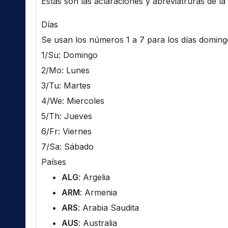
Estas son las aclaraciones y abreviatruras de la l
Días
Se usan los números 1 a 7 para los días domingo 
1/Su: Domingo
2/Mo: Lunes
3/Tu: Martes
4/We: Miercoles
5/Th: Jueves
6/Fr: Viernes
7/Sa: Sábado
Países
ALG
: Argelia
ARM
: Armenia
ARS
: Arabia Saudita
AUS
: Australia