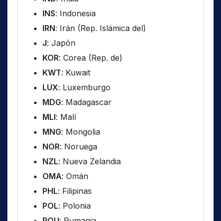
INS
: Indonesia
IRN
: Irán (Rep. Islámica del)
J
: Japón
KOR
: Corea (Rep. de)
KWT
: Kuwait
LUX
: Luxemburgo
MDG
: Madagascar
MLI
: Malí
MNG
: Mongolia
NOR
: Noruega
NZL
: Nueva Zelandia
OMA
: Omán
PHL
: Filipinas
POL
: Polonia
ROU
: Rumania