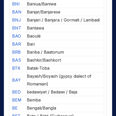
BNI
Baniua/Baniwa
BAN
Banjar/Banjarese
BNJ
Banjari / Banjara / Gormati / Lambadi
BNT
Bantawa
BAO
Baoulé
BAR
Bari
BRB
Bariba / Baatonum
BAS
Bashkir/Bashkort
BTK
Batak-Toba
Bayash/Boyash (gypsy dialect of
BAY
Romanian)
BED
bedawiyet / Bedawi / Beja
BEM
Bemba
BE
Bengali/Bangla
BET
Bete / Bété (Guiberoua)