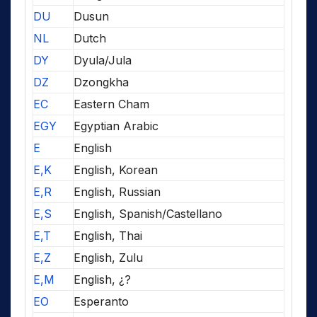
DU
Dusun
NL
Dutch
DY
Dyula/Jula
DZ
Dzongkha
EC
Eastern Cham
EGY
Egyptian Arabic
E
English
E,K
English, Korean
E,R
English, Russian
E,S
English, Spanish/Castellano
E,T
English, Thai
E,Z
English, Zulu
E,M
English, ¿?
EO
Esperanto