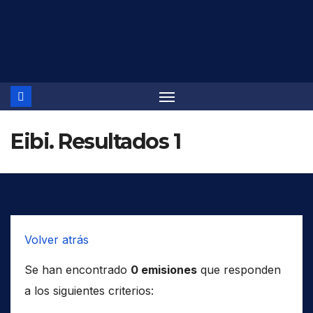
Saltar
al
contenido
Eibi. Resultados 1
Volver atrás
Se han encontrado
0 emisiones
que responden
a los siguientes criterios: