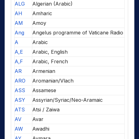
ALG
Algerian (Arabic)
AH
Amharic
AM
Amoy
Ang
Angelus programme of Vaticane Radio
A
Arabic
A,E
Arabic, English
A,F
Arabic, French
AR
Armenian
ARO
Aromanian/Vlach
ASS
Assamese
ASY
Assyrian/Syriac/Neo-Aramaic
ATS
Atsi / Zaiwa
AV
Avar
AW
Awadhi
AY
Aymara