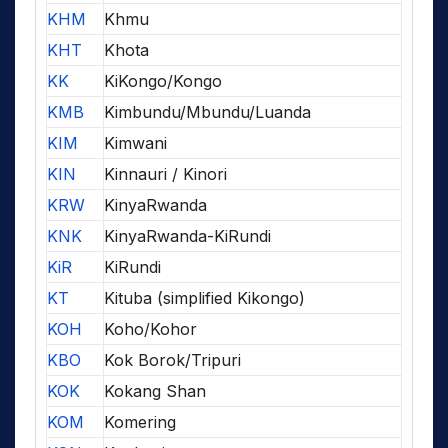
KHM
Khmu
KHT
Khota
KK
KiKongo/Kongo
KMB
Kimbundu/Mbundu/Luanda
KIM
Kimwani
KIN
Kinnauri / Kinori
KRW
KinyaRwanda
KNK
KinyaRwanda-KiRundi
KiR
KiRundi
KT
Kituba (simplified Kikongo)
KOH
Koho/Kohor
KBO
Kok Borok/Tripuri
KOK
Kokang Shan
KOM
Komering