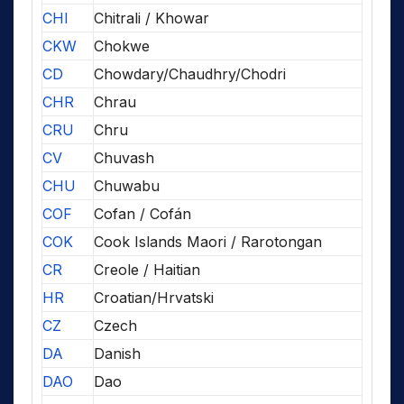
CHI
Chitrali / Khowar
CKW
Chokwe
CD
Chowdary/Chaudhry/Chodri
CHR
Chrau
CRU
Chru
CV
Chuvash
CHU
Chuwabu
COF
Cofan / Cofán
COK
Cook Islands Maori / Rarotongan
CR
Creole / Haitian
HR
Croatian/Hrvatski
CZ
Czech
DA
Danish
DAO
Dao