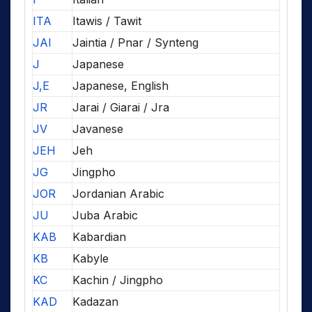
ITA
Itawis / Tawit
JAI
Jaintia / Pnar / Synteng
J
Japanese
J,E
Japanese, English
JR
Jarai / Giarai / Jra
JV
Javanese
JEH
Jeh
JG
Jingpho
JOR
Jordanian Arabic
JU
Juba Arabic
KAB
Kabardian
KB
Kabyle
KC
Kachin / Jingpho
KAD
Kadazan