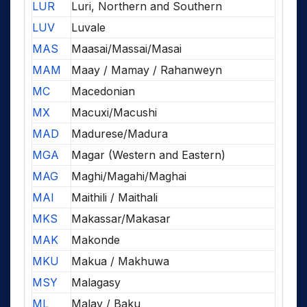
LUR
Luri, Northern and Southern
LUV
Luvale
MAS
Maasai/Massai/Masai
MAM
Maay / Mamay / Rahanweyn
MC
Macedonian
MX
Macuxi/Macushi
MAD
Madurese/Madura
MGA
Magar (Western and Eastern)
MAG
Maghi/Magahi/Maghai
MAI
Maithili / Maithali
MKS
Makassar/Makasar
MAK
Makonde
MKU
Makua / Makhuwa
MSY
Malagasy
ML
Malay / Baku