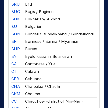
BRU
Bru
BUG
Bugis / Buginese
BUK
Bukharian/Bukhori
BU
Bulgarian
BUN
Bundeli / Bundelkhandi / Bundelkandi
BR
Burmese / Barma / Myanmar
BUR
Buryat
BY
Byelorussian / Belarusian
CA
Cantonese / Yue
CT
Catalan
CEB
Cebuano
CHA
Cha'palaa / Chachi
CKM
Chakma
CC
Chaochow (dialect of Min-Nan)