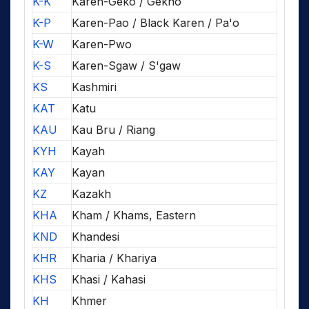
K-K
Karen-Geko / Gekho
K-P
Karen-Pao / Black Karen / Pa'o
K-W
Karen-Pwo
K-S
Karen-Sgaw / S'gaw
KS
Kashmiri
KAT
Katu
KAU
Kau Bru / Riang
KYH
Kayah
KAY
Kayan
KZ
Kazakh
KHA
Kham / Khams, Eastern
KND
Khandesi
KHR
Kharia / Khariya
KHS
Khasi / Kahasi
KH
Khmer