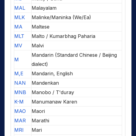
MAL
Malayalam
MLK
Malinke/Maninka (We/Ea)
MA
Maltese
MLT
Malto / Kumarbhag Paharia
MV
Malvi
Mandarin (Standard Chinese / Beijing
M
dialect)
M,E
Mandarin, English
NAN
Mandenkan
MNB
Manobo / T'duray
K-M
Manumanaw Karen
MAO
Maori
MAR
Marathi
MRI
Mari