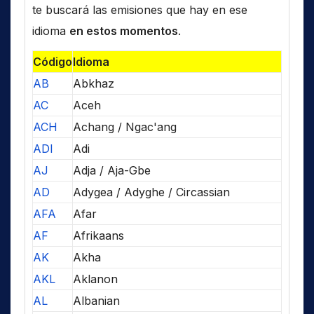
te buscará las emisiones que hay en ese
idioma
en estos momentos
.
Código
Idioma
AB
Abkhaz
AC
Aceh
ACH
Achang / Ngac'ang
ADI
Adi
AJ
Adja / Aja-Gbe
AD
Adygea / Adyghe / Circassian
AFA
Afar
AF
Afrikaans
AK
Akha
AKL
Aklanon
AL
Albanian