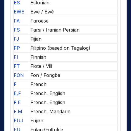
ES
Estonian
EWE
Ewe / Éwé
FA
Faroese
FS
Farsi / Iranian Persian
FJ
Fijian
FP
Filipino (based on Tagalog)
FI
Finnish
FT
Fiote / Vili
FON
Fon / Fongbe
F
French
E,F
French, English
F,E
French, English
F,M
French, Mandarin
FUJ
Fujian
FU
Fulani/Fulfulde