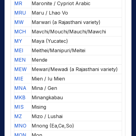
MR
Maronite / Cypriot Arabic
MRU
Maru / Lhao Vo
MW
Marwari (a Rajasthani variety)
MCH
Mavchi/Mouchi/Mauchi/Mawchi
MY
Maya (Yucatec)
MEI
Meithei/Manipuri/Meitei
MEN
Mende
MEW
Mewari/Mewadi (a Rajasthani variety)
MIE
Mien / Iu Mien
MNA
Mina / Gen
MKB
Minangkabau
MIS
Mising
MZ
Mizo / Lushai
MNO
Mnong (Ea,Ce,So)
MON
Mon