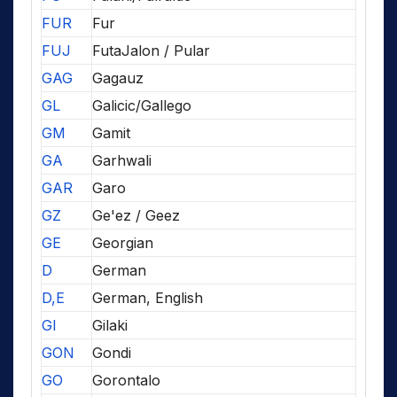
FUR
Fur
FUJ
FutaJalon / Pular
GAG
Gagauz
GL
Galicic/Gallego
GM
Gamit
GA
Garhwali
GAR
Garo
GZ
Ge'ez / Geez
GE
Georgian
D
German
D,E
German, English
GI
Gilaki
GON
Gondi
GO
Gorontalo