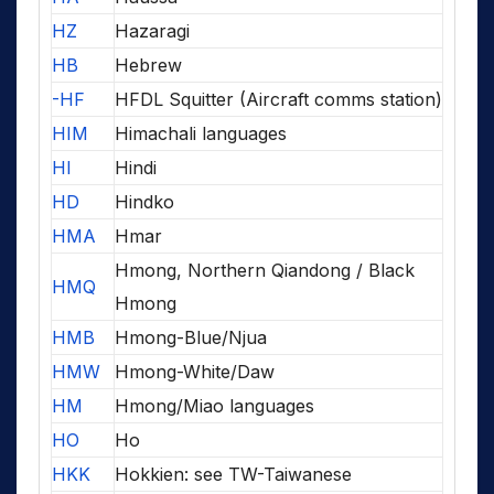
HZ
Hazaragi
HB
Hebrew
-HF
HFDL Squitter (Aircraft comms station)
HIM
Himachali languages
HI
Hindi
HD
Hindko
HMA
Hmar
Hmong, Northern Qiandong / Black
HMQ
Hmong
HMB
Hmong-Blue/Njua
HMW
Hmong-White/Daw
HM
Hmong/Miao languages
HO
Ho
HKK
Hokkien: see TW-Taiwanese