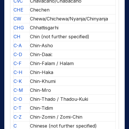
CVC
Chavacano/Chabacano
CHE
Chechen
CW
Chewa/Chichewa/Nyanja/Chinyanja
CHG
Chhattisgarhi
CH
Chin (not further specified)
C-A
Chin-Asho
C-D
Chin-Daai:
C-F
Chin-Falam / Halam
C-H
Chin-Haka
C-K
Chin-Khumi
C-M
Chin-Mro
C-O
Chin-Thado / Thadou-Kuki
C-T
Chin-Tidim
C-Z
Chin-Zomin / Zomi-Chin
C
Chinese (not further specified)