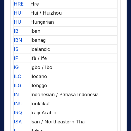
HRE
Hre
HUI
Hui / Huizhou
HU
Hungarian
IB
Iban
IBN
Ibanag
IS
Icelandic
IF
Ifè / Ife
IG
Igbo / Ibo
ILC
Ilocano
ILG
Ilonggo
IN
Indonesian / Bahasa Indonesia
INU
Inuktikut
IRQ
Iraqi Arabic
ISA
Isan / Northeastern Thai
I
Italian