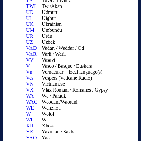
TV
Tuva / Tuvinic
TWI
Twi/Akan
UD
Udmurt
UI
Uighur
UK
Ukrainian
UM
Umbundu
UR
Urdu
UZ
Uzbek
VAD
Vadari / Waddar / Od
VAR
Varli / Warli
VV
Vasavi
V
Vasco / Basque / Euskera
Vn
Vernacular = local language(s)
Ves
Vespers (Vaticane Radio)
VN
Vietnamese
VX
Vlax Romani / Romanes / Gypsy
WA
Wa / Parauk
WAO
Waodani/Waorani
WE
Wenzhou
W
Wolof
WU
Wu
XH
Xhosa
YK
Yakutian / Sakha
YAO
Yao