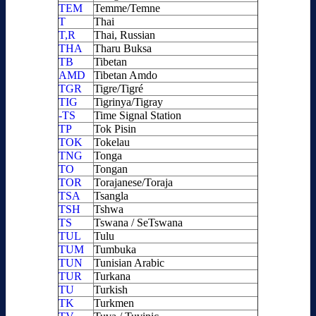
TEM
Temme/Temne
T
Thai
T,R
Thai, Russian
THA
Tharu Buksa
TB
Tibetan
AMD
Tibetan Amdo
TGR
Tigre/Tigré
TIG
Tigrinya/Tigray
-TS
Time Signal Station
TP
Tok Pisin
TOK
Tokelau
TNG
Tonga
TO
Tongan
TOR
Torajanese/Toraja
TSA
Tsangla
TSH
Tshwa
TS
Tswana / SeTswana
TUL
Tulu
TUM
Tumbuka
TUN
Tunisian Arabic
TUR
Turkana
TU
Turkish
TK
Turkmen