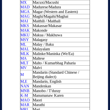
MX
Macuxi/Macushi
MAD
Madurese/Madura
MGA
Magar (Western and Eastern)
MAG
Maghi/Magahi/Maghai
MAI
Maithili / Maithali
MKS
Makassar/Makasar
MAK
Makonde
MKU
Makua / Makhuwa
MSY
Malagasy
ML
Malay / Baku
MAL
Malayalam
MLK
Malinke/Maninka (We/Ea)
MA
Maltese
MLT
Malto / Kumarbhag Paharia
MV
Malvi
Mandarin (Standard Chinese /
M
Beijing dialect)
M,E
Mandarin, English
NAN
Mandenkan
MNB
Manobo / T'duray
K-M
Manumanaw Karen
MAO
Maori
MAR
Marathi
MRI
Mari