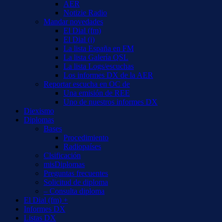
AER
Notizie Radio
Mandar novedades
El Dial (fm)
El Dial (i)
La lista España en FM
La lista Galería QSL
La lista Logs/escuchas
Los informes DX de la AER
Reportar escucha en OC de
Una emisión de REE
Uno de nuestros informes DX
Diexismo
Diplomas
Bases
Procedimiento
Radiopaíses
Clsificación
misDiplomas
Preguntas frecuentes
Solicitud de diploma
– Consulta diploma
El Dial (fm) +
Informes DX
Listas DX