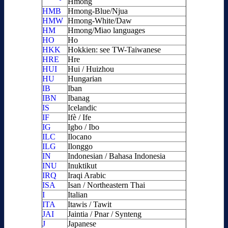
Hmong
HMB
Hmong-Blue/Njua
HMW
Hmong-White/Daw
HM
Hmong/Miao languages
HO
Ho
HKK
Hokkien: see TW-Taiwanese
HRE
Hre
HUI
Hui / Huizhou
HU
Hungarian
IB
Iban
IBN
Ibanag
IS
Icelandic
IF
Ifè / Ife
IG
Igbo / Ibo
ILC
Ilocano
ILG
Ilonggo
IN
Indonesian / Bahasa Indonesia
INU
Inuktikut
IRQ
Iraqi Arabic
ISA
Isan / Northeastern Thai
I
Italian
ITA
Itawis / Tawit
JAI
Jaintia / Pnar / Synteng
J
Japanese