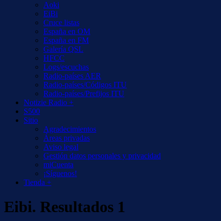
Aoki
EiBi
Cruce listas
España en OM
España en FM
Galería QSL
HFCC
Logs/escuchas
Radio-países AER
Radio-países/Códigos ITU
Radio-países/Prefijos ITU
Notizie Radio +
S500
Sitio
Agradecimientos
Áreas privadas
Aviso legal
Gestión datos personales y privacidad
miCuenta
¡Síguenos!
Tienda +
Eibi. Resultados 1