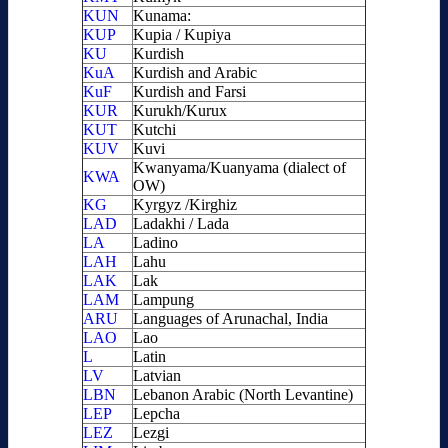
KUN
Kunama:
KUP
Kupia / Kupiya
KU
Kurdish
KuA
Kurdish and Arabic
KuF
Kurdish and Farsi
KUR
Kurukh/Kurux
KUT
Kutchi
KUV
Kuvi
Kwanyama/Kuanyama (dialect of
KWA
OW)
KG
Kyrgyz /Kirghiz
LAD
Ladakhi / Lada
LA
Ladino
LAH
Lahu
LAK
Lak
LAM
Lampung
ARU
Languages of Arunachal, India
LAO
Lao
L
Latin
LV
Latvian
LBN
Lebanon Arabic (North Levantine)
LEP
Lepcha
LEZ
Lezgi