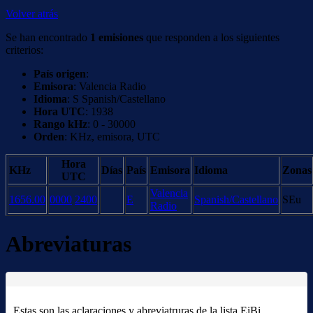
Volver atrás
Se han encontrado
1 emisiones
que responden a los siguientes
criterios:
País origen
:
Emisora
: Valencia Radio
Idioma
: S Spanish/Castellano
Hora UTC
: 1938
Rango kHz
: 0 - 30000
Orden
: KHz, emisora, UTC
Hora
KHz
Días
País
Emisora
Idioma
Zonas
UTC
Valencia
1656.00
0000
2400
E
Spanish/Castellano
SEu
Radio
Abreviaturas
Estas son las aclaraciones y abreviatruras de la lista EiBi