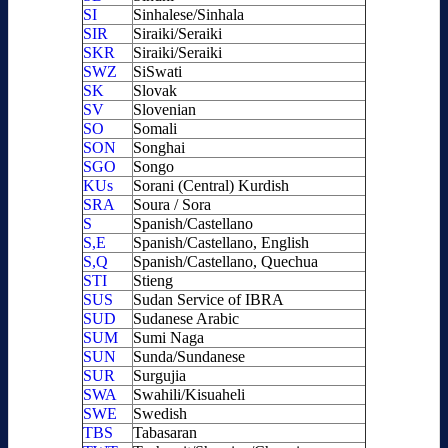
SI
Sinhalese/Sinhala
SIR
Siraiki/Seraiki
SKR
Siraiki/Seraiki
SWZ
SiSwati
SK
Slovak
SV
Slovenian
SO
Somali
SON
Songhai
SGO
Songo
KUs
Sorani (Central) Kurdish
SRA
Soura / Sora
S
Spanish/Castellano
S,E
Spanish/Castellano, English
S,Q
Spanish/Castellano, Quechua
STI
Stieng
SUS
Sudan Service of IBRA
SUD
Sudanese Arabic
SUM
Sumi Naga
SUN
Sunda/Sundanese
SUR
Surgujia
SWA
Swahili/Kisuaheli
SWE
Swedish
TBS
Tabasaran