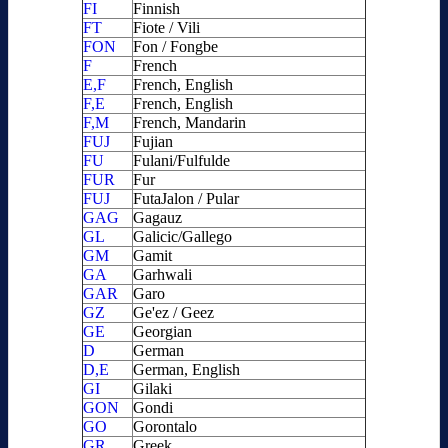
FI
Finnish
FT
Fiote / Vili
FON
Fon / Fongbe
F
French
E,F
French, English
F,E
French, English
F,M
French, Mandarin
FUJ
Fujian
FU
Fulani/Fulfulde
FUR
Fur
FUJ
FutaJalon / Pular
GAG
Gagauz
GL
Galicic/Gallego
GM
Gamit
GA
Garhwali
GAR
Garo
GZ
Ge'ez / Geez
GE
Georgian
D
German
D,E
German, English
GI
Gilaki
GON
Gondi
GO
Gorontalo
GR
Greek