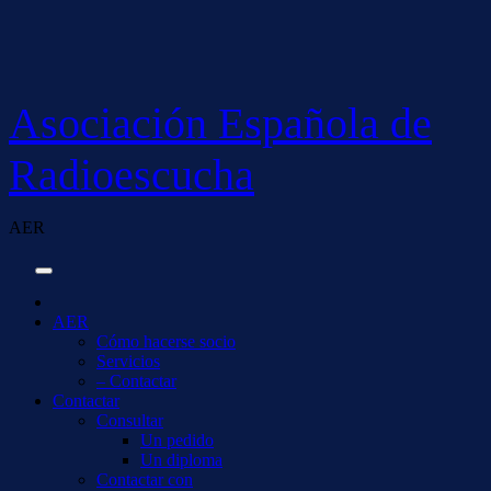
Saltar
al
contenido
Asociación Española de
Radioescucha
AER
AER
Cómo hacerse socio
Servicios
– Contactar
Contactar
Consultar
Un pedido
Un diploma
Contactar con