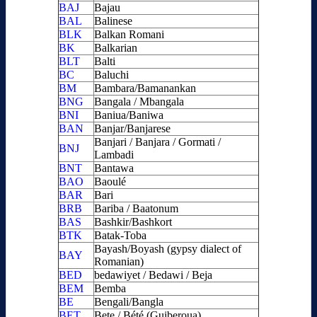
BAJ
Bajau
BAL
Balinese
BLK
Balkan Romani
BK
Balkarian
BLT
Balti
BC
Baluchi
BM
Bambara/Bamanankan
BNG
Bangala / Mbangala
BNI
Baniua/Baniwa
BAN
Banjar/Banjarese
Banjari / Banjara / Gormati /
BNJ
Lambadi
BNT
Bantawa
BAO
Baoulé
BAR
Bari
BRB
Bariba / Baatonum
BAS
Bashkir/Bashkort
BTK
Batak-Toba
Bayash/Boyash (gypsy dialect of
BAY
Romanian)
BED
bedawiyet / Bedawi / Beja
BEM
Bemba
BE
Bengali/Bangla
BET
Bete / Bété (Guiberoua)