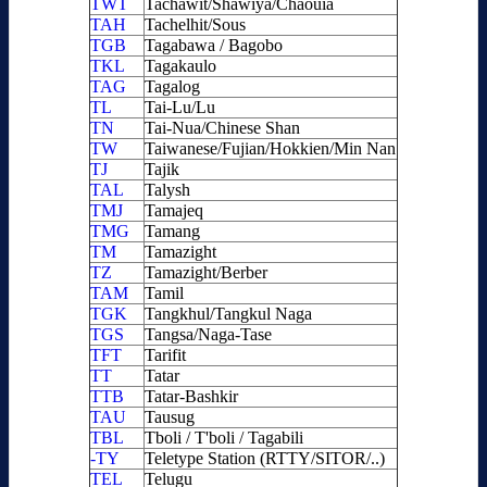
TWT
Tachawit/Shawiya/Chaouia
TAH
Tachelhit/Sous
TGB
Tagabawa / Bagobo
TKL
Tagakaulo
TAG
Tagalog
TL
Tai-Lu/Lu
TN
Tai-Nua/Chinese Shan
TW
Taiwanese/Fujian/Hokkien/Min Nan
TJ
Tajik
TAL
Talysh
TMJ
Tamajeq
TMG
Tamang
TM
Tamazight
TZ
Tamazight/Berber
TAM
Tamil
TGK
Tangkhul/Tangkul Naga
TGS
Tangsa/Naga-Tase
TFT
Tarifit
TT
Tatar
TTB
Tatar-Bashkir
TAU
Tausug
TBL
Tboli / T'boli / Tagabili
-TY
Teletype Station (RTTY/SITOR/..)
TEL
Telugu