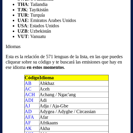
THA
: Tailandia
TJK
: Tayikistán
TUR
: Turquía
UAE
: Emiratos Arabes Unidos
USA
: Estados Unidos
UZB
: Uzbekistán
VUT
: Vanuatu
Idiomas
Esta es la relación de 571 lenguas de la lista, en las que puedes
cliquear sobre su código y te buscará las emisiones que hay en
ese idioma
en estos momentos
.
Código
Idioma
AB
Abkhaz
AC
Aceh
ACH
Achang / Ngac'ang
ADI
Adi
AJ
Adja / Aja-Gbe
AD
Adygea / Adyghe / Circassian
AFA
Afar
AF
Afrikaans
AK
Akha