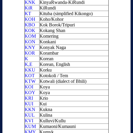
KNK
KinyaRwanda-KiRundi
KiR
KiRundi
KT
Kituba (simplified Kikongo)
KOH
Koho/Kohor
KBO
Kok Borok/Tripuri
KOK
Kokang Shan
KOM
Komering
KON
Konkani
KNY
Konyak Naga
KOR
Korambar
K
Korean
K,E
Korean, English
KKU
Korku
KOT
Kotokoli / Tem
KTW
Kotwali (dialect of Bhili)
KOI
Koya
KOY
Koya
KRI
Krio
KUI
Kui
KKN
Kukna
KUL
Kulina
KVI
Kulluvi/Kullu
KUM
Kumaoni/Kumauni
KMY
Kumyk