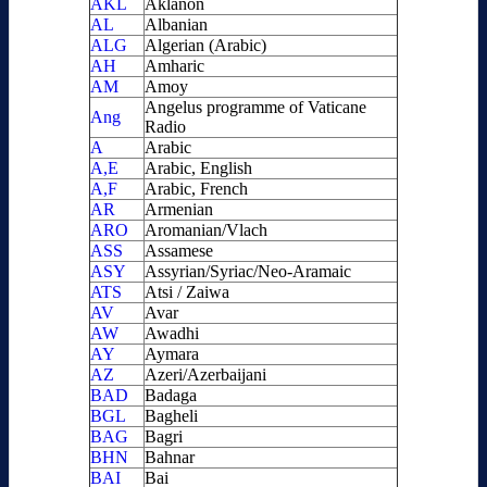
AKL
Aklanon
AL
Albanian
ALG
Algerian (Arabic)
AH
Amharic
AM
Amoy
Angelus programme of Vaticane
Ang
Radio
A
Arabic
A,E
Arabic, English
A,F
Arabic, French
AR
Armenian
ARO
Aromanian/Vlach
ASS
Assamese
ASY
Assyrian/Syriac/Neo-Aramaic
ATS
Atsi / Zaiwa
AV
Avar
AW
Awadhi
AY
Aymara
AZ
Azeri/Azerbaijani
BAD
Badaga
BGL
Bagheli
BAG
Bagri
BHN
Bahnar
BAI
Bai