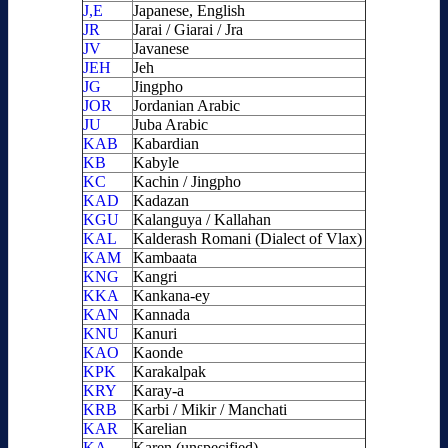
J,E
Japanese, English
JR
Jarai / Giarai / Jra
JV
Javanese
JEH
Jeh
JG
Jingpho
JOR
Jordanian Arabic
JU
Juba Arabic
KAB
Kabardian
KB
Kabyle
KC
Kachin / Jingpho
KAD
Kadazan
KGU
Kalanguya / Kallahan
KAL
Kalderash Romani (Dialect of Vlax)
KAM
Kambaata
KNG
Kangri
KKA
Kankana-ey
KAN
Kannada
KNU
Kanuri
KAO
Kaonde
KPK
Karakalpak
KRY
Karay-a
KRB
Karbi / Mikir / Manchati
KAR
Karelian
KA
Karen (unspecified)