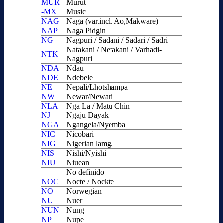
MUR
Murut
-MX
Music
NAG
Naga (var.incl. Ao,Makware)
NAP
Naga Pidgin
NG
Nagpuri / Sadani / Sadari / Sadri
Natakani / Netakani / Varhadi-
NTK
Nagpuri
NDA
Ndau
NDE
Ndebele
NE
Nepali/Lhotshampa
NW
Newar/Newari
NLA
Nga La / Matu Chin
NJ
Ngaju Dayak
NGA
Ngangela/Nyemba
NIC
Nicobari
NIG
Nigerian lamg.
NIS
Nishi/Nyishi
NIU
Niuean
No definido
NOC
Nocte / Nockte
NO
Norwegian
NU
Nuer
NUN
Nung
NP
Nupe