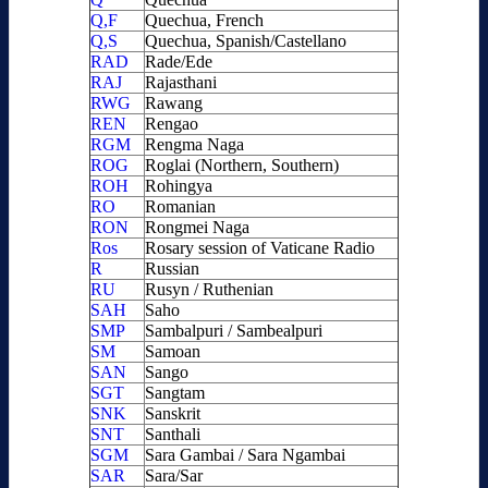
Q,F
Quechua, French
Q,S
Quechua, Spanish/Castellano
RAD
Rade/Ede
RAJ
Rajasthani
RWG
Rawang
REN
Rengao
RGM
Rengma Naga
ROG
Roglai (Northern, Southern)
ROH
Rohingya
RO
Romanian
RON
Rongmei Naga
Ros
Rosary session of Vaticane Radio
R
Russian
RU
Rusyn / Ruthenian
SAH
Saho
SMP
Sambalpuri / Sambealpuri
SM
Samoan
SAN
Sango
SGT
Sangtam
SNK
Sanskrit
SNT
Santhali
SGM
Sara Gambai / Sara Ngambai
SAR
Sara/Sar