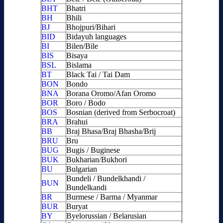
BHT
Bhatri
BH
Bhili
BJ
Bhojpuri/Bihari
BID
Bidayuh languages
BI
Bilen/Bile
BIS
Bisaya
BSL
Bislama
BT
Black Tai / Tai Dam
BON
Bondo
BNA
Borana Oromo/Afan Oromo
BOR
Boro / Bodo
BOS
Bosnian (derived from Serbocroat)
BRA
Brahui
BB
Braj Bhasa/Braj Bhasha/Brij
BRU
Bru
BUG
Bugis / Buginese
BUK
Bukharian/Bukhori
BU
Bulgarian
Bundeli / Bundelkhandi /
BUN
Bundelkandi
BR
Burmese / Barma / Myanmar
BUR
Buryat
BY
Byelorussian / Belarusian