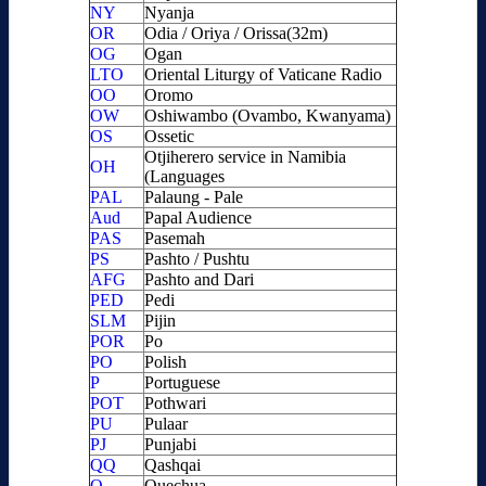
NY
Nyanja
OR
Odia / Oriya / Orissa(32m)
OG
Ogan
LTO
Oriental Liturgy of Vaticane Radio
OO
Oromo
OW
Oshiwambo (Ovambo, Kwanyama)
OS
Ossetic
Otjiherero service in Namibia
OH
(Languages
PAL
Palaung - Pale
Aud
Papal Audience
PAS
Pasemah
PS
Pashto / Pushtu
AFG
Pashto and Dari
PED
Pedi
SLM
Pijin
POR
Po
PO
Polish
P
Portuguese
POT
Pothwari
PU
Pulaar
PJ
Punjabi
QQ
Qashqai
Q
Quechua