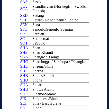
SAS
Sasak
Scandinavian (Norwegian, Swedish,
SCA
Finnish)
SED
Sedang
SEF
Sefardi/Judeo Spanish/Ladino
SEN
Sena
SFO
Senoufo/Sénoufo-Syenara
SR
Serbian
SC
Serbocroat
SOT
SeSotho
SHA
Shan
SHk
Shan-Khamti
SGA
Shangaan/Tsonga
SHC
Sharchogpa / Sarchopa / Tshangla
SHE
Sheena/Shina
SHP
Sherpa
SHK
Shiluk/Shilluk
SHO
Shona
SUA
Shuar
SHU
Shuwa Arabic
SID
Sidamo/Sidama
SIK
Sikkimese/Bhutia
SLT
Silte / East Gurage
SD
Sindhi