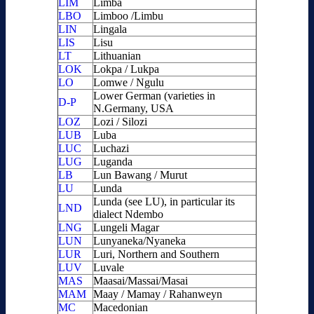
LIM
Limba
LBO
Limboo /Limbu
LIN
Lingala
LIS
Lisu
LT
Lithuanian
LOK
Lokpa / Lukpa
LO
Lomwe / Ngulu
Lower German (varieties in
D-P
N.Germany, USA
LOZ
Lozi / Silozi
LUB
Luba
LUC
Luchazi
LUG
Luganda
LB
Lun Bawang / Murut
LU
Lunda
Lunda (see LU), in particular its
LND
dialect Ndembo
LNG
Lungeli Magar
LUN
Lunyaneka/Nyaneka
LUR
Luri, Northern and Southern
LUV
Luvale
MAS
Maasai/Massai/Masai
MAM
Maay / Mamay / Rahanweyn
MC
Macedonian