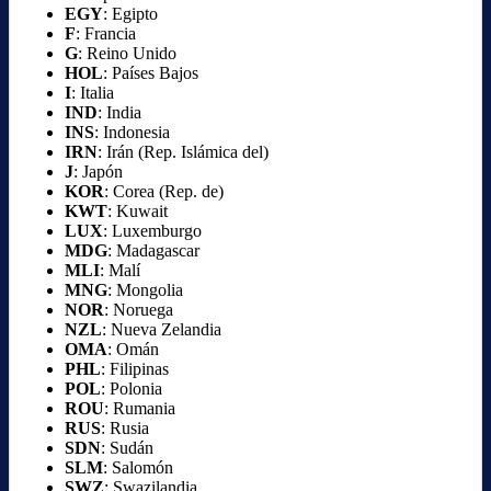
EGY
: Egipto
F
: Francia
G
: Reino Unido
HOL
: Países Bajos
I
: Italia
IND
: India
INS
: Indonesia
IRN
: Irán (Rep. Islámica del)
J
: Japón
KOR
: Corea (Rep. de)
KWT
: Kuwait
LUX
: Luxemburgo
MDG
: Madagascar
MLI
: Malí
MNG
: Mongolia
NOR
: Noruega
NZL
: Nueva Zelandia
OMA
: Omán
PHL
: Filipinas
POL
: Polonia
ROU
: Rumania
RUS
: Rusia
SDN
: Sudán
SLM
: Salomón
SWZ
: Swazilandia