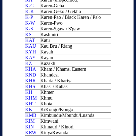
K-G
Karen-Geba
K-K
Karen-Geko / Gekho
K-P
Karen-Pao / Black Karen / Pa'o
K-W
Karen-Pwo
K-S
Karen-Sgaw / S'gaw
KS
Kashmiri
KAT
Katu
KAU
Kau Bru / Riang
KYH
Kayah
KAY
Kayan
KZ
Kazakh
KHA
Kham / Khams, Eastern
KND
Khandesi
KHR
Kharia / Khariya
KHS
Khasi / Kahasi
KH
Khmer
KHM
Khmu
KHT
Khota
KK
KiKongo/Kongo
KMB
Kimbundu/Mbundu/Luanda
KIM
Kimwani
KIN
Kinnauri / Kinori
KRW
KinyaRwanda