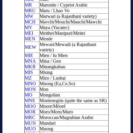
MR
Maronite / Cypriot Arabic
MRU
Maru / Lhao Vo
MW
Marwari (a Rajasthani variety)
MCH
Mavchi/Mouchi/Mauchi/Mawchi
MY
Maya (Yucatec)
MEI
Meithei/Manipuri/Meitei
MEN
Mende
Mewari/Mewadi (a Rajasthani
MEW
variety)
MIE
Mien / Iu Mien
MNA
Mina / Gen
MKB
Minangkabau
MIS
Mising
MZ
Mizo / Lushai
MNO
Mnong (Ea,Ce,So)
MON
Mon
MO
Mongolian
MNE
Montenegrin (quite the same as SR)
MOO
Moore/Mòoré
MOR
Moro/Moru/Muro
MRC
Moroccan/Mugrabian Arabic
MUN
Mundari
MUO
Muong