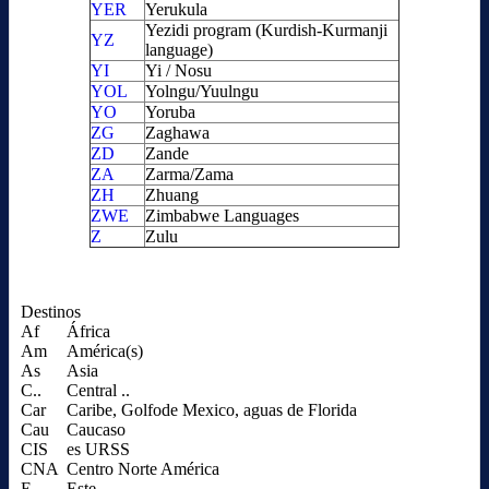
YER
Yerukula
Yezidi program (Kurdish-Kurmanji
YZ
language)
YI
Yi / Nosu
YOL
Yolngu/Yuulngu
YO
Yoruba
ZG
Zaghawa
ZD
Zande
ZA
Zarma/Zama
ZH
Zhuang
ZWE
Zimbabwe Languages
Z
Zulu
Destinos
Af
África
Am
América(s)
As
Asia
C..
Central ..
Car
Caribe, Golfode Mexico, aguas de Florida
Cau
Caucaso
CIS
es URSS
CNA
Centro Norte América
E..
Este ..