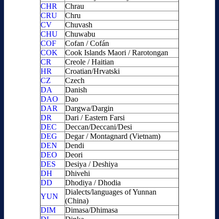
CHR
Chrau
CRU
Chru
CV
Chuvash
CHU
Chuwabu
COF
Cofan / Cofán
COK
Cook Islands Maori / Rarotongan
CR
Creole / Haitian
HR
Croatian/Hrvatski
CZ
Czech
DA
Danish
DAO
Dao
DAR
Dargwa/Dargin
DR
Dari / Eastern Farsi
DEC
Deccan/Deccani/Desi
DEG
Degar / Montagnard (Vietnam)
DEN
Dendi
DEO
Deori
DES
Desiya / Deshiya
DH
Dhivehi
DD
Dhodiya / Dhodia
Dialects/languages of Yunnan
YUN
(China)
DIM
Dimasa/Dhimasa