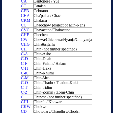
CA
Cantonese / Yue
CT
Catalan
CEB
Cebuano
CHA
Cha'palaa / Chachi
CKM
Chakma
CC
Chaochow (dialect of Min-Nan)
CVC
Chavacano/Chabacano
CHE
Chechen
CW
Chewa/Chichewa/Nyanja/Chinyanja
CHG
Chhattisgarhi
CH
Chin (not further specified)
C-A
Chin-Asho
C-D
Chin-Daai:
C-F
Chin-Falam / Halam
C-H
Chin-Haka
C-K
Chin-Khumi
C-M
Chin-Mro
C-O
Chin-Thado / Thadou-Kuki
C-T
Chin-Tidim
C-Z
Chin-Zomin / Zomi-Chin
C
Chinese (not further specified)
CHI
Chitrali / Khowar
CKW
Chokwe
CD
Chowdary/Chaudhry/Chodri