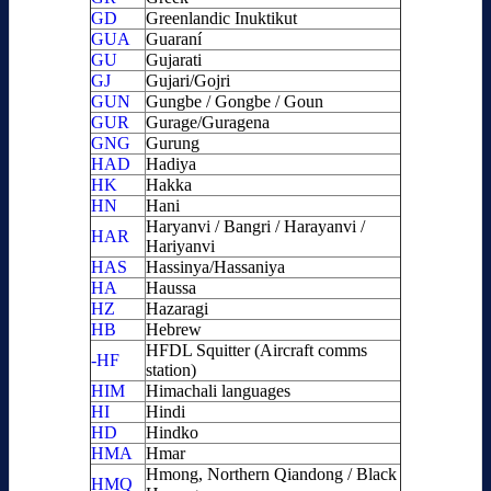
GD
Greenlandic Inuktikut
GUA
Guaraní
GU
Gujarati
GJ
Gujari/Gojri
GUN
Gungbe / Gongbe / Goun
GUR
Gurage/Guragena
GNG
Gurung
HAD
Hadiya
HK
Hakka
HN
Hani
Haryanvi / Bangri / Harayanvi /
HAR
Hariyanvi
HAS
Hassinya/Hassaniya
HA
Haussa
HZ
Hazaragi
HB
Hebrew
HFDL Squitter (Aircraft comms
-HF
station)
HIM
Himachali languages
HI
Hindi
HD
Hindko
HMA
Hmar
Hmong, Northern Qiandong / Black
HMQ