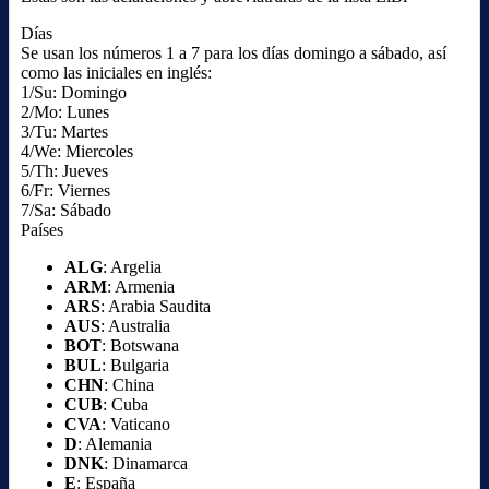
Días
Se usan los números 1 a 7 para los días domingo a sábado, así
como las iniciales en inglés:
1/Su: Domingo
2/Mo: Lunes
3/Tu: Martes
4/We: Miercoles
5/Th: Jueves
6/Fr: Viernes
7/Sa: Sábado
Países
ALG
: Argelia
ARM
: Armenia
ARS
: Arabia Saudita
AUS
: Australia
BOT
: Botswana
BUL
: Bulgaria
CHN
: China
CUB
: Cuba
CVA
: Vaticano
D
: Alemania
DNK
: Dinamarca
E
: España