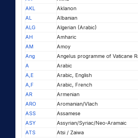
AKL
Aklanon
AL
Albanian
ALG
Algerian (Arabic)
AH
Amharic
AM
Amoy
Ang
Angelus programme of Vaticane R
A
Arabic
A,E
Arabic, English
A,F
Arabic, French
AR
Armenian
ARO
Aromanian/Vlach
ASS
Assamese
ASY
Assyrian/Syriac/Neo-Aramaic
ATS
Atsi / Zaiwa