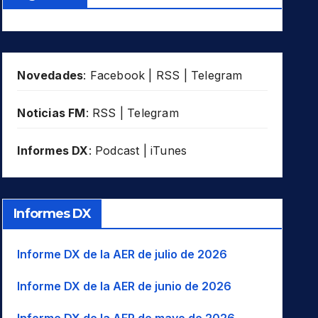
Novedades
:
Facebook
|
RSS
|
Telegram
Noticias FM
:
RSS
|
Telegram
Informes DX
:
Podcast
|
iTunes
Informes DX
Informe DX de la AER de julio de 2026
Informe DX de la AER de junio de 2026
Informe DX de la AER de mayo de 2026