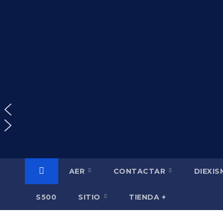
Saltar
al
contenido
AER
CONTACTAR
DIEXI
S500
SITIO
TIENDA +