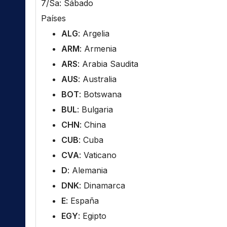
7/Sa: Sábado
Países
ALG
: Argelia
ARM
: Armenia
ARS
: Arabia Saudita
AUS
: Australia
BOT
: Botswana
BUL
: Bulgaria
CHN
: China
CUB
: Cuba
CVA
: Vaticano
D
: Alemania
DNK
: Dinamarca
E
: España
EGY
: Egipto