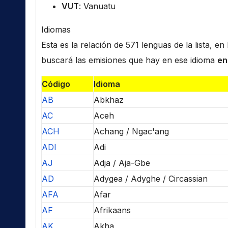
VUT
: Vanuatu
Idiomas
Esta es la relación de 571 lenguas de la lista, e
buscará las emisiones que hay en ese idioma
en
Código
Idioma
AB
Abkhaz
AC
Aceh
ACH
Achang / Ngac'ang
ADI
Adi
AJ
Adja / Aja-Gbe
AD
Adygea / Adyghe / Circassian
AFA
Afar
AF
Afrikaans
AK
Akha