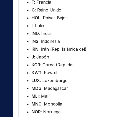
F
: Francia
G
: Reino Unido
HOL
: Países Bajos
I
: Italia
IND
: India
INS
: Indonesia
IRN
: Irán (Rep. Islámica del)
J
: Japón
KOR
: Corea (Rep. de)
KWT
: Kuwait
LUX
: Luxemburgo
MDG
: Madagascar
MLI
: Malí
MNG
: Mongolia
NOR
: Noruega