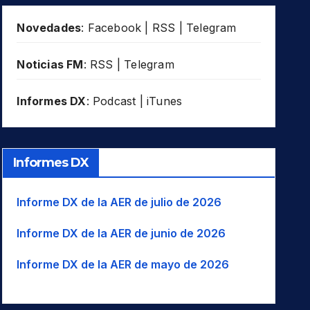
Novedades
:
Facebook
|
RSS
|
Telegram
Noticias FM
:
RSS
|
Telegram
Informes DX
:
Podcast
|
iTunes
Informes DX
Informe DX de la AER de julio de 2026
Informe DX de la AER de junio de 2026
Informe DX de la AER de mayo de 2026