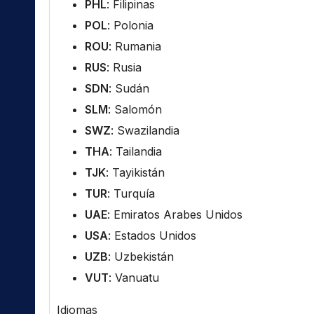
PHL
: Filipinas
POL
: Polonia
ROU
: Rumania
RUS
: Rusia
SDN
: Sudán
SLM
: Salomón
SWZ
: Swazilandia
THA
: Tailandia
TJK
: Tayikistán
TUR
: Turquía
UAE
: Emiratos Arabes Unidos
USA
: Estados Unidos
UZB
: Uzbekistán
VUT
: Vanuatu
Idiomas