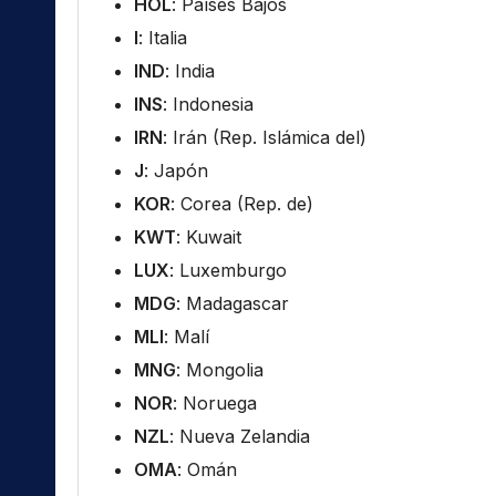
HOL
: Países Bajos
I
: Italia
IND
: India
INS
: Indonesia
IRN
: Irán (Rep. Islámica del)
J
: Japón
KOR
: Corea (Rep. de)
KWT
: Kuwait
LUX
: Luxemburgo
MDG
: Madagascar
MLI
: Malí
MNG
: Mongolia
NOR
: Noruega
NZL
: Nueva Zelandia
OMA
: Omán