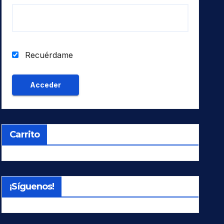
Recuérdame
Carrito
¡Síguenos!