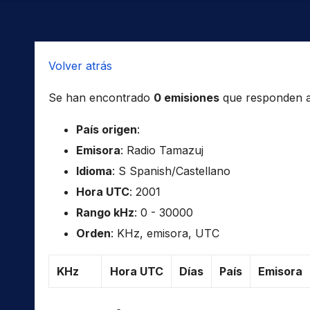
Volver atrás
Se han encontrado
0 emisiones
que responden a l
País origen
:
Emisora
: Radio Tamazuj
Idioma
: S Spanish/Castellano
Hora UTC
: 2001
Rango kHz
: 0 - 30000
Orden
: KHz, emisora, UTC
KHz
Hora UTC
Días
País
Emisora