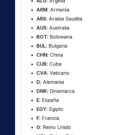
ALG
: Argelia
ARM
: Armenia
ARS
: Arabia Saudita
AUS
: Australia
BOT
: Botswana
BUL
: Bulgaria
CHN
: China
CUB
: Cuba
CVA
: Vaticano
D
: Alemania
DNK
: Dinamarca
E
: España
EGY
: Egipto
F
: Francia
G
: Reino Unido