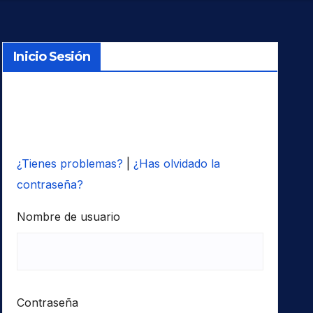
Inicio Sesión
¿Tienes problemas?
|
¿Has olvidado la
contraseña?
Nombre de usuario
Contraseña