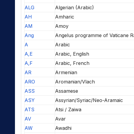
ALG
Algerian (Arabic)
AH
Amharic
AM
Amoy
Ang
Angelus programme of Vaticane R
A
Arabic
A,E
Arabic, English
A,F
Arabic, French
AR
Armenian
ARO
Aromanian/Vlach
ASS
Assamese
ASY
Assyrian/Syriac/Neo-Aramaic
ATS
Atsi / Zaiwa
AV
Avar
AW
Awadhi