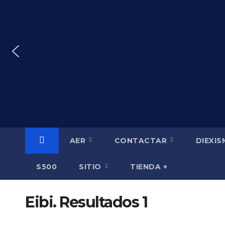
Saltar
al
contenido
AER
CONTACTAR
DIEXI
S500
SITIO
TIENDA +
Eibi. Resultados 1