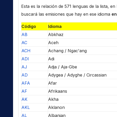
Esta es la relación de 571 lenguas de la lista, e
buscará las emisiones que hay en ese idioma
en
Código
Idioma
AB
Abkhaz
AC
Aceh
ACH
Achang / Ngac'ang
ADI
Adi
AJ
Adja / Aja-Gbe
AD
Adygea / Adyghe / Circassian
AFA
Afar
AF
Afrikaans
AK
Akha
AKL
Aklanon
AL
Albanian