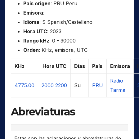
País origen
: PRU Peru
Emisora
:
Idioma
: S Spanish/Castellano
Hora UTC
: 2023
Rango kHz
: 0 - 30000
Orden
: KHz, emisora, UTC
KHz
Hora UTC
Días
País
Emisora
Radio
4775.00
2000
2200
Su
PRU
Tarma
Abreviaturas
Estas son las aclaraciones y abreviatruras de