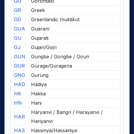
GO
Gorontalo
GR
Greek
GD
Greenlandic Inuktikut
GUA
Guaraní
GU
Gujarati
GJ
Gujari/Gojri
GUN
Gungbe / Gongbe / Goun
GUR
Gurage/Guragena
GNG
Gurung
HAD
Hadiya
HK
Hakka
HN
Hani
Haryanvi / Bangri / Harayanvi /
HAR
Hariyanvi
HAS
Hassinya/Hassaniya