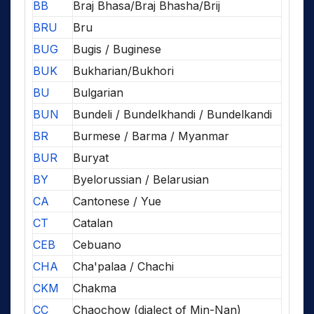
BB
Braj Bhasa/Braj Bhasha/Brij
BRU
Bru
BUG
Bugis / Buginese
BUK
Bukharian/Bukhori
BU
Bulgarian
BUN
Bundeli / Bundelkhandi / Bundelkandi
BR
Burmese / Barma / Myanmar
BUR
Buryat
BY
Byelorussian / Belarusian
CA
Cantonese / Yue
CT
Catalan
CEB
Cebuano
CHA
Cha'palaa / Chachi
CKM
Chakma
CC
Chaochow (dialect of Min-Nan)