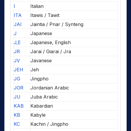
I
Italian
ITA
Itawis / Tawit
JAI
Jaintia / Pnar / Synteng
J
Japanese
J,E
Japanese, English
JR
Jarai / Giarai / Jra
JV
Javanese
JEH
Jeh
JG
Jingpho
JOR
Jordanian Arabic
JU
Juba Arabic
KAB
Kabardian
KB
Kabyle
KC
Kachin / Jingpho