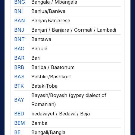
BNG
Bangala / Mbangala
BNI
Baniua/Baniwa
BAN
Banjar/Banjarese
BNJ
Banjari / Banjara / Gormati / Lambadi
BNT
Bantawa
BAO
Baoulé
BAR
Bari
BRB
Bariba / Baatonum
BAS
Bashkir/Bashkort
BTK
Batak-Toba
Bayash/Boyash (gypsy dialect of
BAY
Romanian)
BED
bedawiyet / Bedawi / Beja
BEM
Bemba
BE
Bengali/Bangla