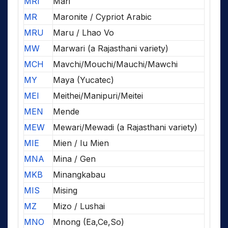
MRI
Mari
MR
Maronite / Cypriot Arabic
MRU
Maru / Lhao Vo
MW
Marwari (a Rajasthani variety)
MCH
Mavchi/Mouchi/Mauchi/Mawchi
MY
Maya (Yucatec)
MEI
Meithei/Manipuri/Meitei
MEN
Mende
MEW
Mewari/Mewadi (a Rajasthani variety)
MIE
Mien / Iu Mien
MNA
Mina / Gen
MKB
Minangkabau
MIS
Mising
MZ
Mizo / Lushai
MNO
Mnong (Ea,Ce,So)