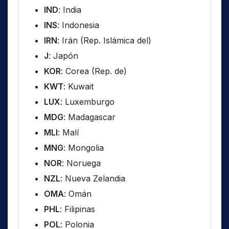
IND
: India
INS
: Indonesia
IRN
: Irán (Rep. Islámica del)
J
: Japón
KOR
: Corea (Rep. de)
KWT
: Kuwait
LUX
: Luxemburgo
MDG
: Madagascar
MLI
: Malí
MNG
: Mongolia
NOR
: Noruega
NZL
: Nueva Zelandia
OMA
: Omán
PHL
: Filipinas
POL
: Polonia