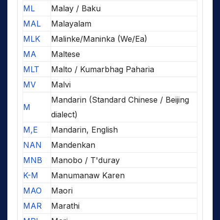
ML
Malay / Baku
MAL
Malayalam
MLK
Malinke/Maninka (We/Ea)
MA
Maltese
MLT
Malto / Kumarbhag Paharia
MV
Malvi
Mandarin (Standard Chinese / Beijing
M
dialect)
M,E
Mandarin, English
NAN
Mandenkan
MNB
Manobo / T'duray
K-M
Manumanaw Karen
MAO
Maori
MAR
Marathi