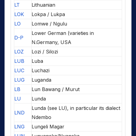
LT
Lithuanian
LOK
Lokpa / Lukpa
LO
Lomwe / Ngulu
Lower German (varieties in
D-P
N.Germany, USA
LOZ
Lozi / Silozi
LUB
Luba
LUC
Luchazi
LUG
Luganda
LB
Lun Bawang / Murut
LU
Lunda
Lunda (see LU), in particular its dialect
LND
Ndembo
LNG
Lungeli Magar