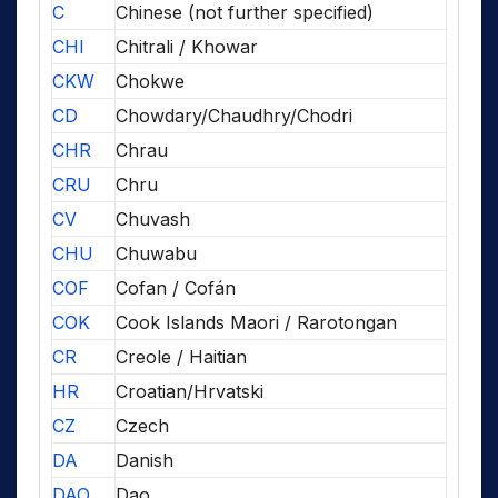
C
Chinese (not further specified)
CHI
Chitrali / Khowar
CKW
Chokwe
CD
Chowdary/Chaudhry/Chodri
CHR
Chrau
CRU
Chru
CV
Chuvash
CHU
Chuwabu
COF
Cofan / Cofán
COK
Cook Islands Maori / Rarotongan
CR
Creole / Haitian
HR
Croatian/Hrvatski
CZ
Czech
DA
Danish
DAO
Dao