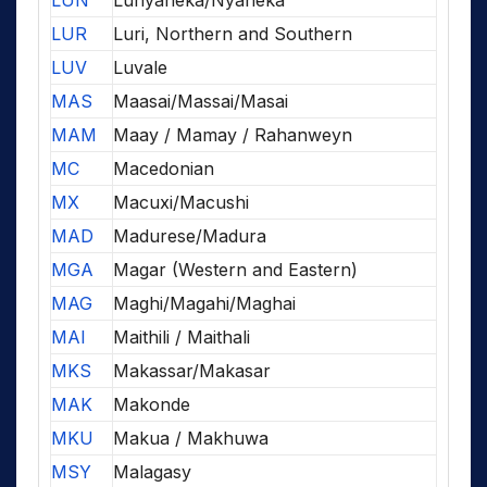
LUN
Lunyaneka/Nyaneka
LUR
Luri, Northern and Southern
LUV
Luvale
MAS
Maasai/Massai/Masai
MAM
Maay / Mamay / Rahanweyn
MC
Macedonian
MX
Macuxi/Macushi
MAD
Madurese/Madura
MGA
Magar (Western and Eastern)
MAG
Maghi/Magahi/Maghai
MAI
Maithili / Maithali
MKS
Makassar/Makasar
MAK
Makonde
MKU
Makua / Makhuwa
MSY
Malagasy