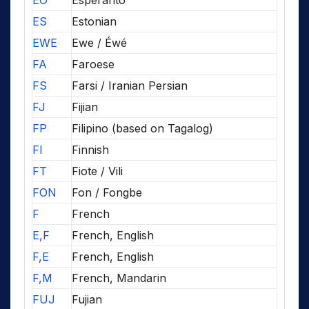
EO
Esperanto
ES
Estonian
EWE
Ewe / Éwé
FA
Faroese
FS
Farsi / Iranian Persian
FJ
Fijian
FP
Filipino (based on Tagalog)
FI
Finnish
FT
Fiote / Vili
FON
Fon / Fongbe
F
French
E,F
French, English
F,E
French, English
F,M
French, Mandarin
FUJ
Fujian