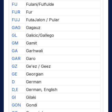
FU
Fulani/Fulfulde
FUR
Fur
FUJ
FutaJalon / Pular
GAG
Gagauz
GL
Galicic/Gallego
GM
Gamit
GA
Garhwali
GAR
Garo
GZ
Ge'ez / Geez
GE
Georgian
D
German
D,E
German, English
GI
Gilaki
GON
Gondi