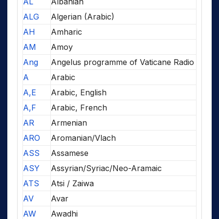
AL
Albanian
ALG
Algerian (Arabic)
AH
Amharic
AM
Amoy
Ang
Angelus programme of Vaticane Radio
A
Arabic
A,E
Arabic, English
A,F
Arabic, French
AR
Armenian
ARO
Aromanian/Vlach
ASS
Assamese
ASY
Assyrian/Syriac/Neo-Aramaic
ATS
Atsi / Zaiwa
AV
Avar
AW
Awadhi