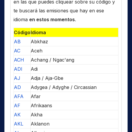
en las que puedes cliquear sobre su código y
te buscará las emisiones que hay en ese
idioma
en estos momentos
.
Código
Idioma
AB
Abkhaz
AC
Aceh
ACH
Achang / Ngac'ang
ADI
Adi
AJ
Adja / Aja-Gbe
AD
Adygea / Adyghe / Circassian
AFA
Afar
AF
Afrikaans
AK
Akha
AKL
Aklanon