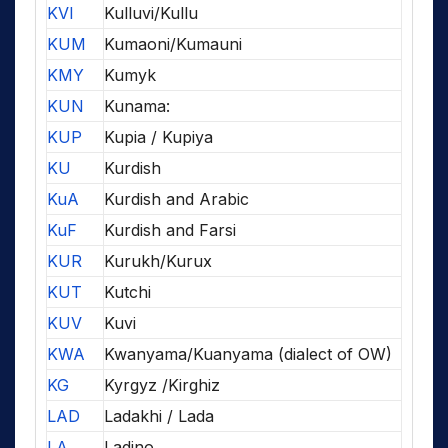
KVI
Kulluvi/Kullu
KUM
Kumaoni/Kumauni
KMY
Kumyk
KUN
Kunama:
KUP
Kupia / Kupiya
KU
Kurdish
KuA
Kurdish and Arabic
KuF
Kurdish and Farsi
KUR
Kurukh/Kurux
KUT
Kutchi
KUV
Kuvi
KWA
Kwanyama/Kuanyama (dialect of OW)
KG
Kyrgyz /Kirghiz
LAD
Ladakhi / Lada
LA
Ladino