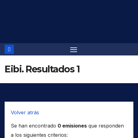
Saltar
al
contenido
Eibi. Resultados 1
Volver atrás
Se han encontrado
0 emisiones
que responden
a los siguientes criterios: