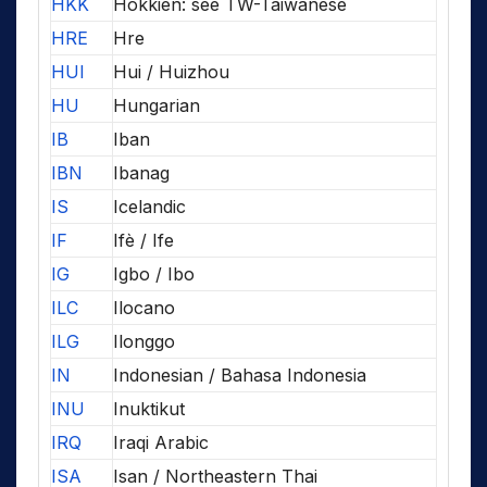
HKK
Hokkien: see TW-Taiwanese
HRE
Hre
HUI
Hui / Huizhou
HU
Hungarian
IB
Iban
IBN
Ibanag
IS
Icelandic
IF
Ifè / Ife
IG
Igbo / Ibo
ILC
Ilocano
ILG
Ilonggo
IN
Indonesian / Bahasa Indonesia
INU
Inuktikut
IRQ
Iraqi Arabic
ISA
Isan / Northeastern Thai