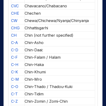
CVC
Chavacano/Chabacano
CHE
Chechen
CW
Chewa/Chichewa/Nyanja/Chinyanja
CHG
Chhattisgarhi
CH
Chin (not further specified)
C-A
Chin-Asho
C-D
Chin-Daai:
C-F
Chin-Falam / Halam
C-H
Chin-Haka
C-K
Chin-Khumi
C-M
Chin-Mro
C-O
Chin-Thado / Thadou-Kuki
C-T
Chin-Tidim
C-Z
Chin-Zomin / Zomi-Chin