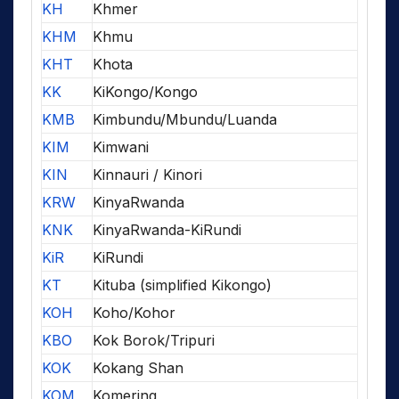
KH
Khmer
KHM
Khmu
KHT
Khota
KK
KiKongo/Kongo
KMB
Kimbundu/Mbundu/Luanda
KIM
Kimwani
KIN
Kinnauri / Kinori
KRW
KinyaRwanda
KNK
KinyaRwanda-KiRundi
KiR
KiRundi
KT
Kituba (simplified Kikongo)
KOH
Koho/Kohor
KBO
Kok Borok/Tripuri
KOK
Kokang Shan
KOM
Komering