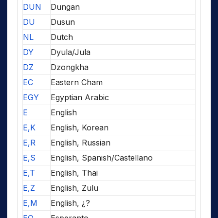
DUN
Dungan
DU
Dusun
NL
Dutch
DY
Dyula/Jula
DZ
Dzongkha
EC
Eastern Cham
EGY
Egyptian Arabic
E
English
E,K
English, Korean
E,R
English, Russian
E,S
English, Spanish/Castellano
E,T
English, Thai
E,Z
English, Zulu
E,M
English, ¿?