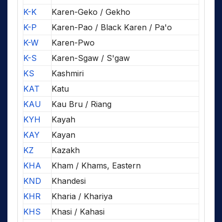
K-K
Karen-Geko / Gekho
K-P
Karen-Pao / Black Karen / Pa'o
K-W
Karen-Pwo
K-S
Karen-Sgaw / S'gaw
KS
Kashmiri
KAT
Katu
KAU
Kau Bru / Riang
KYH
Kayah
KAY
Kayan
KZ
Kazakh
KHA
Kham / Khams, Eastern
KND
Khandesi
KHR
Kharia / Khariya
KHS
Khasi / Kahasi