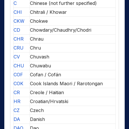
C
Chinese (not further specified)
CHI
Chitrali / Khowar
CKW
Chokwe
CD
Chowdary/Chaudhry/Chodri
CHR
Chrau
CRU
Chru
CV
Chuvash
CHU
Chuwabu
COF
Cofan / Cofán
COK
Cook Islands Maori / Rarotongan
CR
Creole / Haitian
HR
Croatian/Hrvatski
CZ
Czech
DA
Danish
DAO
Dao