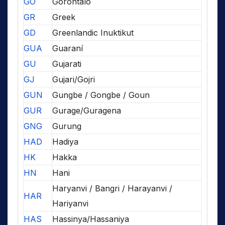
GO
Gorontalo
GR
Greek
GD
Greenlandic Inuktikut
GUA
Guaraní
GU
Gujarati
GJ
Gujari/Gojri
GUN
Gungbe / Gongbe / Goun
GUR
Gurage/Guragena
GNG
Gurung
HAD
Hadiya
HK
Hakka
HN
Hani
Haryanvi / Bangri / Harayanvi /
HAR
Hariyanvi
HAS
Hassinya/Hassaniya