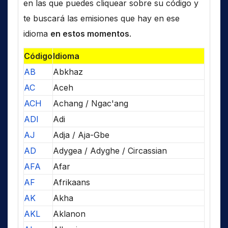
en las que puedes cliquear sobre su código y
te buscará las emisiones que hay en ese
idioma
en estos momentos
.
Código
Idioma
AB
Abkhaz
AC
Aceh
ACH
Achang / Ngac'ang
ADI
Adi
AJ
Adja / Aja-Gbe
AD
Adygea / Adyghe / Circassian
AFA
Afar
AF
Afrikaans
AK
Akha
AKL
Aklanon