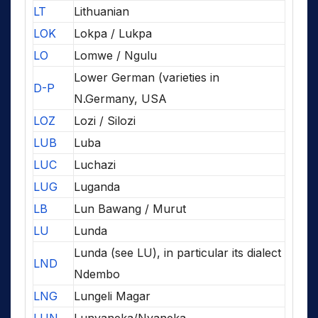
LT
Lithuanian
LOK
Lokpa / Lukpa
LO
Lomwe / Ngulu
Lower German (varieties in
D-P
N.Germany, USA
LOZ
Lozi / Silozi
LUB
Luba
LUC
Luchazi
LUG
Luganda
LB
Lun Bawang / Murut
LU
Lunda
Lunda (see LU), in particular its dialect
LND
Ndembo
LNG
Lungeli Magar