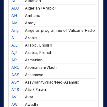
AL
Albanian
ALG
Algerian (Arabic)
AH
Amharic
AM
Amoy
Ang
Angelus programme of Vaticane Radio
A
Arabic
A,E
Arabic, English
A,F
Arabic, French
AR
Armenian
ARO
Aromanian/Vlach
ASS
Assamese
ASY
Assyrian/Syriac/Neo-Aramaic
ATS
Atsi / Zaiwa
AV
Avar
AW
Awadhi