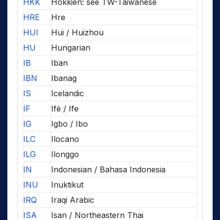
HKK
Hokkien: see TW-Taiwanese
HRE
Hre
HUI
Hui / Huizhou
HU
Hungarian
IB
Iban
IBN
Ibanag
IS
Icelandic
IF
Ifè / Ife
IG
Igbo / Ibo
ILC
Ilocano
ILG
Ilonggo
IN
Indonesian / Bahasa Indonesia
INU
Inuktikut
IRQ
Iraqi Arabic
ISA
Isan / Northeastern Thai