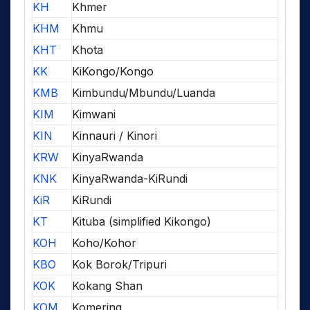
KH
Khmer
KHM
Khmu
KHT
Khota
KK
KiKongo/Kongo
KMB
Kimbundu/Mbundu/Luanda
KIM
Kimwani
KIN
Kinnauri / Kinori
KRW
KinyaRwanda
KNK
KinyaRwanda-KiRundi
KiR
KiRundi
KT
Kituba (simplified Kikongo)
KOH
Koho/Kohor
KBO
Kok Borok/Tripuri
KOK
Kokang Shan
KOM
Komering