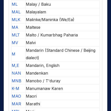
ML
Malay / Baku
MAL
Malayalam
MLK
Malinke/Maninka (We/Ea)
MA
Maltese
MLT
Malto / Kumarbhag Paharia
MV
Malvi
Mandarin (Standard Chinese / Beijing
M
dialect)
M,E
Mandarin, English
NAN
Mandenkan
MNB
Manobo / T'duray
K-M
Manumanaw Karen
MAO
Maori
MAR
Marathi