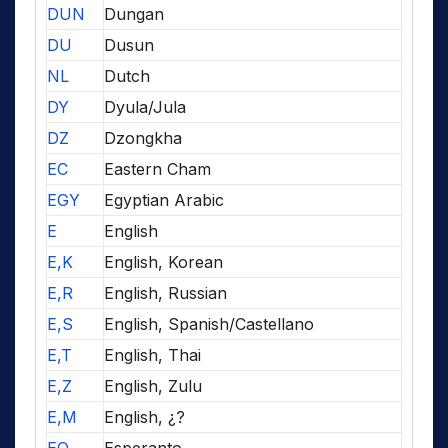
DUN
Dungan
DU
Dusun
NL
Dutch
DY
Dyula/Jula
DZ
Dzongkha
EC
Eastern Cham
EGY
Egyptian Arabic
E
English
E,K
English, Korean
E,R
English, Russian
E,S
English, Spanish/Castellano
E,T
English, Thai
E,Z
English, Zulu
E,M
English, ¿?