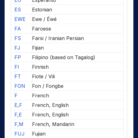
EO
Esperanto
ES
Estonian
EWE
Ewe / Éwé
FA
Faroese
FS
Farsi / Iranian Persian
FJ
Fijian
FP
Filipino (based on Tagalog)
FI
Finnish
FT
Fiote / Vili
FON
Fon / Fongbe
F
French
E,F
French, English
F,E
French, English
F,M
French, Mandarin
FUJ
Fujian