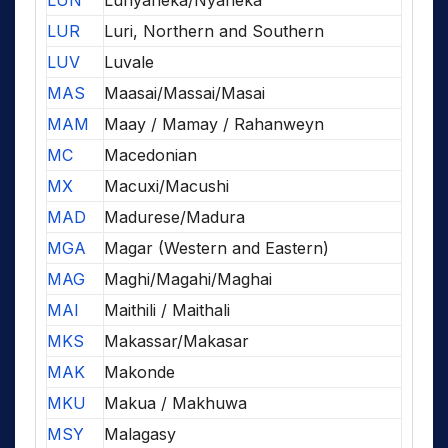
LUN
Lunyaneka/Nyaneka
LUR
Luri, Northern and Southern
LUV
Luvale
MAS
Maasai/Massai/Masai
MAM
Maay / Mamay / Rahanweyn
MC
Macedonian
MX
Macuxi/Macushi
MAD
Madurese/Madura
MGA
Magar (Western and Eastern)
MAG
Maghi/Magahi/Maghai
MAI
Maithili / Maithali
MKS
Makassar/Makasar
MAK
Makonde
MKU
Makua / Makhuwa
MSY
Malagasy