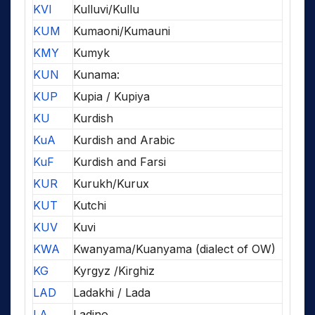
KVI
Kulluvi/Kullu
KUM
Kumaoni/Kumauni
KMY
Kumyk
KUN
Kunama:
KUP
Kupia / Kupiya
KU
Kurdish
KuA
Kurdish and Arabic
KuF
Kurdish and Farsi
KUR
Kurukh/Kurux
KUT
Kutchi
KUV
Kuvi
KWA
Kwanyama/Kuanyama (dialect of OW)
KG
Kyrgyz /Kirghiz
LAD
Ladakhi / Lada
LA
Ladino