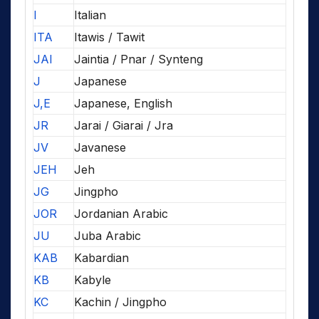
I
Italian
ITA
Itawis / Tawit
JAI
Jaintia / Pnar / Synteng
J
Japanese
J,E
Japanese, English
JR
Jarai / Giarai / Jra
JV
Javanese
JEH
Jeh
JG
Jingpho
JOR
Jordanian Arabic
JU
Juba Arabic
KAB
Kabardian
KB
Kabyle
KC
Kachin / Jingpho