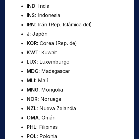
IND
: India
INS
: Indonesia
IRN
: Irán (Rep. Islámica del)
J
: Japón
KOR
: Corea (Rep. de)
KWT
: Kuwait
LUX
: Luxemburgo
MDG
: Madagascar
MLI
: Malí
MNG
: Mongolia
NOR
: Noruega
NZL
: Nueva Zelandia
OMA
: Omán
PHL
: Filipinas
POL
: Polonia