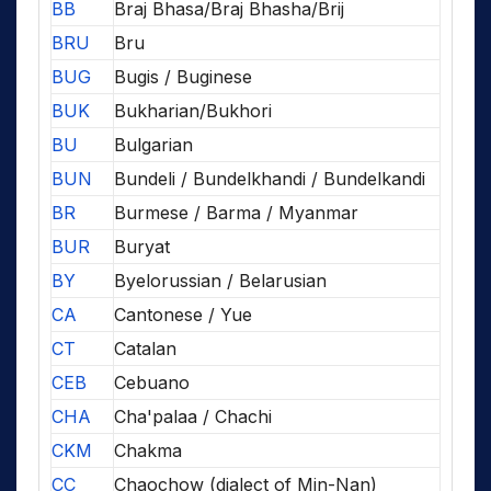
BB
Braj Bhasa/Braj Bhasha/Brij
BRU
Bru
BUG
Bugis / Buginese
BUK
Bukharian/Bukhori
BU
Bulgarian
BUN
Bundeli / Bundelkhandi / Bundelkandi
BR
Burmese / Barma / Myanmar
BUR
Buryat
BY
Byelorussian / Belarusian
CA
Cantonese / Yue
CT
Catalan
CEB
Cebuano
CHA
Cha'palaa / Chachi
CKM
Chakma
CC
Chaochow (dialect of Min-Nan)