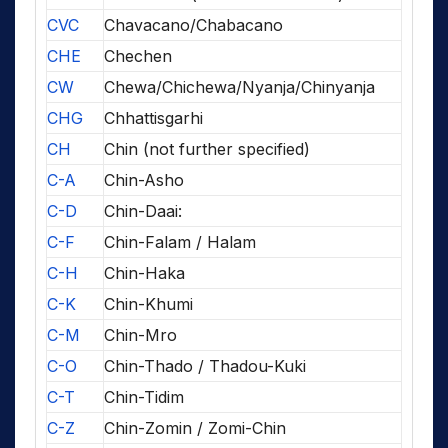
CVC
Chavacano/Chabacano
CHE
Chechen
CW
Chewa/Chichewa/Nyanja/Chinyanja
CHG
Chhattisgarhi
CH
Chin (not further specified)
C-A
Chin-Asho
C-D
Chin-Daai:
C-F
Chin-Falam / Halam
C-H
Chin-Haka
C-K
Chin-Khumi
C-M
Chin-Mro
C-O
Chin-Thado / Thadou-Kuki
C-T
Chin-Tidim
C-Z
Chin-Zomin / Zomi-Chin