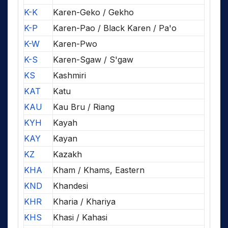
K-K
Karen-Geko / Gekho
K-P
Karen-Pao / Black Karen / Pa'o
K-W
Karen-Pwo
K-S
Karen-Sgaw / S'gaw
KS
Kashmiri
KAT
Katu
KAU
Kau Bru / Riang
KYH
Kayah
KAY
Kayan
KZ
Kazakh
KHA
Kham / Khams, Eastern
KND
Khandesi
KHR
Kharia / Khariya
KHS
Khasi / Kahasi