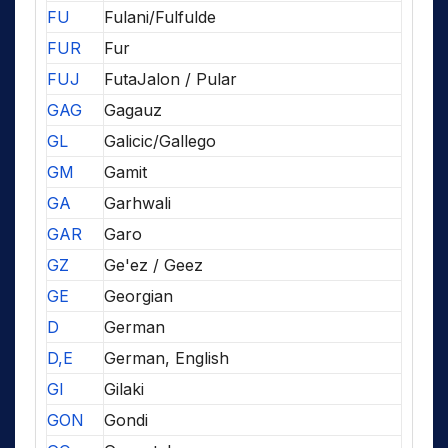
FU
Fulani/Fulfulde
FUR
Fur
FUJ
FutaJalon / Pular
GAG
Gagauz
GL
Galicic/Gallego
GM
Gamit
GA
Garhwali
GAR
Garo
GZ
Ge'ez / Geez
GE
Georgian
D
German
D,E
German, English
GI
Gilaki
GON
Gondi