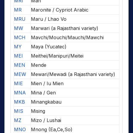
MRI
Mari
MR
Maronite / Cypriot Arabic
MRU
Maru / Lhao Vo
MW
Marwari (a Rajasthani variety)
MCH
Mavchi/Mouchi/Mauchi/Mawchi
MY
Maya (Yucatec)
MEI
Meithei/Manipuri/Meitei
MEN
Mende
MEW
Mewari/Mewadi (a Rajasthani variety)
MIE
Mien / Iu Mien
MNA
Mina / Gen
MKB
Minangkabau
MIS
Mising
MZ
Mizo / Lushai
MNO
Mnong (Ea,Ce,So)