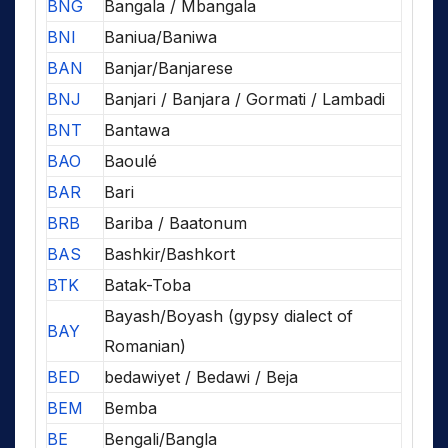
BNG
Bangala / Mbangala
BNI
Baniua/Baniwa
BAN
Banjar/Banjarese
BNJ
Banjari / Banjara / Gormati / Lambadi
BNT
Bantawa
BAO
Baoulé
BAR
Bari
BRB
Bariba / Baatonum
BAS
Bashkir/Bashkort
BTK
Batak-Toba
Bayash/Boyash (gypsy dialect of
BAY
Romanian)
BED
bedawiyet / Bedawi / Beja
BEM
Bemba
BE
Bengali/Bangla