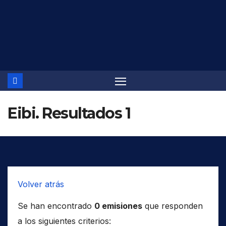
Saltar
al
contenido
Eibi. Resultados 1
Volver atrás
Se han encontrado
0 emisiones
que responden
a los siguientes criterios: