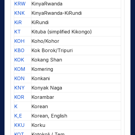
KRW
KinyaRwanda
KNK
KinyaRwanda-KiRundi
KiR
KiRundi
KT
Kituba (simplified Kikongo)
KOH
Koho/Kohor
KBO
Kok Borok/Tripuri
KOK
Kokang Shan
KOM
Komering
KON
Konkani
KNY
Konyak Naga
KOR
Korambar
K
Korean
K,E
Korean, English
KKU
Korku
KOT
Kotokoli / Tem