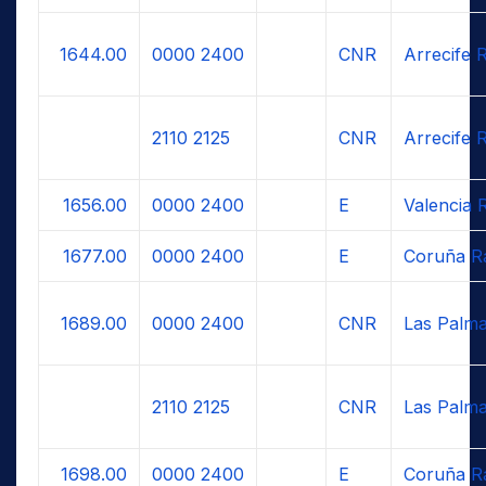
1644.00
0000
2400
CNR
Arrecife 
2110
2125
CNR
Arrecife 
1656.00
0000
2400
E
Valencia 
1677.00
0000
2400
E
Coruña R
1689.00
0000
2400
CNR
Las Palma
2110
2125
CNR
Las Palma
1698.00
0000
2400
E
Coruña R