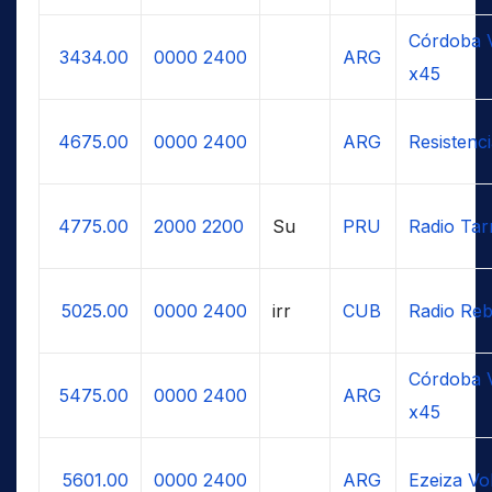
Córdoba V
3434.00
0000
2400
ARG
x45
4675.00
0000
2400
ARG
Resistenc
4775.00
2000
2200
Su
PRU
Radio Ta
5025.00
0000
2400
irr
CUB
Radio Reb
Córdoba V
5475.00
0000
2400
ARG
x45
5601.00
0000
2400
ARG
Ezeiza Vo