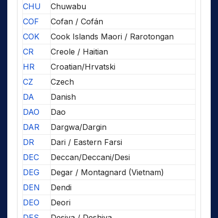
CHU
Chuwabu
COF
Cofan / Cofán
COK
Cook Islands Maori / Rarotongan
CR
Creole / Haitian
HR
Croatian/Hrvatski
CZ
Czech
DA
Danish
DAO
Dao
DAR
Dargwa/Dargin
DR
Dari / Eastern Farsi
DEC
Deccan/Deccani/Desi
DEG
Degar / Montagnard (Vietnam)
DEN
Dendi
DEO
Deori
DES
Desiya / Deshiya