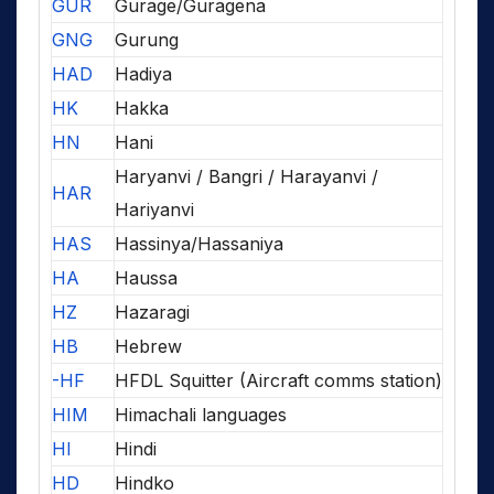
GUR
Gurage/Guragena
GNG
Gurung
HAD
Hadiya
HK
Hakka
HN
Hani
Haryanvi / Bangri / Harayanvi /
HAR
Hariyanvi
HAS
Hassinya/Hassaniya
HA
Haussa
HZ
Hazaragi
HB
Hebrew
-HF
HFDL Squitter (Aircraft comms station)
HIM
Himachali languages
HI
Hindi
HD
Hindko