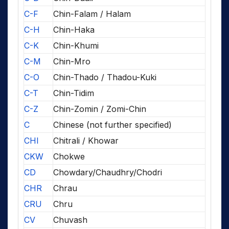
C-F
Chin-Falam / Halam
C-H
Chin-Haka
C-K
Chin-Khumi
C-M
Chin-Mro
C-O
Chin-Thado / Thadou-Kuki
C-T
Chin-Tidim
C-Z
Chin-Zomin / Zomi-Chin
C
Chinese (not further specified)
CHI
Chitrali / Khowar
CKW
Chokwe
CD
Chowdary/Chaudhry/Chodri
CHR
Chrau
CRU
Chru
CV
Chuvash