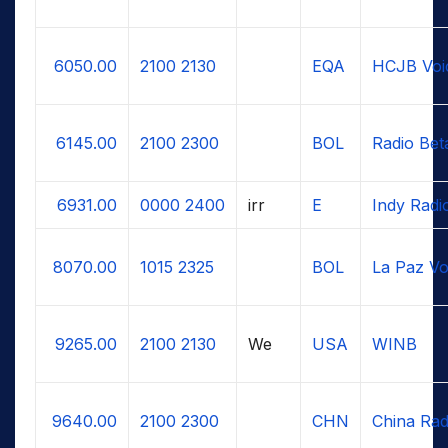
6050.00
2100
2130
EQA
HCJB Voi
6145.00
2100
2300
BOL
Radio Bet
6931.00
0000
2400
irr
E
Indy Radi
8070.00
1015
2325
BOL
La Paz Vo
9265.00
2100
2130
We
USA
WINB
9640.00
2100
2300
CHN
China Radi