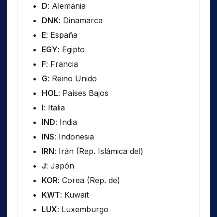
D
: Alemania
DNK
: Dinamarca
E
: España
EGY
: Egipto
F
: Francia
G
: Reino Unido
HOL
: Países Bajos
I
: Italia
IND
: India
INS
: Indonesia
IRN
: Irán (Rep. Islámica del)
J
: Japón
KOR
: Corea (Rep. de)
KWT
: Kuwait
LUX
: Luxemburgo