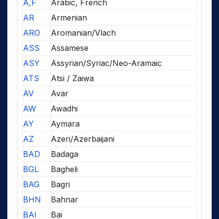
A,F
Arabic, French
AR
Armenian
ARO
Aromanian/Vlach
ASS
Assamese
ASY
Assyrian/Syriac/Neo-Aramaic
ATS
Atsi / Zaiwa
AV
Avar
AW
Awadhi
AY
Aymara
AZ
Azeri/Azerbaijani
BAD
Badaga
BGL
Bagheli
BAG
Bagri
BHN
Bahnar
BAI
Bai