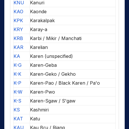
KNU
Kanuri
KAO
Kaonde
KPK
Karakalpak
KRY
Karay-a
KRB
Karbi / Mikir / Manchati
KAR
Karelian
KA
Karen (unspecified)
K-G
Karen-Geba
K-K
Karen-Geko / Gekho
K-P
Karen-Pao / Black Karen / Pa'o
K-W
Karen-Pwo
K-S
Karen-Sgaw / S'gaw
KS
Kashmiri
KAT
Katu
KAU
Kau Bru / Riang