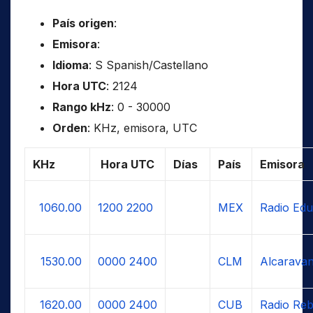
País origen
:
Emisora
:
Idioma
: S Spanish/Castellano
Hora UTC
: 2124
Rango kHz
: 0 - 30000
Orden
: KHz, emisora, UTC
KHz
Hora UTC
Días
País
Emisora
1060.00
1200
2200
MEX
Radio Edu
1530.00
0000
2400
CLM
Alcaravan
1620.00
0000
2400
CUB
Radio Reb