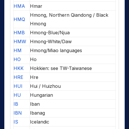
HMA
Hmar
Hmong, Northern Qiandong / Black
HMQ
Hmong
HMB
Hmong-Blue/Njua
HMW
Hmong-White/Daw
HM
Hmong/Miao languages
HO
Ho
HKK
Hokkien: see TW-Taiwanese
HRE
Hre
HUI
Hui / Huizhou
HU
Hungarian
IB
Iban
IBN
Ibanag
IS
Icelandic