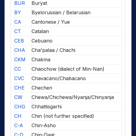
BUR
Buryat
BY
Byelorussian / Belarusian
CA
Cantonese / Yue
CT
Catalan
CEB
Cebuano
CHA
Cha'palaa / Chachi
CKM
Chakma
CC
Chaochow (dialect of Min-Nan)
CVC
Chavacano/Chabacano
CHE
Chechen
CW
Chewa/Chichewa/Nyanja/Chinyanja
CHG
Chhattisgarhi
CH
Chin (not further specified)
C-A
Chin-Asho
C-D
Chin-Daai: