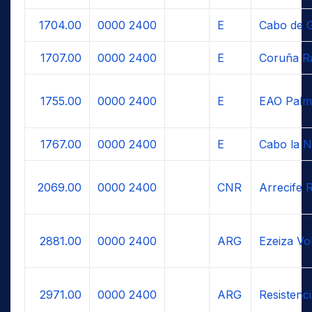
1704.00
0000
2400
E
Cabo de G
1707.00
0000
2400
E
Coruña R
1755.00
0000
2400
E
EAO Palm
1767.00
0000
2400
E
Cabo la N
2069.00
0000
2400
CNR
Arrecife 
2881.00
0000
2400
ARG
Ezeiza Vo
2971.00
0000
2400
ARG
Resistenc