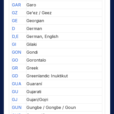
GAR
Garo
GZ
Ge'ez / Geez
GE
Georgian
D
German
D,E
German, English
GI
Gilaki
GON
Gondi
GO
Gorontalo
GR
Greek
GD
Greenlandic Inuktikut
GUA
Guaraní
GU
Gujarati
GJ
Gujari/Gojri
GUN
Gungbe / Gongbe / Goun