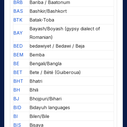
BRB
Bariba / Baatonum
BAS
Bashkir/Bashkort
BTK
Batak-Toba
Bayash/Boyash (gypsy dialect of
BAY
Romanian)
BED
bedawiyet / Bedawi / Beja
BEM
Bemba
BE
Bengali/Bangla
BET
Bete / Bété (Guiberoua)
BHT
Bhatri
BH
Bhili
BJ
Bhojpuri/Bihari
BID
Bidayuh languages
BI
Bilen/Bile
BIS
Bisaya