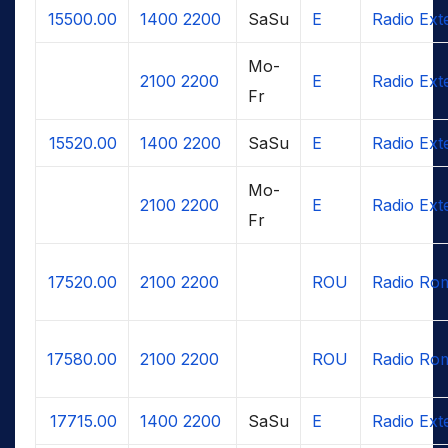
15500.00
1400
2200
SaSu
E
Radio Ext
Mo-
2100
2200
E
Radio Ext
Fr
15520.00
1400
2200
SaSu
E
Radio Ext
Mo-
2100
2200
E
Radio Ext
Fr
17520.00
2100
2200
ROU
Radio Rom
17580.00
2100
2200
ROU
Radio Rom
17715.00
1400
2200
SaSu
E
Radio Ext