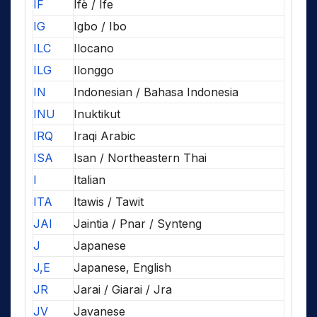
IF
Ifè / Ife
IG
Igbo / Ibo
ILC
Ilocano
ILG
Ilonggo
IN
Indonesian / Bahasa Indonesia
INU
Inuktikut
IRQ
Iraqi Arabic
ISA
Isan / Northeastern Thai
I
Italian
ITA
Itawis / Tawit
JAI
Jaintia / Pnar / Synteng
J
Japanese
J,E
Japanese, English
JR
Jarai / Giarai / Jra
JV
Javanese