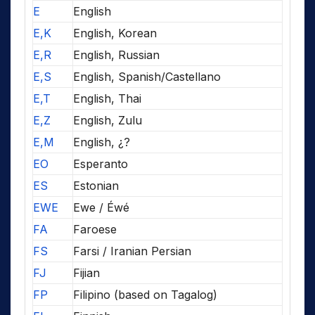
E
English
E,K
English, Korean
E,R
English, Russian
E,S
English, Spanish/Castellano
E,T
English, Thai
E,Z
English, Zulu
E,M
English, ¿?
EO
Esperanto
ES
Estonian
EWE
Ewe / Éwé
FA
Faroese
FS
Farsi / Iranian Persian
FJ
Fijian
FP
Filipino (based on Tagalog)