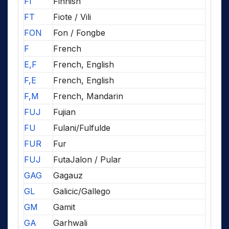
FI
Finnish
FT
Fiote / Vili
FON
Fon / Fongbe
F
French
E,F
French, English
F,E
French, English
F,M
French, Mandarin
FUJ
Fujian
FU
Fulani/Fulfulde
FUR
Fur
FUJ
FutaJalon / Pular
GAG
Gagauz
GL
Galicic/Gallego
GM
Gamit
GA
Garhwali