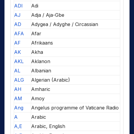
ADI
Adi
AJ
Adja / Aja-Gbe
AD
Adygea / Adyghe / Circassian
AFA
Afar
AF
Afrikaans
AK
Akha
AKL
Aklanon
AL
Albanian
ALG
Algerian (Arabic)
AH
Amharic
AM
Amoy
Ang
Angelus programme of Vaticane Radio
A
Arabic
A,E
Arabic, English