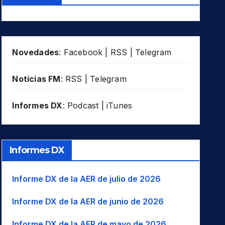
Novedades
:
Facebook
|
RSS
|
Telegram
Noticias FM
:
RSS
|
Telegram
Informes DX
:
Podcast
|
iTunes
Informes DX
Informe DX de la AER de julio de 2026
Informe DX de la AER de junio de 2026
Informe DX de la AER de mayo de 2026