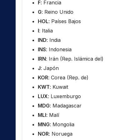
F
: Francia
G
: Reino Unido
HOL
: Países Bajos
I
: Italia
IND
: India
INS
: Indonesia
IRN
: Irán (Rep. Islámica del)
J
: Japón
KOR
: Corea (Rep. de)
KWT
: Kuwait
LUX
: Luxemburgo
MDG
: Madagascar
MLI
: Malí
MNG
: Mongolia
NOR
: Noruega