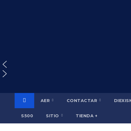
Saltar
al
contenido
AER
CONTACTAR
DIEXI
S500
SITIO
TIENDA +