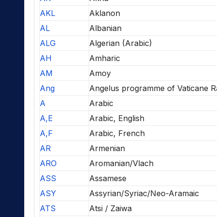
AKL
Aklanon
AL
Albanian
ALG
Algerian (Arabic)
AH
Amharic
AM
Amoy
Ang
Angelus programme of Vaticane R
A
Arabic
A,E
Arabic, English
A,F
Arabic, French
AR
Armenian
ARO
Aromanian/Vlach
ASS
Assamese
ASY
Assyrian/Syriac/Neo-Aramaic
ATS
Atsi / Zaiwa