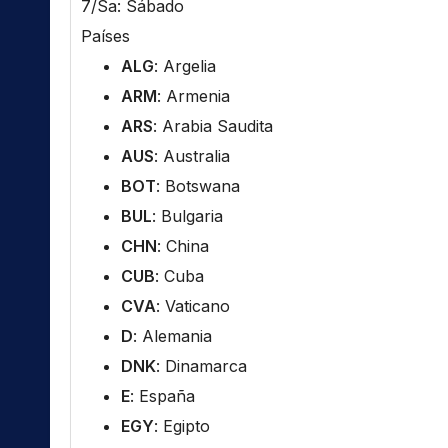
7/Sa: Sábado
Países
ALG
: Argelia
ARM
: Armenia
ARS
: Arabia Saudita
AUS
: Australia
BOT
: Botswana
BUL
: Bulgaria
CHN
: China
CUB
: Cuba
CVA
: Vaticano
D
: Alemania
DNK
: Dinamarca
E
: España
EGY
: Egipto