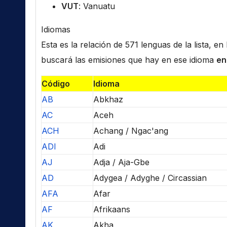
VUT
: Vanuatu
Idiomas
Esta es la relación de 571 lenguas de la lista, e
buscará las emisiones que hay en ese idioma
en
Código
Idioma
AB
Abkhaz
AC
Aceh
ACH
Achang / Ngac'ang
ADI
Adi
AJ
Adja / Aja-Gbe
AD
Adygea / Adyghe / Circassian
AFA
Afar
AF
Afrikaans
AK
Akha