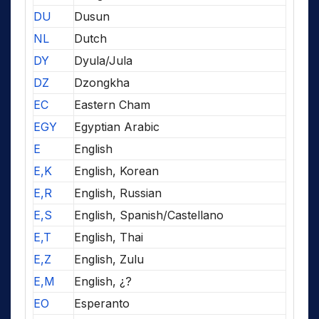
DU
Dusun
NL
Dutch
DY
Dyula/Jula
DZ
Dzongkha
EC
Eastern Cham
EGY
Egyptian Arabic
E
English
E,K
English, Korean
E,R
English, Russian
E,S
English, Spanish/Castellano
E,T
English, Thai
E,Z
English, Zulu
E,M
English, ¿?
EO
Esperanto