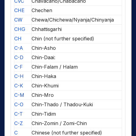
CVC
Chavacano/Chabacano
CHE
Chechen
CW
Chewa/Chichewa/Nyanja/Chinyanja
CHG
Chhattisgarhi
CH
Chin (not further specified)
C-A
Chin-Asho
C-D
Chin-Daai:
C-F
Chin-Falam / Halam
C-H
Chin-Haka
C-K
Chin-Khumi
C-M
Chin-Mro
C-O
Chin-Thado / Thadou-Kuki
C-T
Chin-Tidim
C-Z
Chin-Zomin / Zomi-Chin
C
Chinese (not further specified)