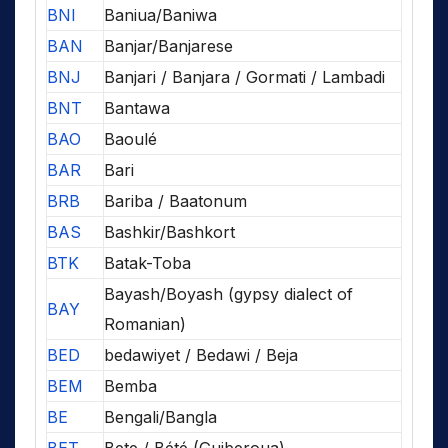
BNI
Baniua/Baniwa
BAN
Banjar/Banjarese
BNJ
Banjari / Banjara / Gormati / Lambadi
BNT
Bantawa
BAO
Baoulé
BAR
Bari
BRB
Bariba / Baatonum
BAS
Bashkir/Bashkort
BTK
Batak-Toba
Bayash/Boyash (gypsy dialect of
BAY
Romanian)
BED
bedawiyet / Bedawi / Beja
BEM
Bemba
BE
Bengali/Bangla
BET
Bete / Bété (Guiberoua)