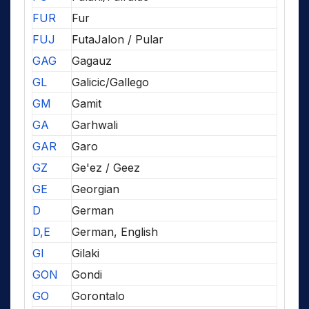
FUR
Fur
FUJ
FutaJalon / Pular
GAG
Gagauz
GL
Galicic/Gallego
GM
Gamit
GA
Garhwali
GAR
Garo
GZ
Ge'ez / Geez
GE
Georgian
D
German
D,E
German, English
GI
Gilaki
GON
Gondi
GO
Gorontalo