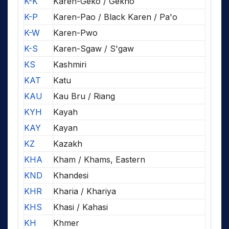
K-K
Karen-Geko / Gekho
K-P
Karen-Pao / Black Karen / Pa'o
K-W
Karen-Pwo
K-S
Karen-Sgaw / S'gaw
KS
Kashmiri
KAT
Katu
KAU
Kau Bru / Riang
KYH
Kayah
KAY
Kayan
KZ
Kazakh
KHA
Kham / Khams, Eastern
KND
Khandesi
KHR
Kharia / Khariya
KHS
Khasi / Kahasi
KH
Khmer