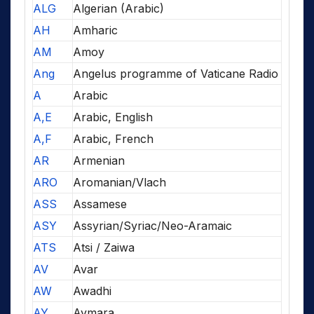
ALG
Algerian (Arabic)
AH
Amharic
AM
Amoy
Ang
Angelus programme of Vaticane Radio
A
Arabic
A,E
Arabic, English
A,F
Arabic, French
AR
Armenian
ARO
Aromanian/Vlach
ASS
Assamese
ASY
Assyrian/Syriac/Neo-Aramaic
ATS
Atsi / Zaiwa
AV
Avar
AW
Awadhi
AY
Aymara