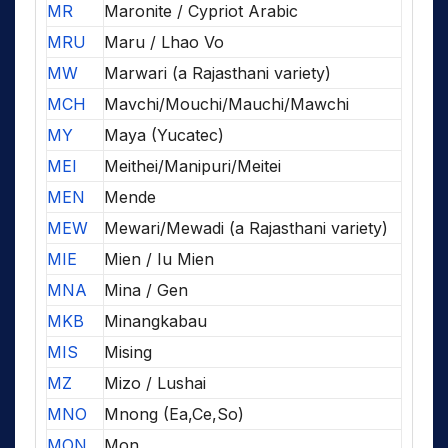
MR
Maronite / Cypriot Arabic
MRU
Maru / Lhao Vo
MW
Marwari (a Rajasthani variety)
MCH
Mavchi/Mouchi/Mauchi/Mawchi
MY
Maya (Yucatec)
MEI
Meithei/Manipuri/Meitei
MEN
Mende
MEW
Mewari/Mewadi (a Rajasthani variety)
MIE
Mien / Iu Mien
MNA
Mina / Gen
MKB
Minangkabau
MIS
Mising
MZ
Mizo / Lushai
MNO
Mnong (Ea,Ce,So)
MON
Mon