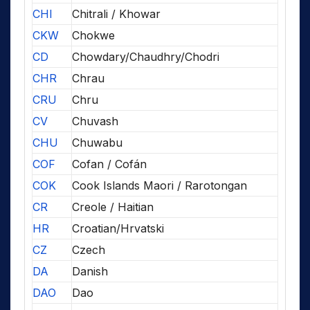
CHI
Chitrali / Khowar
CKW
Chokwe
CD
Chowdary/Chaudhry/Chodri
CHR
Chrau
CRU
Chru
CV
Chuvash
CHU
Chuwabu
COF
Cofan / Cofán
COK
Cook Islands Maori / Rarotongan
CR
Creole / Haitian
HR
Croatian/Hrvatski
CZ
Czech
DA
Danish
DAO
Dao