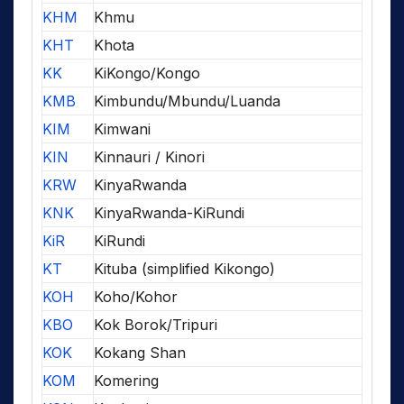
KHM
Khmu
KHT
Khota
KK
KiKongo/Kongo
KMB
Kimbundu/Mbundu/Luanda
KIM
Kimwani
KIN
Kinnauri / Kinori
KRW
KinyaRwanda
KNK
KinyaRwanda-KiRundi
KiR
KiRundi
KT
Kituba (simplified Kikongo)
KOH
Koho/Kohor
KBO
Kok Borok/Tripuri
KOK
Kokang Shan
KOM
Komering