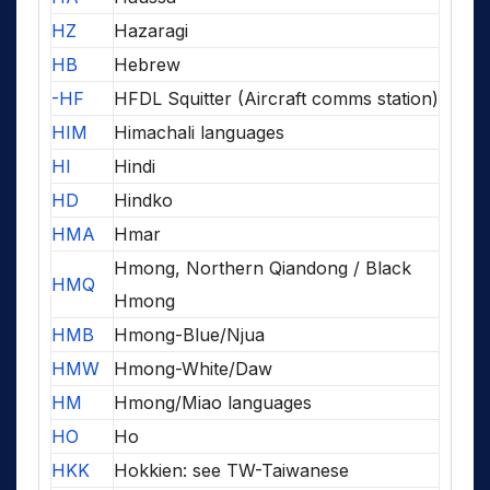
HZ
Hazaragi
HB
Hebrew
-HF
HFDL Squitter (Aircraft comms station)
HIM
Himachali languages
HI
Hindi
HD
Hindko
HMA
Hmar
Hmong, Northern Qiandong / Black
HMQ
Hmong
HMB
Hmong-Blue/Njua
HMW
Hmong-White/Daw
HM
Hmong/Miao languages
HO
Ho
HKK
Hokkien: see TW-Taiwanese