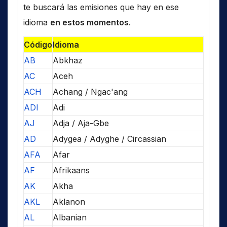
te buscará las emisiones que hay en ese
idioma
en estos momentos
.
Código
Idioma
AB
Abkhaz
AC
Aceh
ACH
Achang / Ngac'ang
ADI
Adi
AJ
Adja / Aja-Gbe
AD
Adygea / Adyghe / Circassian
AFA
Afar
AF
Afrikaans
AK
Akha
AKL
Aklanon
AL
Albanian