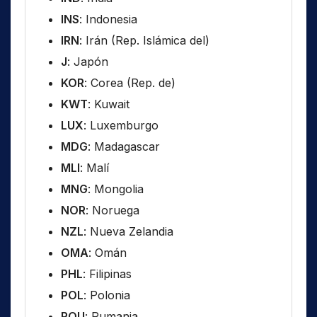
INS
: Indonesia
IRN
: Irán (Rep. Islámica del)
J
: Japón
KOR
: Corea (Rep. de)
KWT
: Kuwait
LUX
: Luxemburgo
MDG
: Madagascar
MLI
: Malí
MNG
: Mongolia
NOR
: Noruega
NZL
: Nueva Zelandia
OMA
: Omán
PHL
: Filipinas
POL
: Polonia
ROU
: Rumania