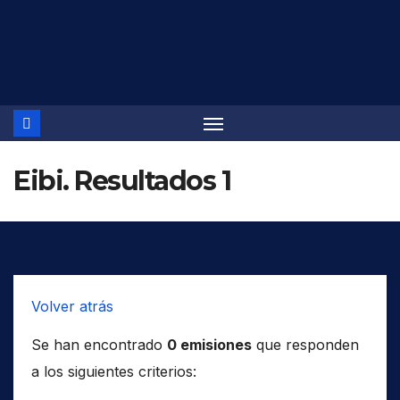
Saltar
al
contenido
Eibi. Resultados 1
Volver atrás
Se han encontrado
0 emisiones
que responden
a los siguientes criterios: