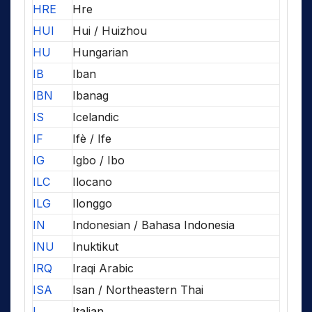
HRE
Hre
HUI
Hui / Huizhou
HU
Hungarian
IB
Iban
IBN
Ibanag
IS
Icelandic
IF
Ifè / Ife
IG
Igbo / Ibo
ILC
Ilocano
ILG
Ilonggo
IN
Indonesian / Bahasa Indonesia
INU
Inuktikut
IRQ
Iraqi Arabic
ISA
Isan / Northeastern Thai
I
Italian