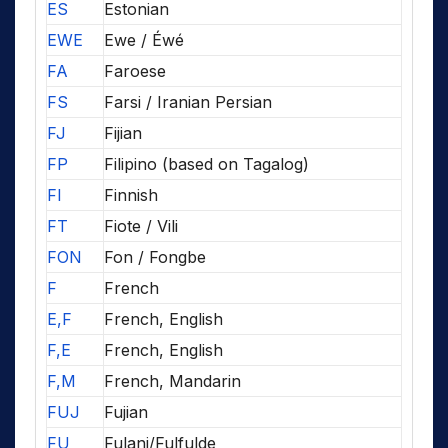
ES
Estonian
EWE
Ewe / Éwé
FA
Faroese
FS
Farsi / Iranian Persian
FJ
Fijian
FP
Filipino (based on Tagalog)
FI
Finnish
FT
Fiote / Vili
FON
Fon / Fongbe
F
French
E,F
French, English
F,E
French, English
F,M
French, Mandarin
FUJ
Fujian
FU
Fulani/Fulfulde