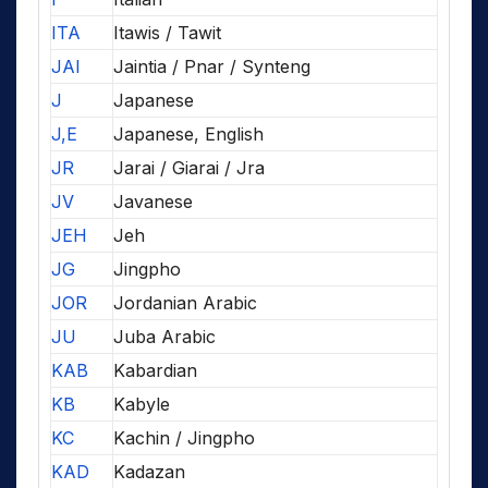
ITA
Itawis / Tawit
JAI
Jaintia / Pnar / Synteng
J
Japanese
J,E
Japanese, English
JR
Jarai / Giarai / Jra
JV
Javanese
JEH
Jeh
JG
Jingpho
JOR
Jordanian Arabic
JU
Juba Arabic
KAB
Kabardian
KB
Kabyle
KC
Kachin / Jingpho
KAD
Kadazan