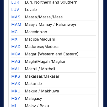
LUR
Luri, Northern and Southern
LUV
Luvale
MAS
Maasai/Massai/Masai
MAM
Maay / Mamay / Rahanweyn
MC
Macedonian
MX
Macuxi/Macushi
MAD
Madurese/Madura
MGA
Magar (Western and Eastern)
MAG
Maghi/Magahi/Maghai
MAI
Maithili / Maithali
MKS
Makassar/Makasar
MAK
Makonde
MKU
Makua / Makhuwa
MSY
Malagasy
ML
Malay / Baku