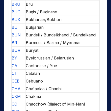
BRU
Bru
BUG
Bugis / Buginese
BUK
Bukharian/Bukhori
BU
Bulgarian
BUN
Bundeli / Bundelkhandi / Bundelkandi
BR
Burmese / Barma / Myanmar
BUR
Buryat
BY
Byelorussian / Belarusian
CA
Cantonese / Yue
CT
Catalan
CEB
Cebuano
CHA
Cha'palaa / Chachi
CKM
Chakma
CC
Chaochow (dialect of Min-Nan)