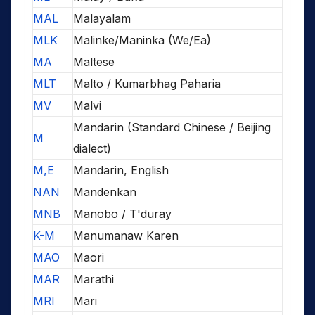
MAL
Malayalam
MLK
Malinke/Maninka (We/Ea)
MA
Maltese
MLT
Malto / Kumarbhag Paharia
MV
Malvi
Mandarin (Standard Chinese / Beijing
M
dialect)
M,E
Mandarin, English
NAN
Mandenkan
MNB
Manobo / T'duray
K-M
Manumanaw Karen
MAO
Maori
MAR
Marathi
MRI
Mari