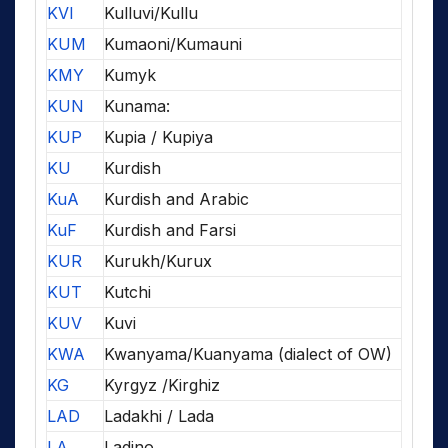
KVI
Kulluvi/Kullu
KUM
Kumaoni/Kumauni
KMY
Kumyk
KUN
Kunama:
KUP
Kupia / Kupiya
KU
Kurdish
KuA
Kurdish and Arabic
KuF
Kurdish and Farsi
KUR
Kurukh/Kurux
KUT
Kutchi
KUV
Kuvi
KWA
Kwanyama/Kuanyama (dialect of OW)
KG
Kyrgyz /Kirghiz
LAD
Ladakhi / Lada
LA
Ladino