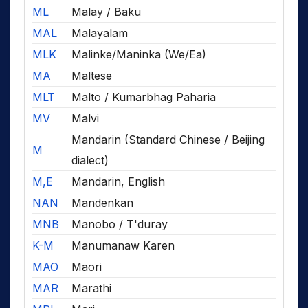
ML
Malay / Baku
MAL
Malayalam
MLK
Malinke/Maninka (We/Ea)
MA
Maltese
MLT
Malto / Kumarbhag Paharia
MV
Malvi
Mandarin (Standard Chinese / Beijing
M
dialect)
M,E
Mandarin, English
NAN
Mandenkan
MNB
Manobo / T'duray
K-M
Manumanaw Karen
MAO
Maori
MAR
Marathi