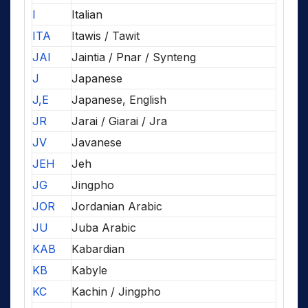
I
Italian
ITA
Itawis / Tawit
JAI
Jaintia / Pnar / Synteng
J
Japanese
J,E
Japanese, English
JR
Jarai / Giarai / Jra
JV
Javanese
JEH
Jeh
JG
Jingpho
JOR
Jordanian Arabic
JU
Juba Arabic
KAB
Kabardian
KB
Kabyle
KC
Kachin / Jingpho