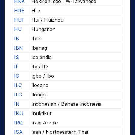
HKK
Hokkien: see TW-Taiwanese
HRE
Hre
HUI
Hui / Huizhou
HU
Hungarian
IB
Iban
IBN
Ibanag
IS
Icelandic
IF
Ifè / Ife
IG
Igbo / Ibo
ILC
Ilocano
ILG
Ilonggo
IN
Indonesian / Bahasa Indonesia
INU
Inuktikut
IRQ
Iraqi Arabic
ISA
Isan / Northeastern Thai