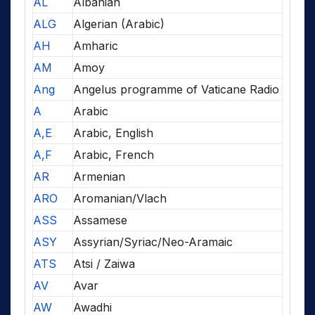
AL
Albanian
ALG
Algerian (Arabic)
AH
Amharic
AM
Amoy
Ang
Angelus programme of Vaticane Radio
A
Arabic
A,E
Arabic, English
A,F
Arabic, French
AR
Armenian
ARO
Aromanian/Vlach
ASS
Assamese
ASY
Assyrian/Syriac/Neo-Aramaic
ATS
Atsi / Zaiwa
AV
Avar
AW
Awadhi