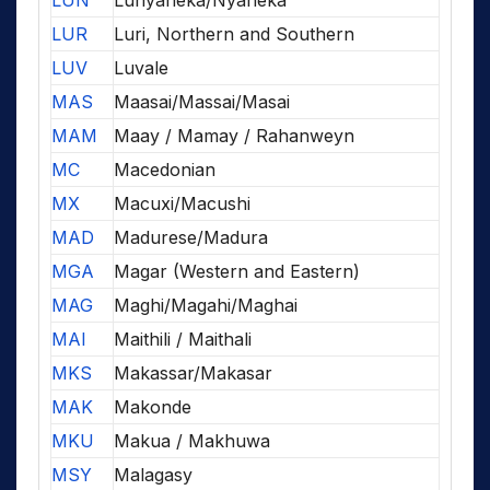
LUN
Lunyaneka/Nyaneka
LUR
Luri, Northern and Southern
LUV
Luvale
MAS
Maasai/Massai/Masai
MAM
Maay / Mamay / Rahanweyn
MC
Macedonian
MX
Macuxi/Macushi
MAD
Madurese/Madura
MGA
Magar (Western and Eastern)
MAG
Maghi/Magahi/Maghai
MAI
Maithili / Maithali
MKS
Makassar/Makasar
MAK
Makonde
MKU
Makua / Makhuwa
MSY
Malagasy