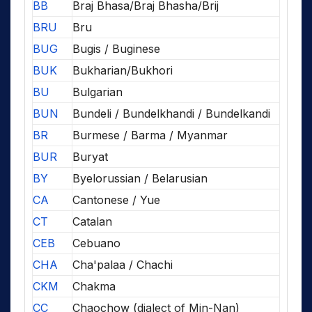
BB
Braj Bhasa/Braj Bhasha/Brij
BRU
Bru
BUG
Bugis / Buginese
BUK
Bukharian/Bukhori
BU
Bulgarian
BUN
Bundeli / Bundelkhandi / Bundelkandi
BR
Burmese / Barma / Myanmar
BUR
Buryat
BY
Byelorussian / Belarusian
CA
Cantonese / Yue
CT
Catalan
CEB
Cebuano
CHA
Cha'palaa / Chachi
CKM
Chakma
CC
Chaochow (dialect of Min-Nan)