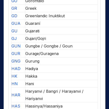
GO
Gorontalo
GR
Greek
GD
Greenlandic Inuktikut
GUA
Guaraní
GU
Gujarati
GJ
Gujari/Gojri
GUN
Gungbe / Gongbe / Goun
GUR
Gurage/Guragena
GNG
Gurung
HAD
Hadiya
HK
Hakka
HN
Hani
Haryanvi / Bangri / Harayanvi /
HAR
Hariyanvi
HAS
Hassinya/Hassaniya