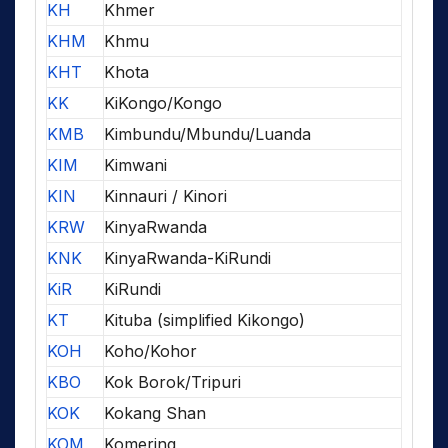
KH
Khmer
KHM
Khmu
KHT
Khota
KK
KiKongo/Kongo
KMB
Kimbundu/Mbundu/Luanda
KIM
Kimwani
KIN
Kinnauri / Kinori
KRW
KinyaRwanda
KNK
KinyaRwanda-KiRundi
KiR
KiRundi
KT
Kituba (simplified Kikongo)
KOH
Koho/Kohor
KBO
Kok Borok/Tripuri
KOK
Kokang Shan
KOM
Komering