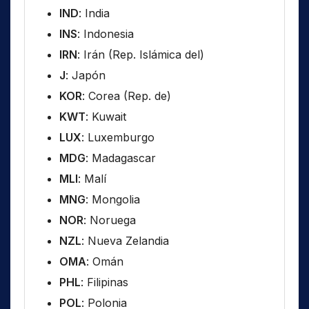
IND
: India
INS
: Indonesia
IRN
: Irán (Rep. Islámica del)
J
: Japón
KOR
: Corea (Rep. de)
KWT
: Kuwait
LUX
: Luxemburgo
MDG
: Madagascar
MLI
: Malí
MNG
: Mongolia
NOR
: Noruega
NZL
: Nueva Zelandia
OMA
: Omán
PHL
: Filipinas
POL
: Polonia