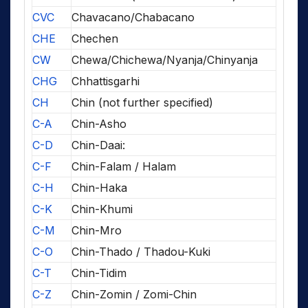
CVC
Chavacano/Chabacano
CHE
Chechen
CW
Chewa/Chichewa/Nyanja/Chinyanja
CHG
Chhattisgarhi
CH
Chin (not further specified)
C-A
Chin-Asho
C-D
Chin-Daai:
C-F
Chin-Falam / Halam
C-H
Chin-Haka
C-K
Chin-Khumi
C-M
Chin-Mro
C-O
Chin-Thado / Thadou-Kuki
C-T
Chin-Tidim
C-Z
Chin-Zomin / Zomi-Chin