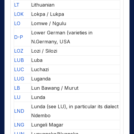
LT
Lithuanian
LOK
Lokpa / Lukpa
LO
Lomwe / Ngulu
Lower German (varieties in
D-P
N.Germany, USA
LOZ
Lozi / Silozi
LUB
Luba
LUC
Luchazi
LUG
Luganda
LB
Lun Bawang / Murut
LU
Lunda
Lunda (see LU), in particular its dialect
LND
Ndembo
LNG
Lungeli Magar