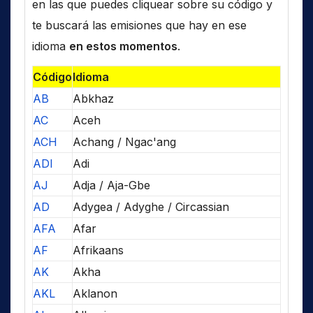
en las que puedes cliquear sobre su código y
te buscará las emisiones que hay en ese
idioma
en estos momentos
.
Código
Idioma
AB
Abkhaz
AC
Aceh
ACH
Achang / Ngac'ang
ADI
Adi
AJ
Adja / Aja-Gbe
AD
Adygea / Adyghe / Circassian
AFA
Afar
AF
Afrikaans
AK
Akha
AKL
Aklanon