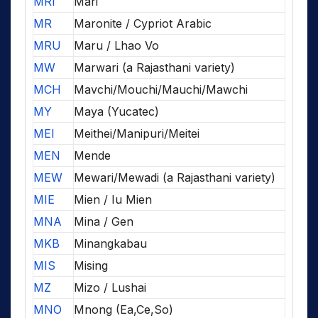
MRI
Mari
MR
Maronite / Cypriot Arabic
MRU
Maru / Lhao Vo
MW
Marwari (a Rajasthani variety)
MCH
Mavchi/Mouchi/Mauchi/Mawchi
MY
Maya (Yucatec)
MEI
Meithei/Manipuri/Meitei
MEN
Mende
MEW
Mewari/Mewadi (a Rajasthani variety)
MIE
Mien / Iu Mien
MNA
Mina / Gen
MKB
Minangkabau
MIS
Mising
MZ
Mizo / Lushai
MNO
Mnong (Ea,Ce,So)