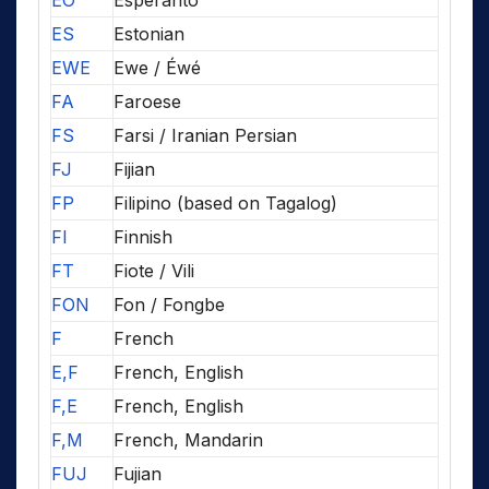
EO
Esperanto
ES
Estonian
EWE
Ewe / Éwé
FA
Faroese
FS
Farsi / Iranian Persian
FJ
Fijian
FP
Filipino (based on Tagalog)
FI
Finnish
FT
Fiote / Vili
FON
Fon / Fongbe
F
French
E,F
French, English
F,E
French, English
F,M
French, Mandarin
FUJ
Fujian