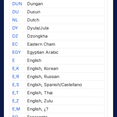
DUN
Dungan
DU
Dusun
NL
Dutch
DY
Dyula/Jula
DZ
Dzongkha
EC
Eastern Cham
EGY
Egyptian Arabic
E
English
E,K
English, Korean
E,R
English, Russian
E,S
English, Spanish/Castellano
E,T
English, Thai
E,Z
English, Zulu
E,M
English, ¿?