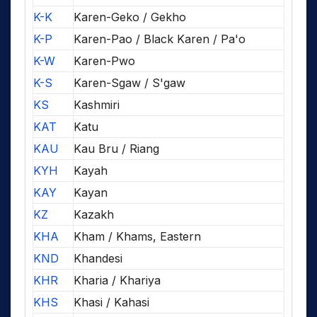
K-K
Karen-Geko / Gekho
K-P
Karen-Pao / Black Karen / Pa'o
K-W
Karen-Pwo
K-S
Karen-Sgaw / S'gaw
KS
Kashmiri
KAT
Katu
KAU
Kau Bru / Riang
KYH
Kayah
KAY
Kayan
KZ
Kazakh
KHA
Kham / Khams, Eastern
KND
Khandesi
KHR
Kharia / Khariya
KHS
Khasi / Kahasi