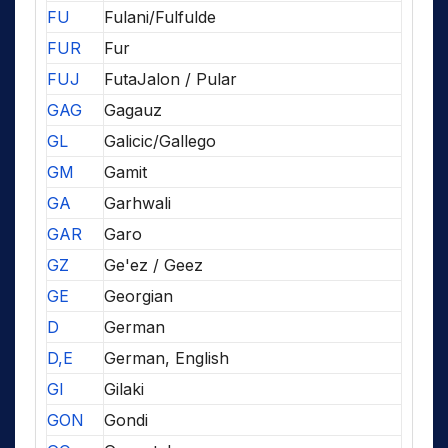
FU
Fulani/Fulfulde
FUR
Fur
FUJ
FutaJalon / Pular
GAG
Gagauz
GL
Galicic/Gallego
GM
Gamit
GA
Garhwali
GAR
Garo
GZ
Ge'ez / Geez
GE
Georgian
D
German
D,E
German, English
GI
Gilaki
GON
Gondi