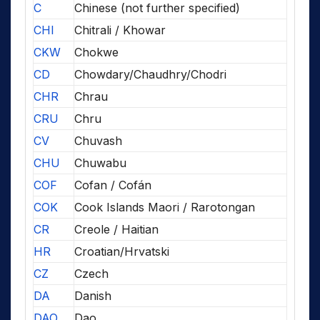
C
Chinese (not further specified)
CHI
Chitrali / Khowar
CKW
Chokwe
CD
Chowdary/Chaudhry/Chodri
CHR
Chrau
CRU
Chru
CV
Chuvash
CHU
Chuwabu
COF
Cofan / Cofán
COK
Cook Islands Maori / Rarotongan
CR
Creole / Haitian
HR
Croatian/Hrvatski
CZ
Czech
DA
Danish
DAO
Dao