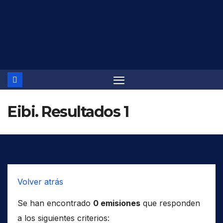
Saltar
al
contenido
Eibi. Resultados 1
Volver atrás
Se han encontrado
0 emisiones
que responden
a los siguientes criterios: