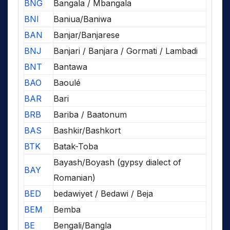
BNG
Bangala / Mbangala
BNI
Baniua/Baniwa
BAN
Banjar/Banjarese
BNJ
Banjari / Banjara / Gormati / Lambadi
BNT
Bantawa
BAO
Baoulé
BAR
Bari
BRB
Bariba / Baatonum
BAS
Bashkir/Bashkort
BTK
Batak-Toba
Bayash/Boyash (gypsy dialect of
BAY
Romanian)
BED
bedawiyet / Bedawi / Beja
BEM
Bemba
BE
Bengali/Bangla