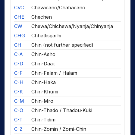
CVC
Chavacano/Chabacano
CHE
Chechen
CW
Chewa/Chichewa/Nyanja/Chinyanja
CHG
Chhattisgarhi
CH
Chin (not further specified)
C-A
Chin-Asho
C-D
Chin-Daai:
C-F
Chin-Falam / Halam
C-H
Chin-Haka
C-K
Chin-Khumi
C-M
Chin-Mro
C-O
Chin-Thado / Thadou-Kuki
C-T
Chin-Tidim
C-Z
Chin-Zomin / Zomi-Chin