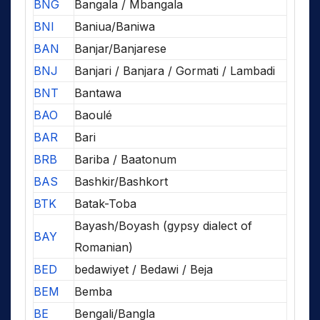
BNG
Bangala / Mbangala
BNI
Baniua/Baniwa
BAN
Banjar/Banjarese
BNJ
Banjari / Banjara / Gormati / Lambadi
BNT
Bantawa
BAO
Baoulé
BAR
Bari
BRB
Bariba / Baatonum
BAS
Bashkir/Bashkort
BTK
Batak-Toba
Bayash/Boyash (gypsy dialect of
BAY
Romanian)
BED
bedawiyet / Bedawi / Beja
BEM
Bemba
BE
Bengali/Bangla