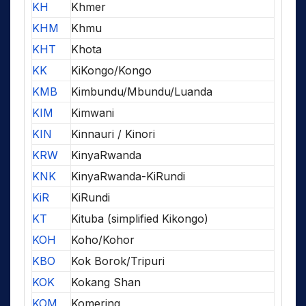
KH
Khmer
KHM
Khmu
KHT
Khota
KK
KiKongo/Kongo
KMB
Kimbundu/Mbundu/Luanda
KIM
Kimwani
KIN
Kinnauri / Kinori
KRW
KinyaRwanda
KNK
KinyaRwanda-KiRundi
KiR
KiRundi
KT
Kituba (simplified Kikongo)
KOH
Koho/Kohor
KBO
Kok Borok/Tripuri
KOK
Kokang Shan
KOM
Komering