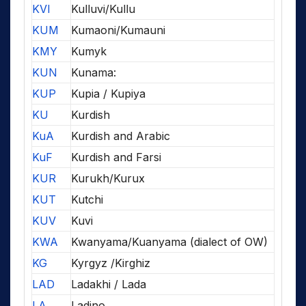
KVI
Kulluvi/Kullu
KUM
Kumaoni/Kumauni
KMY
Kumyk
KUN
Kunama:
KUP
Kupia / Kupiya
KU
Kurdish
KuA
Kurdish and Arabic
KuF
Kurdish and Farsi
KUR
Kurukh/Kurux
KUT
Kutchi
KUV
Kuvi
KWA
Kwanyama/Kuanyama (dialect of OW)
KG
Kyrgyz /Kirghiz
LAD
Ladakhi / Lada
LA
Ladino