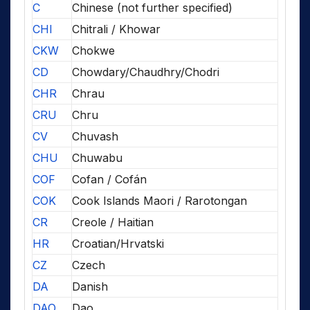
C
Chinese (not further specified)
CHI
Chitrali / Khowar
CKW
Chokwe
CD
Chowdary/Chaudhry/Chodri
CHR
Chrau
CRU
Chru
CV
Chuvash
CHU
Chuwabu
COF
Cofan / Cofán
COK
Cook Islands Maori / Rarotongan
CR
Creole / Haitian
HR
Croatian/Hrvatski
CZ
Czech
DA
Danish
DAO
Dao