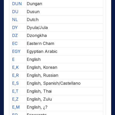
DUN
Dungan
DU
Dusun
NL
Dutch
DY
Dyula/Jula
DZ
Dzongkha
EC
Eastern Cham
EGY
Egyptian Arabic
E
English
E,K
English, Korean
E,R
English, Russian
E,S
English, Spanish/Castellano
E,T
English, Thai
E,Z
English, Zulu
E,M
English, ¿?