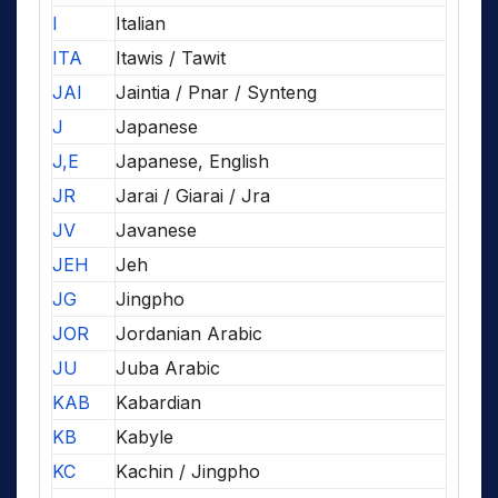
I
Italian
ITA
Itawis / Tawit
JAI
Jaintia / Pnar / Synteng
J
Japanese
J,E
Japanese, English
JR
Jarai / Giarai / Jra
JV
Javanese
JEH
Jeh
JG
Jingpho
JOR
Jordanian Arabic
JU
Juba Arabic
KAB
Kabardian
KB
Kabyle
KC
Kachin / Jingpho