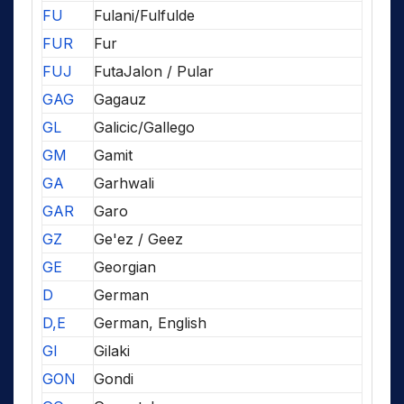
FU
Fulani/Fulfulde
FUR
Fur
FUJ
FutaJalon / Pular
GAG
Gagauz
GL
Galicic/Gallego
GM
Gamit
GA
Garhwali
GAR
Garo
GZ
Ge'ez / Geez
GE
Georgian
D
German
D,E
German, English
GI
Gilaki
GON
Gondi