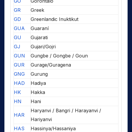
GO
Gorontalo
GR
Greek
GD
Greenlandic Inuktikut
GUA
Guaraní
GU
Gujarati
GJ
Gujari/Gojri
GUN
Gungbe / Gongbe / Goun
GUR
Gurage/Guragena
GNG
Gurung
HAD
Hadiya
HK
Hakka
HN
Hani
Haryanvi / Bangri / Harayanvi /
HAR
Hariyanvi
HAS
Hassinya/Hassaniya