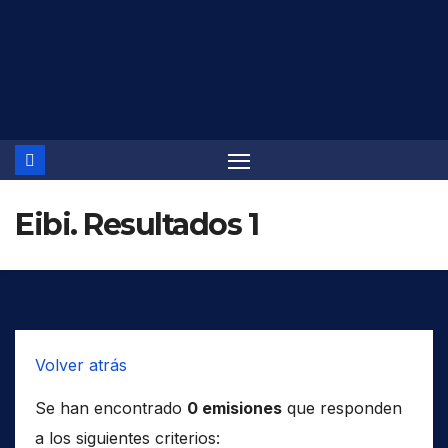
Saltar
al
contenido
Eibi. Resultados 1
Volver atrás
Se han encontrado
0 emisiones
que responden
a los siguientes criterios: