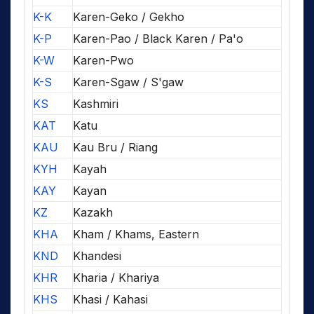
K-K
Karen-Geko / Gekho
K-P
Karen-Pao / Black Karen / Pa'o
K-W
Karen-Pwo
K-S
Karen-Sgaw / S'gaw
KS
Kashmiri
KAT
Katu
KAU
Kau Bru / Riang
KYH
Kayah
KAY
Kayan
KZ
Kazakh
KHA
Kham / Khams, Eastern
KND
Khandesi
KHR
Kharia / Khariya
KHS
Khasi / Kahasi