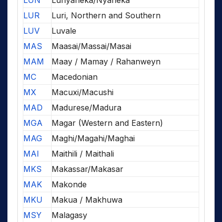
LUN
Lunyaneka/Nyaneka
LUR
Luri, Northern and Southern
LUV
Luvale
MAS
Maasai/Massai/Masai
MAM
Maay / Mamay / Rahanweyn
MC
Macedonian
MX
Macuxi/Macushi
MAD
Madurese/Madura
MGA
Magar (Western and Eastern)
MAG
Maghi/Magahi/Maghai
MAI
Maithili / Maithali
MKS
Makassar/Makasar
MAK
Makonde
MKU
Makua / Makhuwa
MSY
Malagasy