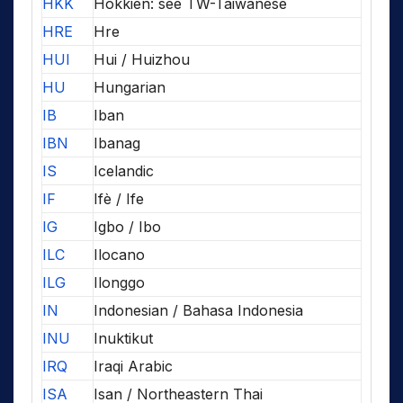
HKK
Hokkien: see TW-Taiwanese
HRE
Hre
HUI
Hui / Huizhou
HU
Hungarian
IB
Iban
IBN
Ibanag
IS
Icelandic
IF
Ifè / Ife
IG
Igbo / Ibo
ILC
Ilocano
ILG
Ilonggo
IN
Indonesian / Bahasa Indonesia
INU
Inuktikut
IRQ
Iraqi Arabic
ISA
Isan / Northeastern Thai