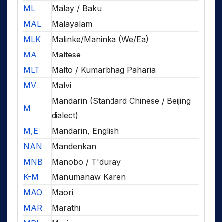
ML
Malay / Baku
MAL
Malayalam
MLK
Malinke/Maninka (We/Ea)
MA
Maltese
MLT
Malto / Kumarbhag Paharia
MV
Malvi
Mandarin (Standard Chinese / Beijing
M
dialect)
M,E
Mandarin, English
NAN
Mandenkan
MNB
Manobo / T'duray
K-M
Manumanaw Karen
MAO
Maori
MAR
Marathi