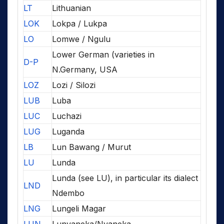
LT
Lithuanian
LOK
Lokpa / Lukpa
LO
Lomwe / Ngulu
Lower German (varieties in
D-P
N.Germany, USA
LOZ
Lozi / Silozi
LUB
Luba
LUC
Luchazi
LUG
Luganda
LB
Lun Bawang / Murut
LU
Lunda
Lunda (see LU), in particular its dialect
LND
Ndembo
LNG
Lungeli Magar