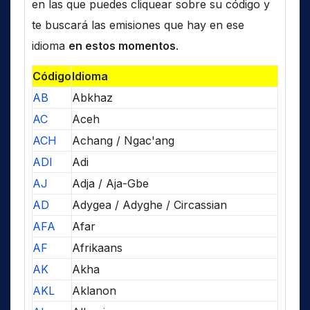
en las que puedes cliquear sobre su código y
te buscará las emisiones que hay en ese
idioma
en estos momentos
.
Código
Idioma
AB
Abkhaz
AC
Aceh
ACH
Achang / Ngac'ang
ADI
Adi
AJ
Adja / Aja-Gbe
AD
Adygea / Adyghe / Circassian
AFA
Afar
AF
Afrikaans
AK
Akha
AKL
Aklanon