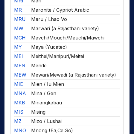
MRI
Mari
MR
Maronite / Cypriot Arabic
MRU
Maru / Lhao Vo
MW
Marwari (a Rajasthani variety)
MCH
Mavchi/Mouchi/Mauchi/Mawchi
MY
Maya (Yucatec)
MEI
Meithei/Manipuri/Meitei
MEN
Mende
MEW
Mewari/Mewadi (a Rajasthani variety)
MIE
Mien / Iu Mien
MNA
Mina / Gen
MKB
Minangkabau
MIS
Mising
MZ
Mizo / Lushai
MNO
Mnong (Ea,Ce,So)