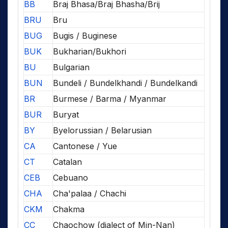
BB
Braj Bhasa/Braj Bhasha/Brij
BRU
Bru
BUG
Bugis / Buginese
BUK
Bukharian/Bukhori
BU
Bulgarian
BUN
Bundeli / Bundelkhandi / Bundelkandi
BR
Burmese / Barma / Myanmar
BUR
Buryat
BY
Byelorussian / Belarusian
CA
Cantonese / Yue
CT
Catalan
CEB
Cebuano
CHA
Cha'palaa / Chachi
CKM
Chakma
CC
Chaochow (dialect of Min-Nan)