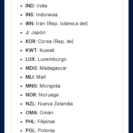
IND
: India
INS
: Indonesia
IRN
: Irán (Rep. Islámica del)
J
: Japón
KOR
: Corea (Rep. de)
KWT
: Kuwait
LUX
: Luxemburgo
MDG
: Madagascar
MLI
: Malí
MNG
: Mongolia
NOR
: Noruega
NZL
: Nueva Zelandia
OMA
: Omán
PHL
: Filipinas
POL
: Polonia