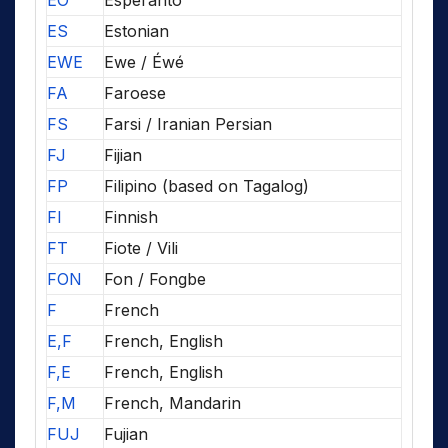
EO
Esperanto
ES
Estonian
EWE
Ewe / Éwé
FA
Faroese
FS
Farsi / Iranian Persian
FJ
Fijian
FP
Filipino (based on Tagalog)
FI
Finnish
FT
Fiote / Vili
FON
Fon / Fongbe
F
French
E,F
French, English
F,E
French, English
F,M
French, Mandarin
FUJ
Fujian