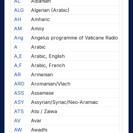
AL
Albanian
ALG
Algerian (Arabic)
AH
Amharic
AM
Amoy
Ang
Angelus programme of Vaticane Radio
A
Arabic
A,E
Arabic, English
A,F
Arabic, French
AR
Armenian
ARO
Aromanian/Vlach
ASS
Assamese
ASY
Assyrian/Syriac/Neo-Aramaic
ATS
Atsi / Zaiwa
AV
Avar
AW
Awadhi