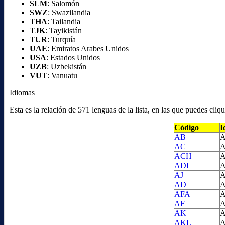
SLM
: Salomón
SWZ
: Swazilandia
THA
: Tailandia
TJK
: Tayikistán
TUR
: Turquía
UAE
: Emiratos Arabes Unidos
USA
: Estados Unidos
UZB
: Uzbekistán
VUT
: Vanuatu
Idiomas
Esta es la relación de 571 lenguas de la lista, en las que puedes cl
Código
I
AB
A
AC
A
ACH
A
ADI
A
AJ
A
AD
A
AFA
A
AF
A
AK
A
AKL
A