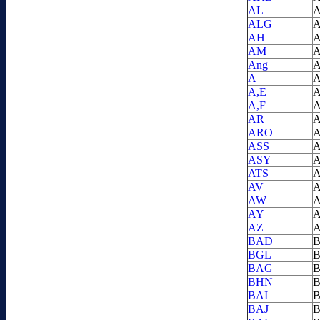
AL
A
ALG
A
AH
A
AM
A
Ang
A
A
A
A,E
A
A,F
A
AR
A
ARO
A
ASS
A
ASY
A
ATS
A
AV
A
AW
A
AY
A
AZ
A
BAD
B
BGL
B
BAG
B
BHN
B
BAI
B
BAJ
B