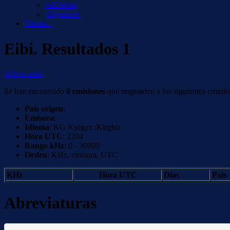
miCuenta
¡Síguenos!
Tienda +
Eibi. Resultados 1
Volver atrás
Se han encontrado
0 emisiones
que responden a los siguientes criterio
País origen
:
Emisora
:
Idioma
: KG Kyrgyz /Kirghiz
Hora UTC
: 2204
Rango kHz
: 0 - 30000
Orden
: KHz, emisora, UTC
KHz
Hora UTC
Días
País
Abreviaturas