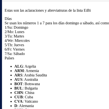
Estas son las aclaraciones y abreviatruras de la lista EiBi
Días
Se usan los números 1 a 7 para los días domingo a sábado, así como l
1/Su: Domingo
2/Mo: Lunes
3/Tu: Martes
4/We: Miercoles
5/Th: Jueves
6/Fr: Viernes
7/Sa: Sábado
Países
ALG
: Argelia
ARM
: Armenia
ARS
: Arabia Saudita
AUS
: Australia
BOT
: Botswana
BUL
: Bulgaria
CHN
: China
CUB
: Cuba
CVA
: Vaticano
D
: Alemania