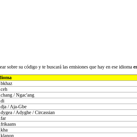
iquear sobre su código y te buscará las emisiones que hay en ese idioma
e
dioma
bkhaz
ceh
chang / Ngac'ang
di
dja / Aja-Gbe
dygea / Adyghe / Circassian
far
frikaans
kha
klanon