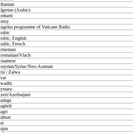
lbanian
lgerian (Arabic)
mharic
moy
ngelus programme of Vaticane Radio
rabic
rabic, English
rabic, French
rmenian
romanian/Vlach
ssamese
ssyrian/Syriac/Neo-Aramaic
tsi / Zaiwa
var
wadhi
ymara
zeri/Azerbaijani
adaga
agheli
agri
ahnar
ai
ajau