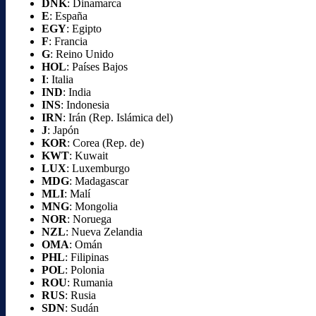
DNK
: Dinamarca
E
: España
EGY
: Egipto
F
: Francia
G
: Reino Unido
HOL
: Países Bajos
I
: Italia
IND
: India
INS
: Indonesia
IRN
: Irán (Rep. Islámica del)
J
: Japón
KOR
: Corea (Rep. de)
KWT
: Kuwait
LUX
: Luxemburgo
MDG
: Madagascar
MLI
: Malí
MNG
: Mongolia
NOR
: Noruega
NZL
: Nueva Zelandia
OMA
: Omán
PHL
: Filipinas
POL
: Polonia
ROU
: Rumania
RUS
: Rusia
SDN
: Sudán