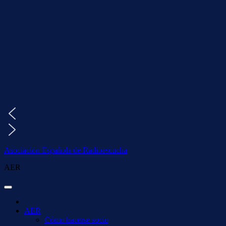
Saltar
al
contenido
Asociación Española de Radioescucha
AER
AER
Cómo hacerse socio