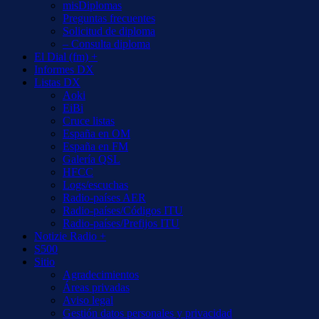
misDiplomas
Preguntas frecuentes
Solicitud de diploma
– Consulta diploma
El Dial (fm) +
Informes DX
Listas DX
Aoki
EiBi
Cruce listas
España en OM
España en FM
Galería QSL
HFCC
Logs/escuchas
Radio-países AER
Radio-países/Códigos ITU
Radio-países/Prefijos ITU
Notizie Radio +
S500
Sitio
Agradecimientos
Áreas privadas
Aviso legal
Gestión datos personales y privacidad