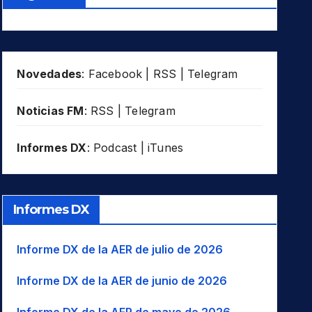
Novedades
:
Facebook
|
RSS
|
Telegram
Noticias FM
:
RSS
|
Telegram
Informes DX
:
Podcast
|
iTunes
Informes DX
Informe DX de la AER de julio de 2026
Informe DX de la AER de junio de 2026
Informe DX de la AER de mayo de 2026