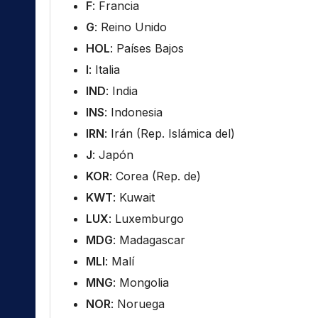
F
: Francia
G
: Reino Unido
HOL
: Países Bajos
I
: Italia
IND
: India
INS
: Indonesia
IRN
: Irán (Rep. Islámica del)
J
: Japón
KOR
: Corea (Rep. de)
KWT
: Kuwait
LUX
: Luxemburgo
MDG
: Madagascar
MLI
: Malí
MNG
: Mongolia
NOR
: Noruega