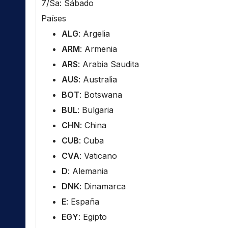
7/Sa: Sábado
Países
ALG
: Argelia
ARM
: Armenia
ARS
: Arabia Saudita
AUS
: Australia
BOT
: Botswana
BUL
: Bulgaria
CHN
: China
CUB
: Cuba
CVA
: Vaticano
D
: Alemania
DNK
: Dinamarca
E
: España
EGY
: Egipto