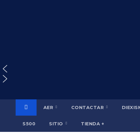
Saltar
al
contenido
AER
CONTACTAR
DIEXI
S500
SITIO
TIENDA +