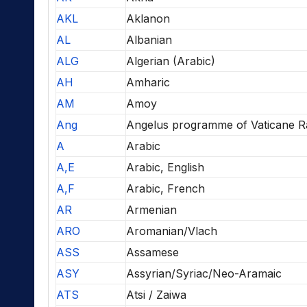
AKL
Aklanon
AL
Albanian
ALG
Algerian (Arabic)
AH
Amharic
AM
Amoy
Ang
Angelus programme of Vaticane R
A
Arabic
A,E
Arabic, English
A,F
Arabic, French
AR
Armenian
ARO
Aromanian/Vlach
ASS
Assamese
ASY
Assyrian/Syriac/Neo-Aramaic
ATS
Atsi / Zaiwa