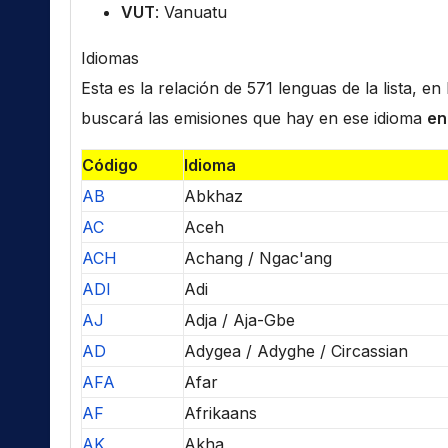
VUT
: Vanuatu
Idiomas
Esta es la relación de 571 lenguas de la lista, e
buscará las emisiones que hay en ese idioma
en
Código
Idioma
AB
Abkhaz
AC
Aceh
ACH
Achang / Ngac'ang
ADI
Adi
AJ
Adja / Aja-Gbe
AD
Adygea / Adyghe / Circassian
AFA
Afar
AF
Afrikaans
AK
Akha