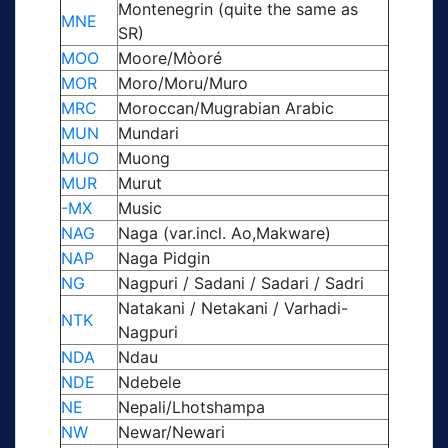
Montenegrin (quite the same as
MNE
SR)
MOO
Moore/Mòoré
MOR
Moro/Moru/Muro
MRC
Moroccan/Mugrabian Arabic
MUN
Mundari
MUO
Muong
MUR
Murut
-MX
Music
NAG
Naga (var.incl. Ao,Makware)
NAP
Naga Pidgin
NG
Nagpuri / Sadani / Sadari / Sadri
Natakani / Netakani / Varhadi-
NTK
Nagpuri
NDA
Ndau
NDE
Ndebele
NE
Nepali/Lhotshampa
NW
Newar/Newari