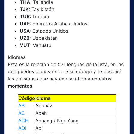
THA
: Tailandia
TJK
: Tayikistán
TUR
: Turquía
UAE
: Emiratos Arabes Unidos
USA
: Estados Unidos
UZB
: Uzbekistán
VUT
: Vanuatu
Idiomas
Esta es la relación de 571 lenguas de la lista, en las
que puedes cliquear sobre su código y te buscará
las emisiones que hay en ese idioma
en estos
momentos
.
Código
Idioma
AB
Abkhaz
AC
Aceh
ACH
Achang / Ngac'ang
ADI
Adi