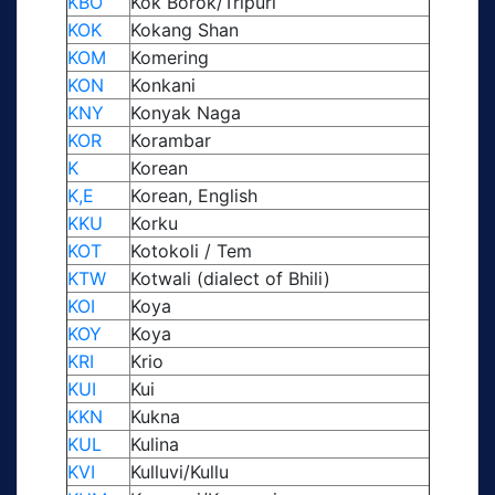
KBO
Kok Borok/Tripuri
KOK
Kokang Shan
KOM
Komering
KON
Konkani
KNY
Konyak Naga
KOR
Korambar
K
Korean
K,E
Korean, English
KKU
Korku
KOT
Kotokoli / Tem
KTW
Kotwali (dialect of Bhili)
KOI
Koya
KOY
Koya
KRI
Krio
KUI
Kui
KKN
Kukna
KUL
Kulina
KVI
Kulluvi/Kullu