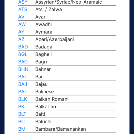
ASY
Assyrian/Syriac/Neo-Aramaic
ATS
Atsi / Zaiwa
AV
Avar
AW
Awadhi
AY
Aymara
AZ
Azeri/Azerbaijani
BAD
Badaga
BGL
Bagheli
BAG
Bagri
BHN
Bahnar
BAI
Bai
BAJ
Bajau
BAL
Balinese
BLK
Balkan Romani
BK
Balkarian
BLT
Balti
BC
Baluchi
BM
Bambara/Bamanankan