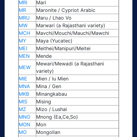
MRI
Mari
MR
Maronite / Cypriot Arabic
MRU
Maru / Lhao Vo
MW
Marwari (a Rajasthani variety)
MCH
Mavchi/Mouchi/Mauchi/Mawchi
MY
Maya (Yucatec)
MEI
Meithei/Manipuri/Meitei
MEN
Mende
Mewari/Mewadi (a Rajasthani
MEW
variety)
MIE
Mien / Iu Mien
MNA
Mina / Gen
MKB
Minangkabau
MIS
Mising
MZ
Mizo / Lushai
MNO
Mnong (Ea,Ce,So)
MON
Mon
MO
Mongolian