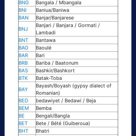
BNG
Bangala / Mbangala
BNI
Baniua/Baniwa
BAN
Banjar/Banjarese
Banjari / Banjara / Gormati /
BNJ
Lambadi
BNT
Bantawa
BAO
Baoulé
BAR
Bari
BRB
Bariba / Baatonum
BAS
Bashkir/Bashkort
BTK
Batak-Toba
Bayash/Boyash (gypsy dialect of
BAY
Romanian)
BED
bedawiyet / Bedawi / Beja
BEM
Bemba
BE
Bengali/Bangla
BET
Bete / Bété (Guiberoua)
BHT
Bhatri