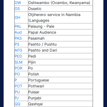
OW
Oshiwambo (Ovambo, Kwanyama)
OS
Ossetic
Otjiherero service in Namibia
OH
(Languages
PAL
Palaung - Pale
Aud
Papal Audience
PAS
Pasemah
PS
Pashto / Pushtu
AFG
Pashto and Dari
PED
Pedi
SLM
Pijin
POR
Po
PO
Polish
P
Portuguese
POT
Pothwari
PU
Pulaar
PJ
Punjabi
QQ
Qashqai