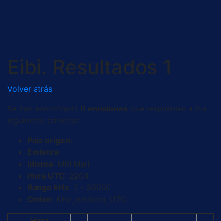
Saltar
al
contenido
Eibi. Resultados 1
Volver atrás
Se han encontrado
0 emisiones
que responden a los
siguientes criterios:
País origen
:
Emisora
:
Idioma
: MRI Mari
Hora UTC
: 2204
Rango kHz
: 0 - 30000
Orden
: KHz, emisora, UTC
Hora