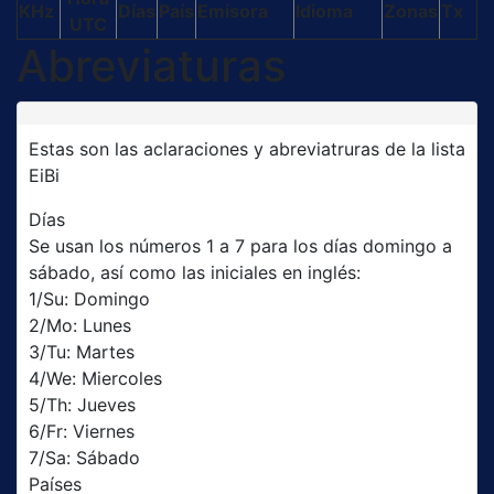
KHz
Días
País
Emisora
Idioma
Zonas
Tx
UTC
Abreviaturas
Estas son las aclaraciones y abreviatruras de la lista
EiBi
Días
Se usan los números 1 a 7 para los días domingo a
sábado, así como las iniciales en inglés:
1/Su: Domingo
2/Mo: Lunes
3/Tu: Martes
4/We: Miercoles
5/Th: Jueves
6/Fr: Viernes
7/Sa: Sábado
Países