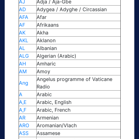
AJ
Adja / Aja-Gbe
AD
Adygea / Adyghe / Circassian
AFA
Afar
AF
Afrikaans
AK
Akha
AKL
Aklanon
AL
Albanian
ALG
Algerian (Arabic)
AH
Amharic
AM
Amoy
Angelus programme of Vaticane
Ang
Radio
A
Arabic
A,E
Arabic, English
A,F
Arabic, French
AR
Armenian
ARO
Aromanian/Vlach
ASS
Assamese