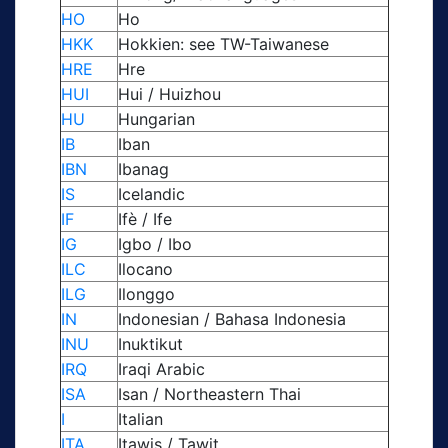
HO
Ho
HKK
Hokkien: see TW-Taiwanese
HRE
Hre
HUI
Hui / Huizhou
HU
Hungarian
IB
Iban
IBN
Ibanag
IS
Icelandic
IF
Ifè / Ife
IG
Igbo / Ibo
ILC
Ilocano
ILG
Ilonggo
IN
Indonesian / Bahasa Indonesia
INU
Inuktikut
IRQ
Iraqi Arabic
ISA
Isan / Northeastern Thai
I
Italian
ITA
Itawis / Tawit