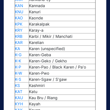
KAN
Kannada
KNU
Kanuri
KAO
Kaonde
KPK
Karakalpak
KRY
Karay-a
KRB
Karbi / Mikir / Manchati
KAR
Karelian
KA
Karen (unspecified)
K-G
Karen-Geba
K-K
Karen-Geko / Gekho
K-P
Karen-Pao / Black Karen / Pa'o
K-W
Karen-Pwo
K-S
Karen-Sgaw / S'gaw
KS
Kashmiri
KAT
Katu
KAU
Kau Bru / Riang
KYH
Kayah