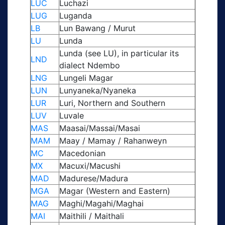
LUC
Luchazi
LUG
Luganda
LB
Lun Bawang / Murut
LU
Lunda
Lunda (see LU), in particular its
LND
dialect Ndembo
LNG
Lungeli Magar
LUN
Lunyaneka/Nyaneka
LUR
Luri, Northern and Southern
LUV
Luvale
MAS
Maasai/Massai/Masai
MAM
Maay / Mamay / Rahanweyn
MC
Macedonian
MX
Macuxi/Macushi
MAD
Madurese/Madura
MGA
Magar (Western and Eastern)
MAG
Maghi/Magahi/Maghai
MAI
Maithili / Maithali