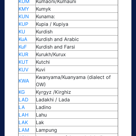
KUM
Kumaoni/Kumauni
KMY
Kumyk
KUN
Kunama:
KUP
Kupia / Kupiya
KU
Kurdish
KuA
Kurdish and Arabic
KuF
Kurdish and Farsi
KUR
Kurukh/Kurux
KUT
Kutchi
KUV
Kuvi
Kwanyama/Kuanyama (dialect of
KWA
OW)
KG
Kyrgyz /Kirghiz
LAD
Ladakhi / Lada
LA
Ladino
LAH
Lahu
LAK
Lak
LAM
Lampung