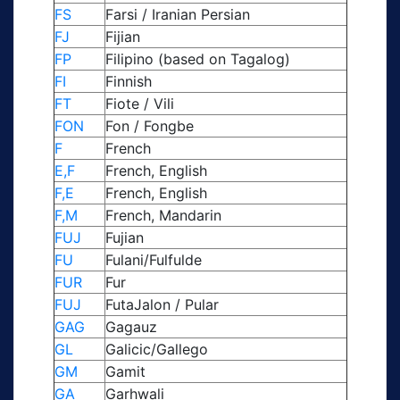
FS
Farsi / Iranian Persian
FJ
Fijian
FP
Filipino (based on Tagalog)
FI
Finnish
FT
Fiote / Vili
FON
Fon / Fongbe
F
French
E,F
French, English
F,E
French, English
F,M
French, Mandarin
FUJ
Fujian
FU
Fulani/Fulfulde
FUR
Fur
FUJ
FutaJalon / Pular
GAG
Gagauz
GL
Galicic/Gallego
GM
Gamit
GA
Garhwali