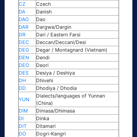
CZ
Czech
DA
Danish
DAO
Dao
DAR
Dargwa/Dargin
DR
Dari / Eastern Farsi
DEC
Deccan/Deccani/Desi
DEG
Degar / Montagnard (Vietnam)
DEN
Dendi
DEO
Deori
DES
Desiya / Deshiya
DH
Dhivehi
DD
Dhodiya / Dhodia
Dialects/languages of Yunnan
YUN
(China)
DIM
Dimasa/Dhimasa
DI
Dinka
DIT
Ditamari
DO
Dogri-Kangri