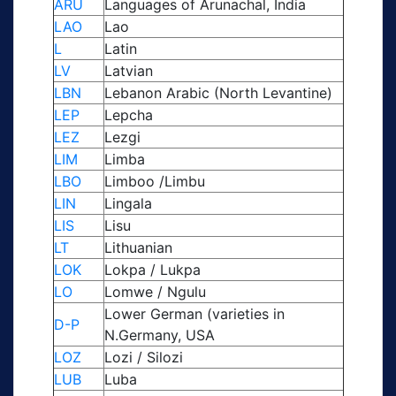
ARU
Languages of Arunachal, India
LAO
Lao
L
Latin
LV
Latvian
LBN
Lebanon Arabic (North Levantine)
LEP
Lepcha
LEZ
Lezgi
LIM
Limba
LBO
Limboo /Limbu
LIN
Lingala
LIS
Lisu
LT
Lithuanian
LOK
Lokpa / Lukpa
LO
Lomwe / Ngulu
Lower German (varieties in
D-P
N.Germany, USA
LOZ
Lozi / Silozi
LUB
Luba