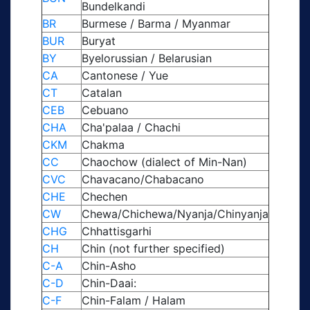
Bundelkandi
BR
Burmese / Barma / Myanmar
BUR
Buryat
BY
Byelorussian / Belarusian
CA
Cantonese / Yue
CT
Catalan
CEB
Cebuano
CHA
Cha'palaa / Chachi
CKM
Chakma
CC
Chaochow (dialect of Min-Nan)
CVC
Chavacano/Chabacano
CHE
Chechen
CW
Chewa/Chichewa/Nyanja/Chinyanja
CHG
Chhattisgarhi
CH
Chin (not further specified)
C-A
Chin-Asho
C-D
Chin-Daai:
C-F
Chin-Falam / Halam