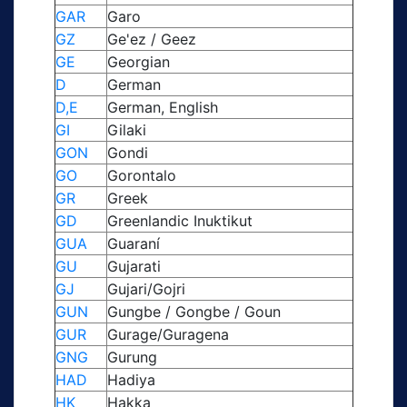
GAR
Garo
GZ
Ge'ez / Geez
GE
Georgian
D
German
D,E
German, English
GI
Gilaki
GON
Gondi
GO
Gorontalo
GR
Greek
GD
Greenlandic Inuktikut
GUA
Guaraní
GU
Gujarati
GJ
Gujari/Gojri
GUN
Gungbe / Gongbe / Goun
GUR
Gurage/Guragena
GNG
Gurung
HAD
Hadiya
HK
Hakka