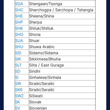
SGA
Shangaan/Tsonga
SHC
Sharchogpa / Sarchopa / Tshangla
SHE
Sheena/Shina
SHP
Sherpa
SHK
Shiluk/Shilluk
SHO
Shona
SUA
Shuar
SHU
Shuwa Arabic
SID
Sidamo/Sidama
SIK
Sikkimese/Bhutia
SLT
Silte / East Gurage
SD
Sindhi
SI
Sinhalese/Sinhala
SIR
Siraiki/Seraiki
SKR
Siraiki/Seraiki
SWZ
SiSwati
SK
Slovak
SV
Slovenian