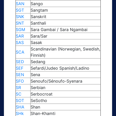
SAN
Sango
SGT
Sangtam
SNK
Sanskrit
SNT
Santhali
SGM
Sara Gambai / Sara Ngambai
SAR
Sara/Sar
SAS
Sasak
Scandinavian (Norwegian, Swedish,
SCA
Finnish)
SED
Sedang
SEF
Sefardi/Judeo Spanish/Ladino
SEN
Sena
SFO
Senoufo/Sénoufo-Syenara
SR
Serbian
SC
Serbocroat
SOT
SeSotho
SHA
Shan
SHk
Shan-Khamti