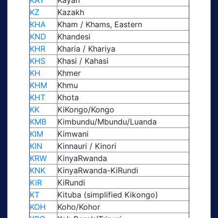
KAY
Kayan
KZ
Kazakh
KHA
Kham / Khams, Eastern
KND
Khandesi
KHR
Kharia / Khariya
KHS
Khasi / Kahasi
KH
Khmer
KHM
Khmu
KHT
Khota
KK
KiKongo/Kongo
KMB
Kimbundu/Mbundu/Luanda
KIM
Kimwani
KIN
Kinnauri / Kinori
KRW
KinyaRwanda
KNK
KinyaRwanda-KiRundi
KiR
KiRundi
KT
Kituba (simplified Kikongo)
KOH
Koho/Kohor