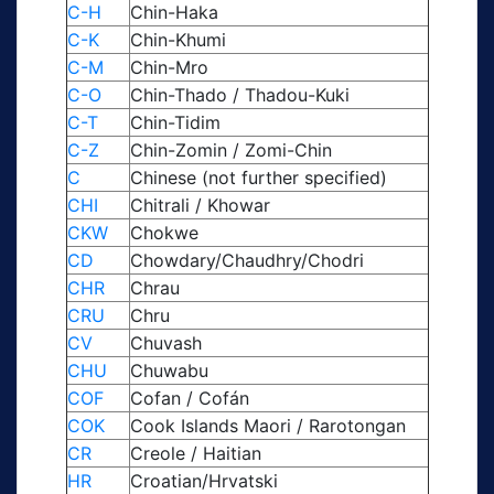
C-H
Chin-Haka
C-K
Chin-Khumi
C-M
Chin-Mro
C-O
Chin-Thado / Thadou-Kuki
C-T
Chin-Tidim
C-Z
Chin-Zomin / Zomi-Chin
C
Chinese (not further specified)
CHI
Chitrali / Khowar
CKW
Chokwe
CD
Chowdary/Chaudhry/Chodri
CHR
Chrau
CRU
Chru
CV
Chuvash
CHU
Chuwabu
COF
Cofan / Cofán
COK
Cook Islands Maori / Rarotongan
CR
Creole / Haitian
HR
Croatian/Hrvatski