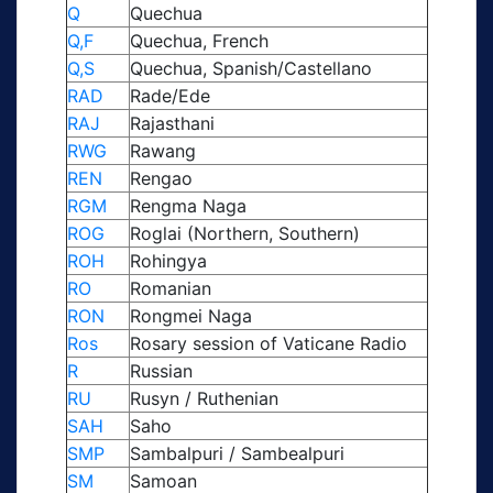
Q
Quechua
Q,F
Quechua, French
Q,S
Quechua, Spanish/Castellano
RAD
Rade/Ede
RAJ
Rajasthani
RWG
Rawang
REN
Rengao
RGM
Rengma Naga
ROG
Roglai (Northern, Southern)
ROH
Rohingya
RO
Romanian
RON
Rongmei Naga
Ros
Rosary session of Vaticane Radio
R
Russian
RU
Rusyn / Ruthenian
SAH
Saho
SMP
Sambalpuri / Sambealpuri
SM
Samoan