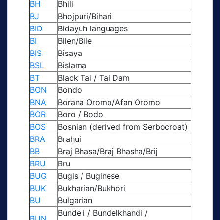
BH
Bhili
BJ
Bhojpuri/Bihari
BID
Bidayuh languages
BI
Bilen/Bile
BIS
Bisaya
BSL
Bislama
BT
Black Tai / Tai Dam
BON
Bondo
BNA
Borana Oromo/Afan Oromo
BOR
Boro / Bodo
BOS
Bosnian (derived from Serbocroat)
BRA
Brahui
BB
Braj Bhasa/Braj Bhasha/Brij
BRU
Bru
BUG
Bugis / Buginese
BUK
Bukharian/Bukhori
BU
Bulgarian
Bundeli / Bundelkhandi /
BUN