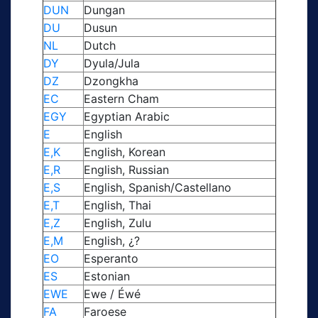
DUN
Dungan
DU
Dusun
NL
Dutch
DY
Dyula/Jula
DZ
Dzongkha
EC
Eastern Cham
EGY
Egyptian Arabic
E
English
E,K
English, Korean
E,R
English, Russian
E,S
English, Spanish/Castellano
E,T
English, Thai
E,Z
English, Zulu
E,M
English, ¿?
EO
Esperanto
ES
Estonian
EWE
Ewe / Éwé
FA
Faroese