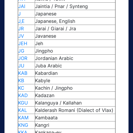
JAI
Jaintia / Pnar / Synteng
J
Japanese
J,E
Japanese, English
JR
Jarai / Giarai / Jra
JV
Javanese
JEH
Jeh
JG
Jingpho
JOR
Jordanian Arabic
JU
Juba Arabic
KAB
Kabardian
KB
Kabyle
KC
Kachin / Jingpho
KAD
Kadazan
KGU
Kalanguya / Kallahan
KAL
Kalderash Romani (Dialect of Vlax)
KAM
Kambaata
KNG
Kangri
KKA
Kankana-ey