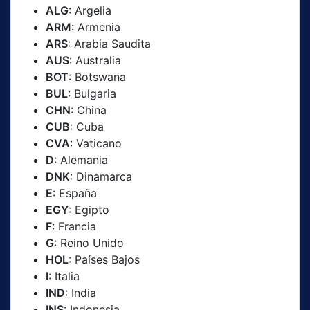
ALG
: Argelia
ARM
: Armenia
ARS
: Arabia Saudita
AUS
: Australia
BOT
: Botswana
BUL
: Bulgaria
CHN
: China
CUB
: Cuba
CVA
: Vaticano
D
: Alemania
DNK
: Dinamarca
E
: España
EGY
: Egipto
F
: Francia
G
: Reino Unido
HOL
: Países Bajos
I
: Italia
IND
: India
INS
: Indonesia