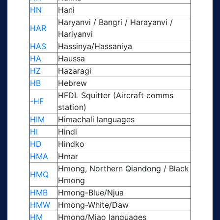
HN
Hani
Haryanvi / Bangri / Harayanvi /
HAR
Hariyanvi
HAS
Hassinya/Hassaniya
HA
Haussa
HZ
Hazaragi
HB
Hebrew
HFDL Squitter (Aircraft comms
-HF
station)
HIM
Himachali languages
HI
Hindi
HD
Hindko
HMA
Hmar
Hmong, Northern Qiandong / Black
HMQ
Hmong
HMB
Hmong-Blue/Njua
HMW
Hmong-White/Daw
HM
Hmong/Miao languages