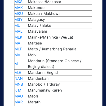
MKS
Makassar/Makasar
MAK
Makonde
MKU
Makua / Makhuwa
MSY
Malagasy
ML
Malay / Baku
MAL
Malayalam
MLK
Malinke/Maninka (We/Ea)
MA
Maltese
MLT
Malto / Kumarbhag Paharia
MV
Malvi
Mandarin (Standard Chinese /
M
Beijing dialect)
M,E
Mandarin, English
NAN
Mandenkan
MNB
Manobo / T'duray
K-M
Manumanaw Karen
MAO
Maori
MAR
Marathi