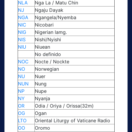
NLA
Nga La / Matu Chin
NJ
Ngaju Dayak
NGA
Ngangela/Nyemba
NIC
Nicobari
NIG
Nigerian lamg.
NIS
Nishi/Nyishi
NIU
Niuean
No definido
NOC
Nocte / Nockte
NO
Norwegian
NU
Nuer
NUN
Nung
NP
Nupe
NY
Nyanja
OR
Odia / Oriya / Orissa(32m)
OG
Ogan
LTO
Oriental Liturgy of Vaticane Radio
OO
Oromo