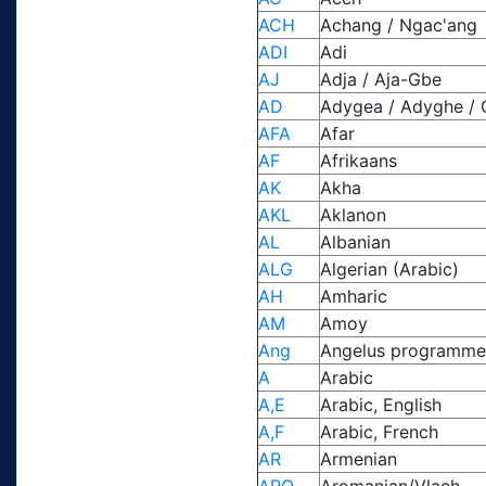
ACH
Achang / Ngac'ang
ADI
Adi
AJ
Adja / Aja-Gbe
AD
Adygea / Adyghe / 
AFA
Afar
AF
Afrikaans
AK
Akha
AKL
Aklanon
AL
Albanian
ALG
Algerian (Arabic)
AH
Amharic
AM
Amoy
Ang
Angelus programme 
A
Arabic
A,E
Arabic, English
A,F
Arabic, French
AR
Armenian
ARO
Aromanian/Vlach