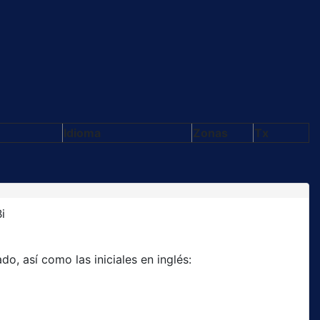
Idioma
Zonas
Tx
i
o, así como las iniciales en inglés: