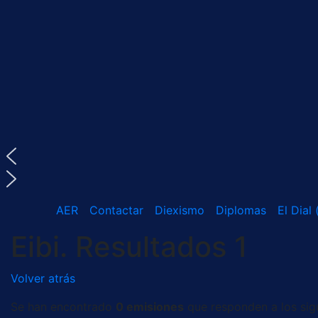
Saltar
al
contenido
AER
Contactar
Diexismo
Diplomas
El Dial
Eibi. Resultados 1
Volver atrás
Se han encontrado
0 emisiones
que responden a los sigu