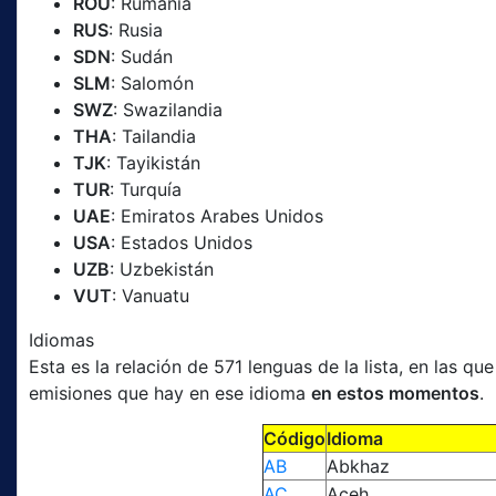
ROU
: Rumania
RUS
: Rusia
SDN
: Sudán
SLM
: Salomón
SWZ
: Swazilandia
THA
: Tailandia
TJK
: Tayikistán
TUR
: Turquía
UAE
: Emiratos Arabes Unidos
USA
: Estados Unidos
UZB
: Uzbekistán
VUT
: Vanuatu
Idiomas
Esta es la relación de 571 lenguas de la lista, en las q
emisiones que hay en ese idioma
en estos momentos
.
Código
Idioma
AB
Abkhaz
AC
Aceh