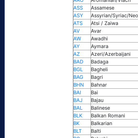
ASS
Assamese
ASY
Assyrian/Syriac/Ne
ATS
Atsi / Zaiwa
AV
Avar
AW
Awadhi
AY
Aymara
AZ
Azeri/Azerbaijani
BAD
Badaga
BGL
Bagheli
BAG
Bagri
BHN
Bahnar
BAI
Bai
BAJ
Bajau
BAL
Balinese
BLK
Balkan Romani
BK
Balkarian
BLT
Balti