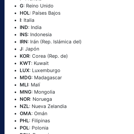
G
: Reino Unido
HOL
: Países Bajos
I
: Italia
IND
: India
INS
: Indonesia
IRN
: Irán (Rep. Islámica del)
J
: Japón
KOR
: Corea (Rep. de)
KWT
: Kuwait
LUX
: Luxemburgo
MDG
: Madagascar
MLI
: Malí
MNG
: Mongolia
NOR
: Noruega
NZL
: Nueva Zelandia
OMA
: Omán
PHL
: Filipinas
POL
: Polonia