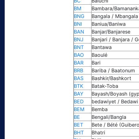
BC
Baluchi
BM
Bambara/Bamanank
BNG
Bangala / Mbangala
BNI
Baniua/Baniwa
BAN
Banjar/Banjarese
BNJ
Banjari / Banjara / 
BNT
Bantawa
BAO
Baoulé
BAR
Bari
BRB
Bariba / Baatonum
BAS
Bashkir/Bashkort
BTK
Batak-Toba
BAY
Bayash/Boyash (gyp
BED
bedawiyet / Bedawi 
BEM
Bemba
BE
Bengali/Bangla
BET
Bete / Bété (Guiber
BHT
Bhatri