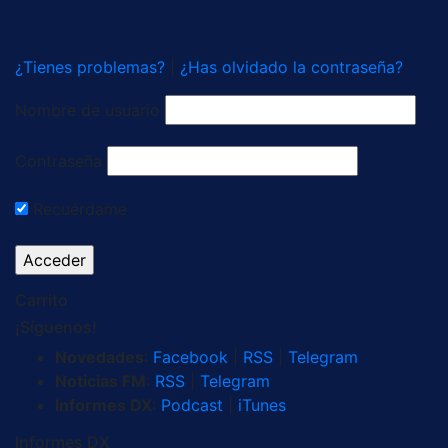
¿Tienes problemas?
|
¿Has olvidado la contraseña?
Nombre de usuario
Contraseña
Recuérdame
Carrito
¡Síguenos!
Novedades
:
Facebook
|
RSS
|
Telegram
Noticias FM
:
RSS
|
Telegram
Informes DX
:
Podcast
|
iTunes
Informes DX