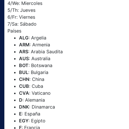
4/We: Miercoles
5/Th: Jueves
6/Fr: Viernes
7/Sa: Sábado
Países
ALG
: Argelia
ARM
: Armenia
ARS
: Arabia Saudita
AUS
: Australia
BOT
: Botswana
BUL
: Bulgaria
CHN
: China
CUB
: Cuba
CVA
: Vaticano
D
: Alemania
DNK
: Dinamarca
E
: España
EGY
: Egipto
F
: Francia