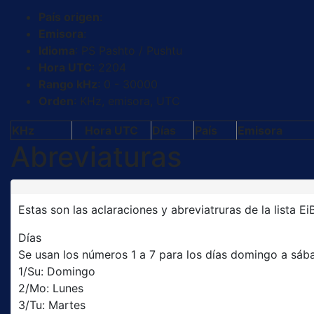
País origen
:
Emisora
:
Idioma
: PS Pashto / Pushtu
Hora UTC
: 2204
Rango kHz
: 0 - 30000
Orden
: KHz, emisora, UTC
KHz
Hora UTC
Días
País
Emisora
Abreviaturas
Estas son las aclaraciones y abreviatruras de la lista EiB
Días
Se usan los números 1 a 7 para los días domingo a sábad
1/Su: Domingo
2/Mo: Lunes
3/Tu: Martes