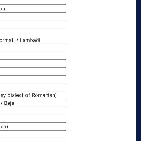
an
Gormati / Lambadi
sy dialect of Romanian)
/ Beja
oua)