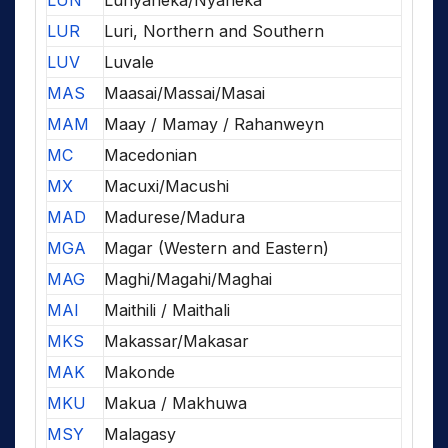
LUN
Lunyaneka/Nyaneka
LUR
Luri, Northern and Southern
LUV
Luvale
MAS
Maasai/Massai/Masai
MAM
Maay / Mamay / Rahanweyn
MC
Macedonian
MX
Macuxi/Macushi
MAD
Madurese/Madura
MGA
Magar (Western and Eastern)
MAG
Maghi/Magahi/Maghai
MAI
Maithili / Maithali
MKS
Makassar/Makasar
MAK
Makonde
MKU
Makua / Makhuwa
MSY
Malagasy