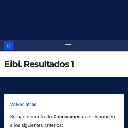
Saltar
al
contenido
Eibi. Resultados 1
Volver atrás
Se han encontrado
0 emisiones
que responden
a los siguientes criterios: