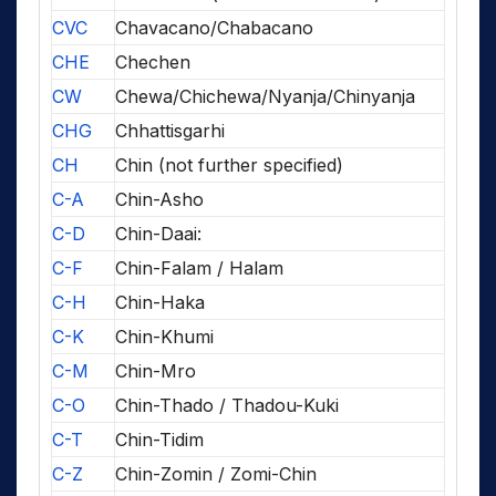
CVC
Chavacano/Chabacano
CHE
Chechen
CW
Chewa/Chichewa/Nyanja/Chinyanja
CHG
Chhattisgarhi
CH
Chin (not further specified)
C-A
Chin-Asho
C-D
Chin-Daai:
C-F
Chin-Falam / Halam
C-H
Chin-Haka
C-K
Chin-Khumi
C-M
Chin-Mro
C-O
Chin-Thado / Thadou-Kuki
C-T
Chin-Tidim
C-Z
Chin-Zomin / Zomi-Chin