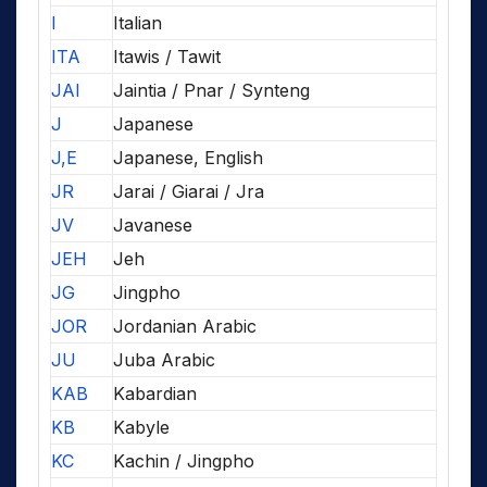
I
Italian
ITA
Itawis / Tawit
JAI
Jaintia / Pnar / Synteng
J
Japanese
J,E
Japanese, English
JR
Jarai / Giarai / Jra
JV
Javanese
JEH
Jeh
JG
Jingpho
JOR
Jordanian Arabic
JU
Juba Arabic
KAB
Kabardian
KB
Kabyle
KC
Kachin / Jingpho