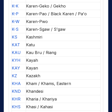
K-K
Karen-Geko / Gekho
K-P
Karen-Pao / Black Karen / Pa'o
K-W
Karen-Pwo
K-S
Karen-Sgaw / S'gaw
KS
Kashmiri
KAT
Katu
KAU
Kau Bru / Riang
KYH
Kayah
KAY
Kayan
KZ
Kazakh
KHA
Kham / Khams, Eastern
KND
Khandesi
KHR
Kharia / Khariya
KHS
Khasi / Kahasi