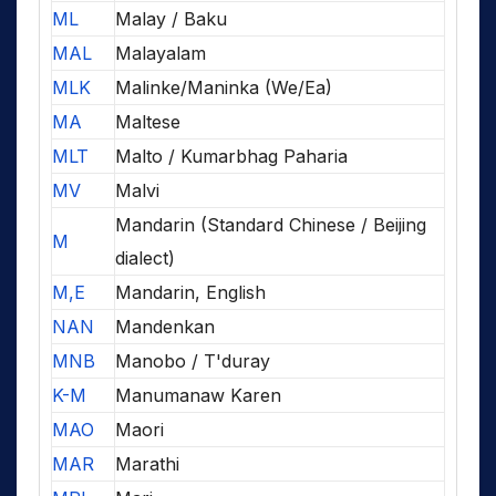
ML
Malay / Baku
MAL
Malayalam
MLK
Malinke/Maninka (We/Ea)
MA
Maltese
MLT
Malto / Kumarbhag Paharia
MV
Malvi
Mandarin (Standard Chinese / Beijing
M
dialect)
M,E
Mandarin, English
NAN
Mandenkan
MNB
Manobo / T'duray
K-M
Manumanaw Karen
MAO
Maori
MAR
Marathi