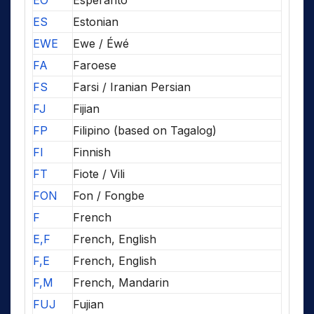
EO
Esperanto
ES
Estonian
EWE
Ewe / Éwé
FA
Faroese
FS
Farsi / Iranian Persian
FJ
Fijian
FP
Filipino (based on Tagalog)
FI
Finnish
FT
Fiote / Vili
FON
Fon / Fongbe
F
French
E,F
French, English
F,E
French, English
F,M
French, Mandarin
FUJ
Fujian