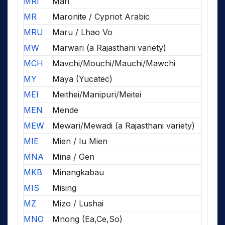
MRI
Mari
MR
Maronite / Cypriot Arabic
MRU
Maru / Lhao Vo
MW
Marwari (a Rajasthani variety)
MCH
Mavchi/Mouchi/Mauchi/Mawchi
MY
Maya (Yucatec)
MEI
Meithei/Manipuri/Meitei
MEN
Mende
MEW
Mewari/Mewadi (a Rajasthani variety)
MIE
Mien / Iu Mien
MNA
Mina / Gen
MKB
Minangkabau
MIS
Mising
MZ
Mizo / Lushai
MNO
Mnong (Ea,Ce,So)