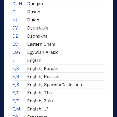
DUN
Dungan
DU
Dusun
NL
Dutch
DY
Dyula/Jula
DZ
Dzongkha
EC
Eastern Cham
EGY
Egyptian Arabic
E
English
E,K
English, Korean
E,R
English, Russian
E,S
English, Spanish/Castellano
E,T
English, Thai
E,Z
English, Zulu
E,M
English, ¿?