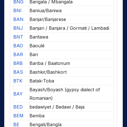
BNG
Bangala / Mbangala
BNI
Baniua/Baniwa
BAN
Banjar/Banjarese
BNJ
Banjari / Banjara / Gormati / Lambadi
BNT
Bantawa
BAO
Baoulé
BAR
Bari
BRB
Bariba / Baatonum
BAS
Bashkir/Bashkort
BTK
Batak-Toba
Bayash/Boyash (gypsy dialect of
BAY
Romanian)
BED
bedawiyet / Bedawi / Beja
BEM
Bemba
BE
Bengali/Bangla