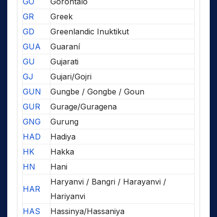
GO
Gorontalo
GR
Greek
GD
Greenlandic Inuktikut
GUA
Guaraní
GU
Gujarati
GJ
Gujari/Gojri
GUN
Gungbe / Gongbe / Goun
GUR
Gurage/Guragena
GNG
Gurung
HAD
Hadiya
HK
Hakka
HN
Hani
Haryanvi / Bangri / Harayanvi /
HAR
Hariyanvi
HAS
Hassinya/Hassaniya