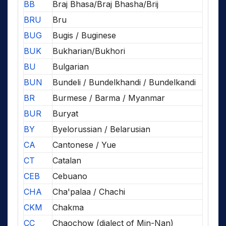
BB
Braj Bhasa/Braj Bhasha/Brij
BRU
Bru
BUG
Bugis / Buginese
BUK
Bukharian/Bukhori
BU
Bulgarian
BUN
Bundeli / Bundelkhandi / Bundelkandi
BR
Burmese / Barma / Myanmar
BUR
Buryat
BY
Byelorussian / Belarusian
CA
Cantonese / Yue
CT
Catalan
CEB
Cebuano
CHA
Cha'palaa / Chachi
CKM
Chakma
CC
Chaochow (dialect of Min-Nan)