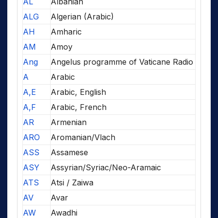
AL
Albanian
ALG
Algerian (Arabic)
AH
Amharic
AM
Amoy
Ang
Angelus programme of Vaticane Radio
A
Arabic
A,E
Arabic, English
A,F
Arabic, French
AR
Armenian
ARO
Aromanian/Vlach
ASS
Assamese
ASY
Assyrian/Syriac/Neo-Aramaic
ATS
Atsi / Zaiwa
AV
Avar
AW
Awadhi