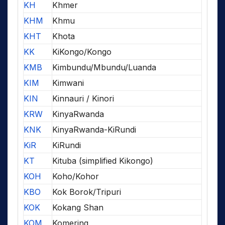
KH
Khmer
KHM
Khmu
KHT
Khota
KK
KiKongo/Kongo
KMB
Kimbundu/Mbundu/Luanda
KIM
Kimwani
KIN
Kinnauri / Kinori
KRW
KinyaRwanda
KNK
KinyaRwanda-KiRundi
KiR
KiRundi
KT
Kituba (simplified Kikongo)
KOH
Koho/Kohor
KBO
Kok Borok/Tripuri
KOK
Kokang Shan
KOM
Komering