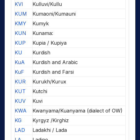
KVI
Kulluvi/Kullu
KUM
Kumaoni/Kumauni
KMY
Kumyk
KUN
Kunama:
KUP
Kupia / Kupiya
KU
Kurdish
KuA
Kurdish and Arabic
KuF
Kurdish and Farsi
KUR
Kurukh/Kurux
KUT
Kutchi
KUV
Kuvi
KWA
Kwanyama/Kuanyama (dialect of OW)
KG
Kyrgyz /Kirghiz
LAD
Ladakhi / Lada
LA
Ladino