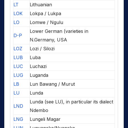
LT
Lithuanian
LOK
Lokpa / Lukpa
LO
Lomwe / Ngulu
Lower German (varieties in
D-P
N.Germany, USA
LOZ
Lozi / Silozi
LUB
Luba
LUC
Luchazi
LUG
Luganda
LB
Lun Bawang / Murut
LU
Lunda
Lunda (see LU), in particular its dialect
LND
Ndembo
LNG
Lungeli Magar