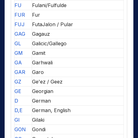
FU
Fulani/Fulfulde
FUR
Fur
FUJ
FutaJalon / Pular
GAG
Gagauz
GL
Galicic/Gallego
GM
Gamit
GA
Garhwali
GAR
Garo
GZ
Ge'ez / Geez
GE
Georgian
D
German
D,E
German, English
GI
Gilaki
GON
Gondi