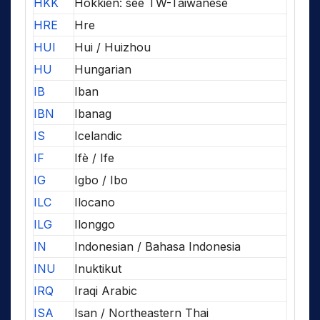
HKK
Hokkien: see TW-Taiwanese
HRE
Hre
HUI
Hui / Huizhou
HU
Hungarian
IB
Iban
IBN
Ibanag
IS
Icelandic
IF
Ifè / Ife
IG
Igbo / Ibo
ILC
Ilocano
ILG
Ilonggo
IN
Indonesian / Bahasa Indonesia
INU
Inuktikut
IRQ
Iraqi Arabic
ISA
Isan / Northeastern Thai