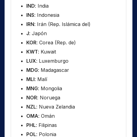
IND
: India
INS
: Indonesia
IRN
: Irán (Rep. Islámica del)
J
: Japón
KOR
: Corea (Rep. de)
KWT
: Kuwait
LUX
: Luxemburgo
MDG
: Madagascar
MLI
: Malí
MNG
: Mongolia
NOR
: Noruega
NZL
: Nueva Zelandia
OMA
: Omán
PHL
: Filipinas
POL
: Polonia