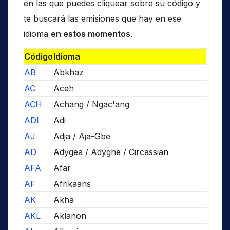
en las que puedes cliquear sobre su código y
te buscará las emisiones que hay en ese
idioma
en estos momentos
.
Código
Idioma
AB
Abkhaz
AC
Aceh
ACH
Achang / Ngac'ang
ADI
Adi
AJ
Adja / Aja-Gbe
AD
Adygea / Adyghe / Circassian
AFA
Afar
AF
Afrikaans
AK
Akha
AKL
Aklanon