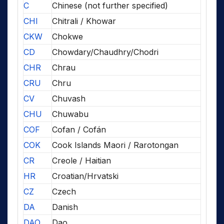
C
Chinese (not further specified)
CHI
Chitrali / Khowar
CKW
Chokwe
CD
Chowdary/Chaudhry/Chodri
CHR
Chrau
CRU
Chru
CV
Chuvash
CHU
Chuwabu
COF
Cofan / Cofán
COK
Cook Islands Maori / Rarotongan
CR
Creole / Haitian
HR
Croatian/Hrvatski
CZ
Czech
DA
Danish
DAO
Dao