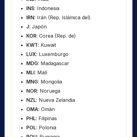
INS
: Indonesia
IRN
: Irán (Rep. Islámica del)
J
: Japón
KOR
: Corea (Rep. de)
KWT
: Kuwait
LUX
: Luxemburgo
MDG
: Madagascar
MLI
: Malí
MNG
: Mongolia
NOR
: Noruega
NZL
: Nueva Zelandia
OMA
: Omán
PHL
: Filipinas
POL
: Polonia
ROU
: Rumania