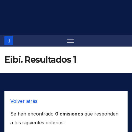
Saltar
al
contenido
Eibi. Resultados 1
Volver atrás
Se han encontrado
0 emisiones
que responden
a los siguientes criterios: