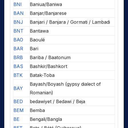
BNI
Baniua/Baniwa
BAN
Banjar/Banjarese
BNJ
Banjari / Banjara / Gormati / Lambadi
BNT
Bantawa
BAO
Baoulé
BAR
Bari
BRB
Bariba / Baatonum
BAS
Bashkir/Bashkort
BTK
Batak-Toba
Bayash/Boyash (gypsy dialect of
BAY
Romanian)
BED
bedawiyet / Bedawi / Beja
BEM
Bemba
BE
Bengali/Bangla
BET
Bete / Bété (Guiberoua)