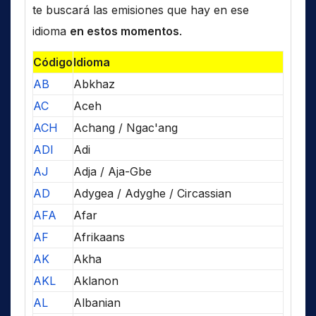
te buscará las emisiones que hay en ese
idioma
en estos momentos
.
Código
Idioma
AB
Abkhaz
AC
Aceh
ACH
Achang / Ngac'ang
ADI
Adi
AJ
Adja / Aja-Gbe
AD
Adygea / Adyghe / Circassian
AFA
Afar
AF
Afrikaans
AK
Akha
AKL
Aklanon
AL
Albanian