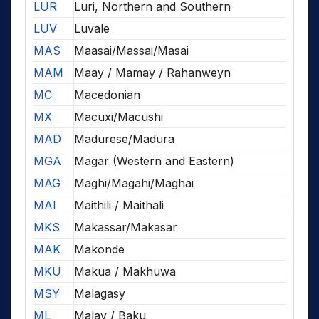
LUR
Luri, Northern and Southern
LUV
Luvale
MAS
Maasai/Massai/Masai
MAM
Maay / Mamay / Rahanweyn
MC
Macedonian
MX
Macuxi/Macushi
MAD
Madurese/Madura
MGA
Magar (Western and Eastern)
MAG
Maghi/Magahi/Maghai
MAI
Maithili / Maithali
MKS
Makassar/Makasar
MAK
Makonde
MKU
Makua / Makhuwa
MSY
Malagasy
ML
Malay / Baku