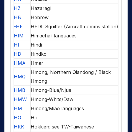
HZ
Hazaragi
HB
Hebrew
-HF
HFDL Squitter (Aircraft comms station)
HIM
Himachali languages
HI
Hindi
HD
Hindko
HMA
Hmar
Hmong, Northern Qiandong / Black
HMQ
Hmong
HMB
Hmong-Blue/Njua
HMW
Hmong-White/Daw
HM
Hmong/Miao languages
HO
Ho
HKK
Hokkien: see TW-Taiwanese