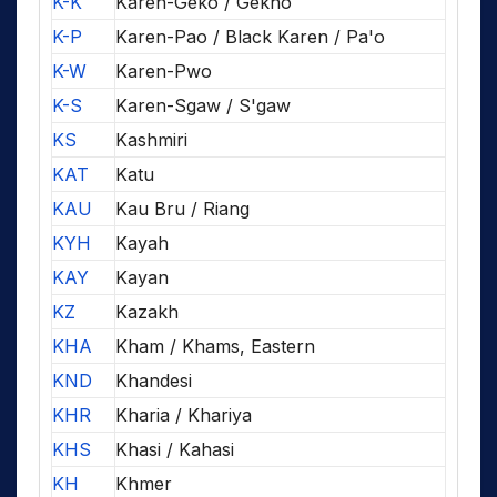
K-K
Karen-Geko / Gekho
K-P
Karen-Pao / Black Karen / Pa'o
K-W
Karen-Pwo
K-S
Karen-Sgaw / S'gaw
KS
Kashmiri
KAT
Katu
KAU
Kau Bru / Riang
KYH
Kayah
KAY
Kayan
KZ
Kazakh
KHA
Kham / Khams, Eastern
KND
Khandesi
KHR
Kharia / Khariya
KHS
Khasi / Kahasi
KH
Khmer