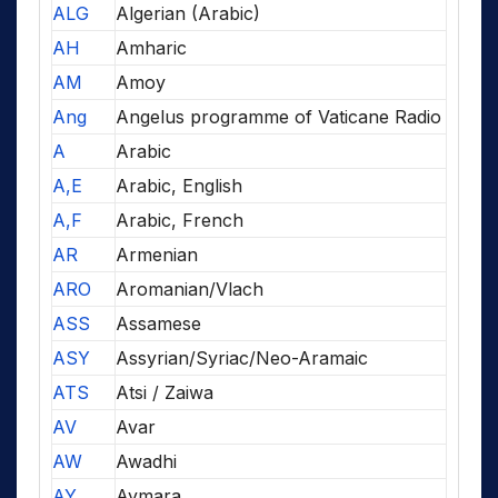
ALG
Algerian (Arabic)
AH
Amharic
AM
Amoy
Ang
Angelus programme of Vaticane Radio
A
Arabic
A,E
Arabic, English
A,F
Arabic, French
AR
Armenian
ARO
Aromanian/Vlach
ASS
Assamese
ASY
Assyrian/Syriac/Neo-Aramaic
ATS
Atsi / Zaiwa
AV
Avar
AW
Awadhi
AY
Aymara