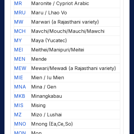
MR
Maronite / Cypriot Arabic
MRU
Maru / Lhao Vo
MW
Marwari (a Rajasthani variety)
MCH
Mavchi/Mouchi/Mauchi/Mawchi
MY
Maya (Yucatec)
MEI
Meithei/Manipuri/Meitei
MEN
Mende
MEW
Mewari/Mewadi (a Rajasthani variety)
MIE
Mien / Iu Mien
MNA
Mina / Gen
MKB
Minangkabau
MIS
Mising
MZ
Mizo / Lushai
MNO
Mnong (Ea,Ce,So)
MON
Mon