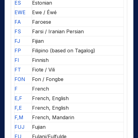
ES
Estonian
EWE
Ewe / Éwé
FA
Faroese
FS
Farsi / Iranian Persian
FJ
Fijian
FP
Filipino (based on Tagalog)
FI
Finnish
FT
Fiote / Vili
FON
Fon / Fongbe
F
French
E,F
French, English
F,E
French, English
F,M
French, Mandarin
FUJ
Fujian
FU
Fulani/Fulfulde