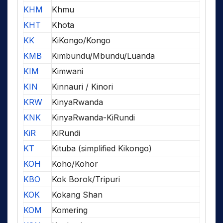
KHM
Khmu
KHT
Khota
KK
KiKongo/Kongo
KMB
Kimbundu/Mbundu/Luanda
KIM
Kimwani
KIN
Kinnauri / Kinori
KRW
KinyaRwanda
KNK
KinyaRwanda-KiRundi
KiR
KiRundi
KT
Kituba (simplified Kikongo)
KOH
Koho/Kohor
KBO
Kok Borok/Tripuri
KOK
Kokang Shan
KOM
Komering