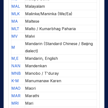
MAL
Malayalam
MLK
Malinke/Maninka (We/Ea)
MA
Maltese
MLT
Malto / Kumarbhag Paharia
MV
Malvi
Mandarin (Standard Chinese / Beijing
M
dialect)
M,E
Mandarin, English
NAN
Mandenkan
MNB
Manobo / T'duray
K-M
Manumanaw Karen
MAO
Maori
MAR
Marathi
MRI
Mari