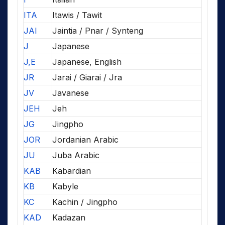
ITA
Itawis / Tawit
JAI
Jaintia / Pnar / Synteng
J
Japanese
J,E
Japanese, English
JR
Jarai / Giarai / Jra
JV
Javanese
JEH
Jeh
JG
Jingpho
JOR
Jordanian Arabic
JU
Juba Arabic
KAB
Kabardian
KB
Kabyle
KC
Kachin / Jingpho
KAD
Kadazan