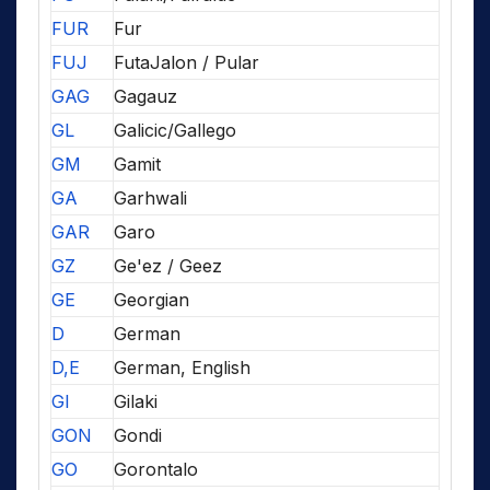
FUR
Fur
FUJ
FutaJalon / Pular
GAG
Gagauz
GL
Galicic/Gallego
GM
Gamit
GA
Garhwali
GAR
Garo
GZ
Ge'ez / Geez
GE
Georgian
D
German
D,E
German, English
GI
Gilaki
GON
Gondi
GO
Gorontalo