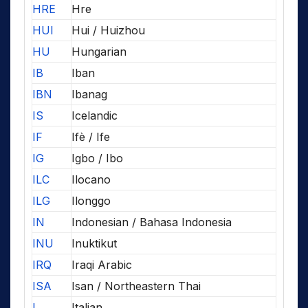
HRE
Hre
HUI
Hui / Huizhou
HU
Hungarian
IB
Iban
IBN
Ibanag
IS
Icelandic
IF
Ifè / Ife
IG
Igbo / Ibo
ILC
Ilocano
ILG
Ilonggo
IN
Indonesian / Bahasa Indonesia
INU
Inuktikut
IRQ
Iraqi Arabic
ISA
Isan / Northeastern Thai
I
Italian