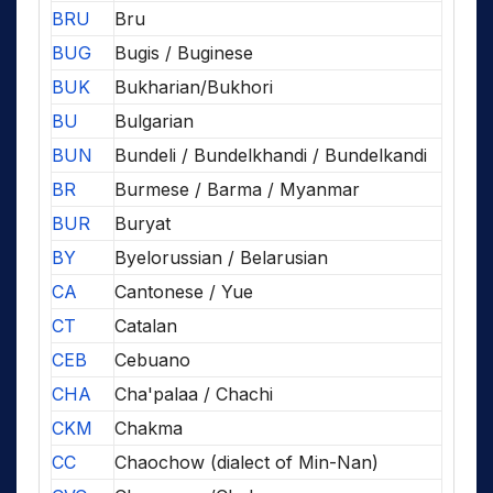
BRU
Bru
BUG
Bugis / Buginese
BUK
Bukharian/Bukhori
BU
Bulgarian
BUN
Bundeli / Bundelkhandi / Bundelkandi
BR
Burmese / Barma / Myanmar
BUR
Buryat
BY
Byelorussian / Belarusian
CA
Cantonese / Yue
CT
Catalan
CEB
Cebuano
CHA
Cha'palaa / Chachi
CKM
Chakma
CC
Chaochow (dialect of Min-Nan)