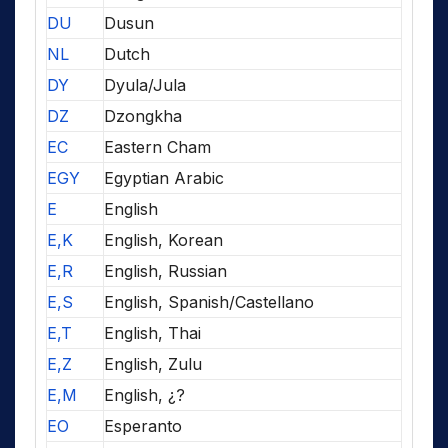
DU
Dusun
NL
Dutch
DY
Dyula/Jula
DZ
Dzongkha
EC
Eastern Cham
EGY
Egyptian Arabic
E
English
E,K
English, Korean
E,R
English, Russian
E,S
English, Spanish/Castellano
E,T
English, Thai
E,Z
English, Zulu
E,M
English, ¿?
EO
Esperanto