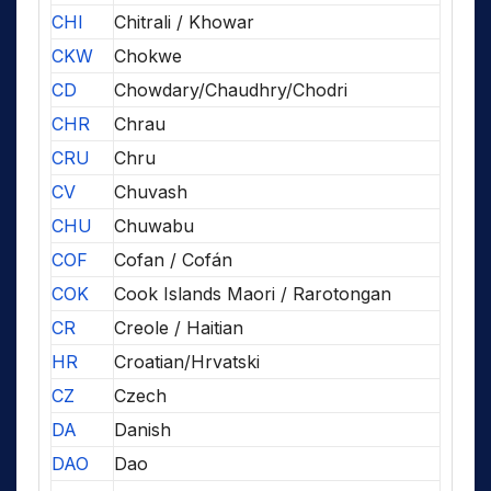
CHI
Chitrali / Khowar
CKW
Chokwe
CD
Chowdary/Chaudhry/Chodri
CHR
Chrau
CRU
Chru
CV
Chuvash
CHU
Chuwabu
COF
Cofan / Cofán
COK
Cook Islands Maori / Rarotongan
CR
Creole / Haitian
HR
Croatian/Hrvatski
CZ
Czech
DA
Danish
DAO
Dao