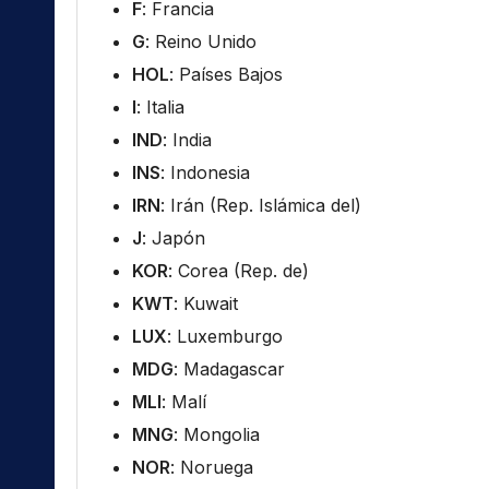
F
: Francia
G
: Reino Unido
HOL
: Países Bajos
I
: Italia
IND
: India
INS
: Indonesia
IRN
: Irán (Rep. Islámica del)
J
: Japón
KOR
: Corea (Rep. de)
KWT
: Kuwait
LUX
: Luxemburgo
MDG
: Madagascar
MLI
: Malí
MNG
: Mongolia
NOR
: Noruega