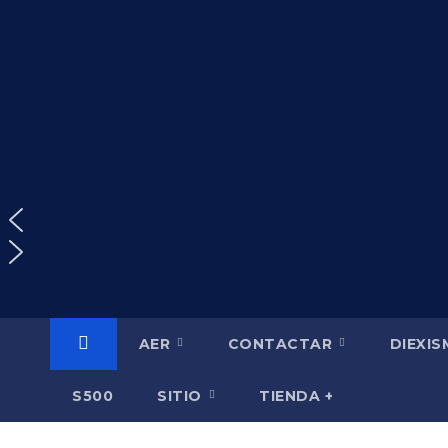
Saltar
al
contenido
AER
CONTACTAR
DIEXI
S500
SITIO
TIENDA +