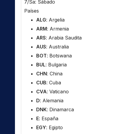
7/Sa: Sábado
Países
ALG
: Argelia
ARM
: Armenia
ARS
: Arabia Saudita
AUS
: Australia
BOT
: Botswana
BUL
: Bulgaria
CHN
: China
CUB
: Cuba
CVA
: Vaticano
D
: Alemania
DNK
: Dinamarca
E
: España
EGY
: Egipto