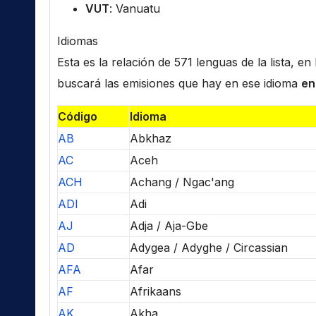
VUT
: Vanuatu
Idiomas
Esta es la relación de 571 lenguas de la lista, e
buscará las emisiones que hay en ese idioma
en
Código
Idioma
AB
Abkhaz
AC
Aceh
ACH
Achang / Ngac'ang
ADI
Adi
AJ
Adja / Aja-Gbe
AD
Adygea / Adyghe / Circassian
AFA
Afar
AF
Afrikaans
AK
Akha