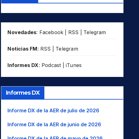
Novedades
:
Facebook
|
RSS
|
Telegram
Noticias FM
:
RSS
|
Telegram
Informes DX
:
Podcast
|
iTunes
Informes DX
Informe DX de la AER de julio de 2026
Informe DX de la AER de junio de 2026
Informe DX de la AER de mayo de 2026