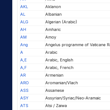
AKL
Aklanon
AL
Albanian
ALG
Algerian (Arabic)
AH
Amharic
AM
Amoy
Ang
Angelus programme of Vaticane R
A
Arabic
A,E
Arabic, English
A,F
Arabic, French
AR
Armenian
ARO
Aromanian/Vlach
ASS
Assamese
ASY
Assyrian/Syriac/Neo-Aramaic
ATS
Atsi / Zaiwa