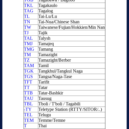
TKL
Tagakaulo
TAG
Tagalog
TL
Tai-Lu/Lu
TN
Tai-Nua/Chinese Shan
TW
Taiwanese/Fujian/Hokkien/Min Nan
TJ
Tajik
TAL
Talysh
TMJ
Tamajeq
TMG
Tamang
TM
Tamazight
TZ
Tamazight/Berber
TAM
Tamil
TGK
Tangkhul/Tangkul Naga
TGS
Tangsa/Naga-Tase
TFT
Tarifit
TT
Tatar
TTB
Tatar-Bashkir
TAU
Tausug
TBL
Tboli / T'boli / Tagabili
-TY
Teletype Station (RTTY/SITOR/..)
TEL
Telugu
TEM
Temme/Temne
T
Thai