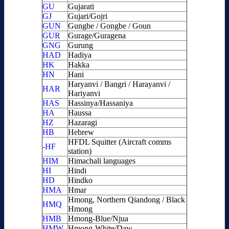
GU
Gujarati
GJ
Gujari/Gojri
GUN
Gungbe / Gongbe / Goun
GUR
Gurage/Guragena
GNG
Gurung
HAD
Hadiya
HK
Hakka
HN
Hani
Haryanvi / Bangri / Harayanvi /
HAR
Hariyanvi
HAS
Hassinya/Hassaniya
HA
Haussa
HZ
Hazaragi
HB
Hebrew
HFDL Squitter (Aircraft comms
-HF
station)
HIM
Himachali languages
HI
Hindi
HD
Hindko
HMA
Hmar
Hmong, Northern Qiandong / Black
HMQ
Hmong
HMB
Hmong-Blue/Njua
HMW
Hmong-White/Daw