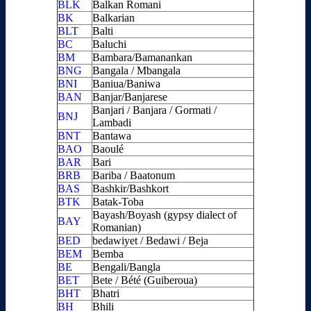
BLK
Balkan Romani
BK
Balkarian
BLT
Balti
BC
Baluchi
BM
Bambara/Bamanankan
BNG
Bangala / Mbangala
BNI
Baniua/Baniwa
BAN
Banjar/Banjarese
Banjari / Banjara / Gormati /
BNJ
Lambadi
BNT
Bantawa
BAO
Baoulé
BAR
Bari
BRB
Bariba / Baatonum
BAS
Bashkir/Bashkort
BTK
Batak-Toba
Bayash/Boyash (gypsy dialect of
BAY
Romanian)
BED
bedawiyet / Bedawi / Beja
BEM
Bemba
BE
Bengali/Bangla
BET
Bete / Bété (Guiberoua)
BHT
Bhatri
BH
Bhili