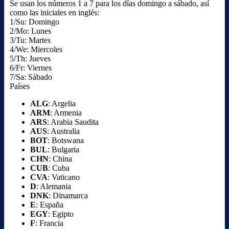
Se usan los números 1 a 7 para los días domingo a sábado, así
como las iniciales en inglés:
1/Su: Domingo
2/Mo: Lunes
3/Tu: Martes
4/We: Miercoles
5/Th: Jueves
6/Fr: Viernes
7/Sa: Sábado
Países
ALG
: Argelia
ARM
: Armenia
ARS
: Arabia Saudita
AUS
: Australia
BOT
: Botswana
BUL
: Bulgaria
CHN
: China
CUB
: Cuba
CVA
: Vaticano
D
: Alemania
DNK
: Dinamarca
E
: España
EGY
: Egipto
F
: Francia