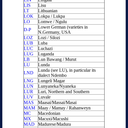
LIS
Lisu
LT
Lithuanian
LOK
Lokpa / Lukpa
LO
Lomwe / Ngulu
Lower German (varieties in
D-P
N.Germany, USA
LOZ
Lozi / Silozi
LUB
Luba
LUC
Luchazi
LUG
Luganda
LB
Lun Bawang / Murut
LU
Lunda
Lunda (see LU), in particular its
LND
dialect Ndembo
LNG
Lungeli Magar
LUN
Lunyaneka/Nyaneka
LUR
Luri, Northern and Southern
LUV
Luvale
MAS
Maasai/Massai/Masai
MAM
Maay / Mamay / Rahanweyn
MC
Macedonian
MX
Macuxi/Macushi
MAD
Madurese/Madura