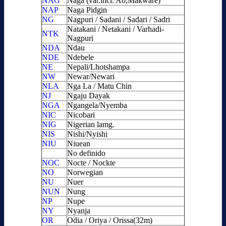
NAG
Naga (var.incl. Ao,Makware)
NAP
Naga Pidgin
NG
Nagpuri / Sadani / Sadari / Sadri
Natakani / Netakani / Varhadi-
NTK
Nagpuri
NDA
Ndau
NDE
Ndebele
NE
Nepali/Lhotshampa
NW
Newar/Newari
NLA
Nga La / Matu Chin
NJ
Ngaju Dayak
NGA
Ngangela/Nyemba
NIC
Nicobari
NIG
Nigerian lamg.
NIS
Nishi/Nyishi
NIU
Niuean
No definido
NOC
Nocte / Nockte
NO
Norwegian
NU
Nuer
NUN
Nung
NP
Nupe
NY
Nyanja
OR
Odia / Oriya / Orissa(32m)