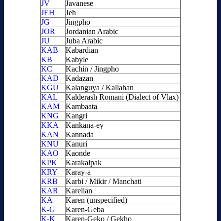
JV
Javanese
JEH
Jeh
JG
Jingpho
JOR
Jordanian Arabic
JU
Juba Arabic
KAB
Kabardian
KB
Kabyle
KC
Kachin / Jingpho
KAD
Kadazan
KGU
Kalanguya / Kallahan
KAL
Kalderash Romani (Dialect of Vlax)
KAM
Kambaata
KNG
Kangri
KKA
Kankana-ey
KAN
Kannada
KNU
Kanuri
KAO
Kaonde
KPK
Karakalpak
KRY
Karay-a
KRB
Karbi / Mikir / Manchati
KAR
Karelian
KA
Karen (unspecified)
K-G
Karen-Geba
K-K
Karen-Geko / Gekho