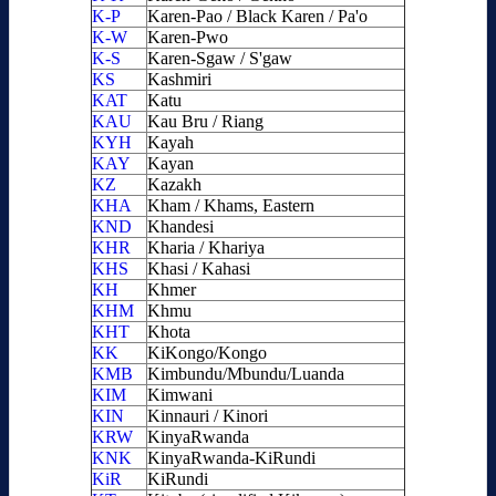
K-P
Karen-Pao / Black Karen / Pa'o
K-W
Karen-Pwo
K-S
Karen-Sgaw / S'gaw
KS
Kashmiri
KAT
Katu
KAU
Kau Bru / Riang
KYH
Kayah
KAY
Kayan
KZ
Kazakh
KHA
Kham / Khams, Eastern
KND
Khandesi
KHR
Kharia / Khariya
KHS
Khasi / Kahasi
KH
Khmer
KHM
Khmu
KHT
Khota
KK
KiKongo/Kongo
KMB
Kimbundu/Mbundu/Luanda
KIM
Kimwani
KIN
Kinnauri / Kinori
KRW
KinyaRwanda
KNK
KinyaRwanda-KiRundi
KiR
KiRundi