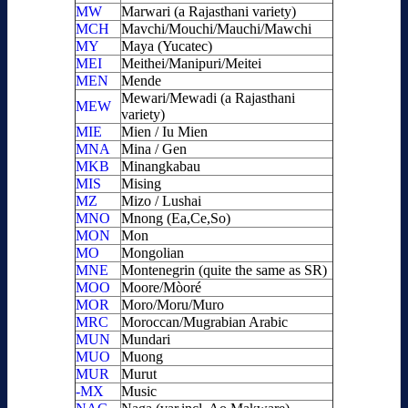
MW
Marwari (a Rajasthani variety)
MCH
Mavchi/Mouchi/Mauchi/Mawchi
MY
Maya (Yucatec)
MEI
Meithei/Manipuri/Meitei
MEN
Mende
Mewari/Mewadi (a Rajasthani
MEW
variety)
MIE
Mien / Iu Mien
MNA
Mina / Gen
MKB
Minangkabau
MIS
Mising
MZ
Mizo / Lushai
MNO
Mnong (Ea,Ce,So)
MON
Mon
MO
Mongolian
MNE
Montenegrin (quite the same as SR)
MOO
Moore/Mòoré
MOR
Moro/Moru/Muro
MRC
Moroccan/Mugrabian Arabic
MUN
Mundari
MUO
Muong
MUR
Murut
-MX
Music