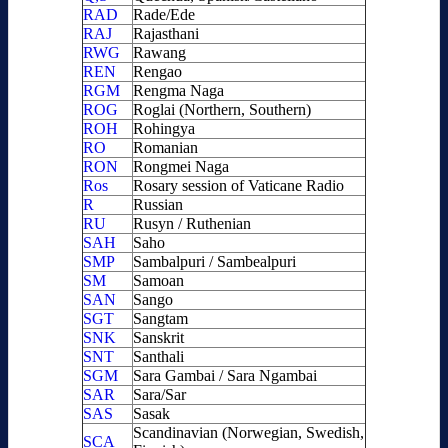
RAD
Rade/Ede
RAJ
Rajasthani
RWG
Rawang
REN
Rengao
RGM
Rengma Naga
ROG
Roglai (Northern, Southern)
ROH
Rohingya
RO
Romanian
RON
Rongmei Naga
Ros
Rosary session of Vaticane Radio
R
Russian
RU
Rusyn / Ruthenian
SAH
Saho
SMP
Sambalpuri / Sambealpuri
SM
Samoan
SAN
Sango
SGT
Sangtam
SNK
Sanskrit
SNT
Santhali
SGM
Sara Gambai / Sara Ngambai
SAR
Sara/Sar
SAS
Sasak
Scandinavian (Norwegian, Swedish,
SCA