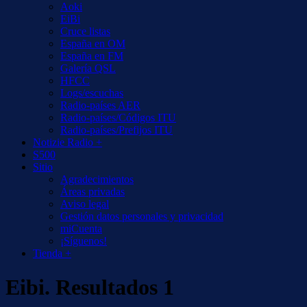
Aoki
EiBi
Cruce listas
España en OM
España en FM
Galería QSL
HFCC
Logs/escuchas
Radio-países AER
Radio-países/Códigos ITU
Radio-países/Prefijos ITU
Notizie Radio +
S500
Sitio
Agradecimientos
Áreas privadas
Aviso legal
Gestión datos personales y privacidad
miCuenta
¡Síguenos!
Tienda +
Eibi. Resultados 1