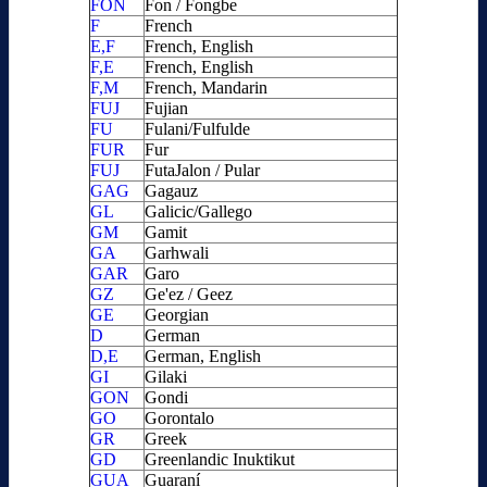
FON
Fon / Fongbe
F
French
E,F
French, English
F,E
French, English
F,M
French, Mandarin
FUJ
Fujian
FU
Fulani/Fulfulde
FUR
Fur
FUJ
FutaJalon / Pular
GAG
Gagauz
GL
Galicic/Gallego
GM
Gamit
GA
Garhwali
GAR
Garo
GZ
Ge'ez / Geez
GE
Georgian
D
German
D,E
German, English
GI
Gilaki
GON
Gondi
GO
Gorontalo
GR
Greek
GD
Greenlandic Inuktikut
GUA
Guaraní