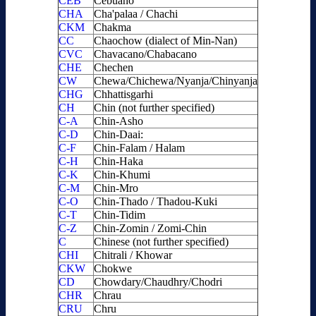
CEB
Cebuano
CHA
Cha'palaa / Chachi
CKM
Chakma
CC
Chaochow (dialect of Min-Nan)
CVC
Chavacano/Chabacano
CHE
Chechen
CW
Chewa/Chichewa/Nyanja/Chinyanja
CHG
Chhattisgarhi
CH
Chin (not further specified)
C-A
Chin-Asho
C-D
Chin-Daai:
C-F
Chin-Falam / Halam
C-H
Chin-Haka
C-K
Chin-Khumi
C-M
Chin-Mro
C-O
Chin-Thado / Thadou-Kuki
C-T
Chin-Tidim
C-Z
Chin-Zomin / Zomi-Chin
C
Chinese (not further specified)
CHI
Chitrali / Khowar
CKW
Chokwe
CD
Chowdary/Chaudhry/Chodri
CHR
Chrau
CRU
Chru