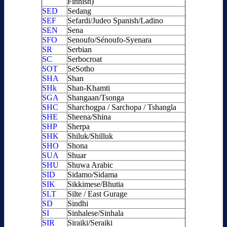
Finnish)
SED
Sedang
SEF
Sefardi/Judeo Spanish/Ladino
SEN
Sena
SFO
Senoufo/Sénoufo-Syenara
SR
Serbian
SC
Serbocroat
SOT
SeSotho
SHA
Shan
SHk
Shan-Khamti
SGA
Shangaan/Tsonga
SHC
Sharchogpa / Sarchopa / Tshangla
SHE
Sheena/Shina
SHP
Sherpa
SHK
Shiluk/Shilluk
SHO
Shona
SUA
Shuar
SHU
Shuwa Arabic
SID
Sidamo/Sidama
SIK
Sikkimese/Bhutia
SLT
Silte / East Gurage
SD
Sindhi
SI
Sinhalese/Sinhala
SIR
Siraiki/Seraiki