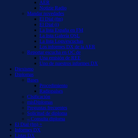
AER
Notizie Radio
Mandar novedades
El Dial (fm)
El Dial (i)
La lista España en FM
La lista Galería QSL
La lista Logs/escuchas
Los informes DX de la AER
Reportar escucha en OC de
Una emisión de REE
Uno de nuestros informes DX
Diexismo
Diplomas
Bases
Procedimiento
Radiopaíses
Clsificación
misDiplomas
Preguntas frecuentes
Solicitud de diploma
– Consulta diploma
El Dial (fm) +
Informes DX
Listas DX