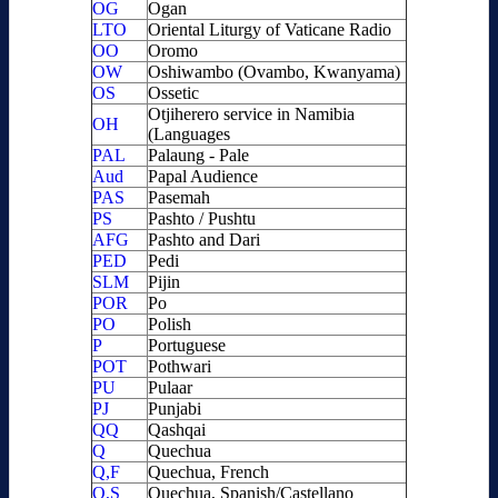
OG
Ogan
LTO
Oriental Liturgy of Vaticane Radio
OO
Oromo
OW
Oshiwambo (Ovambo, Kwanyama)
OS
Ossetic
Otjiherero service in Namibia
OH
(Languages
PAL
Palaung - Pale
Aud
Papal Audience
PAS
Pasemah
PS
Pashto / Pushtu
AFG
Pashto and Dari
PED
Pedi
SLM
Pijin
POR
Po
PO
Polish
P
Portuguese
POT
Pothwari
PU
Pulaar
PJ
Punjabi
QQ
Qashqai
Q
Quechua
Q,F
Quechua, French
Q,S
Quechua, Spanish/Castellano