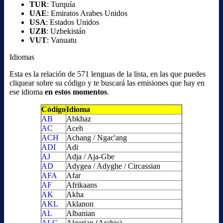
TUR
: Turquía
UAE
: Emiratos Arabes Unidos
USA
: Estados Unidos
UZB
: Uzbekistán
VUT
: Vanuatu
Idiomas
Esta es la relación de 571 lenguas de la lista, en las que puedes
cliquear sobre su código y te buscará las emisiones que hay en
ese idioma
en estos momentos
.
Código
Idioma
AB
Abkhaz
AC
Aceh
ACH
Achang / Ngac'ang
ADI
Adi
AJ
Adja / Aja-Gbe
AD
Adygea / Adyghe / Circassian
AFA
Afar
AF
Afrikaans
AK
Akha
AKL
Aklanon
AL
Albanian
ALG
Algerian (Arabic)