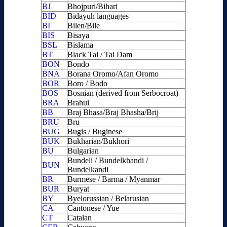
BJ
Bhojpuri/Bihari
BID
Bidayuh languages
BI
Bilen/Bile
BIS
Bisaya
BSL
Bislama
BT
Black Tai / Tai Dam
BON
Bondo
BNA
Borana Oromo/Afan Oromo
BOR
Boro / Bodo
BOS
Bosnian (derived from Serbocroat)
BRA
Brahui
BB
Braj Bhasa/Braj Bhasha/Brij
BRU
Bru
BUG
Bugis / Buginese
BUK
Bukharian/Bukhori
BU
Bulgarian
Bundeli / Bundelkhandi /
BUN
Bundelkandi
BR
Burmese / Barma / Myanmar
BUR
Buryat
BY
Byelorussian / Belarusian
CA
Cantonese / Yue
CT
Catalan