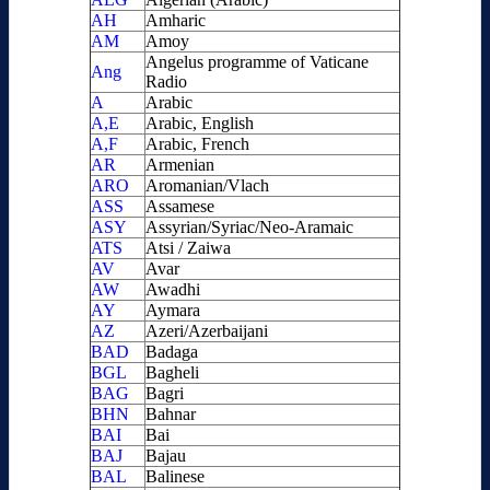
AH
Amharic
AM
Amoy
Angelus programme of Vaticane
Ang
Radio
A
Arabic
A,E
Arabic, English
A,F
Arabic, French
AR
Armenian
ARO
Aromanian/Vlach
ASS
Assamese
ASY
Assyrian/Syriac/Neo-Aramaic
ATS
Atsi / Zaiwa
AV
Avar
AW
Awadhi
AY
Aymara
AZ
Azeri/Azerbaijani
BAD
Badaga
BGL
Bagheli
BAG
Bagri
BHN
Bahnar
BAI
Bai
BAJ
Bajau
BAL
Balinese