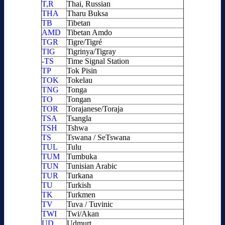
T,R
Thai, Russian
THA
Tharu Buksa
TB
Tibetan
AMD
Tibetan Amdo
TGR
Tigre/Tigré
TIG
Tigrinya/Tigray
-TS
Time Signal Station
TP
Tok Pisin
TOK
Tokelau
TNG
Tonga
TO
Tongan
TOR
Torajanese/Toraja
TSA
Tsangla
TSH
Tshwa
TS
Tswana / SeTswana
TUL
Tulu
TUM
Tumbuka
TUN
Tunisian Arabic
TUR
Turkana
TU
Turkish
TK
Turkmen
TV
Tuva / Tuvinic
TWI
Twi/Akan
UD
Udmurt