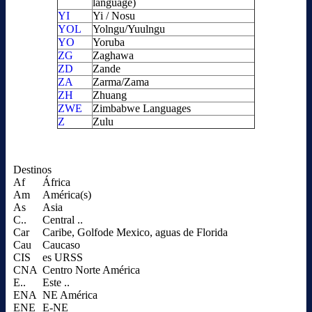
language)
YI
Yi / Nosu
YOL
Yolngu/Yuulngu
YO
Yoruba
ZG
Zaghawa
ZD
Zande
ZA
Zarma/Zama
ZH
Zhuang
ZWE
Zimbabwe Languages
Z
Zulu
Destinos
Af
África
Am
América(s)
As
Asia
C..
Central ..
Car
Caribe, Golfode Mexico, aguas de Florida
Cau
Caucaso
CIS
es URSS
CNA
Centro Norte América
E..
Este ..
ENA
NE América
ENE
E-NE