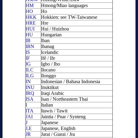
HM
Hmong/Miao languages
HO
Ho
HKK
Hokkien: see TW-Taiwanese
HRE
Hre
HUI
Hui / Huizhou
HU
Hungarian
IB
Iban
IBN
Ibanag
IS
Icelandic
IF
Ifè / Ife
IG
Igbo / Ibo
ILC
Ilocano
ILG
Ilonggo
IN
Indonesian / Bahasa Indonesia
INU
Inuktikut
IRQ
Iraqi Arabic
ISA
Isan / Northeastern Thai
I
Italian
ITA
Itawis / Tawit
JAI
Jaintia / Pnar / Synteng
J
Japanese
J,E
Japanese, English
JR
Jarai / Giarai / Jra