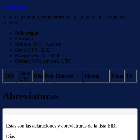
Volver atrás
Se han encontrado
0 emisiones
que responden a los siguientes
criterios:
País origen
:
Emisora
:
Idioma
: SWE Swedish
Hora UTC
: 2252
Rango kHz
: 0 - 30000
Orden
: KHz, emisora, UTC
Hora
KHz
Días
País
Emisora
Idioma
Zonas
Tx
UTC
Abreviaturas
Estas son las aclaraciones y abreviatruras de la lista EiBi
Días