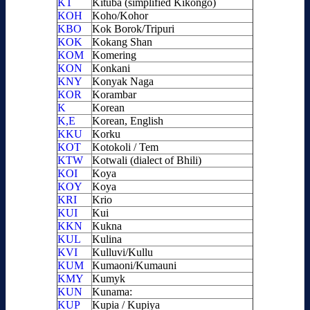
KT
Kituba (simplified Kikongo)
KOH
Koho/Kohor
KBO
Kok Borok/Tripuri
KOK
Kokang Shan
KOM
Komering
KON
Konkani
KNY
Konyak Naga
KOR
Korambar
K
Korean
K,E
Korean, English
KKU
Korku
KOT
Kotokoli / Tem
KTW
Kotwali (dialect of Bhili)
KOI
Koya
KOY
Koya
KRI
Krio
KUI
Kui
KKN
Kukna
KUL
Kulina
KVI
Kulluvi/Kullu
KUM
Kumaoni/Kumauni
KMY
Kumyk
KUN
Kunama:
KUP
Kupia / Kupiya