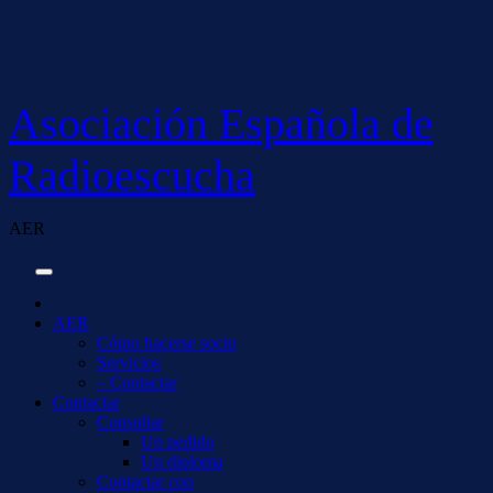
Saltar
al
contenido
Asociación Española de
Radioescucha
AER
AER
Cómo hacerse socio
Servicios
– Contactar
Contactar
Consultar
Un pedido
Un diploma
Contactar con