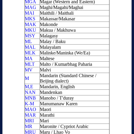
MGA
Magar (Western and Eastern)
MAG
Maghi/Magahi/Maghai
MAI
Maithili / Maithali
MKS
Makassar/Makasar
MAK
Makonde
MKU
Makua / Makhuwa
MSY
Malagasy
ML
Malay / Baku
MAL
Malayalam
MLK
Malinke/Maninka (We/Ea)
MA
Maltese
MLT
Malto / Kumarbhag Paharia
MV
Malvi
Mandarin (Standard Chinese /
M
Beijing dialect)
M,E
Mandarin, English
NAN
Mandenkan
MNB
Manobo / T'duray
K-M
Manumanaw Karen
MAO
Maori
MAR
Marathi
MRI
Mari
MR
Maronite / Cypriot Arabic
MRU
Maru / Lhao Vo