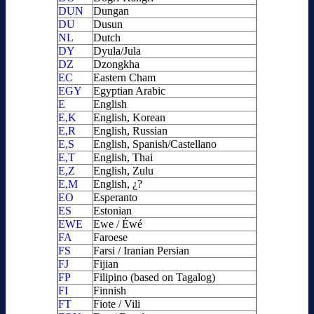
DUN
Dungan
DU
Dusun
NL
Dutch
DY
Dyula/Jula
DZ
Dzongkha
EC
Eastern Cham
EGY
Egyptian Arabic
E
English
E,K
English, Korean
E,R
English, Russian
E,S
English, Spanish/Castellano
E,T
English, Thai
E,Z
English, Zulu
E,M
English, ¿?
EO
Esperanto
ES
Estonian
EWE
Ewe / Éwé
FA
Faroese
FS
Farsi / Iranian Persian
FJ
Fijian
FP
Filipino (based on Tagalog)
FI
Finnish
FT
Fiote / Vili