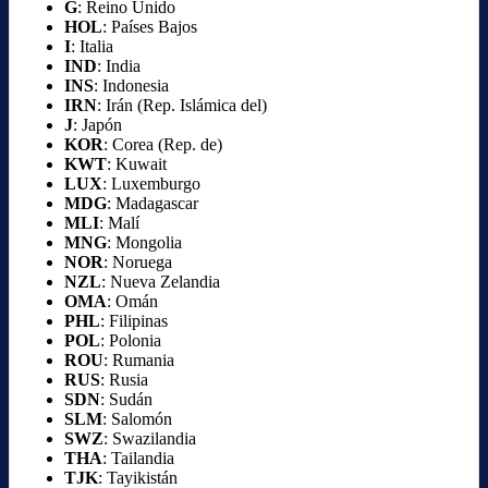
G
: Reino Unido
HOL
: Países Bajos
I
: Italia
IND
: India
INS
: Indonesia
IRN
: Irán (Rep. Islámica del)
J
: Japón
KOR
: Corea (Rep. de)
KWT
: Kuwait
LUX
: Luxemburgo
MDG
: Madagascar
MLI
: Malí
MNG
: Mongolia
NOR
: Noruega
NZL
: Nueva Zelandia
OMA
: Omán
PHL
: Filipinas
POL
: Polonia
ROU
: Rumania
RUS
: Rusia
SDN
: Sudán
SLM
: Salomón
SWZ
: Swazilandia
THA
: Tailandia
TJK
: Tayikistán