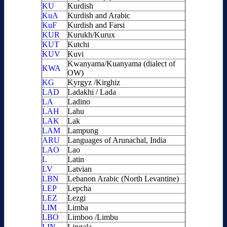
KU
Kurdish
KuA
Kurdish and Arabic
KuF
Kurdish and Farsi
KUR
Kurukh/Kurux
KUT
Kutchi
KUV
Kuvi
Kwanyama/Kuanyama (dialect of
KWA
OW)
KG
Kyrgyz /Kirghiz
LAD
Ladakhi / Lada
LA
Ladino
LAH
Lahu
LAK
Lak
LAM
Lampung
ARU
Languages of Arunachal, India
LAO
Lao
L
Latin
LV
Latvian
LBN
Lebanon Arabic (North Levantine)
LEP
Lepcha
LEZ
Lezgi
LIM
Limba
LBO
Limboo /Limbu
LIN
Lingala