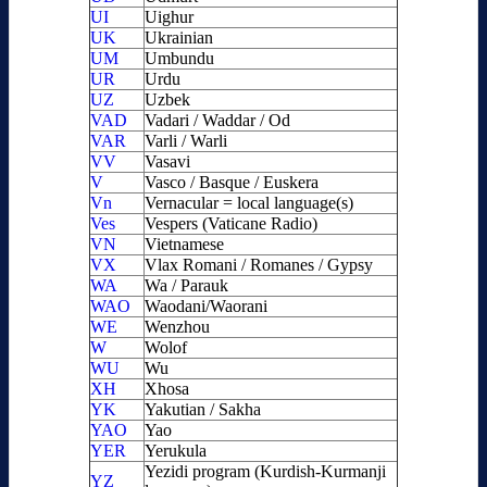
UI
Uighur
UK
Ukrainian
UM
Umbundu
UR
Urdu
UZ
Uzbek
VAD
Vadari / Waddar / Od
VAR
Varli / Warli
VV
Vasavi
V
Vasco / Basque / Euskera
Vn
Vernacular = local language(s)
Ves
Vespers (Vaticane Radio)
VN
Vietnamese
VX
Vlax Romani / Romanes / Gypsy
WA
Wa / Parauk
WAO
Waodani/Waorani
WE
Wenzhou
W
Wolof
WU
Wu
XH
Xhosa
YK
Yakutian / Sakha
YAO
Yao
YER
Yerukula
Yezidi program (Kurdish-Kurmanji
YZ