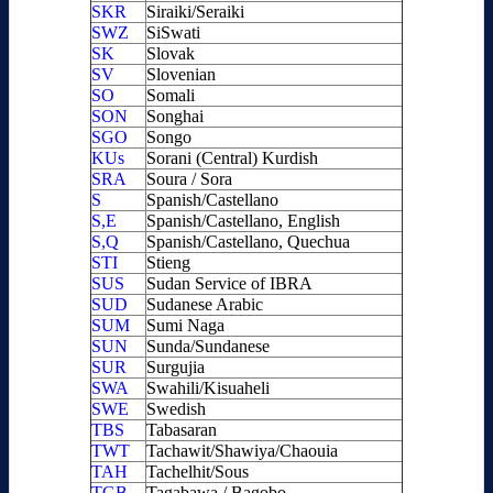
SKR
Siraiki/Seraiki
SWZ
SiSwati
SK
Slovak
SV
Slovenian
SO
Somali
SON
Songhai
SGO
Songo
KUs
Sorani (Central) Kurdish
SRA
Soura / Sora
S
Spanish/Castellano
S,E
Spanish/Castellano, English
S,Q
Spanish/Castellano, Quechua
STI
Stieng
SUS
Sudan Service of IBRA
SUD
Sudanese Arabic
SUM
Sumi Naga
SUN
Sunda/Sundanese
SUR
Surgujia
SWA
Swahili/Kisuaheli
SWE
Swedish
TBS
Tabasaran
TWT
Tachawit/Shawiya/Chaouia
TAH
Tachelhit/Sous
TGB
Tagabawa / Bagobo