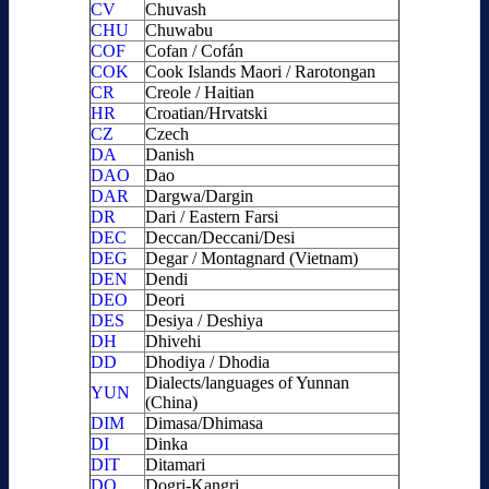
CV
Chuvash
CHU
Chuwabu
COF
Cofan / Cofán
COK
Cook Islands Maori / Rarotongan
CR
Creole / Haitian
HR
Croatian/Hrvatski
CZ
Czech
DA
Danish
DAO
Dao
DAR
Dargwa/Dargin
DR
Dari / Eastern Farsi
DEC
Deccan/Deccani/Desi
DEG
Degar / Montagnard (Vietnam)
DEN
Dendi
DEO
Deori
DES
Desiya / Deshiya
DH
Dhivehi
DD
Dhodiya / Dhodia
Dialects/languages of Yunnan
YUN
(China)
DIM
Dimasa/Dhimasa
DI
Dinka
DIT
Ditamari
DO
Dogri-Kangri