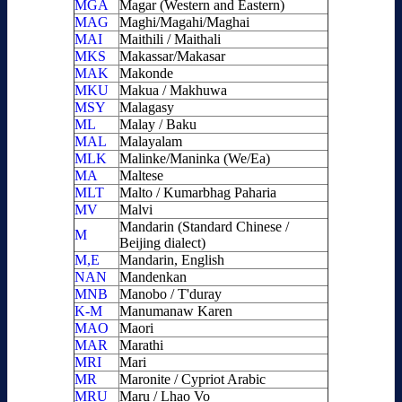
MGA
Magar (Western and Eastern)
MAG
Maghi/Magahi/Maghai
MAI
Maithili / Maithali
MKS
Makassar/Makasar
MAK
Makonde
MKU
Makua / Makhuwa
MSY
Malagasy
ML
Malay / Baku
MAL
Malayalam
MLK
Malinke/Maninka (We/Ea)
MA
Maltese
MLT
Malto / Kumarbhag Paharia
MV
Malvi
Mandarin (Standard Chinese /
M
Beijing dialect)
M,E
Mandarin, English
NAN
Mandenkan
MNB
Manobo / T'duray
K-M
Manumanaw Karen
MAO
Maori
MAR
Marathi
MRI
Mari
MR
Maronite / Cypriot Arabic
MRU
Maru / Lhao Vo