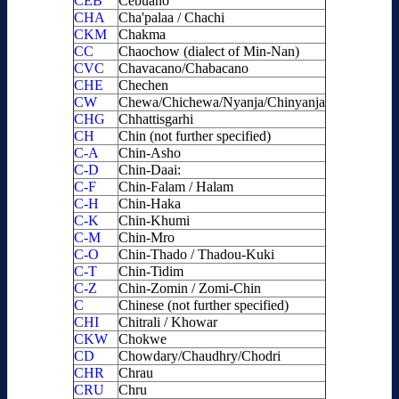
CEB
Cebuano
CHA
Cha'palaa / Chachi
CKM
Chakma
CC
Chaochow (dialect of Min-Nan)
CVC
Chavacano/Chabacano
CHE
Chechen
CW
Chewa/Chichewa/Nyanja/Chinyanja
CHG
Chhattisgarhi
CH
Chin (not further specified)
C-A
Chin-Asho
C-D
Chin-Daai:
C-F
Chin-Falam / Halam
C-H
Chin-Haka
C-K
Chin-Khumi
C-M
Chin-Mro
C-O
Chin-Thado / Thadou-Kuki
C-T
Chin-Tidim
C-Z
Chin-Zomin / Zomi-Chin
C
Chinese (not further specified)
CHI
Chitrali / Khowar
CKW
Chokwe
CD
Chowdary/Chaudhry/Chodri
CHR
Chrau
CRU
Chru