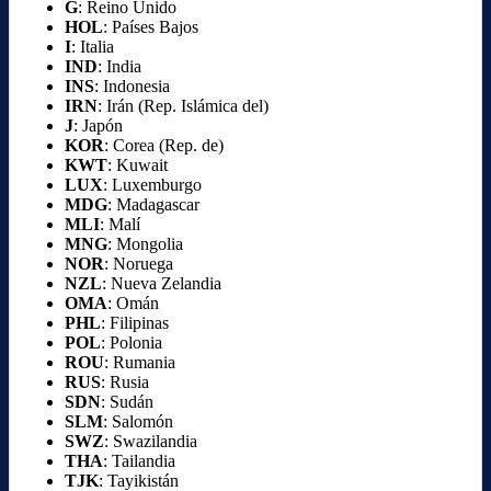
G
: Reino Unido
HOL
: Países Bajos
I
: Italia
IND
: India
INS
: Indonesia
IRN
: Irán (Rep. Islámica del)
J
: Japón
KOR
: Corea (Rep. de)
KWT
: Kuwait
LUX
: Luxemburgo
MDG
: Madagascar
MLI
: Malí
MNG
: Mongolia
NOR
: Noruega
NZL
: Nueva Zelandia
OMA
: Omán
PHL
: Filipinas
POL
: Polonia
ROU
: Rumania
RUS
: Rusia
SDN
: Sudán
SLM
: Salomón
SWZ
: Swazilandia
THA
: Tailandia
TJK
: Tayikistán