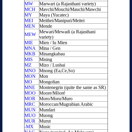
MW
Marwari (a Rajasthani variety)
MCH
Mavchi/Mouchi/Mauchi/Mawchi
MY
Maya (Yucatec)
MEI
Meithei/Manipuri/Meitei
MEN
Mende
Mewari/Mewadi (a Rajasthani
MEW
variety)
MIE
Mien / Iu Mien
MNA
Mina / Gen
MKB
Minangkabau
MIS
Mising
MZ
Mizo / Lushai
MNO
Mnong (Ea,Ce,So)
MON
Mon
MO
Mongolian
MNE
Montenegrin (quite the same as SR)
MOO
Moore/Mòoré
MOR
Moro/Moru/Muro
MRC
Moroccan/Mugrabian Arabic
MUN
Mundari
MUO
Muong
MUR
Murut
-MX
Music