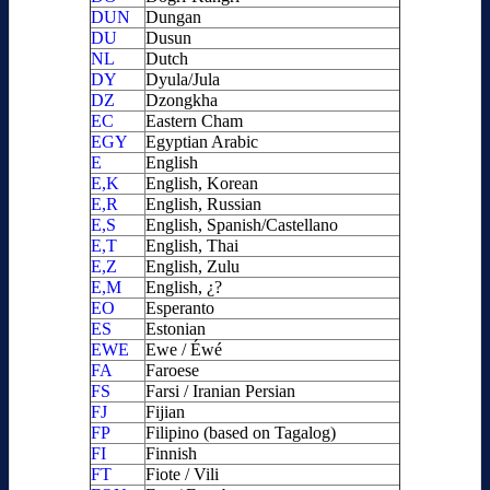
DUN
Dungan
DU
Dusun
NL
Dutch
DY
Dyula/Jula
DZ
Dzongkha
EC
Eastern Cham
EGY
Egyptian Arabic
E
English
E,K
English, Korean
E,R
English, Russian
E,S
English, Spanish/Castellano
E,T
English, Thai
E,Z
English, Zulu
E,M
English, ¿?
EO
Esperanto
ES
Estonian
EWE
Ewe / Éwé
FA
Faroese
FS
Farsi / Iranian Persian
FJ
Fijian
FP
Filipino (based on Tagalog)
FI
Finnish
FT
Fiote / Vili