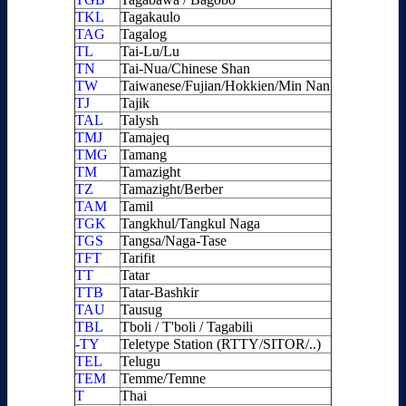
TKL
Tagakaulo
TAG
Tagalog
TL
Tai-Lu/Lu
TN
Tai-Nua/Chinese Shan
TW
Taiwanese/Fujian/Hokkien/Min Nan
TJ
Tajik
TAL
Talysh
TMJ
Tamajeq
TMG
Tamang
TM
Tamazight
TZ
Tamazight/Berber
TAM
Tamil
TGK
Tangkhul/Tangkul Naga
TGS
Tangsa/Naga-Tase
TFT
Tarifit
TT
Tatar
TTB
Tatar-Bashkir
TAU
Tausug
TBL
Tboli / T'boli / Tagabili
-TY
Teletype Station (RTTY/SITOR/..)
TEL
Telugu
TEM
Temme/Temne
T
Thai