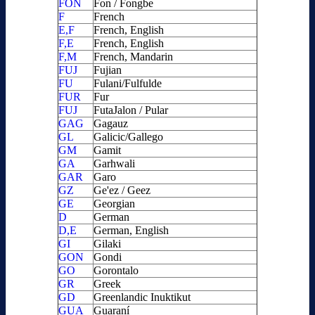
FON
Fon / Fongbe
F
French
E,F
French, English
F,E
French, English
F,M
French, Mandarin
FUJ
Fujian
FU
Fulani/Fulfulde
FUR
Fur
FUJ
FutaJalon / Pular
GAG
Gagauz
GL
Galicic/Gallego
GM
Gamit
GA
Garhwali
GAR
Garo
GZ
Ge'ez / Geez
GE
Georgian
D
German
D,E
German, English
GI
Gilaki
GON
Gondi
GO
Gorontalo
GR
Greek
GD
Greenlandic Inuktikut
GUA
Guaraní