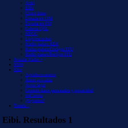
Aoki
EiBi
Cruce listas
España en OM
España en FM
Galería QSL
HFCC
Logs/escuchas
Radio-países AER
Radio-países/Códigos ITU
Radio-países/Prefijos ITU
Notizie Radio +
S500
Sitio
Agradecimientos
Áreas privadas
Aviso legal
Gestión datos personales y privacidad
miCuenta
¡Síguenos!
Tienda +
Eibi. Resultados 1