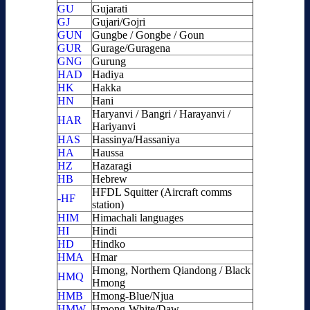
GU
Gujarati
GJ
Gujari/Gojri
GUN
Gungbe / Gongbe / Goun
GUR
Gurage/Guragena
GNG
Gurung
HAD
Hadiya
HK
Hakka
HN
Hani
Haryanvi / Bangri / Harayanvi /
HAR
Hariyanvi
HAS
Hassinya/Hassaniya
HA
Haussa
HZ
Hazaragi
HB
Hebrew
HFDL Squitter (Aircraft comms
-HF
station)
HIM
Himachali languages
HI
Hindi
HD
Hindko
HMA
Hmar
Hmong, Northern Qiandong / Black
HMQ
Hmong
HMB
Hmong-Blue/Njua
HMW
Hmong-White/Daw