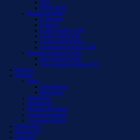
AER
Notizie Radio
Mandar novedades
El Dial (fm)
El Dial (i)
La lista España en FM
La lista Galería QSL
La lista Logs/escuchas
Los informes DX de la AER
Reportar escucha en OC de
Una emisión de REE
Uno de nuestros informes DX
Diexismo
Diplomas
Bases
Procedimiento
Radiopaíses
Clsificación
misDiplomas
Preguntas frecuentes
Solicitud de diploma
– Consulta diploma
El Dial (fm) +
Informes DX
Listas DX