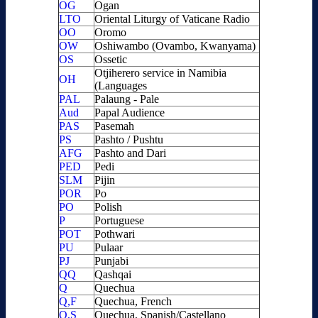
OG
Ogan
LTO
Oriental Liturgy of Vaticane Radio
OO
Oromo
OW
Oshiwambo (Ovambo, Kwanyama)
OS
Ossetic
Otjiherero service in Namibia
OH
(Languages
PAL
Palaung - Pale
Aud
Papal Audience
PAS
Pasemah
PS
Pashto / Pushtu
AFG
Pashto and Dari
PED
Pedi
SLM
Pijin
POR
Po
PO
Polish
P
Portuguese
POT
Pothwari
PU
Pulaar
PJ
Punjabi
QQ
Qashqai
Q
Quechua
Q,F
Quechua, French
Q,S
Quechua, Spanish/Castellano