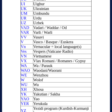
UI
Uighur
UK
Ukrainian
UM
Umbundu
UR
Urdu
UZ
Uzbek
VAD
Vadari / Waddar / Od
VAR
Varli / Warli
VV
Vasavi
V
Vasco / Basque / Euskera
Vn
Vernacular = local language(s)
Ves
Vespers (Vaticane Radio)
VN
Vietnamese
VX
Vlax Romani / Romanes / Gypsy
WA
Wa / Parauk
WAO
Waodani/Waorani
WE
Wenzhou
W
Wolof
WU
Wu
XH
Xhosa
YK
Yakutian / Sakha
YAO
Yao
YER
Yerukula
Yezidi program (Kurdish-Kurmanji
YZ