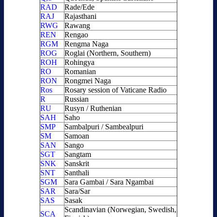
RAD
Rade/Ede
RAJ
Rajasthani
RWG
Rawang
REN
Rengao
RGM
Rengma Naga
ROG
Roglai (Northern, Southern)
ROH
Rohingya
RO
Romanian
RON
Rongmei Naga
Ros
Rosary session of Vaticane Radio
R
Russian
RU
Rusyn / Ruthenian
SAH
Saho
SMP
Sambalpuri / Sambealpuri
SM
Samoan
SAN
Sango
SGT
Sangtam
SNK
Sanskrit
SNT
Santhali
SGM
Sara Gambai / Sara Ngambai
SAR
Sara/Sar
SAS
Sasak
Scandinavian (Norwegian, Swedish,
SCA