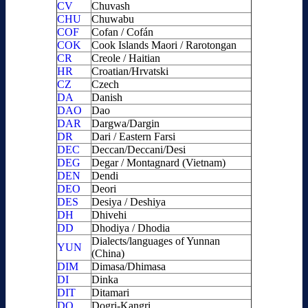
CV
Chuvash
CHU
Chuwabu
COF
Cofan / Cofán
COK
Cook Islands Maori / Rarotongan
CR
Creole / Haitian
HR
Croatian/Hrvatski
CZ
Czech
DA
Danish
DAO
Dao
DAR
Dargwa/Dargin
DR
Dari / Eastern Farsi
DEC
Deccan/Deccani/Desi
DEG
Degar / Montagnard (Vietnam)
DEN
Dendi
DEO
Deori
DES
Desiya / Deshiya
DH
Dhivehi
DD
Dhodiya / Dhodia
Dialects/languages of Yunnan
YUN
(China)
DIM
Dimasa/Dhimasa
DI
Dinka
DIT
Ditamari
DO
Dogri-Kangri