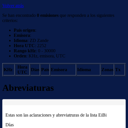
Volver atrás
Se han encontrado
0 emisiones
que responden a los siguientes
criterios:
País origen
:
Emisora
:
Idioma
: ZD Zande
Hora UTC
: 2252
Rango kHz
: 0 - 30000
Orden
: KHz, emisora, UTC
Hora
KHz
Días
País
Emisora
Idioma
Zonas
Tx
UTC
Abreviaturas
Estas son las aclaraciones y abreviatruras de la lista EiBi
Días