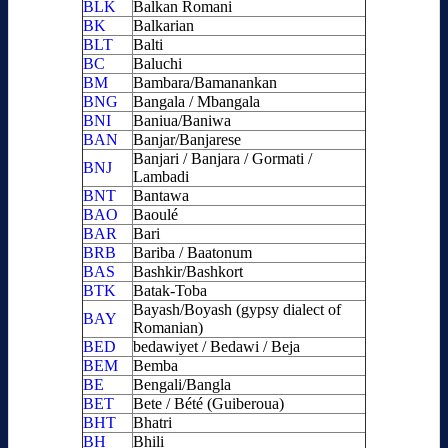
BLK
Balkan Romani
BK
Balkarian
BLT
Balti
BC
Baluchi
BM
Bambara/Bamanankan
BNG
Bangala / Mbangala
BNI
Baniua/Baniwa
BAN
Banjar/Banjarese
Banjari / Banjara / Gormati /
BNJ
Lambadi
BNT
Bantawa
BAO
Baoulé
BAR
Bari
BRB
Bariba / Baatonum
BAS
Bashkir/Bashkort
BTK
Batak-Toba
Bayash/Boyash (gypsy dialect of
BAY
Romanian)
BED
bedawiyet / Bedawi / Beja
BEM
Bemba
BE
Bengali/Bangla
BET
Bete / Bété (Guiberoua)
BHT
Bhatri
BH
Bhili