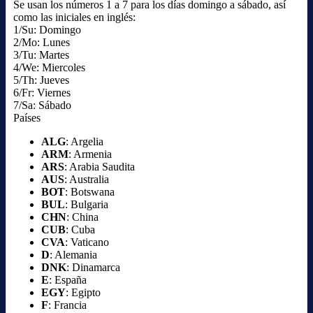
Se usan los números 1 a 7 para los días domingo a sábado, así
como las iniciales en inglés:
1/Su: Domingo
2/Mo: Lunes
3/Tu: Martes
4/We: Miercoles
5/Th: Jueves
6/Fr: Viernes
7/Sa: Sábado
Países
ALG
: Argelia
ARM
: Armenia
ARS
: Arabia Saudita
AUS
: Australia
BOT
: Botswana
BUL
: Bulgaria
CHN
: China
CUB
: Cuba
CVA
: Vaticano
D
: Alemania
DNK
: Dinamarca
E
: España
EGY
: Egipto
F
: Francia