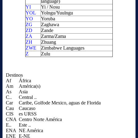
language)
YI
Yi / Nosu
YOL
Yolngu/Yuulngu
YO
Yoruba
ZG
Zaghawa
ZD
Zande
ZA
Zarma/Zama
ZH
Zhuang
ZWE
Zimbabwe Languages
Z
Zulu
Destinos
Af
África
Am
América(s)
As
Asia
C..
Central ..
Car
Caribe, Golfode Mexico, aguas de Florida
Cau
Caucaso
CIS
es URSS
CNA
Centro Norte América
E..
Este ..
ENA
NE América
ENE
E-NE