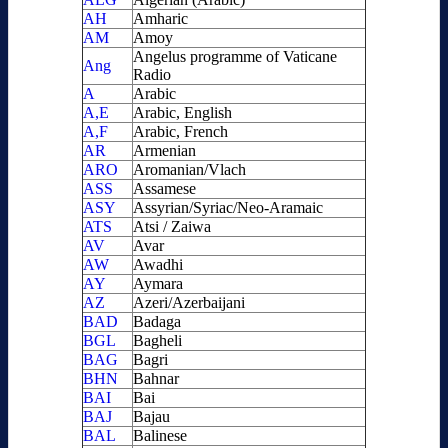
AH
Amharic
AM
Amoy
Angelus programme of Vaticane
Ang
Radio
A
Arabic
A,E
Arabic, English
A,F
Arabic, French
AR
Armenian
ARO
Aromanian/Vlach
ASS
Assamese
ASY
Assyrian/Syriac/Neo-Aramaic
ATS
Atsi / Zaiwa
AV
Avar
AW
Awadhi
AY
Aymara
AZ
Azeri/Azerbaijani
BAD
Badaga
BGL
Bagheli
BAG
Bagri
BHN
Bahnar
BAI
Bai
BAJ
Bajau
BAL
Balinese