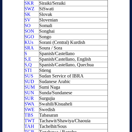
SKR
Siraiki/Seraiki
SWZ
SiSwati
SK
Slovak
SV
Slovenian
SO
Somali
SON
Songhai
SGO
Songo
KUs
Sorani (Central) Kurdish
SRA
Soura / Sora
S
Spanish/Castellano
S,E
Spanish/Castellano, English
S,Q
Spanish/Castellano, Quechua
STI
Stieng
SUS
Sudan Service of IBRA
SUD
Sudanese Arabic
SUM
Sumi Naga
SUN
Sunda/Sundanese
SUR
Surgujia
SWA
Swahili/Kisuaheli
SWE
Swedish
TBS
Tabasaran
TWT
Tachawit/Shawiya/Chaouia
TAH
Tachelhit/Sous
TGB
Tagabawa / Bagobo