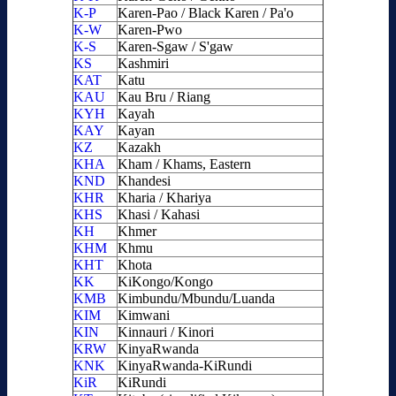
K-P
Karen-Pao / Black Karen / Pa'o
K-W
Karen-Pwo
K-S
Karen-Sgaw / S'gaw
KS
Kashmiri
KAT
Katu
KAU
Kau Bru / Riang
KYH
Kayah
KAY
Kayan
KZ
Kazakh
KHA
Kham / Khams, Eastern
KND
Khandesi
KHR
Kharia / Khariya
KHS
Khasi / Kahasi
KH
Khmer
KHM
Khmu
KHT
Khota
KK
KiKongo/Kongo
KMB
Kimbundu/Mbundu/Luanda
KIM
Kimwani
KIN
Kinnauri / Kinori
KRW
KinyaRwanda
KNK
KinyaRwanda-KiRundi
KiR
KiRundi