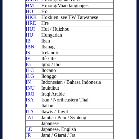
HM
Hmong/Miao languages
HO
Ho
HKK
Hokkien: see TW-Taiwanese
HRE
Hre
HUI
Hui / Huizhou
HU
Hungarian
IB
Iban
IBN
Ibanag
IS
Icelandic
IF
Ifè / Ife
IG
Igbo / Ibo
ILC
Ilocano
ILG
Ilonggo
IN
Indonesian / Bahasa Indonesia
INU
Inuktikut
IRQ
Iraqi Arabic
ISA
Isan / Northeastern Thai
I
Italian
ITA
Itawis / Tawit
JAI
Jaintia / Pnar / Synteng
J
Japanese
J,E
Japanese, English
JR
Jarai / Giarai / Jra