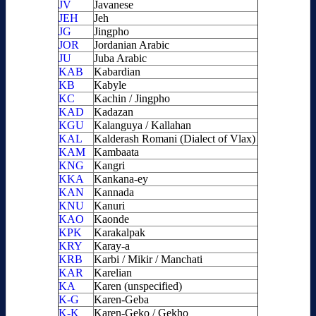
JV
Javanese
JEH
Jeh
JG
Jingpho
JOR
Jordanian Arabic
JU
Juba Arabic
KAB
Kabardian
KB
Kabyle
KC
Kachin / Jingpho
KAD
Kadazan
KGU
Kalanguya / Kallahan
KAL
Kalderash Romani (Dialect of Vlax)
KAM
Kambaata
KNG
Kangri
KKA
Kankana-ey
KAN
Kannada
KNU
Kanuri
KAO
Kaonde
KPK
Karakalpak
KRY
Karay-a
KRB
Karbi / Mikir / Manchati
KAR
Karelian
KA
Karen (unspecified)
K-G
Karen-Geba
K-K
Karen-Geko / Gekho