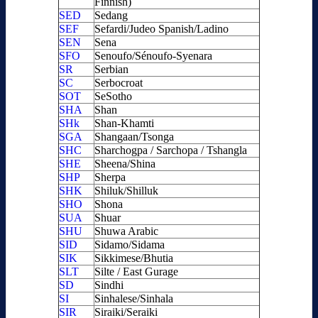
Finnish)
SED
Sedang
SEF
Sefardi/Judeo Spanish/Ladino
SEN
Sena
SFO
Senoufo/Sénoufo-Syenara
SR
Serbian
SC
Serbocroat
SOT
SeSotho
SHA
Shan
SHk
Shan-Khamti
SGA
Shangaan/Tsonga
SHC
Sharchogpa / Sarchopa / Tshangla
SHE
Sheena/Shina
SHP
Sherpa
SHK
Shiluk/Shilluk
SHO
Shona
SUA
Shuar
SHU
Shuwa Arabic
SID
Sidamo/Sidama
SIK
Sikkimese/Bhutia
SLT
Silte / East Gurage
SD
Sindhi
SI
Sinhalese/Sinhala
SIR
Siraiki/Seraiki