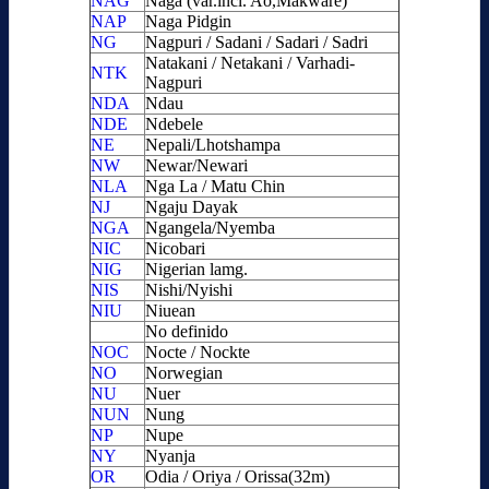
NAG
Naga (var.incl. Ao,Makware)
NAP
Naga Pidgin
NG
Nagpuri / Sadani / Sadari / Sadri
Natakani / Netakani / Varhadi-
NTK
Nagpuri
NDA
Ndau
NDE
Ndebele
NE
Nepali/Lhotshampa
NW
Newar/Newari
NLA
Nga La / Matu Chin
NJ
Ngaju Dayak
NGA
Ngangela/Nyemba
NIC
Nicobari
NIG
Nigerian lamg.
NIS
Nishi/Nyishi
NIU
Niuean
No definido
NOC
Nocte / Nockte
NO
Norwegian
NU
Nuer
NUN
Nung
NP
Nupe
NY
Nyanja
OR
Odia / Oriya / Orissa(32m)