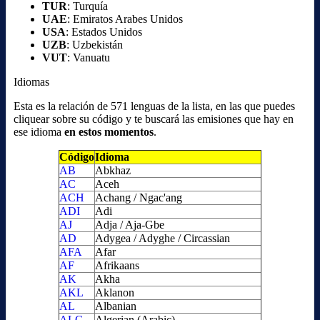
TUR
: Turquía
UAE
: Emiratos Arabes Unidos
USA
: Estados Unidos
UZB
: Uzbekistán
VUT
: Vanuatu
Idiomas
Esta es la relación de 571 lenguas de la lista, en las que puedes
cliquear sobre su código y te buscará las emisiones que hay en
ese idioma
en estos momentos
.
Código
Idioma
AB
Abkhaz
AC
Aceh
ACH
Achang / Ngac'ang
ADI
Adi
AJ
Adja / Aja-Gbe
AD
Adygea / Adyghe / Circassian
AFA
Afar
AF
Afrikaans
AK
Akha
AKL
Aklanon
AL
Albanian
ALG
Algerian (Arabic)