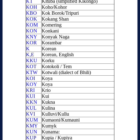
KT
Kituba (simplified Kikongo)
KOH
Koho/Kohor
KBO
Kok Borok/Tripuri
KOK
Kokang Shan
KOM
Komering
KON
Konkani
KNY
Konyak Naga
KOR
Korambar
K
Korean
K,E
Korean, English
KKU
Korku
KOT
Kotokoli / Tem
KTW
Kotwali (dialect of Bhili)
KOI
Koya
KOY
Koya
KRI
Krio
KUI
Kui
KKN
Kukna
KUL
Kulina
KVI
Kulluvi/Kullu
KUM
Kumaoni/Kumauni
KMY
Kumyk
KUN
Kunama:
KUP
Kupia / Kupiya