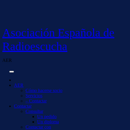
Saltar
al
contenido
Asociación Española de
Radioescucha
AER
AER
Cómo hacerse socio
Servicios
– Contactar
Contactar
Consultar
Un pedido
Un diploma
Contactar con