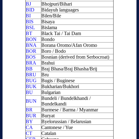
BJ
Bhojpuri/Bihari
BID
Bidayuh languages
BI
Bilen/Bile
BIS
Bisaya
BSL
Bislama
BT
Black Tai / Tai Dam
BON
Bondo
BNA
Borana Oromo/Afan Oromo
BOR
Boro / Bodo
BOS
Bosnian (derived from Serbocroat)
BRA
Brahui
BB
Braj Bhasa/Braj Bhasha/Brij
BRU
Bru
BUG
Bugis / Buginese
BUK
Bukharian/Bukhori
BU
Bulgarian
Bundeli / Bundelkhandi /
BUN
Bundelkandi
BR
Burmese / Barma / Myanmar
BUR
Buryat
BY
Byelorussian / Belarusian
CA
Cantonese / Yue
CT
Catalan