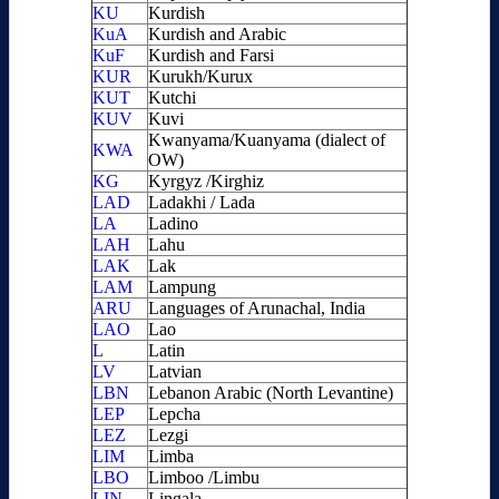
KU
Kurdish
KuA
Kurdish and Arabic
KuF
Kurdish and Farsi
KUR
Kurukh/Kurux
KUT
Kutchi
KUV
Kuvi
Kwanyama/Kuanyama (dialect of
KWA
OW)
KG
Kyrgyz /Kirghiz
LAD
Ladakhi / Lada
LA
Ladino
LAH
Lahu
LAK
Lak
LAM
Lampung
ARU
Languages of Arunachal, India
LAO
Lao
L
Latin
LV
Latvian
LBN
Lebanon Arabic (North Levantine)
LEP
Lepcha
LEZ
Lezgi
LIM
Limba
LBO
Limboo /Limbu
LIN
Lingala