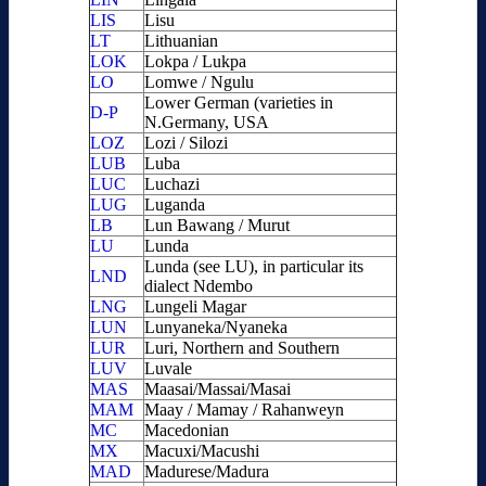
LIS
Lisu
LT
Lithuanian
LOK
Lokpa / Lukpa
LO
Lomwe / Ngulu
Lower German (varieties in
D-P
N.Germany, USA
LOZ
Lozi / Silozi
LUB
Luba
LUC
Luchazi
LUG
Luganda
LB
Lun Bawang / Murut
LU
Lunda
Lunda (see LU), in particular its
LND
dialect Ndembo
LNG
Lungeli Magar
LUN
Lunyaneka/Nyaneka
LUR
Luri, Northern and Southern
LUV
Luvale
MAS
Maasai/Massai/Masai
MAM
Maay / Mamay / Rahanweyn
MC
Macedonian
MX
Macuxi/Macushi
MAD
Madurese/Madura