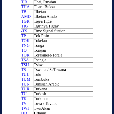
T,R
Thai, Russian
THA
Tharu Buksa
TB
Tibetan
AMD
Tibetan Amdo
TGR
Tigre/Tigré
TIG
Tigrinya/Tigray
-TS
Time Signal Station
TP
Tok Pisin
TOK
Tokelau
TNG
Tonga
TO
Tongan
TOR
Torajanese/Toraja
TSA
Tsangla
TSH
Tshwa
TS
Tswana / SeTswana
TUL
Tulu
TUM
Tumbuka
TUN
Tunisian Arabic
TUR
Turkana
TU
Turkish
TK
Turkmen
TV
Tuva / Tuvinic
TWI
Twi/Akan
UD
Udmurt