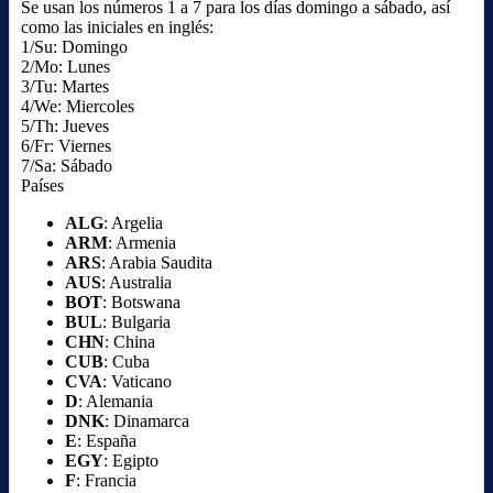
Se usan los números 1 a 7 para los días domingo a sábado, así
como las iniciales en inglés:
1/Su: Domingo
2/Mo: Lunes
3/Tu: Martes
4/We: Miercoles
5/Th: Jueves
6/Fr: Viernes
7/Sa: Sábado
Países
ALG
: Argelia
ARM
: Armenia
ARS
: Arabia Saudita
AUS
: Australia
BOT
: Botswana
BUL
: Bulgaria
CHN
: China
CUB
: Cuba
CVA
: Vaticano
D
: Alemania
DNK
: Dinamarca
E
: España
EGY
: Egipto
F
: Francia