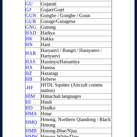
GU
Gujarati
GJ
Gujari/Gojri
GUN
Gungbe / Gongbe / Goun
GUR
Gurage/Guragena
GNG
Gurung
HAD
Hadiya
HK
Hakka
HN
Hani
Haryanvi / Bangri / Harayanvi /
HAR
Hariyanvi
HAS
Hassinya/Hassaniya
HA
Haussa
HZ
Hazaragi
HB
Hebrew
HFDL Squitter (Aircraft comms
-HF
station)
HIM
Himachali languages
HI
Hindi
HD
Hindko
HMA
Hmar
Hmong, Northern Qiandong / Black
HMQ
Hmong
HMB
Hmong-Blue/Njua
HMW
Hmong-White/Daw