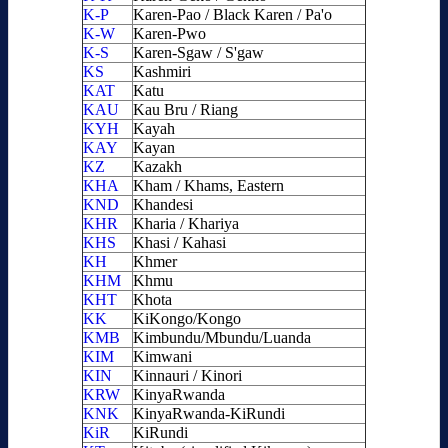
K-P
Karen-Pao / Black Karen / Pa'o
K-W
Karen-Pwo
K-S
Karen-Sgaw / S'gaw
KS
Kashmiri
KAT
Katu
KAU
Kau Bru / Riang
KYH
Kayah
KAY
Kayan
KZ
Kazakh
KHA
Kham / Khams, Eastern
KND
Khandesi
KHR
Kharia / Khariya
KHS
Khasi / Kahasi
KH
Khmer
KHM
Khmu
KHT
Khota
KK
KiKongo/Kongo
KMB
Kimbundu/Mbundu/Luanda
KIM
Kimwani
KIN
Kinnauri / Kinori
KRW
KinyaRwanda
KNK
KinyaRwanda-KiRundi
KiR
KiRundi