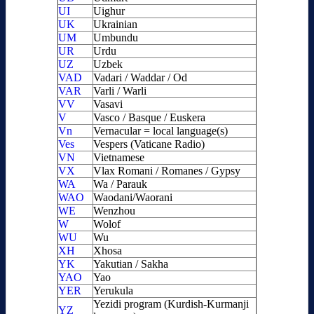
UI
Uighur
UK
Ukrainian
UM
Umbundu
UR
Urdu
UZ
Uzbek
VAD
Vadari / Waddar / Od
VAR
Varli / Warli
VV
Vasavi
V
Vasco / Basque / Euskera
Vn
Vernacular = local language(s)
Ves
Vespers (Vaticane Radio)
VN
Vietnamese
VX
Vlax Romani / Romanes / Gypsy
WA
Wa / Parauk
WAO
Waodani/Waorani
WE
Wenzhou
W
Wolof
WU
Wu
XH
Xhosa
YK
Yakutian / Sakha
YAO
Yao
YER
Yerukula
Yezidi program (Kurdish-Kurmanji
YZ