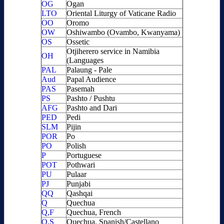
OG
Ogan
LTO
Oriental Liturgy of Vaticane Radio
OO
Oromo
OW
Oshiwambo (Ovambo, Kwanyama)
OS
Ossetic
Otjiherero service in Namibia
OH
(Languages
PAL
Palaung - Pale
Aud
Papal Audience
PAS
Pasemah
PS
Pashto / Pushtu
AFG
Pashto and Dari
PED
Pedi
SLM
Pijin
POR
Po
PO
Polish
P
Portuguese
POT
Pothwari
PU
Pulaar
PJ
Punjabi
QQ
Qashqai
Q
Quechua
Q,F
Quechua, French
Q,S
Quechua, Spanish/Castellano