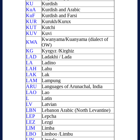
KU
Kurdish
KuA
Kurdish and Arabic
KuF
Kurdish and Farsi
KUR
Kurukh/Kurux
KUT
Kutchi
KUV
Kuvi
Kwanyama/Kuanyama (dialect of
KWA
OW)
KG
Kyrgyz /Kirghiz
LAD
Ladakhi / Lada
LA
Ladino
LAH
Lahu
LAK
Lak
LAM
Lampung
ARU
Languages of Arunachal, India
LAO
Lao
L
Latin
LV
Latvian
LBN
Lebanon Arabic (North Levantine)
LEP
Lepcha
LEZ
Lezgi
LIM
Limba
LBO
Limboo /Limbu
LIN
Lingala