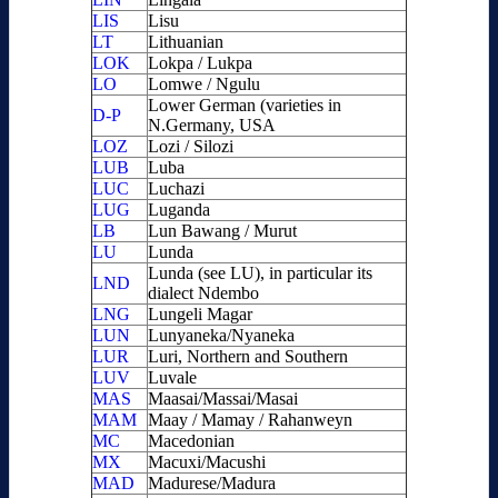
LIS
Lisu
LT
Lithuanian
LOK
Lokpa / Lukpa
LO
Lomwe / Ngulu
Lower German (varieties in
D-P
N.Germany, USA
LOZ
Lozi / Silozi
LUB
Luba
LUC
Luchazi
LUG
Luganda
LB
Lun Bawang / Murut
LU
Lunda
Lunda (see LU), in particular its
LND
dialect Ndembo
LNG
Lungeli Magar
LUN
Lunyaneka/Nyaneka
LUR
Luri, Northern and Southern
LUV
Luvale
MAS
Maasai/Massai/Masai
MAM
Maay / Mamay / Rahanweyn
MC
Macedonian
MX
Macuxi/Macushi
MAD
Madurese/Madura