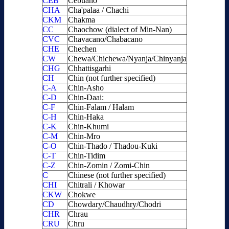
CEB
Cebuano
CHA
Cha'palaa / Chachi
CKM
Chakma
CC
Chaochow (dialect of Min-Nan)
CVC
Chavacano/Chabacano
CHE
Chechen
CW
Chewa/Chichewa/Nyanja/Chinyanja
CHG
Chhattisgarhi
CH
Chin (not further specified)
C-A
Chin-Asho
C-D
Chin-Daai:
C-F
Chin-Falam / Halam
C-H
Chin-Haka
C-K
Chin-Khumi
C-M
Chin-Mro
C-O
Chin-Thado / Thadou-Kuki
C-T
Chin-Tidim
C-Z
Chin-Zomin / Zomi-Chin
C
Chinese (not further specified)
CHI
Chitrali / Khowar
CKW
Chokwe
CD
Chowdary/Chaudhry/Chodri
CHR
Chrau
CRU
Chru