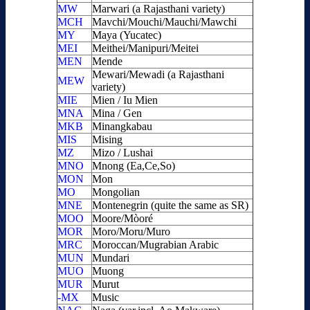
MW
Marwari (a Rajasthani variety)
MCH
Mavchi/Mouchi/Mauchi/Mawchi
MY
Maya (Yucatec)
MEI
Meithei/Manipuri/Meitei
MEN
Mende
Mewari/Mewadi (a Rajasthani
MEW
variety)
MIE
Mien / Iu Mien
MNA
Mina / Gen
MKB
Minangkabau
MIS
Mising
MZ
Mizo / Lushai
MNO
Mnong (Ea,Ce,So)
MON
Mon
MO
Mongolian
MNE
Montenegrin (quite the same as SR)
MOO
Moore/Mòoré
MOR
Moro/Moru/Muro
MRC
Moroccan/Mugrabian Arabic
MUN
Mundari
MUO
Muong
MUR
Murut
-MX
Music