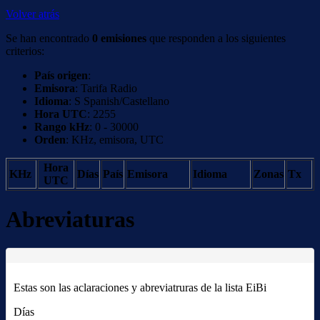
Volver atrás
Se han encontrado
0 emisiones
que responden a los siguientes
criterios:
País origen
:
Emisora
: Tarifa Radio
Idioma
: S Spanish/Castellano
Hora UTC
: 2255
Rango kHz
: 0 - 30000
Orden
: KHz, emisora, UTC
Hora
KHz
Días
País
Emisora
Idioma
Zonas
Tx
UTC
Abreviaturas
Estas son las aclaraciones y abreviatruras de la lista EiBi
Días