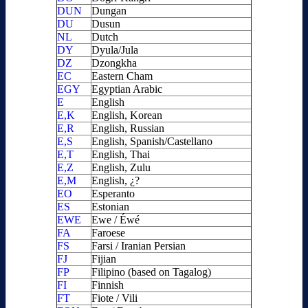
DUN
Dungan
DU
Dusun
NL
Dutch
DY
Dyula/Jula
DZ
Dzongkha
EC
Eastern Cham
EGY
Egyptian Arabic
E
English
E,K
English, Korean
E,R
English, Russian
E,S
English, Spanish/Castellano
E,T
English, Thai
E,Z
English, Zulu
E,M
English, ¿?
EO
Esperanto
ES
Estonian
EWE
Ewe / Éwé
FA
Faroese
FS
Farsi / Iranian Persian
FJ
Fijian
FP
Filipino (based on Tagalog)
FI
Finnish
FT
Fiote / Vili