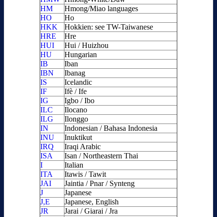
HM
Hmong/Miao languages
HO
Ho
HKK
Hokkien: see TW-Taiwanese
HRE
Hre
HUI
Hui / Huizhou
HU
Hungarian
IB
Iban
IBN
Ibanag
IS
Icelandic
IF
Ifè / Ife
IG
Igbo / Ibo
ILC
Ilocano
ILG
Ilonggo
IN
Indonesian / Bahasa Indonesia
INU
Inuktikut
IRQ
Iraqi Arabic
ISA
Isan / Northeastern Thai
I
Italian
ITA
Itawis / Tawit
JAI
Jaintia / Pnar / Synteng
J
Japanese
J,E
Japanese, English
JR
Jarai / Giarai / Jra