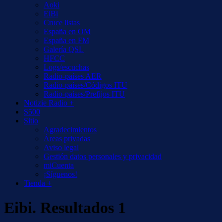
Aoki
EiBi
Cruce listas
España en OM
España en FM
Galería QSL
HFCC
Logs/escuchas
Radio-países AER
Radio-países/Códigos ITU
Radio-países/Prefijos ITU
Notizie Radio +
S500
Sitio
Agradecimientos
Áreas privadas
Aviso legal
Gestión datos personales y privacidad
miCuenta
¡Síguenos!
Tienda +
Eibi. Resultados 1