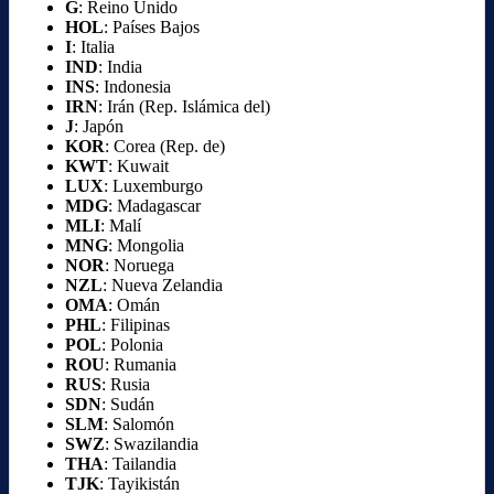
G
: Reino Unido
HOL
: Países Bajos
I
: Italia
IND
: India
INS
: Indonesia
IRN
: Irán (Rep. Islámica del)
J
: Japón
KOR
: Corea (Rep. de)
KWT
: Kuwait
LUX
: Luxemburgo
MDG
: Madagascar
MLI
: Malí
MNG
: Mongolia
NOR
: Noruega
NZL
: Nueva Zelandia
OMA
: Omán
PHL
: Filipinas
POL
: Polonia
ROU
: Rumania
RUS
: Rusia
SDN
: Sudán
SLM
: Salomón
SWZ
: Swazilandia
THA
: Tailandia
TJK
: Tayikistán