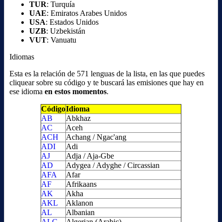
TUR
: Turquía
UAE
: Emiratos Arabes Unidos
USA
: Estados Unidos
UZB
: Uzbekistán
VUT
: Vanuatu
Idiomas
Esta es la relación de 571 lenguas de la lista, en las que puedes
cliquear sobre su código y te buscará las emisiones que hay en
ese idioma
en estos momentos
.
Código
Idioma
AB
Abkhaz
AC
Aceh
ACH
Achang / Ngac'ang
ADI
Adi
AJ
Adja / Aja-Gbe
AD
Adygea / Adyghe / Circassian
AFA
Afar
AF
Afrikaans
AK
Akha
AKL
Aklanon
AL
Albanian
ALG
Algerian (Arabic)