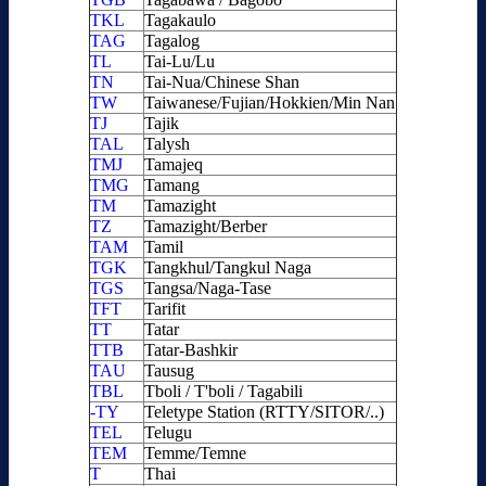
TKL
Tagakaulo
TAG
Tagalog
TL
Tai-Lu/Lu
TN
Tai-Nua/Chinese Shan
TW
Taiwanese/Fujian/Hokkien/Min Nan
TJ
Tajik
TAL
Talysh
TMJ
Tamajeq
TMG
Tamang
TM
Tamazight
TZ
Tamazight/Berber
TAM
Tamil
TGK
Tangkhul/Tangkul Naga
TGS
Tangsa/Naga-Tase
TFT
Tarifit
TT
Tatar
TTB
Tatar-Bashkir
TAU
Tausug
TBL
Tboli / T'boli / Tagabili
-TY
Teletype Station (RTTY/SITOR/..)
TEL
Telugu
TEM
Temme/Temne
T
Thai