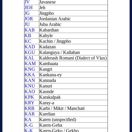
JV
Javanese
JEH
Jeh
JG
Jingpho
JOR
Jordanian Arabic
JU
Juba Arabic
KAB
Kabardian
KB
Kabyle
KC
Kachin / Jingpho
KAD
Kadazan
KGU
Kalanguya / Kallahan
KAL
Kalderash Romani (Dialect of Vlax)
KAM
Kambaata
KNG
Kangri
KKA
Kankana-ey
KAN
Kannada
KNU
Kanuri
KAO
Kaonde
KPK
Karakalpak
KRY
Karay-a
KRB
Karbi / Mikir / Manchati
KAR
Karelian
KA
Karen (unspecified)
K-G
Karen-Geba
K-K
Karen-Geko / Gekho