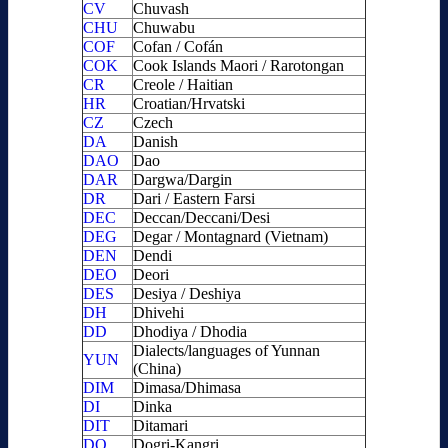
CV
Chuvash
CHU
Chuwabu
COF
Cofan / Cofán
COK
Cook Islands Maori / Rarotongan
CR
Creole / Haitian
HR
Croatian/Hrvatski
CZ
Czech
DA
Danish
DAO
Dao
DAR
Dargwa/Dargin
DR
Dari / Eastern Farsi
DEC
Deccan/Deccani/Desi
DEG
Degar / Montagnard (Vietnam)
DEN
Dendi
DEO
Deori
DES
Desiya / Deshiya
DH
Dhivehi
DD
Dhodiya / Dhodia
Dialects/languages of Yunnan
YUN
(China)
DIM
Dimasa/Dhimasa
DI
Dinka
DIT
Ditamari
DO
Dogri-Kangri