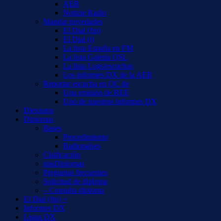
AER
Notizie Radio
Mandar novedades
El Dial (fm)
El Dial (i)
La lista España en FM
La lista Galería QSL
La lista Logs/escuchas
Los informes DX de la AER
Reportar escucha en OC de
Una emisión de REE
Uno de nuestros informes DX
Diexismo
Diplomas
Bases
Procedimiento
Radiopaíses
Clsificación
misDiplomas
Preguntas frecuentes
Solicitud de diploma
– Consulta diploma
El Dial (fm) +
Informes DX
Listas DX