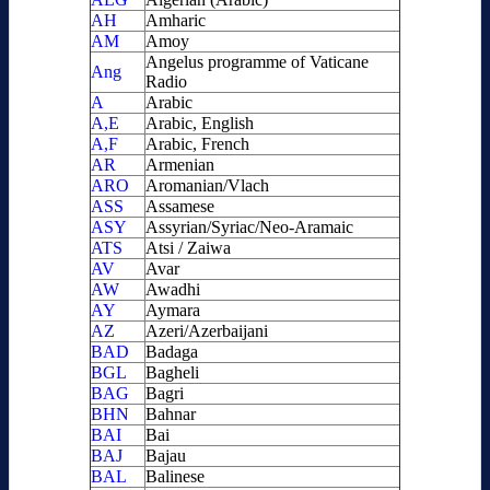
AH
Amharic
AM
Amoy
Angelus programme of Vaticane
Ang
Radio
A
Arabic
A,E
Arabic, English
A,F
Arabic, French
AR
Armenian
ARO
Aromanian/Vlach
ASS
Assamese
ASY
Assyrian/Syriac/Neo-Aramaic
ATS
Atsi / Zaiwa
AV
Avar
AW
Awadhi
AY
Aymara
AZ
Azeri/Azerbaijani
BAD
Badaga
BGL
Bagheli
BAG
Bagri
BHN
Bahnar
BAI
Bai
BAJ
Bajau
BAL
Balinese