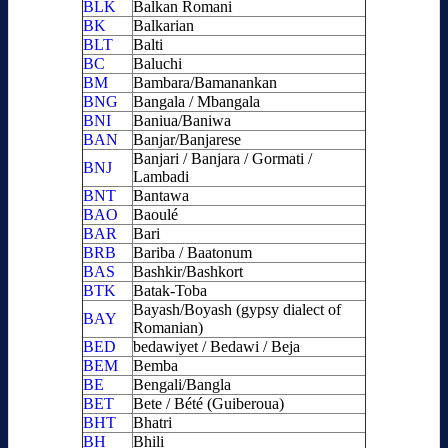
BLK
Balkan Romani
BK
Balkarian
BLT
Balti
BC
Baluchi
BM
Bambara/Bamanankan
BNG
Bangala / Mbangala
BNI
Baniua/Baniwa
BAN
Banjar/Banjarese
Banjari / Banjara / Gormati /
BNJ
Lambadi
BNT
Bantawa
BAO
Baoulé
BAR
Bari
BRB
Bariba / Baatonum
BAS
Bashkir/Bashkort
BTK
Batak-Toba
Bayash/Boyash (gypsy dialect of
BAY
Romanian)
BED
bedawiyet / Bedawi / Beja
BEM
Bemba
BE
Bengali/Bangla
BET
Bete / Bété (Guiberoua)
BHT
Bhatri
BH
Bhili