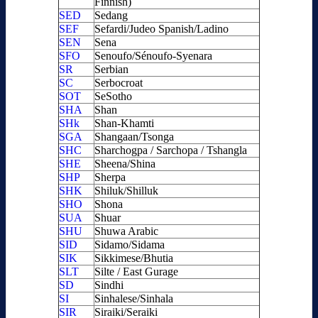
Finnish)
SED
Sedang
SEF
Sefardi/Judeo Spanish/Ladino
SEN
Sena
SFO
Senoufo/Sénoufo-Syenara
SR
Serbian
SC
Serbocroat
SOT
SeSotho
SHA
Shan
SHk
Shan-Khamti
SGA
Shangaan/Tsonga
SHC
Sharchogpa / Sarchopa / Tshangla
SHE
Sheena/Shina
SHP
Sherpa
SHK
Shiluk/Shilluk
SHO
Shona
SUA
Shuar
SHU
Shuwa Arabic
SID
Sidamo/Sidama
SIK
Sikkimese/Bhutia
SLT
Silte / East Gurage
SD
Sindhi
SI
Sinhalese/Sinhala
SIR
Siraiki/Seraiki