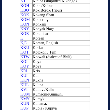
KT
Kituba (simplified Kikongo)
KOH
Koho/Kohor
KBO
Kok Borok/Tripuri
KOK
Kokang Shan
KOM
Komering
KON
Konkani
KNY
Konyak Naga
KOR
Korambar
K
Korean
K,E
Korean, English
KKU
Korku
KOT
Kotokoli / Tem
KTW
Kotwali (dialect of Bhili)
KOI
Koya
KOY
Koya
KRI
Krio
KUI
Kui
KKN
Kukna
KUL
Kulina
KVI
Kulluvi/Kullu
KUM
Kumaoni/Kumauni
KMY
Kumyk
KUN
Kunama:
KUP
Kupia / Kupiya