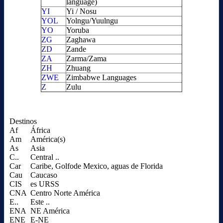
language)
YI
Yi / Nosu
YOL
Yolngu/Yuulngu
YO
Yoruba
ZG
Zaghawa
ZD
Zande
ZA
Zarma/Zama
ZH
Zhuang
ZWE
Zimbabwe Languages
Z
Zulu
Destinos
Af
África
Am
América(s)
As
Asia
C..
Central ..
Car
Caribe, Golfode Mexico, aguas de Florida
Cau
Caucaso
CIS
es URSS
CNA
Centro Norte América
E..
Este ..
ENA
NE América
ENE
E-NE