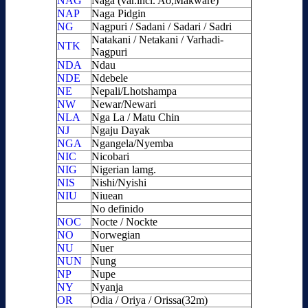
NAG
Naga (var.incl. Ao,Makware)
NAP
Naga Pidgin
NG
Nagpuri / Sadani / Sadari / Sadri
Natakani / Netakani / Varhadi-
NTK
Nagpuri
NDA
Ndau
NDE
Ndebele
NE
Nepali/Lhotshampa
NW
Newar/Newari
NLA
Nga La / Matu Chin
NJ
Ngaju Dayak
NGA
Ngangela/Nyemba
NIC
Nicobari
NIG
Nigerian lamg.
NIS
Nishi/Nyishi
NIU
Niuean
No definido
NOC
Nocte / Nockte
NO
Norwegian
NU
Nuer
NUN
Nung
NP
Nupe
NY
Nyanja
OR
Odia / Oriya / Orissa(32m)