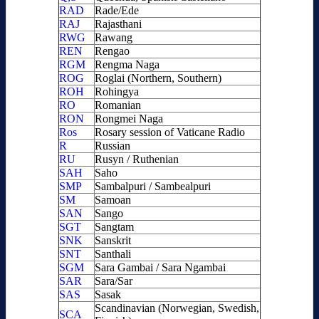
RAD
Rade/Ede
RAJ
Rajasthani
RWG
Rawang
REN
Rengao
RGM
Rengma Naga
ROG
Roglai (Northern, Southern)
ROH
Rohingya
RO
Romanian
RON
Rongmei Naga
Ros
Rosary session of Vaticane Radio
R
Russian
RU
Rusyn / Ruthenian
SAH
Saho
SMP
Sambalpuri / Sambealpuri
SM
Samoan
SAN
Sango
SGT
Sangtam
SNK
Sanskrit
SNT
Santhali
SGM
Sara Gambai / Sara Ngambai
SAR
Sara/Sar
SAS
Sasak
Scandinavian (Norwegian, Swedish,
SCA