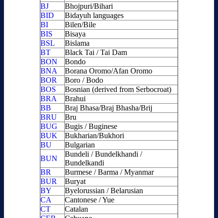
BJ
Bhojpuri/Bihari
BID
Bidayuh languages
BI
Bilen/Bile
BIS
Bisaya
BSL
Bislama
BT
Black Tai / Tai Dam
BON
Bondo
BNA
Borana Oromo/Afan Oromo
BOR
Boro / Bodo
BOS
Bosnian (derived from Serbocroat)
BRA
Brahui
BB
Braj Bhasa/Braj Bhasha/Brij
BRU
Bru
BUG
Bugis / Buginese
BUK
Bukharian/Bukhori
BU
Bulgarian
Bundeli / Bundelkhandi /
BUN
Bundelkandi
BR
Burmese / Barma / Myanmar
BUR
Buryat
BY
Byelorussian / Belarusian
CA
Cantonese / Yue
CT
Catalan