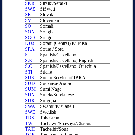
SKR
Siraiki/Seraiki
SWZ
SiSwati
SK
Slovak
SV
Slovenian
SO
Somali
SON
Songhai
SGO
Songo
KUs
Sorani (Central) Kurdish
SRA
Soura / Sora
S
Spanish/Castellano
S,E
Spanish/Castellano, English
S,Q
Spanish/Castellano, Quechua
STI
Stieng
SUS
Sudan Service of IBRA
SUD
Sudanese Arabic
SUM
Sumi Naga
SUN
Sunda/Sundanese
SUR
Surgujia
SWA
Swahili/Kisuaheli
SWE
Swedish
TBS
Tabasaran
TWT
Tachawit/Shawiya/Chaouia
TAH
Tachelhit/Sous
TGB
Tagabawa / Bagobo