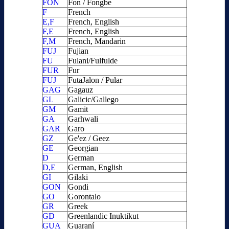
FON
Fon / Fongbe
F
French
E,F
French, English
F,E
French, English
F,M
French, Mandarin
FUJ
Fujian
FU
Fulani/Fulfulde
FUR
Fur
FUJ
FutaJalon / Pular
GAG
Gagauz
GL
Galicic/Gallego
GM
Gamit
GA
Garhwali
GAR
Garo
GZ
Ge'ez / Geez
GE
Georgian
D
German
D,E
German, English
GI
Gilaki
GON
Gondi
GO
Gorontalo
GR
Greek
GD
Greenlandic Inuktikut
GUA
Guaraní