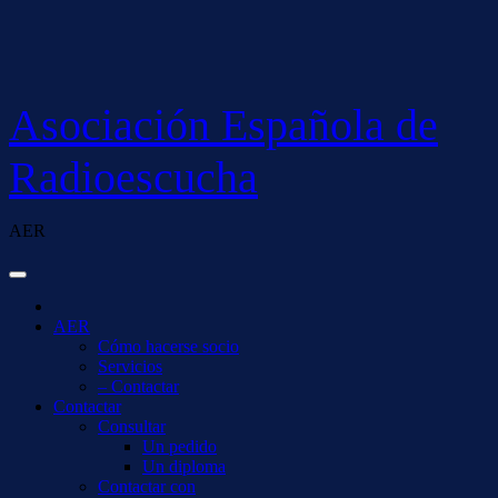
Saltar
al
contenido
Asociación Española de
Radioescucha
AER
AER
Cómo hacerse socio
Servicios
– Contactar
Contactar
Consultar
Un pedido
Un diploma
Contactar con