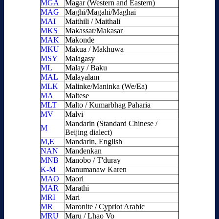
MGA
Magar (Western and Eastern)
MAG
Maghi/Magahi/Maghai
MAI
Maithili / Maithali
MKS
Makassar/Makasar
MAK
Makonde
MKU
Makua / Makhuwa
MSY
Malagasy
ML
Malay / Baku
MAL
Malayalam
MLK
Malinke/Maninka (We/Ea)
MA
Maltese
MLT
Malto / Kumarbhag Paharia
MV
Malvi
Mandarin (Standard Chinese /
M
Beijing dialect)
M,E
Mandarin, English
NAN
Mandenkan
MNB
Manobo / T'duray
K-M
Manumanaw Karen
MAO
Maori
MAR
Marathi
MRI
Mari
MR
Maronite / Cypriot Arabic
MRU
Maru / Lhao Vo