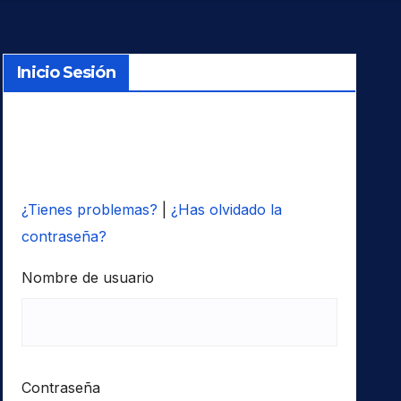
Inicio Sesión
¿Tienes problemas?
|
¿Has olvidado la
contraseña?
Nombre de usuario
Contraseña