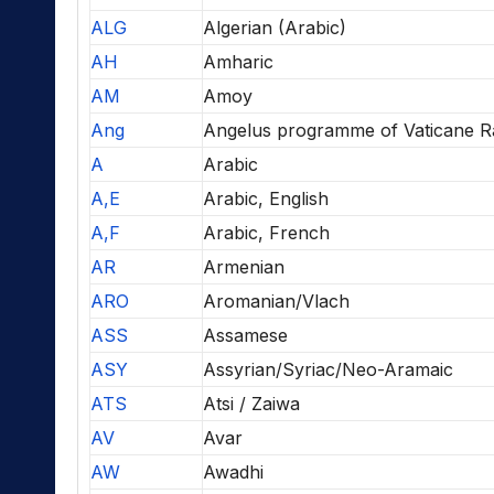
ALG
Algerian (Arabic)
AH
Amharic
AM
Amoy
Ang
Angelus programme of Vaticane R
A
Arabic
A,E
Arabic, English
A,F
Arabic, French
AR
Armenian
ARO
Aromanian/Vlach
ASS
Assamese
ASY
Assyrian/Syriac/Neo-Aramaic
ATS
Atsi / Zaiwa
AV
Avar
AW
Awadhi