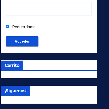
Recuérdame
Carrito
¡Síguenos!