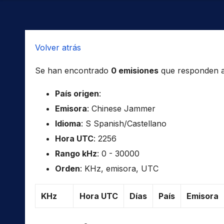
Volver atrás
Se han encontrado
0 emisiones
que responden a l
País origen
:
Emisora
: Chinese Jammer
Idioma
: S Spanish/Castellano
Hora UTC
: 2256
Rango kHz
: 0 - 30000
Orden
: KHz, emisora, UTC
KHz
Hora UTC
Días
País
Emisora