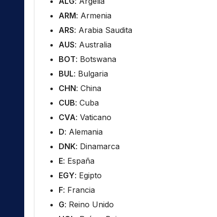
ALG
: Argelia
ARM
: Armenia
ARS
: Arabia Saudita
AUS
: Australia
BOT
: Botswana
BUL
: Bulgaria
CHN
: China
CUB
: Cuba
CVA
: Vaticano
D
: Alemania
DNK
: Dinamarca
E
: España
EGY
: Egipto
F
: Francia
G
: Reino Unido