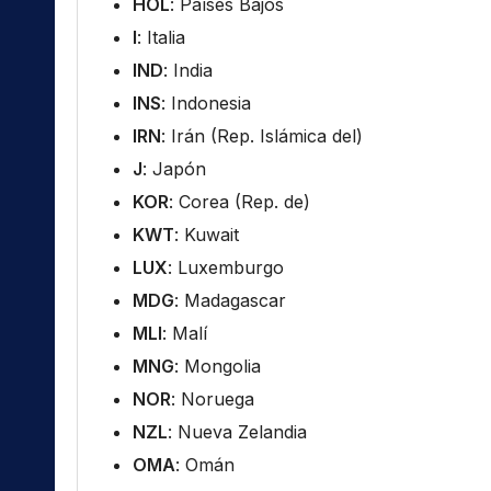
HOL
: Países Bajos
I
: Italia
IND
: India
INS
: Indonesia
IRN
: Irán (Rep. Islámica del)
J
: Japón
KOR
: Corea (Rep. de)
KWT
: Kuwait
LUX
: Luxemburgo
MDG
: Madagascar
MLI
: Malí
MNG
: Mongolia
NOR
: Noruega
NZL
: Nueva Zelandia
OMA
: Omán