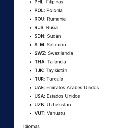
PHL
: Filipinas
POL
: Polonia
ROU
: Rumania
RUS
: Rusia
SDN
: Sudán
SLM
: Salomón
SWZ
: Swazilandia
THA
: Tailandia
TJK
: Tayikistán
TUR
: Turquía
UAE
: Emiratos Arabes Unidos
USA
: Estados Unidos
UZB
: Uzbekistán
VUT
: Vanuatu
Idiomas