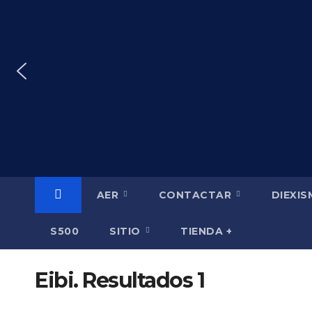
Saltar
al
contenido
AER
CONTACTAR
DIEXI
S500
SITIO
TIENDA +
Eibi. Resultados 1