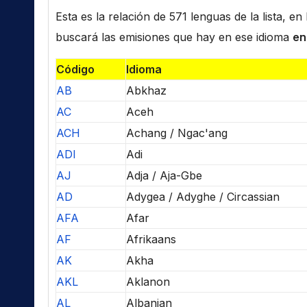
Esta es la relación de 571 lenguas de la lista, e
buscará las emisiones que hay en ese idioma
en
Código
Idioma
AB
Abkhaz
AC
Aceh
ACH
Achang / Ngac'ang
ADI
Adi
AJ
Adja / Aja-Gbe
AD
Adygea / Adyghe / Circassian
AFA
Afar
AF
Afrikaans
AK
Akha
AKL
Aklanon
AL
Albanian