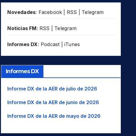
Novedades
:
Facebook
|
RSS
|
Telegram
Noticias FM
:
RSS
|
Telegram
Informes DX
:
Podcast
|
iTunes
Informes DX
Informe DX de la AER de julio de 2026
Informe DX de la AER de junio de 2026
Informe DX de la AER de mayo de 2026