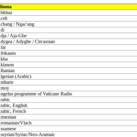
dioma
bkhaz
ceh
chang / Ngac'ang
di
dja / Aja-Gbe
dygea / Adyghe / Circassian
far
frikaans
kha
klanon
lbanian
lgerian (Arabic)
mharic
moy
ngelus programme of Vaticane Radio
rabic
rabic, English
rabic, French
rmenian
romanian/Vlach
ssamese
ssyrian/Syriac/Neo-Aramaic