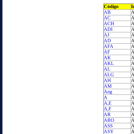
Código
I
AB
A
AC
A
ACH
A
ADI
A
AJ
A
AD
A
AFA
A
AF
A
AK
A
AKL
A
AL
A
ALG
A
AH
A
AM
A
Ang
A
A
A
A,E
A
A,F
A
AR
A
ARO
A
ASS
A
ASY
A