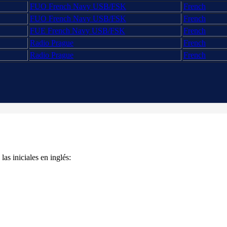
FUO French Navy USB/FSK
French
FUO French Navy USB/FSK
French
FUE French Navy USB/FSK
French
Radio Prague
French
Radio Prague
French
as iniciales en inglés: