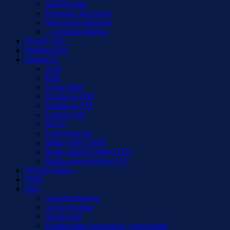
misDiplomas
Preguntas frecuentes
Solicitud de diploma
– Consulta diploma
El Dial (fm) +
Informes DX
Listas DX
Aoki
EiBi
Cruce listas
España en OM
España en FM
Galería QSL
HFCC
Logs/escuchas
Radio-países AER
Radio-países/Códigos ITU
Radio-países/Prefijos ITU
Notizie Radio +
S500
Sitio
Agradecimientos
Áreas privadas
Aviso legal
Gestión datos personales y privacidad