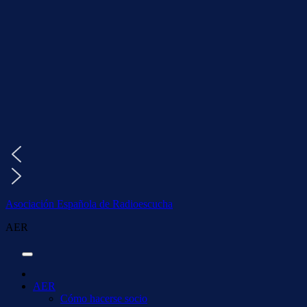
Saltar
al
contenido
Asociación Española de Radioescucha
AER
AER
Cómo hacerse socio