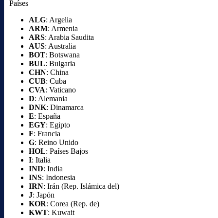
Países
ALG
: Argelia
ARM
: Armenia
ARS
: Arabia Saudita
AUS
: Australia
BOT
: Botswana
BUL
: Bulgaria
CHN
: China
CUB
: Cuba
CVA
: Vaticano
D
: Alemania
DNK
: Dinamarca
E
: España
EGY
: Egipto
F
: Francia
G
: Reino Unido
HOL
: Países Bajos
I
: Italia
IND
: India
INS
: Indonesia
IRN
: Irán (Rep. Islámica del)
J
: Japón
KOR
: Corea (Rep. de)
KWT
: Kuwait