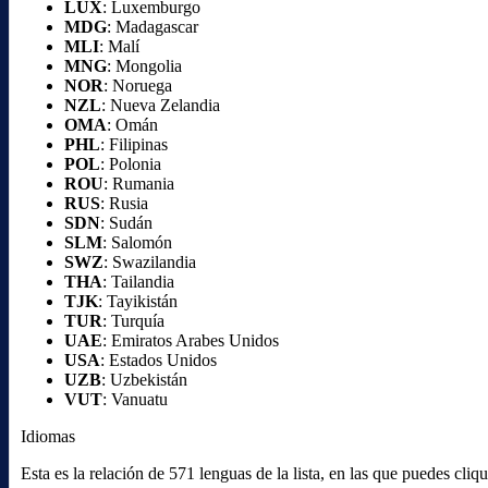
LUX
: Luxemburgo
MDG
: Madagascar
MLI
: Malí
MNG
: Mongolia
NOR
: Noruega
NZL
: Nueva Zelandia
OMA
: Omán
PHL
: Filipinas
POL
: Polonia
ROU
: Rumania
RUS
: Rusia
SDN
: Sudán
SLM
: Salomón
SWZ
: Swazilandia
THA
: Tailandia
TJK
: Tayikistán
TUR
: Turquía
UAE
: Emiratos Arabes Unidos
USA
: Estados Unidos
UZB
: Uzbekistán
VUT
: Vanuatu
Idiomas
Esta es la relación de 571 lenguas de la lista, en las que puedes cl