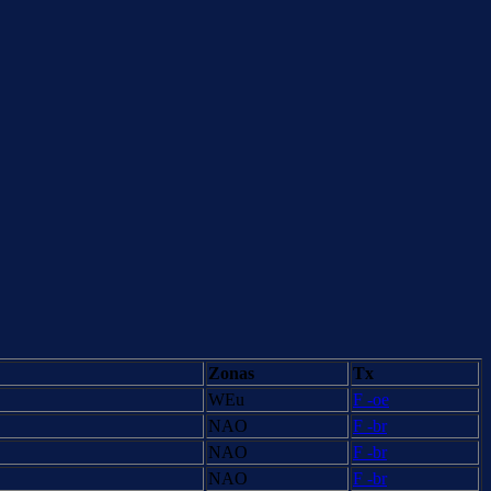
Zonas
Tx
WEu
F -oe
NAO
F -br
NAO
F -br
NAO
F -br