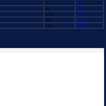
Eu
F -to
Eu
F -to
NAO
F -br
WNA
USA-o
LAm
USA-o