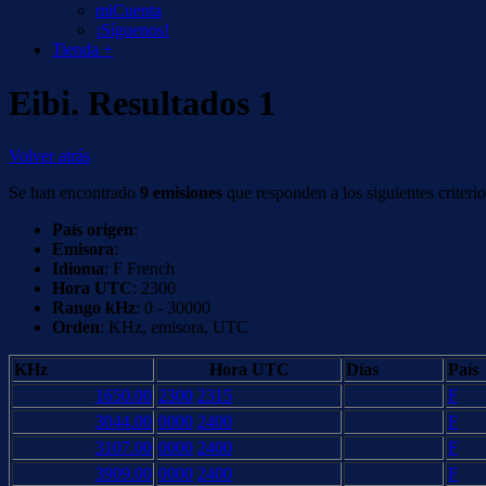
miCuenta
¡Síguenos!
Tienda +
Eibi. Resultados 1
Volver atrás
Se han encontrado
9 emisiones
que responden a los siguientes criterio
País origen
:
Emisora
:
Idioma
: F French
Hora UTC
: 2300
Rango kHz
: 0 - 30000
Orden
: KHz, emisora, UTC
KHz
Hora UTC
Días
País
1650.00
2300
2315
F
3044.00
0000
2400
F
3107.00
0000
2400
F
3909.00
0000
2400
F