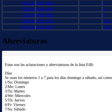
3942.00
0000
2400
F
5702.00
0000
2400
F
5714.00
0000
2400
F
5850.00
2300
2330
CZE
17790.00
2300
2330
CZE
Abreviaturas
Estas son las aclaraciones y abreviatruras de la lista EiBi
Días
Se usan los números 1 a 7 para los días domingo a sábado, así como l
1/Su: Domingo
2/Mo: Lunes
3/Tu: Martes
4/We: Miercoles
5/Th: Jueves
6/Fr: Viernes
7/Sa: Sábado